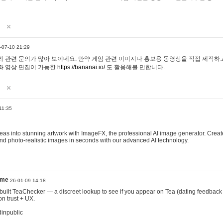
-07-10 21:29
 관련 문의가 많아 보이네요. 만약 게임 관련 이미지나 홍보용 동영상을 직접 제작하고 
과 영상 편집이 가능한
https://bananai.io/
도 활용해볼 만합니다.
11:35
eas into stunning artwork with ImageFX, the professional AI image generator. Create
, and photo-realistic images in seconds with our advanced AI technology.
ame
26-01-09 14:18
 I built TeaChecker — a discreet lookup to see if you appear on Tea (dating feedback
n trust + UX.
dinpublic