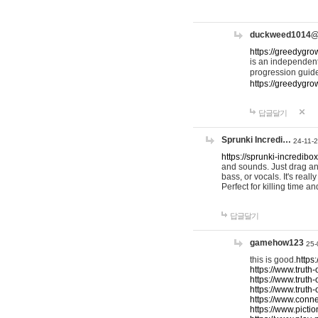
duckweed1014
https://greedygro
is an independent
progression guid
https://greedygr
답글달기
Sprunki Incredi…
24-11-
https://sprunki-incredibo
and sounds. Just drag an
bass, or vocals. It's rea
Perfect for killing time an
답글달기
gamehow123
25-
this is good.
https
https://www.truth-
https://www.truth-
https://www.truth
https://www.connec
https://www.pictio