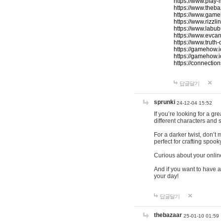
https://www.play-
https://www.theb
https://www.game
https://www.rizzli
https://www.labub
https://www.evcar
https://www.truth
https://gamehow.
https://gamehow.
https://connections
답글달기
sprunki
24-12-04 15:52
If you’re looking for a g
different characters and 
For a darker twist, don’t
perfect for crafting spoo
Curious about your onlin
And if you want to have a
your day!
답글달기
thebazaar
25-01-10 01:59