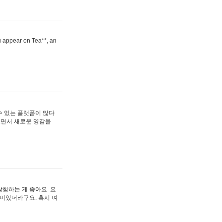
ou appear on Tea**, an
수 있는 플랫폼이 많다
보면서 새로운 영감을
험하는 게 좋아요. 요
재미있더라구요. 혹시 여