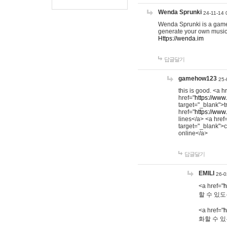
Wenda Sprunki
24-11-14 
Wenda Sprunki is a game t
generate your own music
Https://wenda.im
답글달기
gamehow123
25-
this is good. <a h
href="
https://www
target="_blank">t
href="
https://www
lines</a> <a href
target="_blank">c
online</a>
답글달기
EMILI
26-0
<a href="
h
할 수 있도
<a href="
h
화할 수 