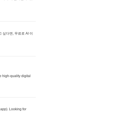
싶다면, 무료로 AI 이
 high-quality digital
 app). Looking for