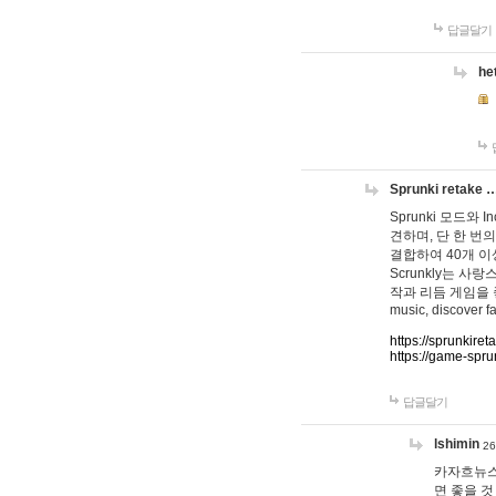
답글달기
he
Sprunki retake 
Sprunki 모드와
견하며, 단 한 번의
결합하여 40개 이
Scrunkly는 
작과 리듬 게임을 좋아하
music, discover fa
https://sprunkiret
https://game-spru
답글달기
lshimin
26
카자흐뉴스
면 좋을 것