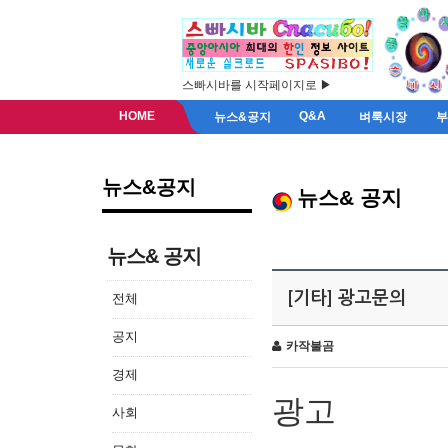
스빠시바를 시작페이지로 ▶
HOME
Q&A
뉴스&공지
벼룩시장
뉴스&공지
뉴스& 공지
뉴스& 공지
[기타] 광고문의
전체
공지
카작불곰
경제
광고
사회