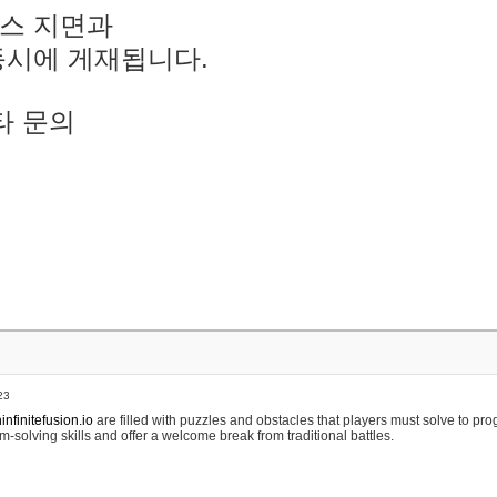
스 지면과
동시에 게재됩니다.
타 문의
23
nfinitefusion.io
are filled with puzzles and obstacles that players must solve to pr
m-solving skills and offer a welcome break from traditional battles.