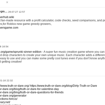
@gm…
26-07-27 12:57
werhub.wiki
 fan-made resource with a profit calculator, code checks, seed comparisons, and pr
es,for Roblox new game greedy growers。
owersgame.com
26 16:54
x.org/game/sprunki-sinner-edition
- A super fun music creation game where you can 
d drop characters to create your own unique music. Each character adds a differen
lly easy to use and you can make some pretty cool tunes even if you don't know anyt
d getting creative!
01-16 22:32
://www.truth-or-dare.org/
https://www.truth-or-dare.org/blog/Dirty-Truth-or-Dare
or-dare.org/blog/truth-or-dare-for-valentine-day
or-dare.org/blog/truth-or-dare-questions-for-friends
-or-dare.org/generator
tions-hint.io/
nary.net/