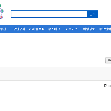
부동산
구인구직
카페/동호회
우즈베크
키르기스
여행정보
주요연
18