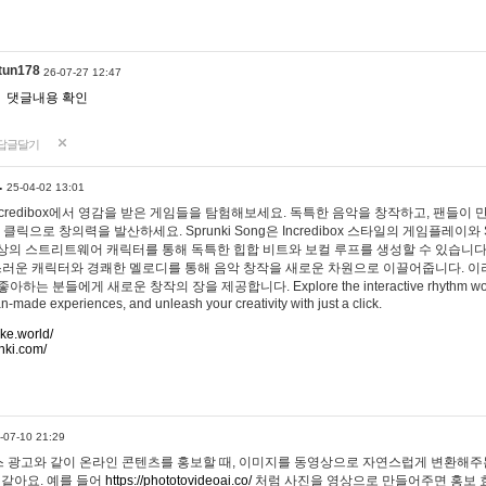
tun178
26-07-27 12:47
댓글내용 확인
답글달기
…
25-04-02 13:01
 Incredibox에서 영감을 받은 게임들을 탐험해보세요. 독특한 음악을 창작하고, 팬들이
 클릭으로 창의력을 발산하세요. Sprunki Song은 Incredibox 스타일의 게임플레이와 
상의 스트리트웨어 캐릭터를 통해 독특한 힙합 비트와 보컬 루프를 생성할 수 있습니다. 또한
사랑스러운 캐릭터와 경쾌한 멜로디를 통해 음악 창작을 새로운 차원으로 이끌어줍니다. 이
는 분들에게 새로운 창작의 장을 제공합니다. Explore the interactive rhythm world 
n-made experiences, and unleash your creativity with just a click.
ake.world/
nki.com/
-07-10 21:29
 광고와 같이 온라인 콘텐츠를 홍보할 때, 이미지를 동영상으로 자연스럽게 변환해주는
 같아요. 예를 들어
https://phototovideoai.co/
처럼 사진을 영상으로 만들어주면 홍보 효