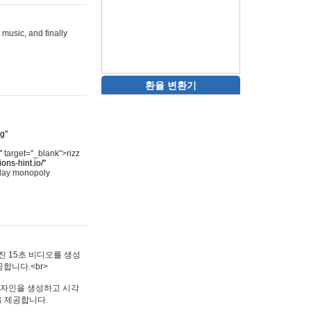
 music, and finally
환율 변환기
rg"
"
target="_blank">rizz
ons-hint.io/"
play monopoly
멋진 15초 비디오를 생성
합니다.<br>
타투 디자인을 생성하고 시각
을 제공합니다.