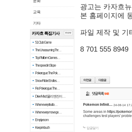
문화
광고는 카자흐뉴
교육
본 홈페이지에 
기타
파일 제작 및 기
카자흐 특집기사
more
51 Club Game
8 701 555 8949
The Unassuming Thr…
Top Platform Games…
The speed in Slope
Pokerogue: The Pok…
Snow Rider: Endles…
Re: Pokerogue: The…
댓글목록
948
Drive Mad: 물리 엔진이 …
When every fractio…
Pokemon Infinit…
24-08-14 17:
Some areas in
https://pokemoni
When every move ge…
challenges test players' proble
Empty room
Keep in touch
답글달기