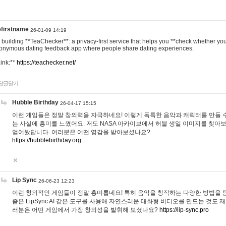
efirstname
26-01-09 14:19
m building **TeaChecker**: a privacy-first service that helps you **check whether y
onymous dating feedback app where people share dating experiences.
Link:**
https://teachecker.net/
답글달기
Hubble Birthday
26-04-17 15:15
이런 게임들은 정말 창의력을 자극하네요! 이렇게 독특한 음악과 캐릭터를 만들 
는 사실에 흥미를 느꼈어요. 저도 NASA 아카이브에서 허블 생일 이미지를 찾아
얻어봤답니다. 여러분은 어떤 영감을 받아보셨나요?
https://hubblebirthday.org
Lip Sync
26-06-23 12:23
이런 창의적인 게임들이 정말 흥미롭네요! 특히 음악을 창작하는 다양한 방법을 탐
즘은 LipSync AI 같은 도구를 사용해 자연스러운 대화형 비디오를 만드는 것도 
러분은 어떤 게임에서 가장 창의성을 발휘해 보셨나요?
https://lip-sync.pro