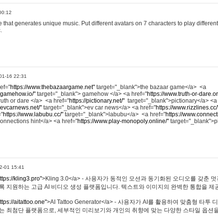
00:12
hat generates unique music. Put different avatars on 7 characters to play different
.
01-16 22:31
ref="
https://www.thebazaargame.net"
target="_blank">the bazaar game</a> <a
.gamehow.io/"
target="_blank"> gamehow </a> <a href="
https://www.truth-or-dare.o
ruth or dare </a> <a href="
https://pictionary.net/"
target="_blank">pictionary</a> <a
.evcarnews.net/"
target="_blank">ev car news</a> <a href="
https://www.rizzlines.cc/
="
https://www.labubu.cc/"
target="_blank">labubu</a> <a href="
https://www.connecti
onnections hint</a> <a href="
https://www.play-monopoly.online/"
target="_blank">
2-01 15:41
ttps://kling3.pro"
>Kling 3.0</a> - 사용자가 동적인 모션과 동기화된 오디오를 갖춘 
록 지원하는 고급 AI 비디오 생성 플랫폼입니다. 텍스트와 이미지의 완벽한 통합을 제공
ttps://aitattoo.one"
>AI Tattoo Generator</a> - 사용자가 AI를 활용하여 맞춤형 
있는 최첨단 플랫폼으로, 세부적인 미리보기와 개인의 취향에 맞는 다양한 스타일 옵션