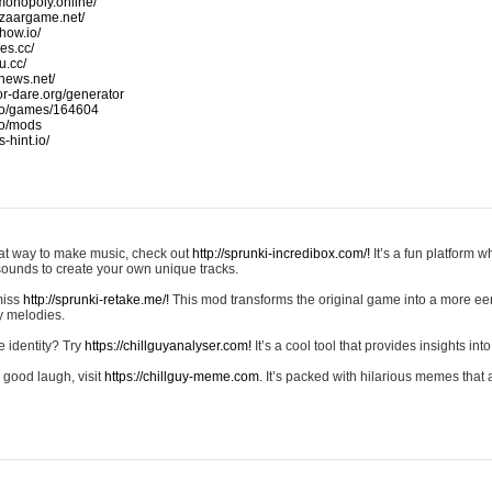
monopoly.online/
azaargame.net/
how.io/
nes.cc/
u.cc/
news.net/
-or-dare.org/generator
io/games/164604
io/mods
-hint.io/
reat way to make music, check out
http://sprunki-incredibox.com/!
It’s a fun platform 
sounds to create your own unique tracks.
 miss
http://sprunki-retake.me/!
This mod transforms the original game into a more ee
ky melodies.
e identity? Try
https://chillguyanalyser.com!
It’s a cool tool that provides insights into 
 good laugh, visit
https://chillguy-meme.com.
It’s packed with hilarious memes that 