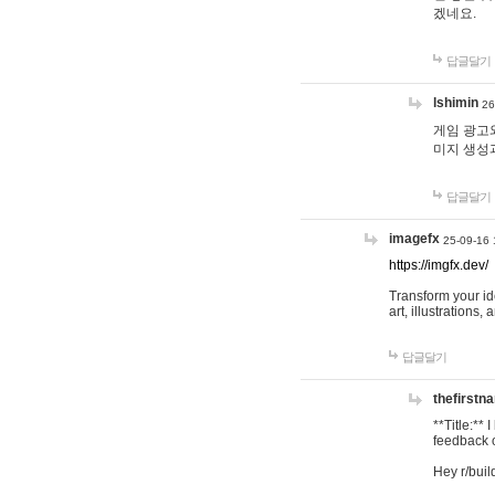
겠네요.
답글달기
lshimin
26
게임 광고와
미지 생성
답글달기
imagefx
25-09-16 
https://imgfx.dev/
Transform your id
art, illustrations
답글달기
thefirstn
**Title:**
feedback o
Hey r/buil