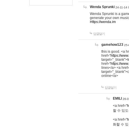
Wenda Sprunki
24-11-14 
Wenda Sprunki is a game t
generate your own music
Https://wenda.im
답글달기
gamehow123
25-
this is good. <a h
href="
https://www
target="_blank">t
href="
https://www
lines</a> <a href
target="_blank">c
online</a>
답글달기
EMILI
26-0
<a href="
h
할 수 있도
<a href="
h
화할 수 