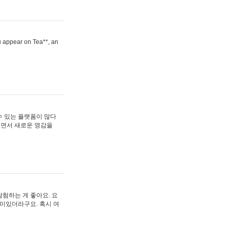
ou appear on Tea**, an
수 있는 플랫폼이 많다
보면서 새로운 영감을
험하는 게 좋아요. 요
재미있더라구요. 혹시 여