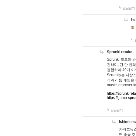
답글달기
he
Sprunki retake 
Sprunki 모드와
견하며, 단 한 번의
결합하여 40개 이
Scrunkly는 
작과 리듬 게임을 좋아하
music, discover fa
https://sprunkiret
https://game-spru
답글달기
lshimin
26
카자흐뉴스
면 좋을 것