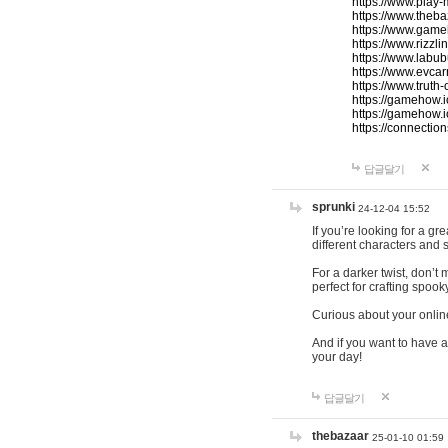
https://www.play-
https://www.theb
https://www.game
https://www.rizzli
https://www.labub
https://www.evcar
https://www.truth
https://gamehow.
https://gamehow.
https://connections
답글달기
sprunki
24-12-04 15:52
If you’re looking for a g
different characters and 
For a darker twist, don’t
perfect for crafting spoo
Curious about your onlin
And if you want to have a
your day!
답글달기
thebazaar
25-01-10 01:59