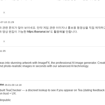
-07-10 21:29
 관련 문의가 많아 보이네요. 만약 게임 관련 이미지나 홍보용 동영상을 직접 제작하고 
과 영상 편집이 가능한
https://bananai.io/
도 활용해볼 만합니다.
11:35
eas into stunning artwork with ImageFX, the professional AI image generator. Create
, and photo-realistic images in seconds with our advanced AI technology.
ame
26-01-09 14:18
 I built TeaChecker — a discreet lookup to see if you appear on Tea (dating feedback
n trust + UX.
dinpublic