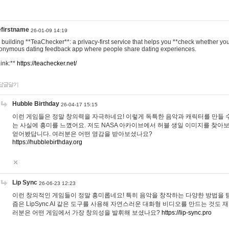
efirstname
26-01-09 14:19
m building **TeaChecker**: a privacy-first service that helps you **check whether y
onymous dating feedback app where people share dating experiences.
Link:**
https://teachecker.net/
답글달기
Hubble Birthday
26-04-17 15:15
이런 게임들은 정말 창의력을 자극하네요! 이렇게 독특한 음악과 캐릭터를 만들 
는 사실에 흥미를 느꼈어요. 저도 NASA 아카이브에서 허블 생일 이미지를 찾아
얻어봤답니다. 여러분은 어떤 영감을 받아보셨나요?
https://hubblebirthday.org
Lip Sync
26-06-23 12:23
이런 창의적인 게임들이 정말 흥미롭네요! 특히 음악을 창작하는 다양한 방법을 탐
즘은 LipSync AI 같은 도구를 사용해 자연스러운 대화형 비디오를 만드는 것도 
러분은 어떤 게임에서 가장 창의성을 발휘해 보셨나요?
https://lip-sync.pro