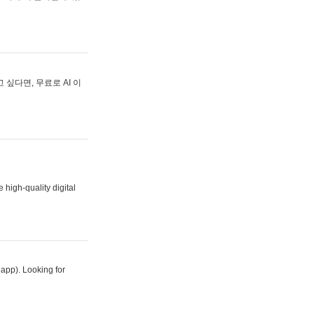
싶다면, 무료로 AI 이
 high-quality digital
 app). Looking for