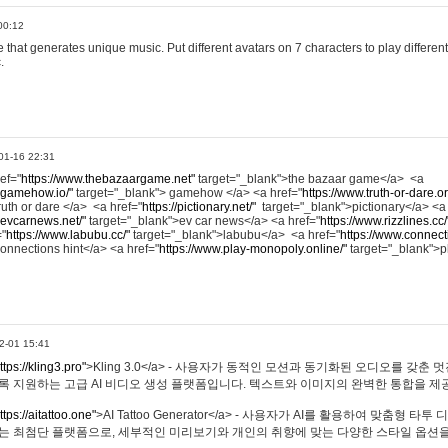
00:12
hat generates unique music. Put different avatars on 7 characters to play different
.
01-16 22:31
ref="
https://www.thebazaargame.net"
target="_blank">the bazaar game</a> <a
.gamehow.io/"
target="_blank"> gamehow </a> <a href="
https://www.truth-or-dare.o
ruth or dare </a> <a href="
https://pictionary.net/"
target="_blank">pictionary</a> <a
.evcarnews.net/"
target="_blank">ev car news</a> <a href="
https://www.rizzlines.cc/
="
https://www.labubu.cc/"
target="_blank">labubu</a> <a href="
https://www.connecti
onnections hint</a> <a href="
https://www.play-monopoly.online/"
target="_blank">
2-01 15:41
ttps://kling3.pro"
>Kling 3.0</a> - 사용자가 동적인 모션과 동기화된 오디오를 갖춘 
록 지원하는 고급 AI 비디오 생성 플랫폼입니다. 텍스트와 이미지의 완벽한 통합을 제공
ttps://aitattoo.one"
>AI Tattoo Generator</a> - 사용자가 AI를 활용하여 맞춤형 
있는 최첨단 플랫폼으로, 세부적인 미리보기와 개인의 취향에 맞는 다양한 스타일 옵션