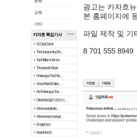
문화
광고는 카자흐뉴
교육
본 홈페이지에 
기타
파일 제작 및 기
카자흐 특집기사
more
51 Club Game
8 701 555 8949
The Unassuming Thr…
Top Platform Games…
The speed in Slope
Pokerogue: The Pok…
Snow Rider: Endles…
Re: Pokerogue: The…
댓글목록
949
Drive Mad: 물리 엔진이 …
When every fractio…
Pokemon Infinit…
24-08-14 17:
Some areas in
https://pokemoni
When every move ge…
challenges test players' proble
Empty room
Keep in touch
답글달기