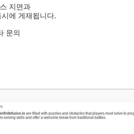
스 지면과
동시에 게재됩니다.
타 문의
23
nfinitefusion.io
are filled with puzzles and obstacles that players must solve to pr
m-solving skills and offer a welcome break from traditional battles.