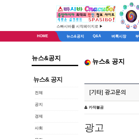
스빠시바를 시작페이지로 ▶
HOME
Q&A
뉴스&공지
벼룩시장
뉴스&공지
뉴스& 공지
뉴스& 공지
[기타] 광고문의
전체
공지
카작불곰
경제
광고
사회