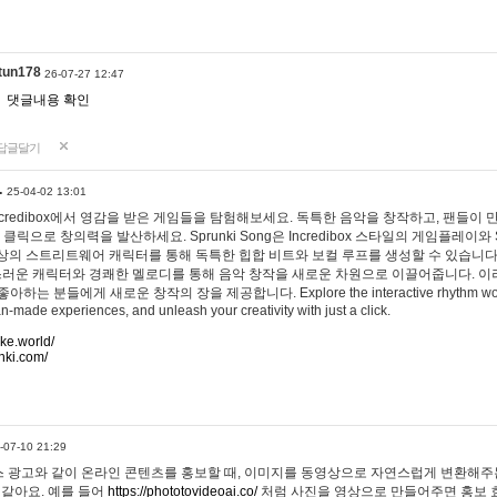
tun178
26-07-27 12:47
댓글내용 확인
답글달기
…
25-04-02 13:01
 Incredibox에서 영감을 받은 게임들을 탐험해보세요. 독특한 음악을 창작하고, 팬들이
 클릭으로 창의력을 발산하세요. Sprunki Song은 Incredibox 스타일의 게임플레이와 
상의 스트리트웨어 캐릭터를 통해 독특한 힙합 비트와 보컬 루프를 생성할 수 있습니다. 또한
사랑스러운 캐릭터와 경쾌한 멜로디를 통해 음악 창작을 새로운 차원으로 이끌어줍니다. 이
는 분들에게 새로운 창작의 장을 제공합니다. Explore the interactive rhythm world 
n-made experiences, and unleash your creativity with just a click.
ake.world/
nki.com/
-07-10 21:29
 광고와 같이 온라인 콘텐츠를 홍보할 때, 이미지를 동영상으로 자연스럽게 변환해주는
 같아요. 예를 들어
https://phototovideoai.co/
처럼 사진을 영상으로 만들어주면 홍보 효