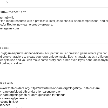
@gm…
26-07-27 12:57
werhub.wiki
 fan-made resource with a profit calculator, code checks, seed comparisons, and pr
es,for Roblox new game greedy growers。
owersgame.com
26 16:54
x.org/game/sprunki-sinner-edition
- A super fun music creation game where you can 
d drop characters to create your own unique music. Each character adds a differen
lly easy to use and you can make some pretty cool tunes even if you don't know anyt
d getting creative!
01-16 22:32
://www.truth-or-dare.org/
https://www.truth-or-dare.org/blog/Dirty-Truth-or-Dare
or-dare.org/blog/truth-or-dare-for-valentine-day
or-dare.org/blog/truth-or-dare-questions-for-friends
-or-dare.org/generator
tions-hint.io/
nary.net/