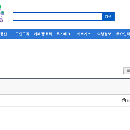
부동산
구인구직
카페/동호회
우즈베크
키르기스
여행정보
주요연
18