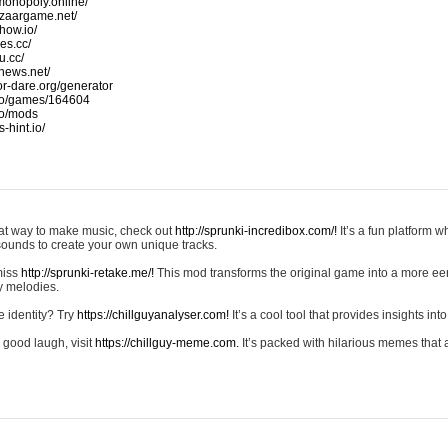
monopoly.online/
azaargame.net/
how.io/
nes.cc/
u.cc/
news.net/
-or-dare.org/generator
io/games/164604
io/mods
-hint.io/
reat way to make music, check out
http://sprunki-incredibox.com/!
It’s a fun platform 
sounds to create your own unique tracks.
 miss
http://sprunki-retake.me/!
This mod transforms the original game into a more ee
ky melodies.
e identity? Try
https://chillguyanalyser.com!
It’s a cool tool that provides insights into 
 good laugh, visit
https://chillguy-meme.com.
It’s packed with hilarious memes that 