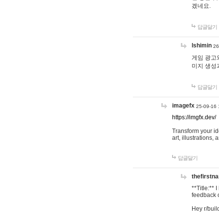
겠네요.
답글달기
lshimin
26
게임 광고와
미지 생성
답글달기
imagefx
25-09-16 
https://imgfx.dev/
Transform your id
art, illustrations
답글달기
thefirstn
**Title:**
feedback o
Hey r/buil