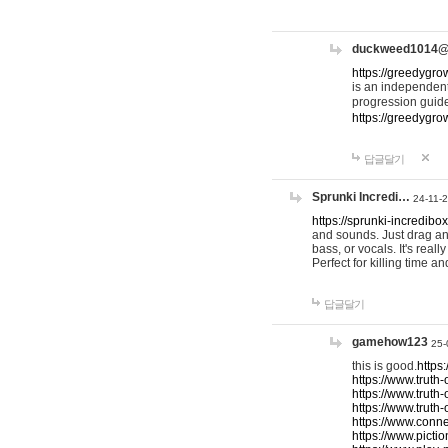
duckweed1014
https://greedygro
is an independent
progression guid
https://greedygr
답글달기
Sprunki Incredi…
24-11-
https://sprunki-incredibo
and sounds. Just drag an
bass, or vocals. It's rea
Perfect for killing time an
답글달기
gamehow123
25-
this is good.
https
https://www.truth-
https://www.truth-
https://www.truth
https://www.connec
https://www.pictio