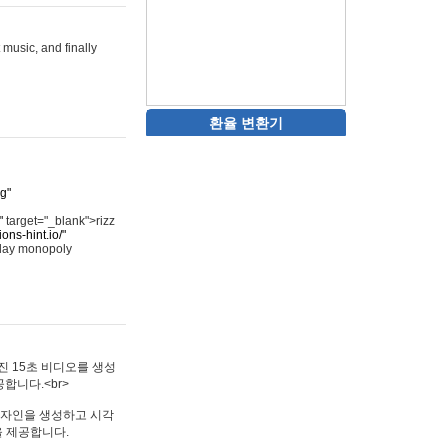
 music, and finally
환율 변환기
rg"
"
target="_blank">rizz
ons-hint.io/"
play monopoly
멋진 15초 비디오를 생성
합니다.<br>
타투 디자인을 생성하고 시각
을 제공합니다.