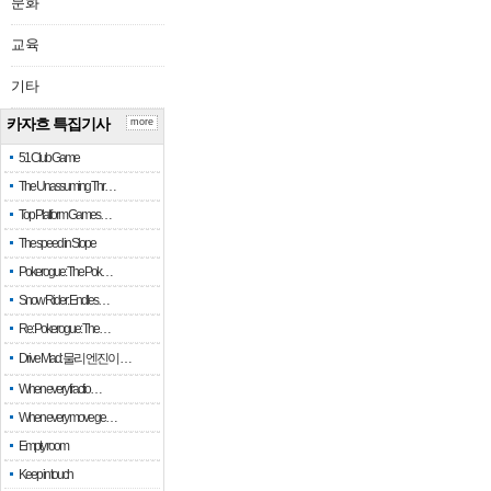
문화
교육
기타
카자흐 특집기사
more
51 Club Game
The Unassuming Thr…
Top Platform Games…
The speed in Slope
Pokerogue: The Pok…
Snow Rider: Endles…
Re: Pokerogue: The…
Drive Mad: 물리 엔진이 …
When every fractio…
When every move ge…
Empty room
Keep in touch