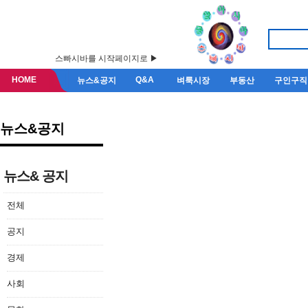
스빠시바를 시작페이지로 ▶
HOME
Q&A
뉴스&공지
벼룩시장
부동산
구인구직
뉴스&공지
뉴스& 공지
전체
공지
경제
사회