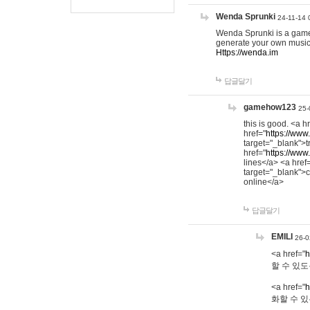
Wenda Sprunki
24-11-14 
Wenda Sprunki is a game t
generate your own music
Https://wenda.im
답글달기
gamehow123
25-
this is good. <a h
href="
https://www
target="_blank">t
href="
https://www
lines</a> <a href
target="_blank">c
online</a>
답글달기
EMILI
26-0
<a href="
h
할 수 있도
<a href="
h
화할 수 