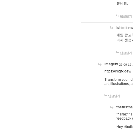
겠네요.
답글달기
lshimin
26
게임 광고와
미지 생성
답글달기
imagefx
25-09-16 
https://imgfx.dev/
Transform your id
art, illustrations
답글달기
thefirstn
**Title:**
feedback o
Hey r/buil