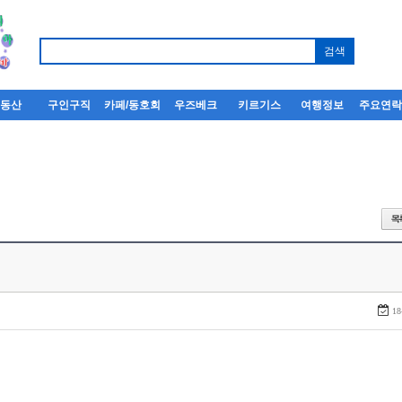
부동산
구인구직
카페/동호회
우즈베크
키르기스
여행정보
주요연
18