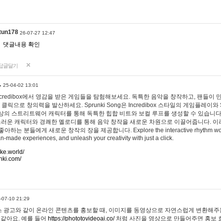
tun178
26-07-27 12:47
댓글내용 확인
답글달기
…
25-04-02 13:01
 Incredibox에서 영감을 받은 게임들을 탐험해보세요. 독특한 음악을 창작하고, 팬들이
 클릭으로 창의력을 발산하세요. Sprunki Song은 Incredibox 스타일의 게임플레이와 
상의 스트리트웨어 캐릭터를 통해 독특한 힙합 비트와 보컬 루프를 생성할 수 있습니다. 또한
사랑스러운 캐릭터와 경쾌한 멜로디를 통해 음악 창작을 새로운 차원으로 이끌어줍니다. 이
는 분들에게 새로운 창작의 장을 제공합니다. Explore the interactive rhythm world 
n-made experiences, and unleash your creativity with just a click.
ake.world/
nki.com/
-07-10 21:29
 광고와 같이 온라인 콘텐츠를 홍보할 때, 이미지를 동영상으로 자연스럽게 변환해주는
 같아요. 예를 들어
https://phototovideoai.co/
처럼 사진을 영상으로 만들어주면 홍보 효