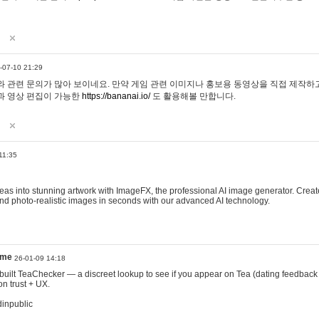
-07-10 21:29
 관련 문의가 많아 보이네요. 만약 게임 관련 이미지나 홍보용 동영상을 직접 제작하고 
과 영상 편집이 가능한
https://bananai.io/
도 활용해볼 만합니다.
11:35
eas into stunning artwork with ImageFX, the professional AI image generator. Create
, and photo-realistic images in seconds with our advanced AI technology.
ame
26-01-09 14:18
 I built TeaChecker — a discreet lookup to see if you appear on Tea (dating feedback
n trust + UX.
dinpublic