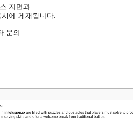
스 지면과
동시에 게재됩니다.
타 문의
23
nfinitefusion.io
are filled with puzzles and obstacles that players must solve to pr
m-solving skills and offer a welcome break from traditional battles.