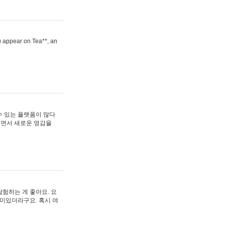
ou appear on Tea**, an
수 있는 플랫폼이 많다
보면서 새로운 영감을
험하는 게 좋아요. 요
재미있더라구요. 혹시 여