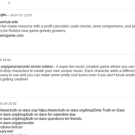
@gm…
26-07-27 12:57
werhub.wiki
 fan-made resource with a profit calculator, code checks, seed comparisons, and pr
es,for Roblox new game greedy growers。
owersgame.com
26 16:54
x.org/game/sprunki-sinner-edition
- A super fun music creation game where you can 
d drop characters to create your own unique music. Each character adds a differen
lly easy to use and you can make some pretty cool tunes even if you don't know anyt
d getting creative!
01-16 22:32
://www.truth-or-dare.org/
https://www.truth-or-dare.org/blog/Dirty-Truth-or-Dare
or-dare.org/blog/truth-or-dare-for-valentine-day
or-dare.org/blog/truth-or-dare-questions-for-friends
-or-dare.org/generator
tions-hint.io/
nary.net/