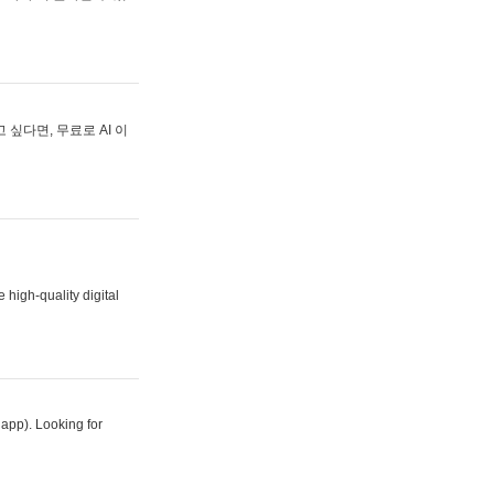
싶다면, 무료로 AI 이
 high-quality digital
 app). Looking for