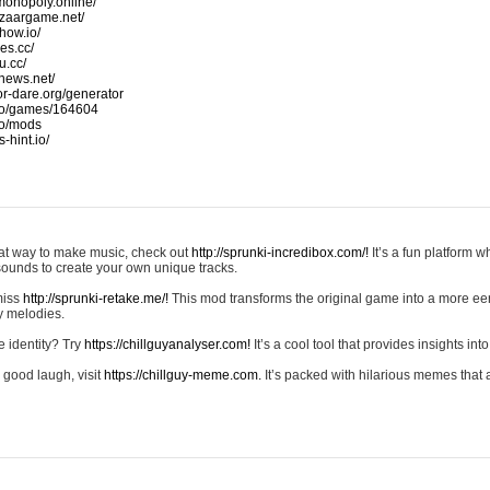
monopoly.online/
azaargame.net/
how.io/
nes.cc/
u.cc/
news.net/
-or-dare.org/generator
io/games/164604
io/mods
-hint.io/
reat way to make music, check out
http://sprunki-incredibox.com/!
It’s a fun platform 
sounds to create your own unique tracks.
 miss
http://sprunki-retake.me/!
This mod transforms the original game into a more ee
ky melodies.
e identity? Try
https://chillguyanalyser.com!
It’s a cool tool that provides insights into 
 good laugh, visit
https://chillguy-meme.com.
It’s packed with hilarious memes that 