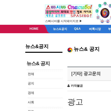
스빠시바를 시작페이지로 ▶
HOME
Q&A
뉴스&공지
벼룩시장
뉴스&공지
뉴스& 공지
뉴스& 공지
[기타] 광고문의
전체
공지
카작불곰
경제
광고
사회