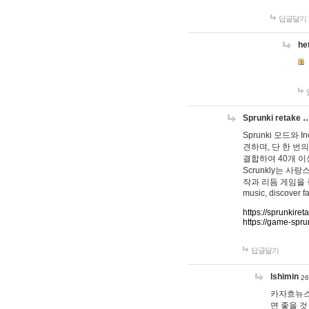
답글달기
he
Sprunki retake 
Sprunki 모드와
견하며, 단 한 번의
결합하여 40개 이
Scrunkly는 
작과 리듬 게임을 좋아하
music, discover fa
https://sprunkiret
https://game-spru
답글달기
lshimin
26
카자흐뉴스
면 좋을 것