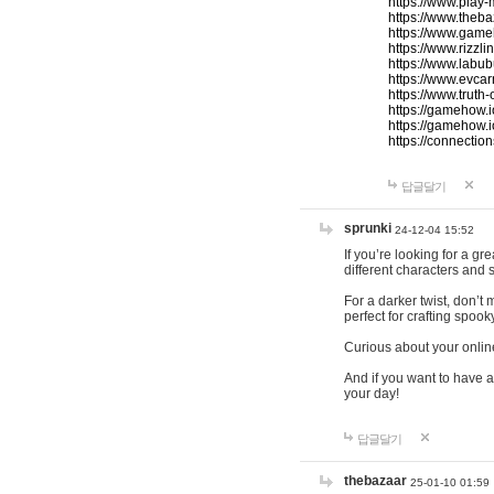
https://www.play-
https://www.theb
https://www.game
https://www.rizzli
https://www.labub
https://www.evcar
https://www.truth
https://gamehow.
https://gamehow.
https://connections
답글달기
sprunki
24-12-04 15:52
If you’re looking for a g
different characters and 
For a darker twist, don’t
perfect for crafting spoo
Curious about your onlin
And if you want to have a
your day!
답글달기
thebazaar
25-01-10 01:59