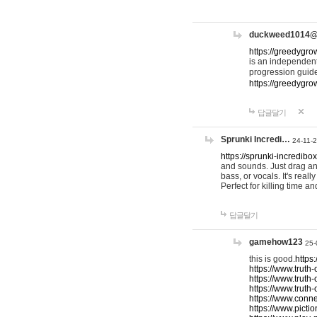
duckweed1014
https://greedygro
is an independent
progression guid
https://greedygr
답글달기
Sprunki Incredi…
24-11-
https://sprunki-incredibo
and sounds. Just drag an
bass, or vocals. It's rea
Perfect for killing time an
답글달기
gamehow123
25-
this is good.
https
https://www.truth-
https://www.truth-
https://www.truth
https://www.connec
https://www.pictio