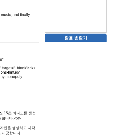
 music, and finally
환율 변환기
rg"
"
target="_blank">rizz
ons-hint.io/"
play monopoly
멋진 15초 비디오를 생성
합니다.<br>
타투 디자인을 생성하고 시각
을 제공합니다.