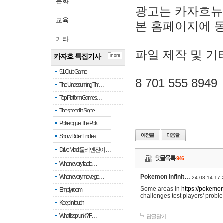
문화
광고는 카자흐뉴
교육
본 홈페이지에 
기타
파일 제작 및 기
카자흐 특집기사
more
51 Club Game
8 701 555 8949
The Unassuming Thr…
Top Platform Games…
The speed in Slope
Pokerogue: The Pok…
Snow Rider: Endles…
Drive Mad: 물리 엔진이 …
댓글목록
946
When every fractio…
When every move ge…
Pokemon Infinit…
24-08-14 17:
Some areas in
https://pokemoni
Empty room
challenges test players' proble
Keep in touch
What is sprunki? F…
답글달기