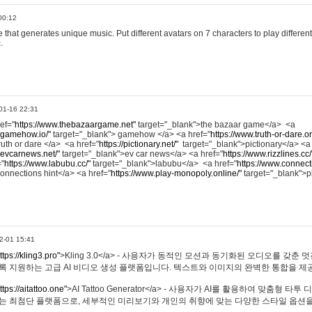
00:12
hat generates unique music. Put different avatars on 7 characters to play different
.
01-16 22:31
ref="
https://www.thebazaargame.net"
target="_blank">the bazaar game</a> <a
.gamehow.io/"
target="_blank"> gamehow </a> <a href="
https://www.truth-or-dare.o
ruth or dare </a> <a href="
https://pictionary.net/"
target="_blank">pictionary</a> <a
.evcarnews.net/"
target="_blank">ev car news</a> <a href="
https://www.rizzlines.cc/
="
https://www.labubu.cc/"
target="_blank">labubu</a> <a href="
https://www.connecti
onnections hint</a> <a href="
https://www.play-monopoly.online/"
target="_blank">
2-01 15:41
ttps://kling3.pro"
>Kling 3.0</a> - 사용자가 동적인 모션과 동기화된 오디오를 갖춘 
록 지원하는 고급 AI 비디오 생성 플랫폼입니다. 텍스트와 이미지의 완벽한 통합을 제공
ttps://aitattoo.one"
>AI Tattoo Generator</a> - 사용자가 AI를 활용하여 맞춤형 
있는 최첨단 플랫폼으로, 세부적인 미리보기와 개인의 취향에 맞는 다양한 스타일 옵션