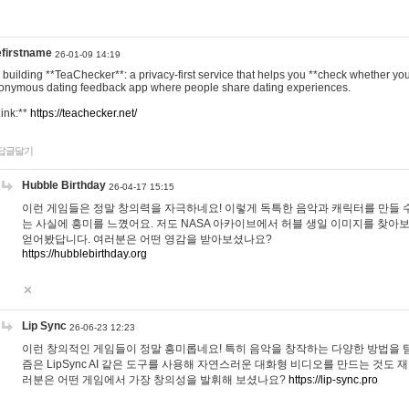
efirstname
26-01-09 14:19
m building **TeaChecker**: a privacy-first service that helps you **check whether y
onymous dating feedback app where people share dating experiences.
Link:**
https://teachecker.net/
답글달기
Hubble Birthday
26-04-17 15:15
이런 게임들은 정말 창의력을 자극하네요! 이렇게 독특한 음악과 캐릭터를 만들 
는 사실에 흥미를 느꼈어요. 저도 NASA 아카이브에서 허블 생일 이미지를 찾아
얻어봤답니다. 여러분은 어떤 영감을 받아보셨나요?
https://hubblebirthday.org
Lip Sync
26-06-23 12:23
이런 창의적인 게임들이 정말 흥미롭네요! 특히 음악을 창작하는 다양한 방법을 탐
즘은 LipSync AI 같은 도구를 사용해 자연스러운 대화형 비디오를 만드는 것도 
러분은 어떤 게임에서 가장 창의성을 발휘해 보셨나요?
https://lip-sync.pro