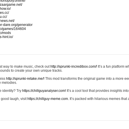
monopoly.online/
azaargame.net/
how.io/
nes.cc/
u.cc/
news.net/
-or-dare.org/generator
io/games/164604
io/mods
-hint.io/
reat way to make music, check out
http://sprunki-incredibox.com/!
It’s a fun platform 
sounds to create your own unique tracks.
 miss
http://sprunki-retake.me/!
This mod transforms the original game into a more ee
ky melodies.
e identity? Try
https://chillguyanalyser.com!
It’s a cool tool that provides insights into 
 good laugh, visit
https://chillguy-meme.com.
It’s packed with hilarious memes that 