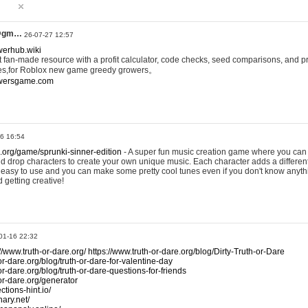
@gm…
26-07-27 12:57
werhub.wiki
 fan-made resource with a profit calculator, code checks, seed comparisons, and pr
es,for Roblox new game greedy growers。
owersgame.com
26 16:54
x.org/game/sprunki-sinner-edition
- A super fun music creation game where you can 
d drop characters to create your own unique music. Each character adds a differen
lly easy to use and you can make some pretty cool tunes even if you don't know anyt
d getting creative!
01-16 22:32
://www.truth-or-dare.org/
https://www.truth-or-dare.org/blog/Dirty-Truth-or-Dare
or-dare.org/blog/truth-or-dare-for-valentine-day
or-dare.org/blog/truth-or-dare-questions-for-friends
-or-dare.org/generator
tions-hint.io/
nary.net/