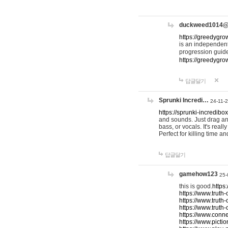
duckweed1014
https://greedygro
is an independent
progression guid
https://greedygr
답글달기
Sprunki Incredi…
24-11-
https://sprunki-incredibo
and sounds. Just drag an
bass, or vocals. It's rea
Perfect for killing time an
답글달기
gamehow123
25-
this is good.
https
https://www.truth-
https://www.truth-
https://www.truth
https://www.connec
https://www.pictio