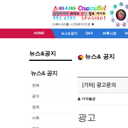
스빠시바를 시작페이지로 ▶
HOME
Q&A
뉴스&공지
벼룩시장
뉴스&공지
뉴스& 공지
뉴스& 공지
[기타] 광고문의
전체
공지
카작불곰
경제
광고
사회