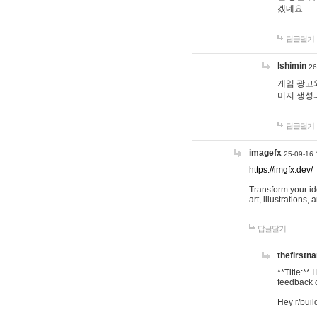
겠네요.
답글달기
lshimin
26
게임 광고와
미지 생성
답글달기
imagefx
25-09-16 
https://imgfx.dev/
Transform your id
art, illustrations
답글달기
thefirstn
**Title:**
feedback o
Hey r/buil