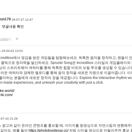
tun178
26-07-27 12:47
댓글내용 확인
답글달기
…
25-04-02 13:01
 Incredibox에서 영감을 받은 게임들을 탐험해보세요. 독특한 음악을 창작하고, 팬들이
 클릭으로 창의력을 발산하세요. Sprunki Song은 Incredibox 스타일의 게임플레이와 
상의 스트리트웨어 캐릭터를 통해 독특한 힙합 비트와 보컬 루프를 생성할 수 있습니다. 또한
사랑스러운 캐릭터와 경쾌한 멜로디를 통해 음악 창작을 새로운 차원으로 이끌어줍니다. 이
는 분들에게 새로운 창작의 장을 제공합니다. Explore the interactive rhythm world 
n-made experiences, and unleash your creativity with just a click.
ake.world/
nki.com/
-07-10 21:29
 광고와 같이 온라인 콘텐츠를 홍보할 때, 이미지를 동영상으로 자연스럽게 변환해주는
 같아요. 예를 들어
https://phototovideoai.co/
처럼 사진을 영상으로 만들어주면 홍보 효