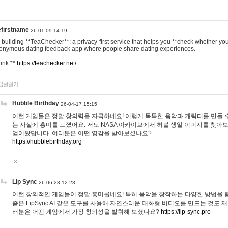
efirstname
26-01-09 14:19
m building **TeaChecker**: a privacy-first service that helps you **check whether y
onymous dating feedback app where people share dating experiences.
Link:**
https://teachecker.net/
답글달기
Hubble Birthday
26-04-17 15:15
이런 게임들은 정말 창의력을 자극하네요! 이렇게 독특한 음악과 캐릭터를 만들 
는 사실에 흥미를 느꼈어요. 저도 NASA 아카이브에서 허블 생일 이미지를 찾아
얻어봤답니다. 여러분은 어떤 영감을 받아보셨나요?
https://hubblebirthday.org
Lip Sync
26-06-23 12:23
이런 창의적인 게임들이 정말 흥미롭네요! 특히 음악을 창작하는 다양한 방법을 탐
즘은 LipSync AI 같은 도구를 사용해 자연스러운 대화형 비디오를 만드는 것도 
러분은 어떤 게임에서 가장 창의성을 발휘해 보셨나요?
https://lip-sync.pro