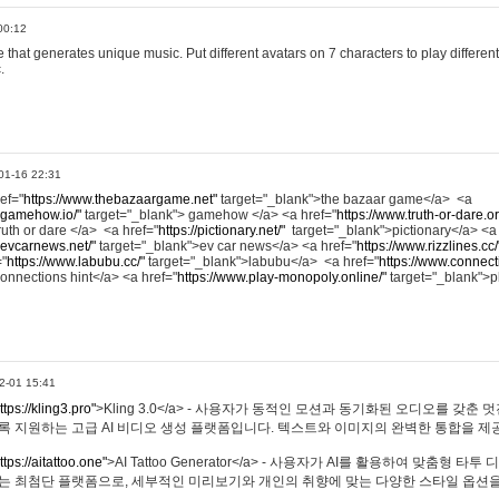
00:12
hat generates unique music. Put different avatars on 7 characters to play different
.
01-16 22:31
ref="
https://www.thebazaargame.net"
target="_blank">the bazaar game</a> <a
.gamehow.io/"
target="_blank"> gamehow </a> <a href="
https://www.truth-or-dare.o
ruth or dare </a> <a href="
https://pictionary.net/"
target="_blank">pictionary</a> <a
.evcarnews.net/"
target="_blank">ev car news</a> <a href="
https://www.rizzlines.cc/
="
https://www.labubu.cc/"
target="_blank">labubu</a> <a href="
https://www.connecti
onnections hint</a> <a href="
https://www.play-monopoly.online/"
target="_blank">
2-01 15:41
ttps://kling3.pro"
>Kling 3.0</a> - 사용자가 동적인 모션과 동기화된 오디오를 갖춘 
록 지원하는 고급 AI 비디오 생성 플랫폼입니다. 텍스트와 이미지의 완벽한 통합을 제공
ttps://aitattoo.one"
>AI Tattoo Generator</a> - 사용자가 AI를 활용하여 맞춤형 
있는 최첨단 플랫폼으로, 세부적인 미리보기와 개인의 취향에 맞는 다양한 스타일 옵션