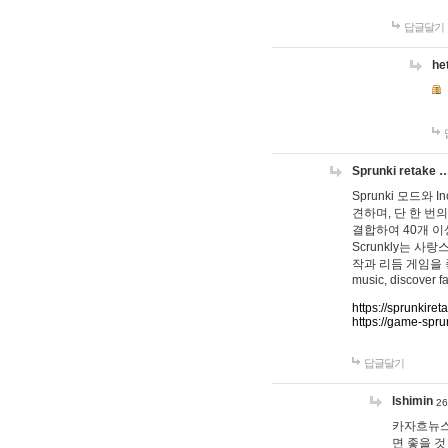
답글달기
he
Sprunki retake 
Sprunki 모드와
견하며, 단 한 번의
결합하여 40개 이
Scrunkly는 
작과 리듬 게임을 좋아하
music, discover fa
https://sprunkiret
https://game-spru
답글달기
lshimin
26
카자흐뉴스
면 좋을 것