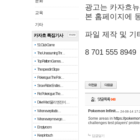
문화
광고는 카자흐뉴
교육
본 홈페이지에 
기타
파일 제작 및 기
카자흐 특집기사
more
51 Club Game
8 701 555 8949
The Unassuming Thr…
Top Platform Games…
The speed in Slope
Pokerogue: The Pok…
Snow Rider: Endles…
Re: Pokerogue: The…
댓글목록
948
Drive Mad: 물리 엔진이 …
When every fractio…
Pokemon Infinit…
24-08-14 17:
Some areas in
https://pokemoni
When every move ge…
challenges test players' proble
Empty room
Keep in touch
답글달기