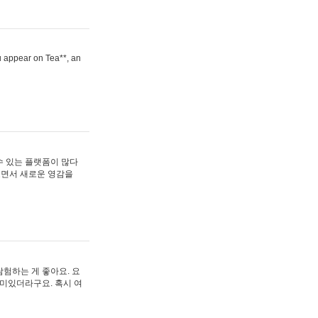
ou appear on Tea**, an
수 있는 플랫폼이 많다
보면서 새로운 영감을
험하는 게 좋아요. 요
재미있더라구요. 혹시 여