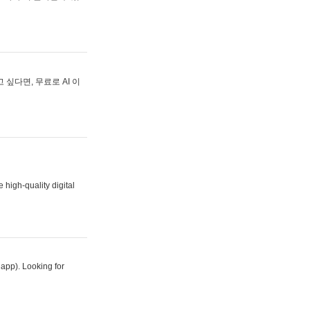
싶다면, 무료로 AI 이
 high-quality digital
 app). Looking for