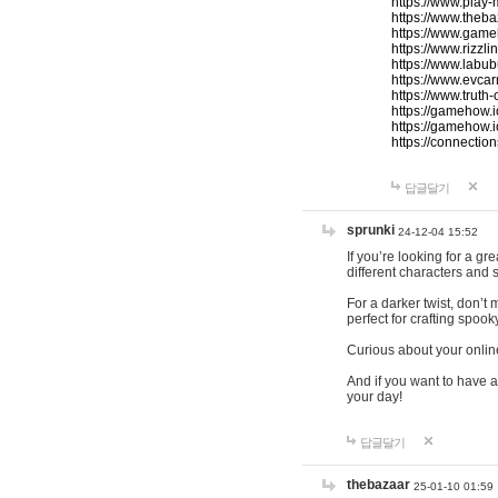
https://www.play-
https://www.theb
https://www.game
https://www.rizzli
https://www.labub
https://www.evcar
https://www.truth
https://gamehow.
https://gamehow.
https://connections
답글달기
sprunki
24-12-04 15:52
If you’re looking for a g
different characters and 
For a darker twist, don’t
perfect for crafting spoo
Curious about your onlin
And if you want to have a
your day!
답글달기
thebazaar
25-01-10 01:59