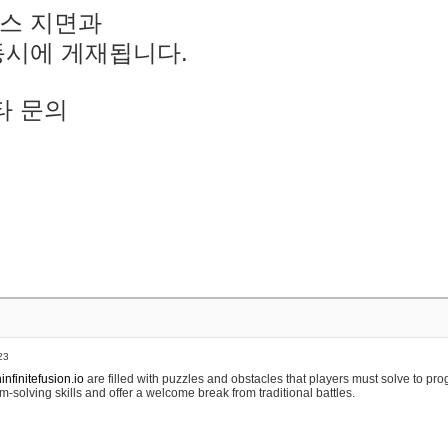
스 지면과
동시에 게재됩니다.
타 문의
23
nfinitefusion.io
are filled with puzzles and obstacles that players must solve to pr
m-solving skills and offer a welcome break from traditional battles.