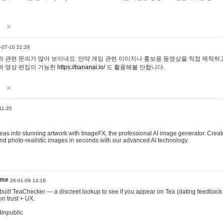
-07-10 21:29
 관련 문의가 많아 보이네요. 만약 게임 관련 이미지나 홍보용 동영상을 직접 제작하고 
과 영상 편집이 가능한
https://bananai.io/
도 활용해볼 만합니다.
11:35
eas into stunning artwork with ImageFX, the professional AI image generator. Create
, and photo-realistic images in seconds with our advanced AI technology.
ame
26-01-09 14:18
 I built TeaChecker — a discreet lookup to see if you appear on Tea (dating feedback
n trust + UX.
dinpublic