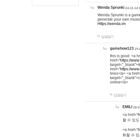
Wenda Sprunki
24-11-14 
Wenda Sprunki is a game t
generate your own music
Https://wenda.im
답글달기
gamehow123
25-
this is good. <a h
href="
https://www
target="_blank">t
href="
https://www
lines</a> <a href
target="_blank">c
online</a>
답글달기
EMILI
26-0
<a href="
h
할 수 있도
<a href="
h
화할 수 