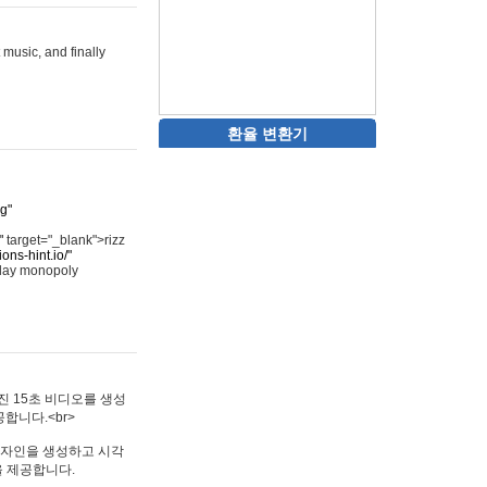
 music, and finally
환율 변환기
rg"
"
target="_blank">rizz
ons-hint.io/"
play monopoly
멋진 15초 비디오를 생성
합니다.<br>
타투 디자인을 생성하고 시각
을 제공합니다.