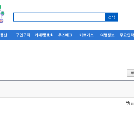
부동산
구인구직
카페/동호회
우즈베크
키르기스
여행정보
주요연
18