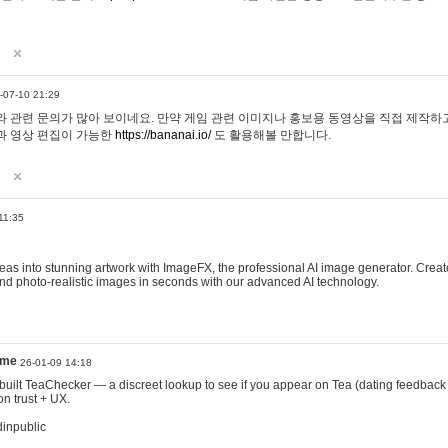
-07-10 21:29
 관련 문의가 많아 보이네요. 만약 게임 관련 이미지나 홍보용 동영상을 직접 제작하고 
과 영상 편집이 가능한
https://bananai.io/
도 활용해볼 만합니다.
11:35
eas into stunning artwork with ImageFX, the professional AI image generator. Create
, and photo-realistic images in seconds with our advanced AI technology.
ame
26-01-09 14:18
 I built TeaChecker — a discreet lookup to see if you appear on Tea (dating feedback
n trust + UX.
dinpublic