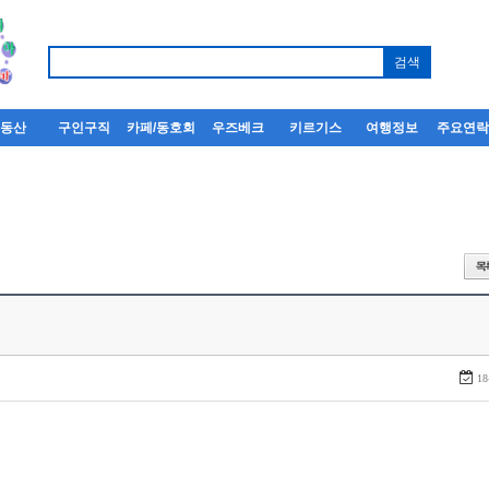
부동산
구인구직
카페/동호회
우즈베크
키르기스
여행정보
주요연
18