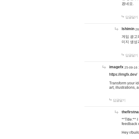
겠네요.
답글달기
lshimin
26
게임 광고와
미지 생성
답글달기
imagefx
25-09-16 
https://imgfx.dev/
Transform your id
art, illustrations
답글달기
thefirstn
**Title:**
feedback o
Hey r/buil