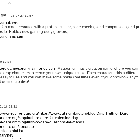
@gm…
26-07-27 12:57
werhub.wiki
 fan-made resource with a profit calculator, code checks, seed comparisons, and pr
es,for Roblox new game greedy growers。
owersgame.com
26 16:54
x.org/game/sprunki-sinner-edition
- A super fun music creation game where you can 
d drop characters to create your own unique music. Each character adds a differen
lly easy to use and you can make some pretty cool tunes even if you don't know anyt
d getting creative!
01-16 22:32
://www.truth-or-dare.org/
https://www.truth-or-dare.org/blog/Dirty-Truth-or-Dare
or-dare.org/blog/truth-or-dare-for-valentine-day
or-dare.org/blog/truth-or-dare-questions-for-friends
-or-dare.org/generator
tions-hint.io/
nary.net/