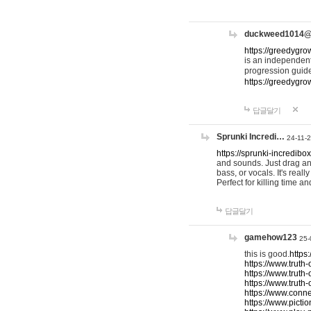
duckweed1014
https://greedygro
is an independent
progression guid
https://greedygr
답글달기
Sprunki Incredi…
24-11-
https://sprunki-incredibo
and sounds. Just drag an
bass, or vocals. It's rea
Perfect for killing time an
답글달기
gamehow123
25-
this is good.
https
https://www.truth-
https://www.truth-
https://www.truth
https://www.connec
https://www.pictio