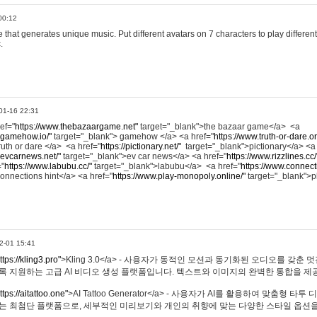
00:12
hat generates unique music. Put different avatars on 7 characters to play different
.
01-16 22:31
ref="
https://www.thebazaargame.net"
target="_blank">the bazaar game</a> <a
.gamehow.io/"
target="_blank"> gamehow </a> <a href="
https://www.truth-or-dare.o
ruth or dare </a> <a href="
https://pictionary.net/"
target="_blank">pictionary</a> <a
.evcarnews.net/"
target="_blank">ev car news</a> <a href="
https://www.rizzlines.cc/
="
https://www.labubu.cc/"
target="_blank">labubu</a> <a href="
https://www.connecti
onnections hint</a> <a href="
https://www.play-monopoly.online/"
target="_blank">
2-01 15:41
ttps://kling3.pro"
>Kling 3.0</a> - 사용자가 동적인 모션과 동기화된 오디오를 갖춘 
록 지원하는 고급 AI 비디오 생성 플랫폼입니다. 텍스트와 이미지의 완벽한 통합을 제공
ttps://aitattoo.one"
>AI Tattoo Generator</a> - 사용자가 AI를 활용하여 맞춤형 
있는 최첨단 플랫폼으로, 세부적인 미리보기와 개인의 취향에 맞는 다양한 스타일 옵션