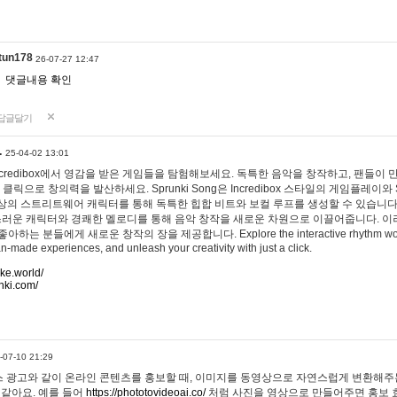
tun178
26-07-27 12:47
댓글내용 확인
답글달기
…
25-04-02 13:01
 Incredibox에서 영감을 받은 게임들을 탐험해보세요. 독특한 음악을 창작하고, 팬들이
 클릭으로 창의력을 발산하세요. Sprunki Song은 Incredibox 스타일의 게임플레이와 
상의 스트리트웨어 캐릭터를 통해 독특한 힙합 비트와 보컬 루프를 생성할 수 있습니다. 또한
사랑스러운 캐릭터와 경쾌한 멜로디를 통해 음악 창작을 새로운 차원으로 이끌어줍니다. 이
는 분들에게 새로운 창작의 장을 제공합니다. Explore the interactive rhythm world 
n-made experiences, and unleash your creativity with just a click.
ake.world/
nki.com/
-07-10 21:29
 광고와 같이 온라인 콘텐츠를 홍보할 때, 이미지를 동영상으로 자연스럽게 변환해주는
 같아요. 예를 들어
https://phototovideoai.co/
처럼 사진을 영상으로 만들어주면 홍보 효