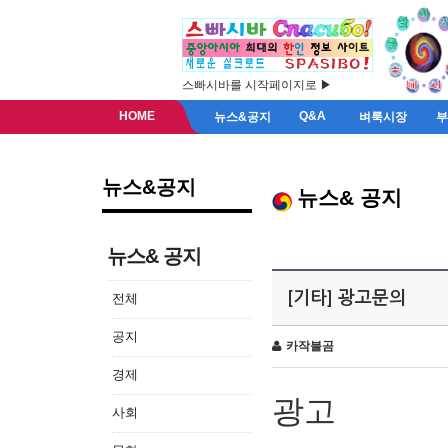
스빠시바를 시작페이지로 ▶
HOME
Q&A
뉴스&공지
벼룩시장
뉴스&공지
뉴스& 공지
뉴스& 공지
[기타] 광고문의
전체
공지
카작불곰
경제
광고
사회