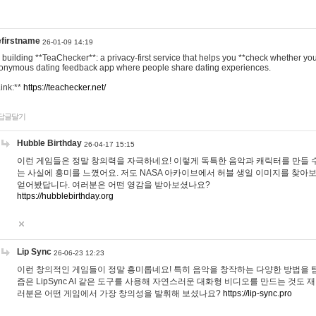
efirstname
26-01-09 14:19
m building **TeaChecker**: a privacy-first service that helps you **check whether y
onymous dating feedback app where people share dating experiences.
Link:**
https://teachecker.net/
답글달기
Hubble Birthday
26-04-17 15:15
이런 게임들은 정말 창의력을 자극하네요! 이렇게 독특한 음악과 캐릭터를 만들 
는 사실에 흥미를 느꼈어요. 저도 NASA 아카이브에서 허블 생일 이미지를 찾아
얻어봤답니다. 여러분은 어떤 영감을 받아보셨나요?
https://hubblebirthday.org
Lip Sync
26-06-23 12:23
이런 창의적인 게임들이 정말 흥미롭네요! 특히 음악을 창작하는 다양한 방법을 탐
즘은 LipSync AI 같은 도구를 사용해 자연스러운 대화형 비디오를 만드는 것도 
러분은 어떤 게임에서 가장 창의성을 발휘해 보셨나요?
https://lip-sync.pro