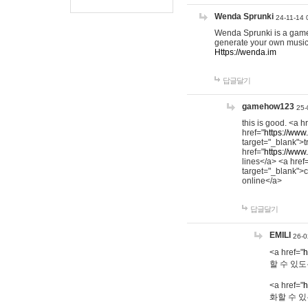
Wenda Sprunki
24-11-14 
Wenda Sprunki is a game t
generate your own music
Https://wenda.im
답글달기
gamehow123
25-
this is good. <a h
href="
https://www
target="_blank">t
href="
https://www
lines</a> <a href
target="_blank">c
online</a>
답글달기
EMILI
26-0
<a href="
h
할 수 있도
<a href="
h
화할 수 