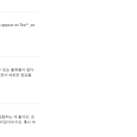
ou appear on Tea**, an
수 있는 플랫폼이 많다
보면서 새로운 영감을
험하는 게 좋아요. 요
재미있더라구요. 혹시 여