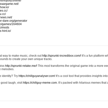
monopoly.online/
azaargame.net/
how.io/
nes.cc/
u.cc/
news.net/
-or-dare.org/generator
io/games/164604
io/mods
-hint.io/
reat way to make music, check out
http://sprunki-incredibox.com/!
It’s a fun platform 
sounds to create your own unique tracks.
 miss
http://sprunki-retake.me/!
This mod transforms the original game into a more ee
ky melodies.
e identity? Try
https://chillguyanalyser.com!
It’s a cool tool that provides insights into 
 good laugh, visit
https://chillguy-meme.com.
It’s packed with hilarious memes that 