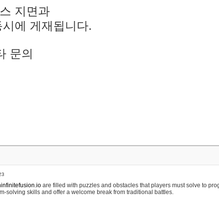
스 지면과
동시에 게재됩니다.
타 문의
23
nfinitefusion.io
are filled with puzzles and obstacles that players must solve to pr
m-solving skills and offer a welcome break from traditional battles.