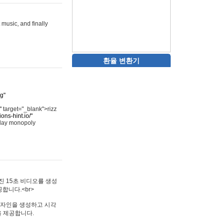
 music, and finally
환율 변환기
rg"
"
target="_blank">rizz
ons-hint.io/"
play monopoly
멋진 15초 비디오를 생성
합니다.<br>
타투 디자인을 생성하고 시각
을 제공합니다.