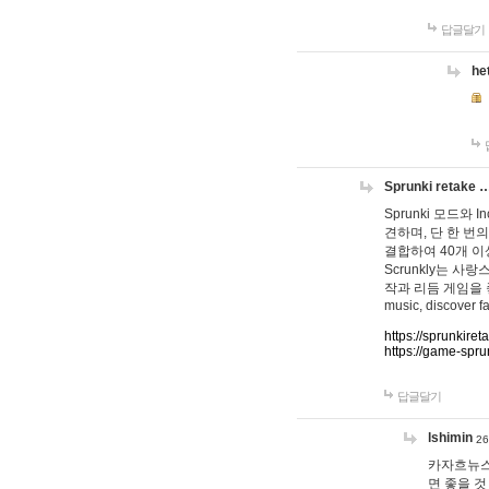
답글달기
he
Sprunki retake 
Sprunki 모드와
견하며, 단 한 번의
결합하여 40개 이
Scrunkly는 
작과 리듬 게임을 좋아하
music, discover fa
https://sprunkiret
https://game-spru
답글달기
lshimin
26
카자흐뉴스
면 좋을 것