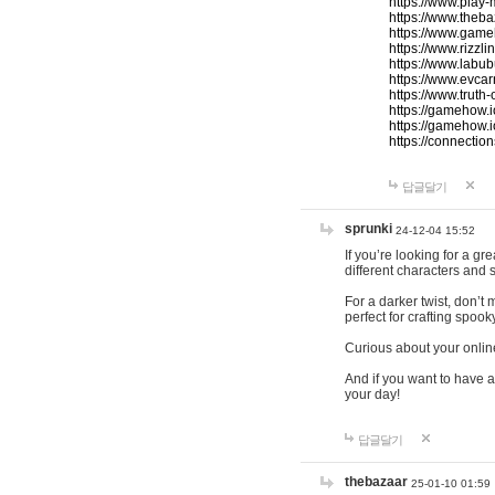
https://www.play-
https://www.theb
https://www.game
https://www.rizzli
https://www.labub
https://www.evcar
https://www.truth
https://gamehow.
https://gamehow.
https://connections
답글달기
sprunki
24-12-04 15:52
If you’re looking for a g
different characters and 
For a darker twist, don’t
perfect for crafting spoo
Curious about your onlin
And if you want to have a
your day!
답글달기
thebazaar
25-01-10 01:59