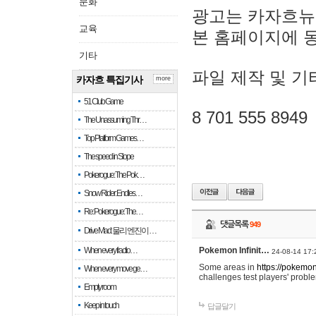
문화
광고는 카자흐뉴
교육
본 홈페이지에 
기타
파일 제작 및 기
카자흐 특집기사
more
51 Club Game
8 701 555 8949
The Unassuming Thr…
Top Platform Games…
The speed in Slope
Pokerogue: The Pok…
Snow Rider: Endles…
Re: Pokerogue: The…
댓글목록
949
Drive Mad: 물리 엔진이 …
When every fractio…
Pokemon Infinit…
24-08-14 17:
Some areas in
https://pokemoni
When every move ge…
challenges test players' proble
Empty room
Keep in touch
답글달기