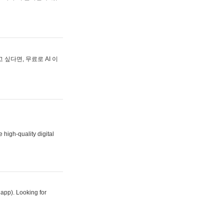
싶다면, 무료로 AI 이
 high-quality digital
 app). Looking for