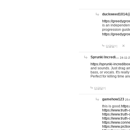
duckweed1014
https://greedygro
is an independent
progression guid
https://greedygr
답글달기
Sprunki Incredi…
24-11-
https://sprunki-incredibo
and sounds. Just drag an
bass, or vocals. It's rea
Perfect for killing time an
답글달기
gamehow123
25-
this is good.
https
https://www.truth-
https://www.truth-
https://www.truth
https://www.connec
https://www.pictio