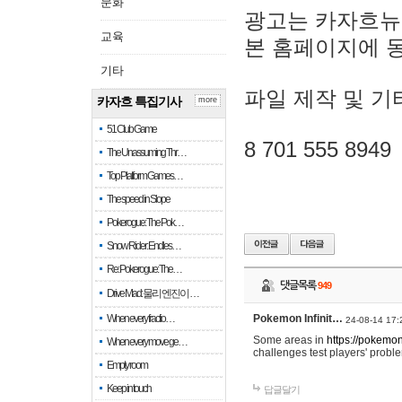
문화
광고는 카자흐뉴
교육
본 홈페이지에 
기타
파일 제작 및 기
카자흐 특집기사
more
51 Club Game
8 701 555 8949
The Unassuming Thr…
Top Platform Games…
The speed in Slope
Pokerogue: The Pok…
Snow Rider: Endles…
Re: Pokerogue: The…
댓글목록
949
Drive Mad: 물리 엔진이 …
When every fractio…
Pokemon Infinit…
24-08-14 17:
Some areas in
https://pokemoni
When every move ge…
challenges test players' proble
Empty room
Keep in touch
답글달기