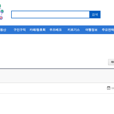
부동산
구인구직
카페/동호회
우즈베크
키르기스
여행정보
주요연
18