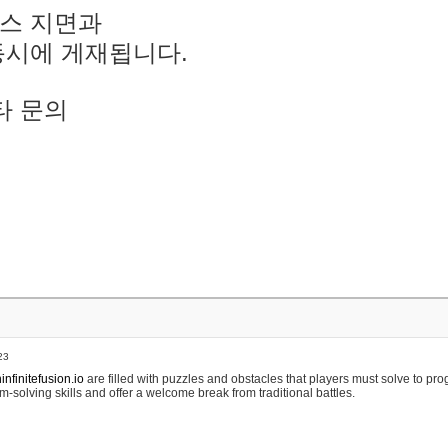
스 지면과
동시에 게재됩니다.
타 문의
23
nfinitefusion.io
are filled with puzzles and obstacles that players must solve to pr
m-solving skills and offer a welcome break from traditional battles.