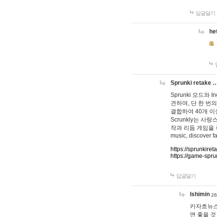
답글달기
he
Sprunki retake 
Sprunki 모드와
견하며, 단 한 번의
결합하여 40개 이
Scrunkly는 
작과 리듬 게임을 좋아하
music, discover fa
https://sprunkiret
https://game-spru
답글달기
lshimin
26
카자흐뉴스
면 좋을 것