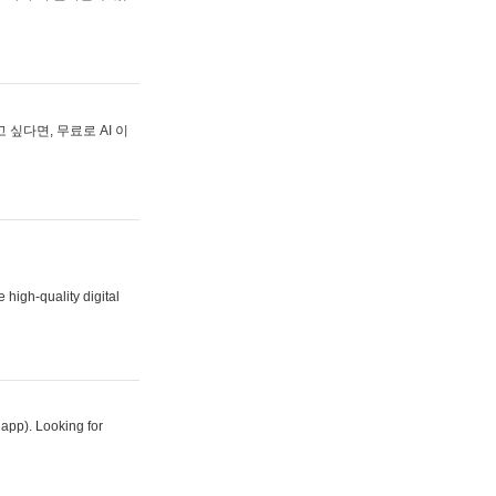
싶다면, 무료로 AI 이
 high-quality digital
 app). Looking for