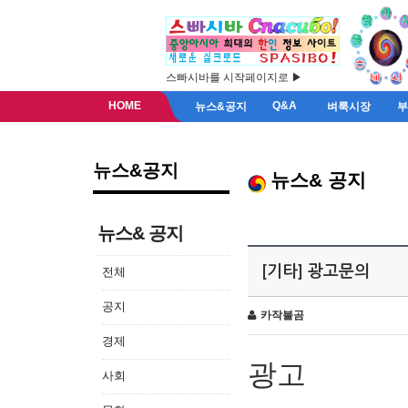
스빠시바를 시작페이지로 ▶
HOME
Q&A
뉴스&공지
벼룩시장
뉴스&공지
뉴스& 공지
뉴스& 공지
[기타] 광고문의
전체
공지
카작불곰
경제
광고
사회