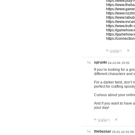
https://www.play-
https://www.theb
https://www.game
https://www.rizzli
https://www.labub
https://www.evcar
https://www.truth
https://gamehow.
https://gamehow.
https://connections
답글달기
sprunki
24-12-04 15:52
If you’re looking for a g
different characters and 
For a darker twist, don’t
perfect for crafting spoo
Curious about your onlin
And if you want to have a
your day!
답글달기
thebazaar
25-01-10 01:59