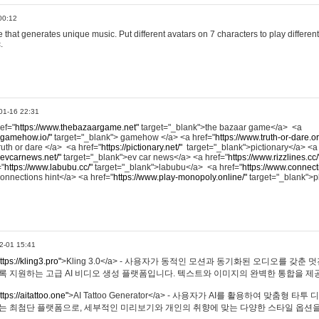
00:12
hat generates unique music. Put different avatars on 7 characters to play different
.
01-16 22:31
ref="
https://www.thebazaargame.net"
target="_blank">the bazaar game</a> <a
.gamehow.io/"
target="_blank"> gamehow </a> <a href="
https://www.truth-or-dare.o
ruth or dare </a> <a href="
https://pictionary.net/"
target="_blank">pictionary</a> <a
.evcarnews.net/"
target="_blank">ev car news</a> <a href="
https://www.rizzlines.cc/
="
https://www.labubu.cc/"
target="_blank">labubu</a> <a href="
https://www.connecti
onnections hint</a> <a href="
https://www.play-monopoly.online/"
target="_blank">
2-01 15:41
ttps://kling3.pro"
>Kling 3.0</a> - 사용자가 동적인 모션과 동기화된 오디오를 갖춘 
록 지원하는 고급 AI 비디오 생성 플랫폼입니다. 텍스트와 이미지의 완벽한 통합을 제공
ttps://aitattoo.one"
>AI Tattoo Generator</a> - 사용자가 AI를 활용하여 맞춤형 
있는 최첨단 플랫폼으로, 세부적인 미리보기와 개인의 취향에 맞는 다양한 스타일 옵션