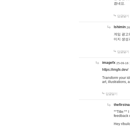
겠네요.
답글달기
lshimin
26
게임 광고와
미지 생성
답글달기
imagefx
25-09-16 
https://imgfx.dev/
Transform your id
art, illustrations
답글달기
thefirstn
**Title:**
feedback o
Hey r/buil