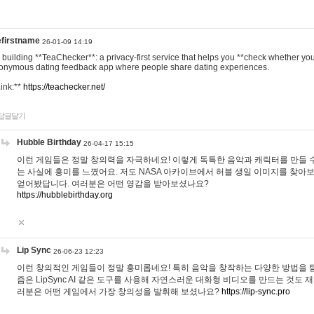
efirstname
26-01-09 14:19
m building **TeaChecker**: a privacy-first service that helps you **check whether y
onymous dating feedback app where people share dating experiences.
Link:**
https://teachecker.net/
답글달기
Hubble Birthday
26-04-17 15:15
이런 게임들은 정말 창의력을 자극하네요! 이렇게 독특한 음악과 캐릭터를 만들 
는 사실에 흥미를 느꼈어요. 저도 NASA 아카이브에서 허블 생일 이미지를 찾아
얻어봤답니다. 여러분은 어떤 영감을 받아보셨나요?
https://hubblebirthday.org
Lip Sync
26-06-23 12:23
이런 창의적인 게임들이 정말 흥미롭네요! 특히 음악을 창작하는 다양한 방법을 탐
즘은 LipSync AI 같은 도구를 사용해 자연스러운 대화형 비디오를 만드는 것도 
러분은 어떤 게임에서 가장 창의성을 발휘해 보셨나요?
https://lip-sync.pro