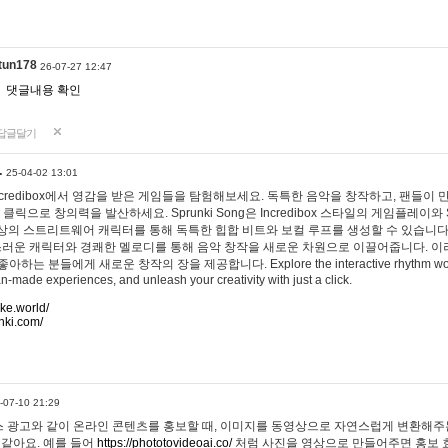
tun178
26-07-27 12:47
댓글내용 확인
답글달기
…
25-04-02 13:01
 Incredibox에서 영감을 받은 게임들을 탐험해보세요. 독특한 음악을 창작하고, 팬들이
 클릭으로 창의력을 발산하세요. Sprunki Song은 Incredibox 스타일의 게임플레이와 
상의 스트리트웨어 캐릭터를 통해 독특한 힙합 비트와 보컬 루프를 생성할 수 있습니다. 또한
사랑스러운 캐릭터와 경쾌한 멜로디를 통해 음악 창작을 새로운 차원으로 이끌어줍니다. 이
는 분들에게 새로운 창작의 장을 제공합니다. Explore the interactive rhythm world 
n-made experiences, and unleash your creativity with just a click.
ake.world/
nki.com/
-07-10 21:29
 광고와 같이 온라인 콘텐츠를 홍보할 때, 이미지를 동영상으로 자연스럽게 변환해주는
 같아요. 예를 들어
https://phototovideoai.co/
처럼 사진을 영상으로 만들어주면 홍보 효