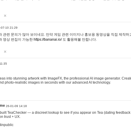
-07-10 21:29
 관련 문의가 많아 보이네요. 만약 게임 관련 이미지나 홍보용 동영상을 직접 제작하고 
과 영상 편집이 가능한
https://bananai.io/
도 활용해볼 만합니다.
11:35
eas into stunning artwork with ImageFX, the professional AI image generator. Create
, and photo-realistic images in seconds with our advanced AI technology.
ame
26-01-09 14:18
 I built TeaChecker — a discreet lookup to see if you appear on Tea (dating feedback
n trust + UX.
dinpublic