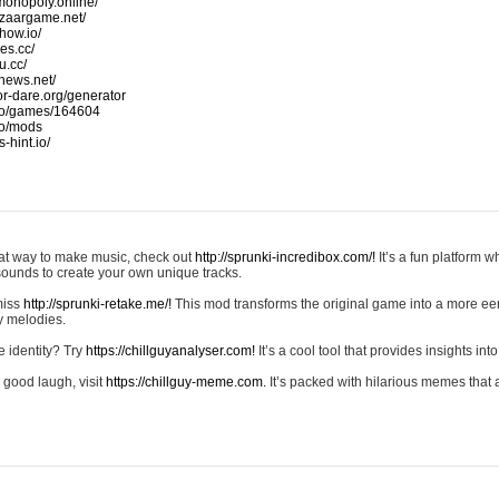
monopoly.online/
azaargame.net/
how.io/
nes.cc/
u.cc/
news.net/
-or-dare.org/generator
io/games/164604
io/mods
-hint.io/
reat way to make music, check out
http://sprunki-incredibox.com/!
It’s a fun platform 
sounds to create your own unique tracks.
 miss
http://sprunki-retake.me/!
This mod transforms the original game into a more ee
ky melodies.
e identity? Try
https://chillguyanalyser.com!
It’s a cool tool that provides insights into 
 good laugh, visit
https://chillguy-meme.com.
It’s packed with hilarious memes that 