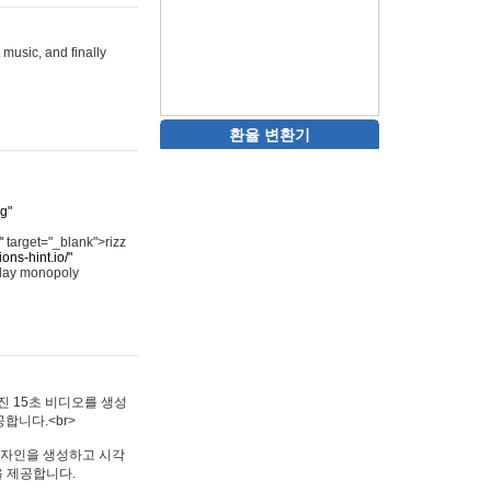
 music, and finally
환율 변환기
rg"
"
target="_blank">rizz
ons-hint.io/"
play monopoly
멋진 15초 비디오를 생성
합니다.<br>
타투 디자인을 생성하고 시각
을 제공합니다.