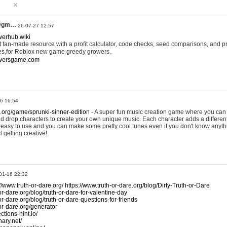
@gm…
26-07-27 12:57
werhub.wiki
 fan-made resource with a profit calculator, code checks, seed comparisons, and pr
es,for Roblox new game greedy growers。
owersgame.com
26 16:54
x.org/game/sprunki-sinner-edition
- A super fun music creation game where you can 
d drop characters to create your own unique music. Each character adds a differen
lly easy to use and you can make some pretty cool tunes even if you don't know anyt
d getting creative!
01-16 22:32
://www.truth-or-dare.org/
https://www.truth-or-dare.org/blog/Dirty-Truth-or-Dare
or-dare.org/blog/truth-or-dare-for-valentine-day
or-dare.org/blog/truth-or-dare-questions-for-friends
-or-dare.org/generator
tions-hint.io/
nary.net/