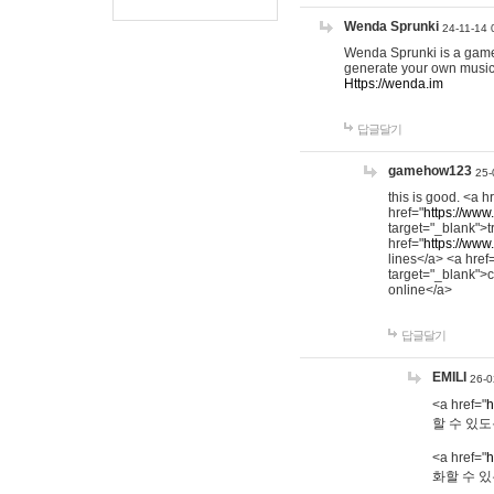
Wenda Sprunki
24-11-14 
Wenda Sprunki is a game t
generate your own music
Https://wenda.im
답글달기
gamehow123
25-
this is good. <a h
href="
https://www
target="_blank">t
href="
https://www
lines</a> <a href
target="_blank">c
online</a>
답글달기
EMILI
26-0
<a href="
h
할 수 있도
<a href="
h
화할 수 