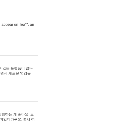
ou appear on Tea**, an
수 있는 플랫폼이 많다
보면서 새로운 영감을
험하는 게 좋아요. 요
재미있더라구요. 혹시 여