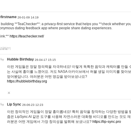
efirstname
26-01-09 14:19
m building **TeaChecker**: a privacy-first service that helps you **check whether y
onymous dating feedback app where people share dating experiences.
Link:**
https://teachecker.net/
답글달기
Hubble Birthday
26-04-17 15:15
이런 게임들은 정말 창의력을 자극하네요! 이렇게 독특한 음악과 캐릭터를 만들 
는 사실에 흥미를 느꼈어요. 저도 NASA 아카이브에서 허블 생일 이미지를 찾아
얻어봤답니다. 여러분은 어떤 영감을 받아보셨나요?
https://hubblebirthday.org
Lip Sync
26-06-23 12:23
이런 창의적인 게임들이 정말 흥미롭네요! 특히 음악을 창작하는 다양한 방법을 탐
즘은 LipSync AI 같은 도구를 사용해 자연스러운 대화형 비디오를 만드는 것도 
러분은 어떤 게임에서 가장 창의성을 발휘해 보셨나요?
https://lip-sync.pro