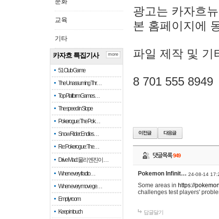
문화
광고는 카자흐뉴
교육
본 홈페이지에 
기타
파일 제작 및 기
카자흐 특집기사
more
51 Club Game
8 701 555 8949
The Unassuming Thr…
Top Platform Games…
The speed in Slope
Pokerogue: The Pok…
Snow Rider: Endles…
Re: Pokerogue: The…
댓글목록
949
Drive Mad: 물리 엔진이 …
When every fractio…
Pokemon Infinit…
24-08-14 17:
Some areas in
https://pokemoni
When every move ge…
challenges test players' proble
Empty room
Keep in touch
답글달기