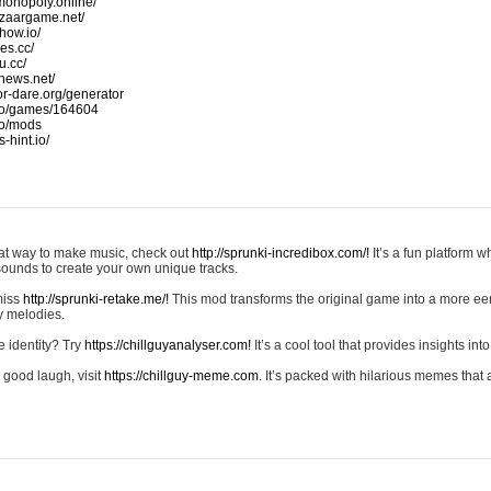
monopoly.online/
azaargame.net/
how.io/
nes.cc/
u.cc/
news.net/
-or-dare.org/generator
io/games/164604
io/mods
-hint.io/
reat way to make music, check out
http://sprunki-incredibox.com/!
It’s a fun platform 
sounds to create your own unique tracks.
 miss
http://sprunki-retake.me/!
This mod transforms the original game into a more ee
ky melodies.
e identity? Try
https://chillguyanalyser.com!
It’s a cool tool that provides insights into 
 good laugh, visit
https://chillguy-meme.com.
It’s packed with hilarious memes that 