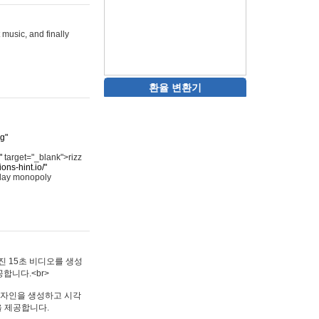
 music, and finally
환율 변환기
rg"
"
target="_blank">rizz
ons-hint.io/"
play monopoly
멋진 15초 비디오를 생성
합니다.<br>
타투 디자인을 생성하고 시각
을 제공합니다.