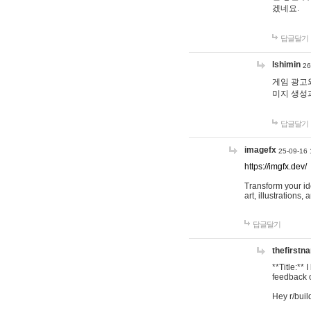
겠네요.
답글달기
lshimin
26
게임 광고와
미지 생성
답글달기
imagefx
25-09-16 
https://imgfx.dev/
Transform your id
art, illustrations
답글달기
thefirstn
**Title:**
feedback o
Hey r/buil