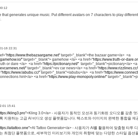
00:12
hat generates unique music. Put different avatars on 7 characters to play different
.
01-16 22:31
ref="
https://www.thebazaargame.net"
target="_blank">the bazaar game</a> <a
.gamehow.io/"
target="_blank"> gamehow </a> <a href="
https://www.truth-or-dare.o
ruth or dare </a> <a href="
https://pictionary.net/"
target="_blank">pictionary</a> <a
.evcarnews.net/"
target="_blank">ev car news</a> <a href="
https://www.rizzlines.cc/
="
https://www.labubu.cc/"
target="_blank">labubu</a> <a href="
https://www.connecti
onnections hint</a> <a href="
https://www.play-monopoly.online/"
target="_blank">
2-01 15:41
ttps://kling3.pro"
>Kling 3.0</a> - 사용자가 동적인 모션과 동기화된 오디오를 갖춘 
록 지원하는 고급 AI 비디오 생성 플랫폼입니다. 텍스트와 이미지의 완벽한 통합을 제공
ttps://aitattoo.one"
>AI Tattoo Generator</a> - 사용자가 AI를 활용하여 맞춤형 
있는 최첨단 플랫폼으로, 세부적인 미리보기와 개인의 취향에 맞는 다양한 스타일 옵션