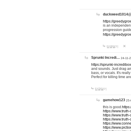
duckweed1014
https://greedygro
is an independent
progression guid
https://greedygr
답글달기
Sprunki Incredi…
24-11-
https://sprunki-incredibo
and sounds. Just drag an
bass, or vocals. It's rea
Perfect for killing time an
답글달기
gamehow123
25-
this is good.
https
https://www.truth-
https://www.truth-
https://www.truth
https://www.connec
https://www.pictio