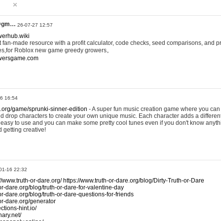
@gm…
26-07-27 12:57
werhub.wiki
 fan-made resource with a profit calculator, code checks, seed comparisons, and pr
es,for Roblox new game greedy growers。
owersgame.com
26 16:54
x.org/game/sprunki-sinner-edition
- A super fun music creation game where you can 
d drop characters to create your own unique music. Each character adds a differen
lly easy to use and you can make some pretty cool tunes even if you don't know anyt
d getting creative!
01-16 22:32
://www.truth-or-dare.org/
https://www.truth-or-dare.org/blog/Dirty-Truth-or-Dare
or-dare.org/blog/truth-or-dare-for-valentine-day
or-dare.org/blog/truth-or-dare-questions-for-friends
-or-dare.org/generator
tions-hint.io/
nary.net/