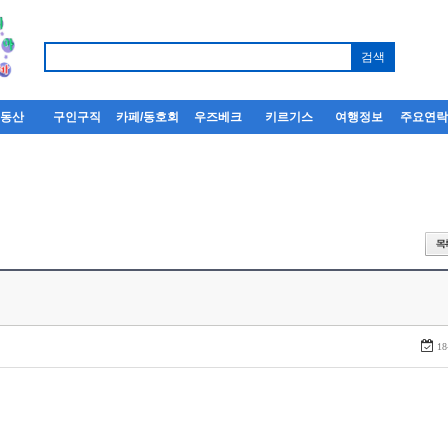
부동산
구인구직
카페/동호회
우즈베크
키르기스
여행정보
주요연
18