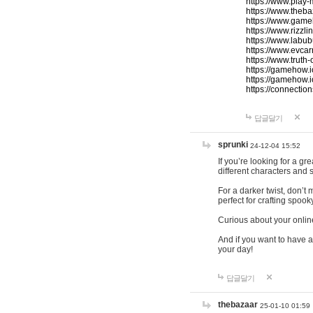
https://www.play-
https://www.theb
https://www.game
https://www.rizzli
https://www.labub
https://www.evcar
https://www.truth
https://gamehow.
https://gamehow.
https://connections
답글달기
sprunki
24-12-04 15:52
If you’re looking for a g
different characters and 
For a darker twist, don’t
perfect for crafting spoo
Curious about your onlin
And if you want to have a
your day!
답글달기
thebazaar
25-01-10 01:59