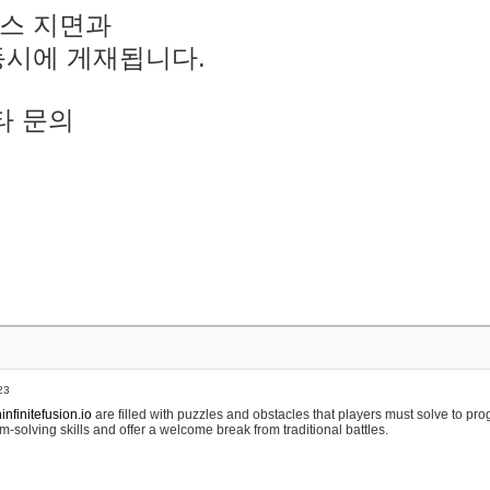
스 지면과
동시에 게재됩니다.
타 문의
23
nfinitefusion.io
are filled with puzzles and obstacles that players must solve to pr
m-solving skills and offer a welcome break from traditional battles.