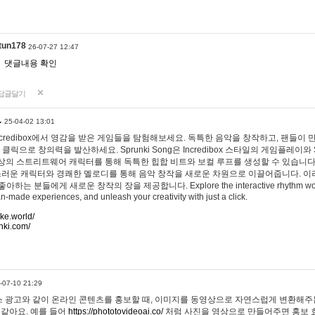
tun178
26-07-27 12:47
댓글내용 확인
답글달기
…
25-04-02 13:01
 Incredibox에서 영감을 받은 게임들을 탐험해보세요. 독특한 음악을 창작하고, 팬들이
 클릭으로 창의력을 발산하세요. Sprunki Song은 Incredibox 스타일의 게임플레이와 
상의 스트리트웨어 캐릭터를 통해 독특한 힙합 비트와 보컬 루프를 생성할 수 있습니다. 또한
사랑스러운 캐릭터와 경쾌한 멜로디를 통해 음악 창작을 새로운 차원으로 이끌어줍니다. 이
는 분들에게 새로운 창작의 장을 제공합니다. Explore the interactive rhythm world 
n-made experiences, and unleash your creativity with just a click.
ake.world/
nki.com/
-07-10 21:29
 광고와 같이 온라인 콘텐츠를 홍보할 때, 이미지를 동영상으로 자연스럽게 변환해주는
 같아요. 예를 들어
https://phototovideoai.co/
처럼 사진을 영상으로 만들어주면 홍보 효