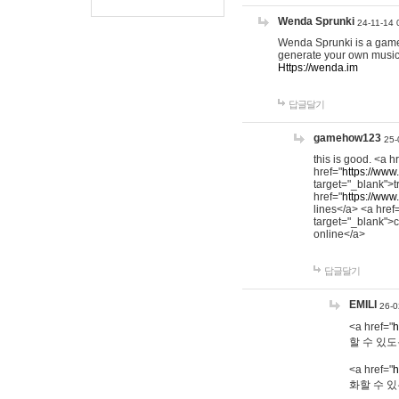
Wenda Sprunki
24-11-14 
Wenda Sprunki is a game t
generate your own music
Https://wenda.im
답글달기
gamehow123
25-
this is good. <a h
href="
https://www
target="_blank">t
href="
https://www
lines</a> <a href
target="_blank">c
online</a>
답글달기
EMILI
26-0
<a href="
h
할 수 있도
<a href="
h
화할 수 