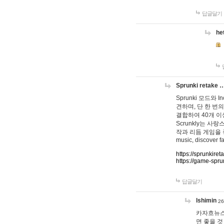
답글달기
he
Sprunki retake 
Sprunki 모드와
견하며, 단 한 번의
결합하여 40개 이
Scrunkly는 
작과 리듬 게임을 좋아하
music, discover fa
https://sprunkiret
https://game-spru
답글달기
lshimin
26
카자흐뉴스
면 좋을 것