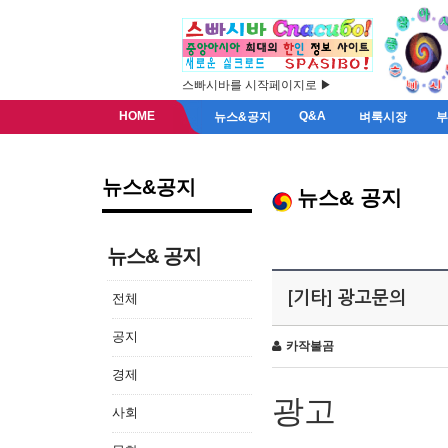
스빠시바를 시작페이지로 ▶
HOME
Q&A
뉴스&공지
벼룩시장
뉴스&공지
뉴스& 공지
뉴스& 공지
[기타] 광고문의
전체
공지
카작불곰
경제
광고
사회