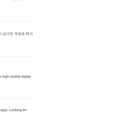
싶다면, 무료로 AI 이
 high-quality digital
 app). Looking for