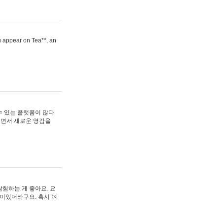
ou appear on Tea**, an
수 있는 플랫폼이 많다
보면서 새로운 영감을
험하는 게 좋아요. 요
재미있더라구요. 혹시 여