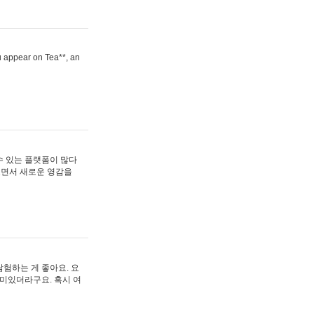
ou appear on Tea**, an
수 있는 플랫폼이 많다
보면서 새로운 영감을
험하는 게 좋아요. 요
재미있더라구요. 혹시 여