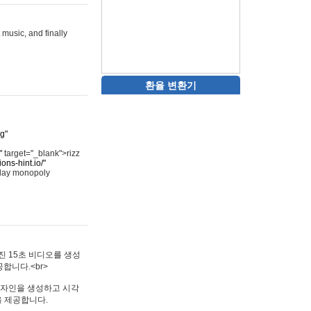
 music, and finally
환율 변환기
rg"
"
target="_blank">rizz
ons-hint.io/"
play monopoly
멋진 15초 비디오를 생성
합니다.<br>
타투 디자인을 생성하고 시각
을 제공합니다.