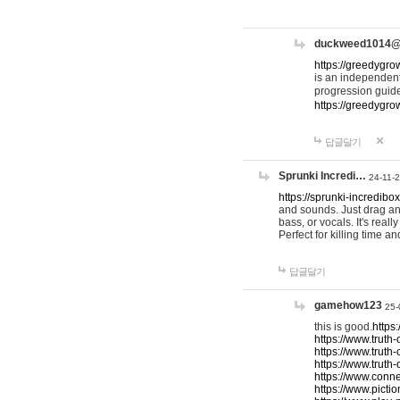
duckweed1014
https://greedygro
is an independent
progression guid
https://greedygr
답글달기
Sprunki Incredi…
24-11-
https://sprunki-incredibo
and sounds. Just drag an
bass, or vocals. It's rea
Perfect for killing time an
답글달기
gamehow123
25-
this is good.
https
https://www.truth-
https://www.truth-
https://www.truth
https://www.connec
https://www.pictio