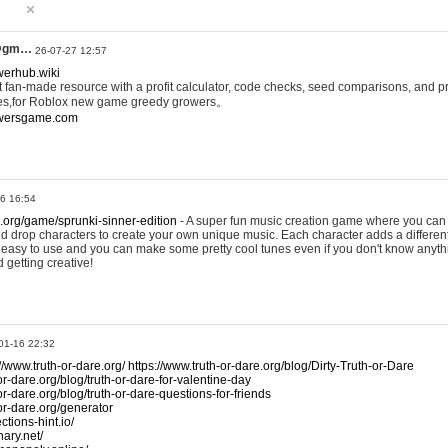
@gm…
26-07-27 12:57
werhub.wiki
 fan-made resource with a profit calculator, code checks, seed comparisons, and pr
es,for Roblox new game greedy growers。
owersgame.com
26 16:54
x.org/game/sprunki-sinner-edition
- A super fun music creation game where you can 
d drop characters to create your own unique music. Each character adds a differen
lly easy to use and you can make some pretty cool tunes even if you don't know anyt
d getting creative!
01-16 22:32
://www.truth-or-dare.org/
https://www.truth-or-dare.org/blog/Dirty-Truth-or-Dare
or-dare.org/blog/truth-or-dare-for-valentine-day
or-dare.org/blog/truth-or-dare-questions-for-friends
-or-dare.org/generator
tions-hint.io/
nary.net/