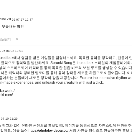
tun178
26-07-27 12:47
댓글내용 확인
답글달기
…
25-04-02 13:01
 Incredibox에서 영감을 받은 게임들을 탐험해보세요. 독특한 음악을 창작하고, 팬들이
 클릭으로 창의력을 발산하세요. Sprunki Song은 Incredibox 스타일의 게임플레이와 
상의 스트리트웨어 캐릭터를 통해 독특한 힙합 비트와 보컬 루프를 생성할 수 있습니다. 또한
사랑스러운 캐릭터와 경쾌한 멜로디를 통해 음악 창작을 새로운 차원으로 이끌어줍니다. 이
는 분들에게 새로운 창작의 장을 제공합니다. Explore the interactive rhythm world 
n-made experiences, and unleash your creativity with just a click.
ake.world/
nki.com/
-07-10 21:29
 광고와 같이 온라인 콘텐츠를 홍보할 때, 이미지를 동영상으로 자연스럽게 변환해주는
 같아요. 예를 들어
https://phototovideoai.co/
처럼 사진을 영상으로 만들어주면 홍보 효