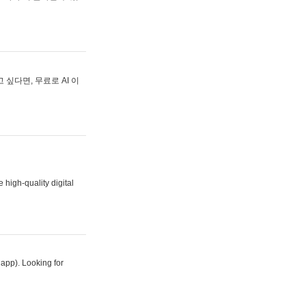
싶다면, 무료로 AI 이
 high-quality digital
 app). Looking for