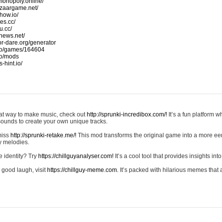
monopoly.online/
azaargame.net/
how.io/
nes.cc/
u.cc/
news.net/
-or-dare.org/generator
io/games/164604
io/mods
-hint.io/
reat way to make music, check out
http://sprunki-incredibox.com/!
It’s a fun platform 
sounds to create your own unique tracks.
 miss
http://sprunki-retake.me/!
This mod transforms the original game into a more ee
ky melodies.
e identity? Try
https://chillguyanalyser.com!
It’s a cool tool that provides insights into 
 good laugh, visit
https://chillguy-meme.com.
It’s packed with hilarious memes that 