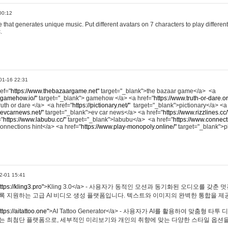
00:12
hat generates unique music. Put different avatars on 7 characters to play different
.
01-16 22:31
ref="
https://www.thebazaargame.net"
target="_blank">the bazaar game</a> <a
.gamehow.io/"
target="_blank"> gamehow </a> <a href="
https://www.truth-or-dare.o
ruth or dare </a> <a href="
https://pictionary.net/"
target="_blank">pictionary</a> <a
.evcarnews.net/"
target="_blank">ev car news</a> <a href="
https://www.rizzlines.cc/
="
https://www.labubu.cc/"
target="_blank">labubu</a> <a href="
https://www.connecti
onnections hint</a> <a href="
https://www.play-monopoly.online/"
target="_blank">
2-01 15:41
ttps://kling3.pro"
>Kling 3.0</a> - 사용자가 동적인 모션과 동기화된 오디오를 갖춘 
록 지원하는 고급 AI 비디오 생성 플랫폼입니다. 텍스트와 이미지의 완벽한 통합을 제공
ttps://aitattoo.one"
>AI Tattoo Generator</a> - 사용자가 AI를 활용하여 맞춤형 
있는 최첨단 플랫폼으로, 세부적인 미리보기와 개인의 취향에 맞는 다양한 스타일 옵션