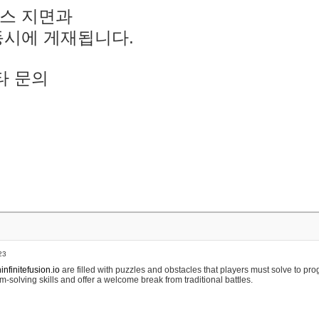
스 지면과
동시에 게재됩니다.
타 문의
23
nfinitefusion.io
are filled with puzzles and obstacles that players must solve to pr
m-solving skills and offer a welcome break from traditional battles.