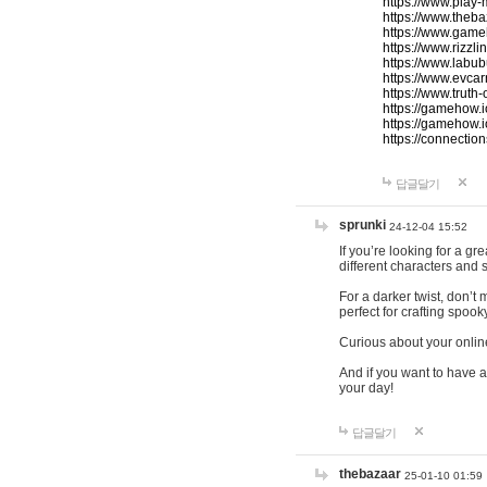
https://www.play-
https://www.theb
https://www.game
https://www.rizzli
https://www.labub
https://www.evcar
https://www.truth
https://gamehow.
https://gamehow.
https://connections
답글달기
sprunki
24-12-04 15:52
If you’re looking for a g
different characters and 
For a darker twist, don’t
perfect for crafting spoo
Curious about your onlin
And if you want to have a
your day!
답글달기
thebazaar
25-01-10 01:59