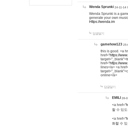
Wenda Sprunki
24-11-14 
Wenda Sprunki is a game t
generate your own music
Https://wenda.im
답글달기
gamehow123
25-
this is good. <a h
href="
https://www
target="_blank">t
href="
https://www
lines</a> <a href
target="_blank">c
online</a>
답글달기
EMILI
26-0
<a href="
h
할 수 있도
<a href="
h
화할 수 