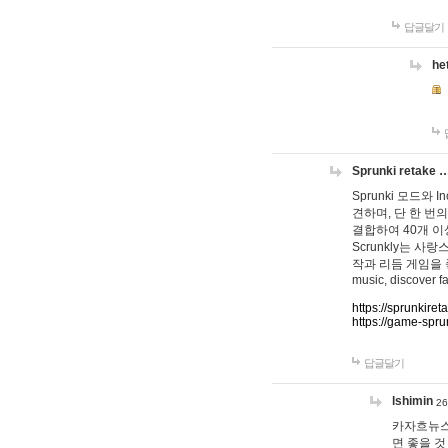
답글달기
he
Sprunki retake 
Sprunki 모드와
견하며, 단 한 번의
결합하여 40개 이
Scrunkly는 
작과 리듬 게임을 좋아하
music, discover fa
https://sprunkiret
https://game-spru
답글달기
lshimin
26
카자흐뉴스
면 좋을 것