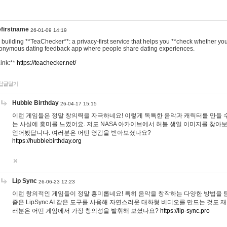
efirstname
26-01-09 14:19
m building **TeaChecker**: a privacy-first service that helps you **check whether y
onymous dating feedback app where people share dating experiences.
Link:**
https://teachecker.net/
답글달기
Hubble Birthday
26-04-17 15:15
이런 게임들은 정말 창의력을 자극하네요! 이렇게 독특한 음악과 캐릭터를 만들 
는 사실에 흥미를 느꼈어요. 저도 NASA 아카이브에서 허블 생일 이미지를 찾아
얻어봤답니다. 여러분은 어떤 영감을 받아보셨나요?
https://hubblebirthday.org
Lip Sync
26-06-23 12:23
이런 창의적인 게임들이 정말 흥미롭네요! 특히 음악을 창작하는 다양한 방법을 탐
즘은 LipSync AI 같은 도구를 사용해 자연스러운 대화형 비디오를 만드는 것도 
러분은 어떤 게임에서 가장 창의성을 발휘해 보셨나요?
https://lip-sync.pro