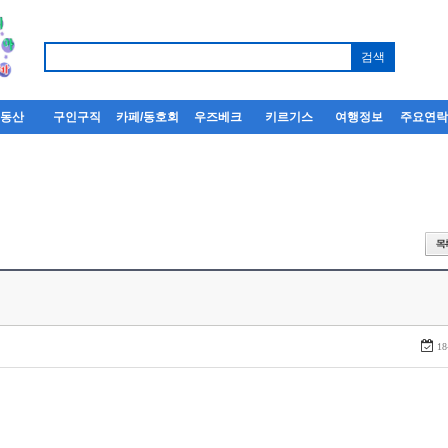
부동산
구인구직
카페/동호회
우즈베크
키르기스
여행정보
주요연
18