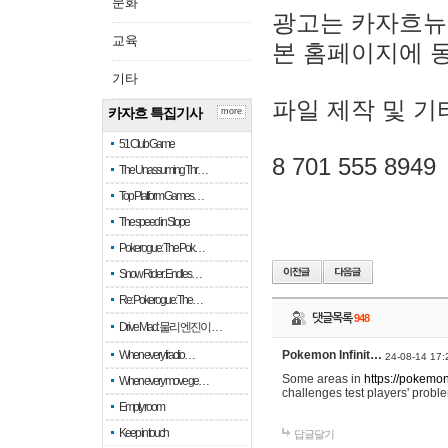
문화
광고는 카자흐뉴
교육
본 홈페이지에 
기타
파일 제작 및 기
카자흐 특집기사
more
51 Club Game
8 701 555 8949
The Unassuming Thr…
Top Platform Games…
The speed in Slope
Pokerogue: The Pok…
Snow Rider: Endles…
Re: Pokerogue: The…
댓글목록
948
Drive Mad: 물리 엔진이 …
When every fractio…
Pokemon Infinit…
24-08-14 17:
Some areas in
https://pokemoni
When every move ge…
challenges test players' proble
Empty room
Keep in touch
답글달기