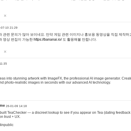
-07-10 21:29
 관련 문의가 많아 보이네요. 만약 게임 관련 이미지나 홍보용 동영상을 직접 제작하고 
과 영상 편집이 가능한
https://bananai.io/
도 활용해볼 만합니다.
11:35
eas into stunning artwork with ImageFX, the professional AI image generator. Create
, and photo-realistic images in seconds with our advanced AI technology.
ame
26-01-09 14:18
 I built TeaChecker — a discreet lookup to see if you appear on Tea (dating feedback
n trust + UX.
dinpublic