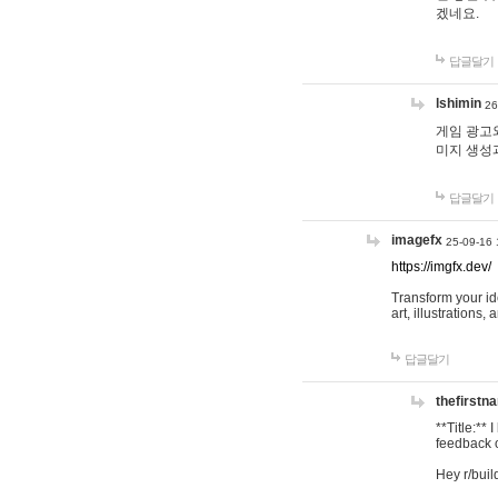
겠네요.
답글달기
lshimin
26
게임 광고와
미지 생성
답글달기
imagefx
25-09-16 
https://imgfx.dev/
Transform your id
art, illustrations
답글달기
thefirstn
**Title:**
feedback o
Hey r/buil