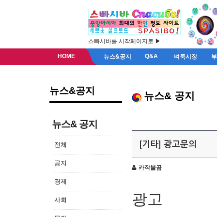
스빠시바를 시작페이지로 ▶
HOME
Q&A
뉴스&공지
벼룩시장
뉴스&공지
뉴스& 공지
뉴스& 공지
[기타] 광고문의
전체
공지
카작불곰
경제
광고
사회