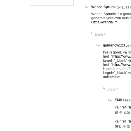
Wenda Sprunki
24-11-14 
Wenda Sprunki is a game t
generate your own music
Https://wenda.im
답글달기
gamehow123
25-
this is good. <a h
href="
https://www
target="_blank">t
href="
https://www
lines</a> <a href
target="_blank">c
online</a>
답글달기
EMILI
26-0
<a href="
h
할 수 있도
<a href="
h
화할 수 