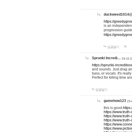
duckweed1014
https://greedygro
is an independent
progression guid
https://greedygr
답글달기
Sprunki Incredi…
24-11-
https://sprunki-incredibo
and sounds. Just drag an
bass, or vocals. It's rea
Perfect for killing time an
답글달기
gamehow123
25-
this is good.
https
https://www.truth-
https://www.truth-
https://www.truth
https://www.connec
https://www.pictio