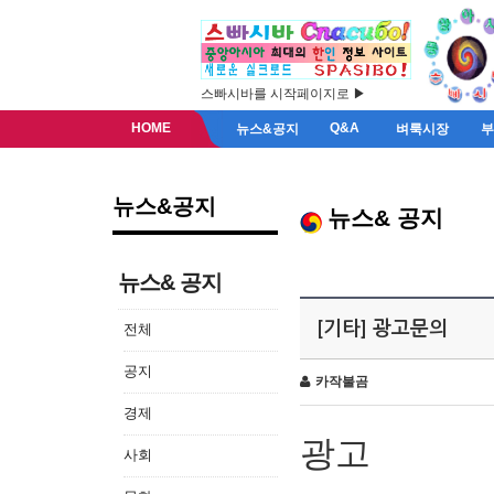
스빠시바를 시작페이지로 ▶
HOME
Q&A
뉴스&공지
벼룩시장
뉴스&공지
뉴스& 공지
뉴스& 공지
[기타] 광고문의
전체
공지
카작불곰
경제
광고
사회