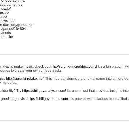
monopoly.online/
azaargame.net/
how.io/
nes.cc/
u.cc/
news.net/
-or-dare.org/generator
io/games/164604
io/mods
-hint.io/
reat way to make music, check out
http://sprunki-incredibox.com/!
It’s a fun platform 
sounds to create your own unique tracks.
 miss
http://sprunki-retake.me/!
This mod transforms the original game into a more ee
ky melodies.
e identity? Try
https://chillguyanalyser.com!
It’s a cool tool that provides insights into 
 good laugh, visit
https://chillguy-meme.com.
It’s packed with hilarious memes that 