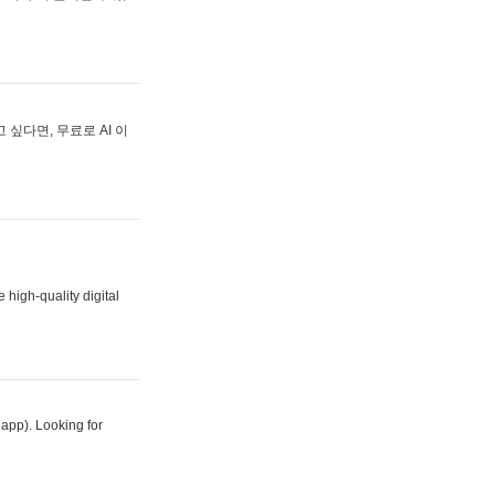
싶다면, 무료로 AI 이
 high-quality digital
 app). Looking for