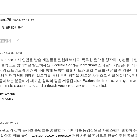
tun178
26-07-27 12:47
댓글내용 확인
답글달기
…
25-04-02 13:01
 Incredibox에서 영감을 받은 게임들을 탐험해보세요. 독특한 음악을 창작하고, 팬들이
 클릭으로 창의력을 발산하세요. Sprunki Song은 Incredibox 스타일의 게임플레이와 
상의 스트리트웨어 캐릭터를 통해 독특한 힙합 비트와 보컬 루프를 생성할 수 있습니다. 또한
사랑스러운 캐릭터와 경쾌한 멜로디를 통해 음악 창작을 새로운 차원으로 이끌어줍니다. 이
는 분들에게 새로운 창작의 장을 제공합니다. Explore the interactive rhythm world 
n-made experiences, and unleash your creativity with just a click.
ake.world/
nki.com/
-07-10 21:29
 광고와 같이 온라인 콘텐츠를 홍보할 때, 이미지를 동영상으로 자연스럽게 변환해주는
 같아요. 예를 들어
https://phototovideoai.co/
처럼 사진을 영상으로 만들어주면 홍보 효