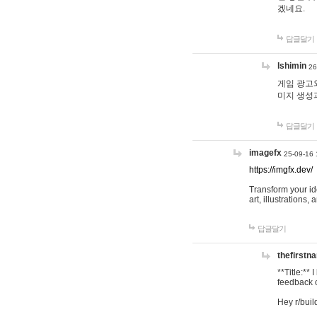
겠네요.
답글달기
lshimin
26
게임 광고와
미지 생성
답글달기
imagefx
25-09-16 
https://imgfx.dev/
Transform your id
art, illustrations
답글달기
thefirstn
**Title:**
feedback o
Hey r/buil