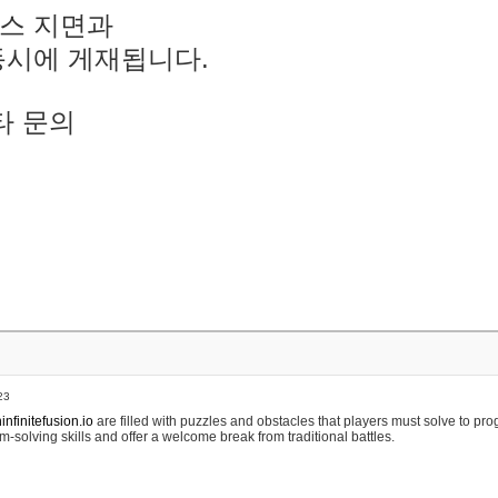
스 지면과
동시에 게재됩니다.
타 문의
23
nfinitefusion.io
are filled with puzzles and obstacles that players must solve to pr
m-solving skills and offer a welcome break from traditional battles.