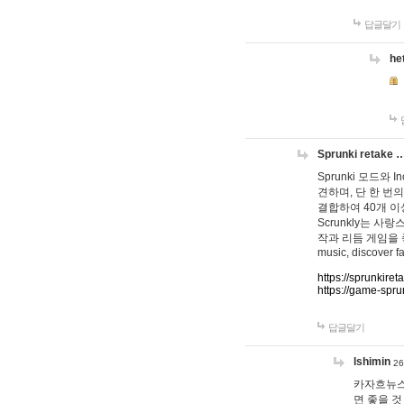
답글달기
he
Sprunki retake 
Sprunki 모드와
견하며, 단 한 번의
결합하여 40개 이
Scrunkly는 
작과 리듬 게임을 좋아하
music, discover fa
https://sprunkiret
https://game-spru
답글달기
lshimin
26
카자흐뉴스
면 좋을 것