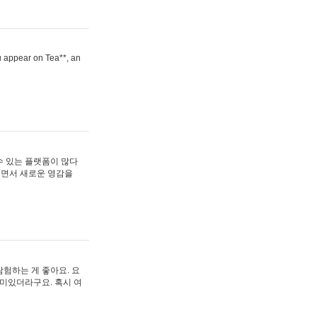
ou appear on Tea**, an
수 있는 플랫폼이 많다
보면서 새로운 영감을
험하는 게 좋아요. 요
재미있더라구요. 혹시 여