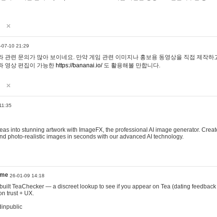
-07-10 21:29
 관련 문의가 많아 보이네요. 만약 게임 관련 이미지나 홍보용 동영상을 직접 제작하고 
과 영상 편집이 가능한
https://bananai.io/
도 활용해볼 만합니다.
11:35
eas into stunning artwork with ImageFX, the professional AI image generator. Create
, and photo-realistic images in seconds with our advanced AI technology.
ame
26-01-09 14:18
 I built TeaChecker — a discreet lookup to see if you appear on Tea (dating feedback
n trust + UX.
dinpublic