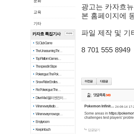
문화
광고는 카자흐뉴
교육
본 홈페이지에 
기타
파일 제작 및 기
카자흐 특집기사
more
51 Club Game
8 701 555 8949
The Unassuming Thr…
Top Platform Games…
The speed in Slope
Pokerogue: The Pok…
Snow Rider: Endles…
Re: Pokerogue: The…
댓글목록
949
Drive Mad: 물리 엔진이 …
When every fractio…
Pokemon Infinit…
24-08-14 17:
Some areas in
https://pokemoni
When every move ge…
challenges test players' proble
Empty room
Keep in touch
답글달기