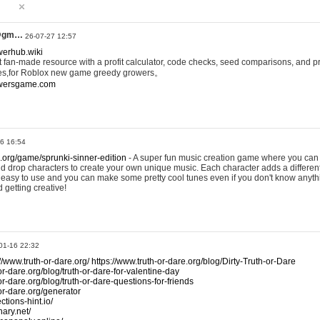
@gm…
26-07-27 12:57
werhub.wiki
 fan-made resource with a profit calculator, code checks, seed comparisons, and pr
es,for Roblox new game greedy growers。
owersgame.com
26 16:54
x.org/game/sprunki-sinner-edition
- A super fun music creation game where you can 
d drop characters to create your own unique music. Each character adds a differen
lly easy to use and you can make some pretty cool tunes even if you don't know anyt
d getting creative!
01-16 22:32
://www.truth-or-dare.org/
https://www.truth-or-dare.org/blog/Dirty-Truth-or-Dare
or-dare.org/blog/truth-or-dare-for-valentine-day
or-dare.org/blog/truth-or-dare-questions-for-friends
-or-dare.org/generator
tions-hint.io/
nary.net/