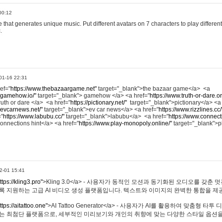
00:12
hat generates unique music. Put different avatars on 7 characters to play different
.
01-16 22:31
ref="
https://www.thebazaargame.net"
target="_blank">the bazaar game</a> <a
.gamehow.io/"
target="_blank"> gamehow </a> <a href="
https://www.truth-or-dare.o
ruth or dare </a> <a href="
https://pictionary.net/"
target="_blank">pictionary</a> <a
.evcarnews.net/"
target="_blank">ev car news</a> <a href="
https://www.rizzlines.cc/
="
https://www.labubu.cc/"
target="_blank">labubu</a> <a href="
https://www.connecti
onnections hint</a> <a href="
https://www.play-monopoly.online/"
target="_blank">
2-01 15:41
ttps://kling3.pro"
>Kling 3.0</a> - 사용자가 동적인 모션과 동기화된 오디오를 갖춘 
록 지원하는 고급 AI 비디오 생성 플랫폼입니다. 텍스트와 이미지의 완벽한 통합을 제공
ttps://aitattoo.one"
>AI Tattoo Generator</a> - 사용자가 AI를 활용하여 맞춤형 
있는 최첨단 플랫폼으로, 세부적인 미리보기와 개인의 취향에 맞는 다양한 스타일 옵션