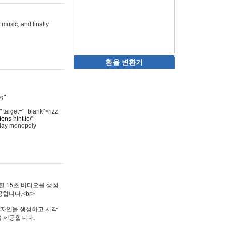
 music, and finally
환율 변환기
rg"
"
target="_blank">rizz
ons-hint.io/"
play monopoly
멋진 15초 비디오를 생성
합니다.<br>
타투 디자인을 생성하고 시각
을 제공합니다.