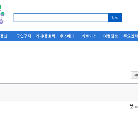
부동산
구인구직
카페/동호회
우즈베크
키르기스
여행정보
주요연
18