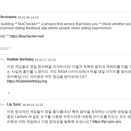
efirstname
26-01-09 14:19
m building **TeaChecker**: a privacy-first service that helps you **check whether y
onymous dating feedback app where people share dating experiences.
Link:**
https://teachecker.net/
답글달기
Hubble Birthday
26-04-17 15:15
이런 게임들은 정말 창의력을 자극하네요! 이렇게 독특한 음악과 캐릭터를 만들 
는 사실에 흥미를 느꼈어요. 저도 NASA 아카이브에서 허블 생일 이미지를 찾아
얻어봤답니다. 여러분은 어떤 영감을 받아보셨나요?
https://hubblebirthday.org
Lip Sync
26-06-23 12:23
이런 창의적인 게임들이 정말 흥미롭네요! 특히 음악을 창작하는 다양한 방법을 탐
즘은 LipSync AI 같은 도구를 사용해 자연스러운 대화형 비디오를 만드는 것도 
러분은 어떤 게임에서 가장 창의성을 발휘해 보셨나요?
https://lip-sync.pro