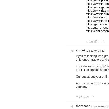
https://www.play-
https://www.theb
https://www.game
https://www.rizzli
https://www.labub
https://www.evcar
https://www.truth
https://gamehow.
https://gamehow.
https://connections
답글달기
sprunki
24-12-04 15:52
If you’re looking for a g
different characters and 
For a darker twist, don’t
perfect for crafting spoo
Curious about your onlin
And if you want to have a
your day!
답글달기
thebazaar
25-01-10 01:59