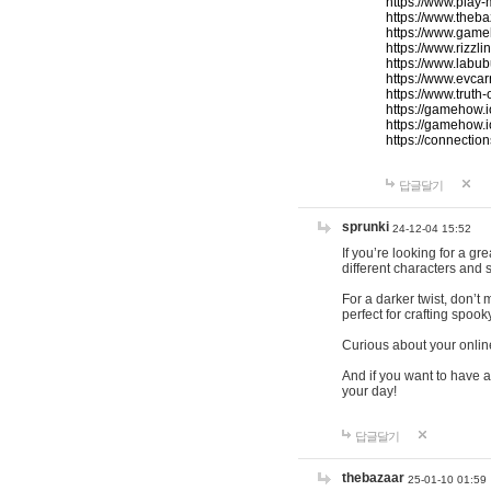
https://www.play-
https://www.theb
https://www.game
https://www.rizzli
https://www.labub
https://www.evcar
https://www.truth
https://gamehow.
https://gamehow.
https://connections
답글달기
sprunki
24-12-04 15:52
If you’re looking for a g
different characters and 
For a darker twist, don’t
perfect for crafting spoo
Curious about your onlin
And if you want to have a
your day!
답글달기
thebazaar
25-01-10 01:59