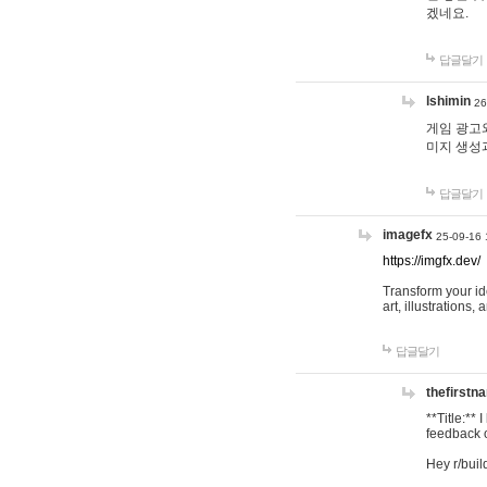
겠네요.
답글달기
lshimin
26
게임 광고와
미지 생성
답글달기
imagefx
25-09-16 
https://imgfx.dev/
Transform your id
art, illustrations
답글달기
thefirstn
**Title:**
feedback o
Hey r/buil