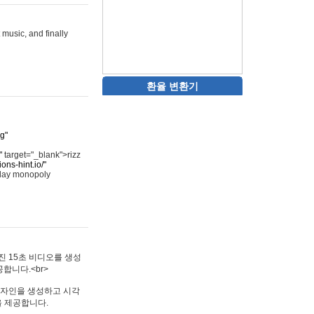
 music, and finally
환율 변환기
rg"
"
target="_blank">rizz
ons-hint.io/"
play monopoly
멋진 15초 비디오를 생성
합니다.<br>
타투 디자인을 생성하고 시각
을 제공합니다.