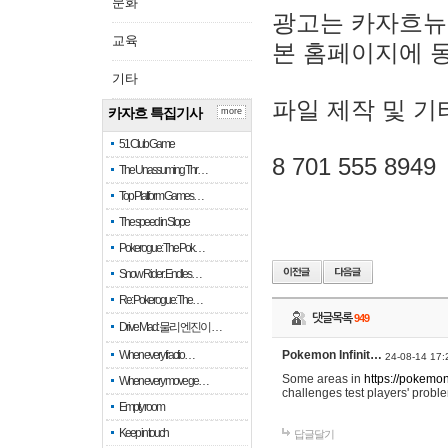
문화
광고는 카자흐뉴
교육
본 홈페이지에 
기타
파일 제작 및 기
카자흐 특집기사
more
51 Club Game
8 701 555 8949
The Unassuming Thr…
Top Platform Games…
The speed in Slope
Pokerogue: The Pok…
Snow Rider: Endles…
Re: Pokerogue: The…
댓글목록
949
Drive Mad: 물리 엔진이 …
When every fractio…
Pokemon Infinit…
24-08-14 17:
Some areas in
https://pokemoni
When every move ge…
challenges test players' proble
Empty room
Keep in touch
답글달기