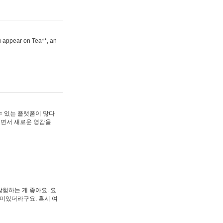
ou appear on Tea**, an
수 있는 플랫폼이 많다
보면서 새로운 영감을
험하는 게 좋아요. 요
재미있더라구요. 혹시 여