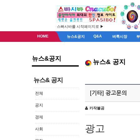
스빠시바를 시작페이지로 ▶
HOME
Q&A
뉴스&공지
벼룩시장
뉴스&공지
뉴스& 공지
뉴스& 공지
[기타] 광고문의
전체
공지
카작불곰
경제
광고
사회