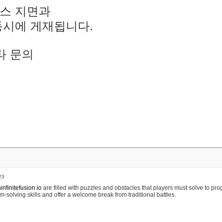
스 지면과
동시에 게재됩니다.
타 문의
23
nfinitefusion.io
are filled with puzzles and obstacles that players must solve to pr
m-solving skills and offer a welcome break from traditional battles.