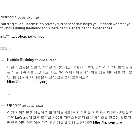
efirstname
26-01-09 14:19
m building **TeaChecker**: a privacy-first service that helps you **check whether y
onymous dating feedback app where people share dating experiences.
Link:**
https://teachecker.net/
답글달기
Hubble Birthday
26-04-17 15:15
이런 게임들은 정말 창의력을 자극하네요! 이렇게 독특한 음악과 캐릭터를 만들 
는 사실에 흥미를 느꼈어요. 저도 NASA 아카이브에서 허블 생일 이미지를 찾아
얻어봤답니다. 여러분은 어떤 영감을 받아보셨나요?
https://hubblebirthday.org
Lip Sync
26-06-23 12:23
이런 창의적인 게임들이 정말 흥미롭네요! 특히 음악을 창작하는 다양한 방법을 탐
즘은 LipSync AI 같은 도구를 사용해 자연스러운 대화형 비디오를 만드는 것도 
러분은 어떤 게임에서 가장 창의성을 발휘해 보셨나요?
https://lip-sync.pro