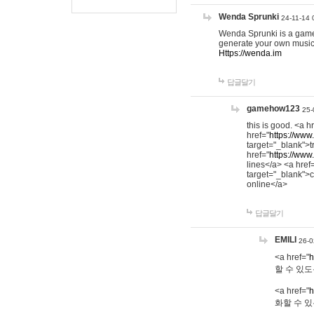
Wenda Sprunki
24-11-14 
Wenda Sprunki is a game t
generate your own music
Https://wenda.im
답글달기
gamehow123
25-
this is good. <a h
href="
https://www
target="_blank">t
href="
https://www
lines</a> <a href
target="_blank">c
online</a>
답글달기
EMILI
26-0
<a href="
h
할 수 있도
<a href="
h
화할 수 