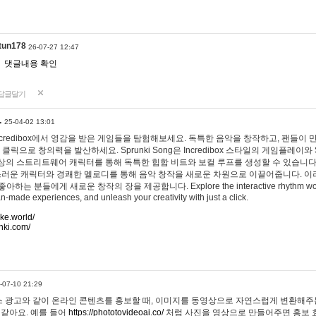
tun178
26-07-27 12:47
댓글내용 확인
답글달기
…
25-04-02 13:01
 Incredibox에서 영감을 받은 게임들을 탐험해보세요. 독특한 음악을 창작하고, 팬들이
 클릭으로 창의력을 발산하세요. Sprunki Song은 Incredibox 스타일의 게임플레이와 
상의 스트리트웨어 캐릭터를 통해 독특한 힙합 비트와 보컬 루프를 생성할 수 있습니다. 또한
사랑스러운 캐릭터와 경쾌한 멜로디를 통해 음악 창작을 새로운 차원으로 이끌어줍니다. 이
는 분들에게 새로운 창작의 장을 제공합니다. Explore the interactive rhythm world 
n-made experiences, and unleash your creativity with just a click.
ake.world/
nki.com/
-07-10 21:29
 광고와 같이 온라인 콘텐츠를 홍보할 때, 이미지를 동영상으로 자연스럽게 변환해주는
 같아요. 예를 들어
https://phototovideoai.co/
처럼 사진을 영상으로 만들어주면 홍보 효