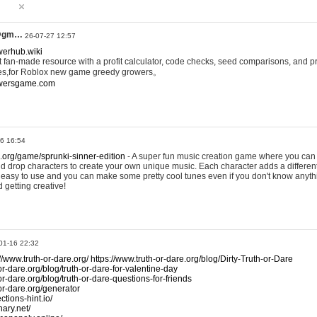
@gm…
26-07-27 12:57
werhub.wiki
 fan-made resource with a profit calculator, code checks, seed comparisons, and pr
es,for Roblox new game greedy growers。
owersgame.com
26 16:54
x.org/game/sprunki-sinner-edition
- A super fun music creation game where you can 
d drop characters to create your own unique music. Each character adds a differen
lly easy to use and you can make some pretty cool tunes even if you don't know anyt
d getting creative!
01-16 22:32
://www.truth-or-dare.org/
https://www.truth-or-dare.org/blog/Dirty-Truth-or-Dare
or-dare.org/blog/truth-or-dare-for-valentine-day
or-dare.org/blog/truth-or-dare-questions-for-friends
-or-dare.org/generator
tions-hint.io/
nary.net/