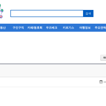
부동산
구인구직
카페/동호회
우즈베크
키르기스
여행정보
주요연
18