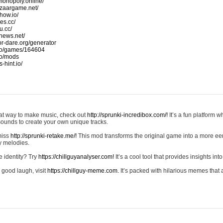
monopoly.online/
azaargame.net/
how.io/
nes.cc/
u.cc/
news.net/
-or-dare.org/generator
io/games/164604
io/mods
-hint.io/
reat way to make music, check out
http://sprunki-incredibox.com/!
It’s a fun platform 
sounds to create your own unique tracks.
 miss
http://sprunki-retake.me/!
This mod transforms the original game into a more ee
ky melodies.
e identity? Try
https://chillguyanalyser.com!
It’s a cool tool that provides insights into 
 good laugh, visit
https://chillguy-meme.com.
It’s packed with hilarious memes that 