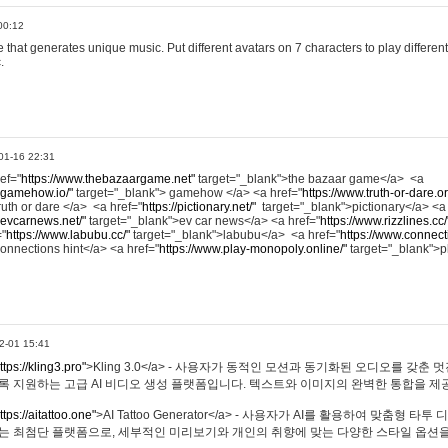
00:12
hat generates unique music. Put different avatars on 7 characters to play different
.
01-16 22:31
ref="
https://www.thebazaargame.net"
target="_blank">the bazaar game</a> <a
.gamehow.io/"
target="_blank"> gamehow </a> <a href="
https://www.truth-or-dare.o
ruth or dare </a> <a href="
https://pictionary.net/"
target="_blank">pictionary</a> <a
.evcarnews.net/"
target="_blank">ev car news</a> <a href="
https://www.rizzlines.cc/
="
https://www.labubu.cc/"
target="_blank">labubu</a> <a href="
https://www.connecti
onnections hint</a> <a href="
https://www.play-monopoly.online/"
target="_blank">
2-01 15:41
ttps://kling3.pro"
>Kling 3.0</a> - 사용자가 동적인 모션과 동기화된 오디오를 갖춘 
록 지원하는 고급 AI 비디오 생성 플랫폼입니다. 텍스트와 이미지의 완벽한 통합을 제공
ttps://aitattoo.one"
>AI Tattoo Generator</a> - 사용자가 AI를 활용하여 맞춤형 
있는 최첨단 플랫폼으로, 세부적인 미리보기와 개인의 취향에 맞는 다양한 스타일 옵션