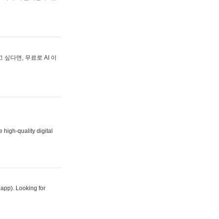
싶다면, 무료로 AI 이
 high-quality digital
 app). Looking for