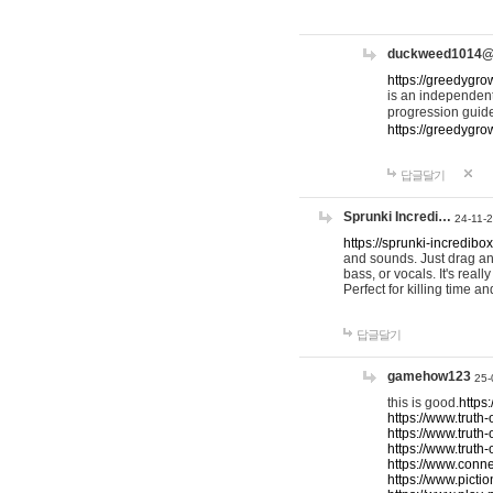
duckweed1014
https://greedygro
is an independent
progression guid
https://greedygr
답글달기
Sprunki Incredi…
24-11-
https://sprunki-incredibo
and sounds. Just drag an
bass, or vocals. It's rea
Perfect for killing time an
답글달기
gamehow123
25-
this is good.
https
https://www.truth-
https://www.truth-
https://www.truth
https://www.connec
https://www.pictio