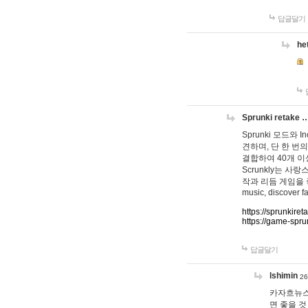
답글달기
he
Sprunki retake 
Sprunki 모드와
견하며, 단 한 번의
결합하여 40개 이
Scrunkly는 
작과 리듬 게임을 좋아하
music, discover fa
https://sprunkiret
https://game-spru
답글달기
lshimin
26
카자흐뉴스
면 좋을 것