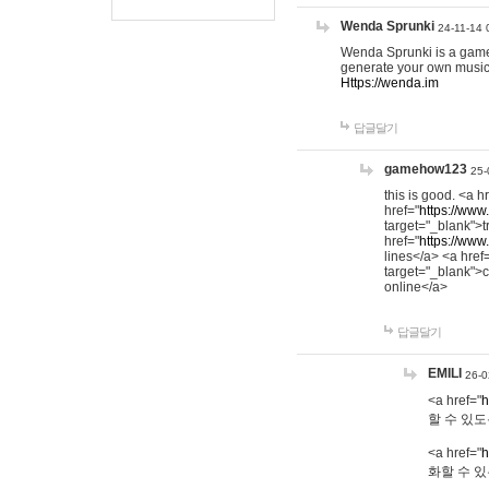
Wenda Sprunki
24-11-14 
Wenda Sprunki is a game t
generate your own music
Https://wenda.im
답글달기
gamehow123
25-
this is good. <a h
href="
https://www
target="_blank">t
href="
https://www
lines</a> <a href
target="_blank">c
online</a>
답글달기
EMILI
26-0
<a href="
h
할 수 있도
<a href="
h
화할 수 