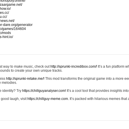
monopoly.online/
azaargame.net/
how.io/
nes.cc/
u.cc/
news.net/
-or-dare.org/generator
io/games/164604
io/mods
-hint.io/
reat way to make music, check out
http://sprunki-incredibox.com/!
It’s a fun platform 
sounds to create your own unique tracks.
 miss
http://sprunki-retake.me/!
This mod transforms the original game into a more ee
ky melodies.
e identity? Try
https://chillguyanalyser.com!
It’s a cool tool that provides insights into 
 good laugh, visit
https://chillguy-meme.com.
It’s packed with hilarious memes that 