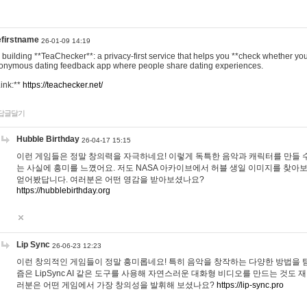
efirstname
26-01-09 14:19
m building **TeaChecker**: a privacy-first service that helps you **check whether y
onymous dating feedback app where people share dating experiences.
Link:**
https://teachecker.net/
답글달기
Hubble Birthday
26-04-17 15:15
이런 게임들은 정말 창의력을 자극하네요! 이렇게 독특한 음악과 캐릭터를 만들 
는 사실에 흥미를 느꼈어요. 저도 NASA 아카이브에서 허블 생일 이미지를 찾아
얻어봤답니다. 여러분은 어떤 영감을 받아보셨나요?
https://hubblebirthday.org
Lip Sync
26-06-23 12:23
이런 창의적인 게임들이 정말 흥미롭네요! 특히 음악을 창작하는 다양한 방법을 탐
즘은 LipSync AI 같은 도구를 사용해 자연스러운 대화형 비디오를 만드는 것도 
러분은 어떤 게임에서 가장 창의성을 발휘해 보셨나요?
https://lip-sync.pro