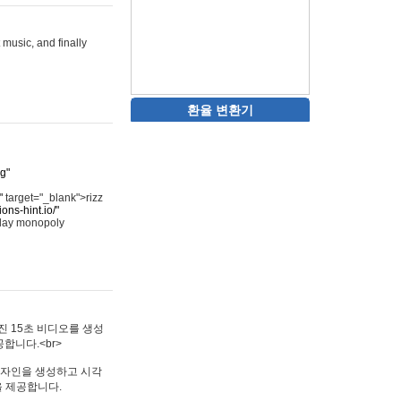
 music, and finally
환율 변환기
rg"
"
target="_blank">rizz
ons-hint.io/"
play monopoly
멋진 15초 비디오를 생성
합니다.<br>
타투 디자인을 생성하고 시각
을 제공합니다.