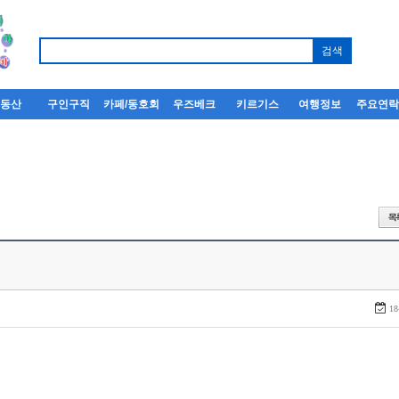
부동산
구인구직
카페/동호회
우즈베크
키르기스
여행정보
주요연
18