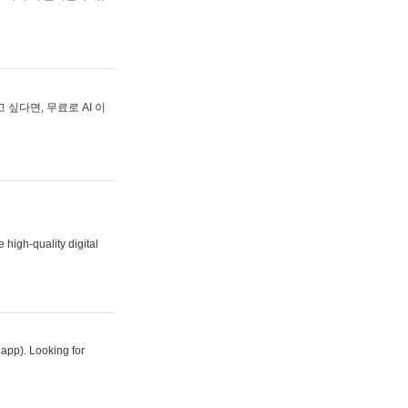
싶다면, 무료로 AI 이
 high-quality digital
 app). Looking for