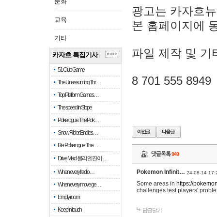
문화
광고는 카자흐뉴
교육
본 홈페이지에 
기타
파일 제작 및 기
카자흐 특집기사
more
51 Club Game
8 701 555 8949
The Unassuming Thr…
Top Platform Games…
The speed in Slope
Pokerogue: The Pok…
Snow Rider: Endles…
Re: Pokerogue: The…
댓글목록
949
Drive Mad: 물리 엔진이 …
When every fractio…
Pokemon Infinit…
24-08-14 17:
Some areas in
https://pokemoni
When every move ge…
challenges test players' proble
Empty room
Keep in touch
답글달기