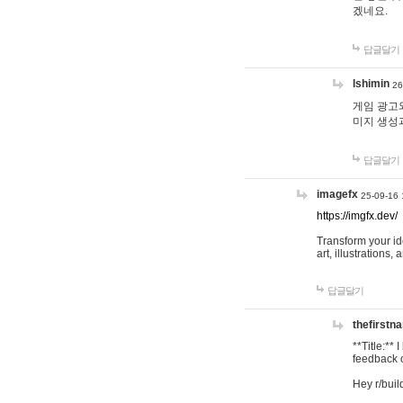
겠네요.
답글달기
lshimin
26
게임 광고와
미지 생성
답글달기
imagefx
25-09-16 
https://imgfx.dev/
Transform your id
art, illustrations
답글달기
thefirstn
**Title:**
feedback o
Hey r/buil