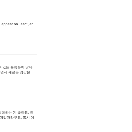
ou appear on Tea**, an
수 있는 플랫폼이 많다
보면서 새로운 영감을
험하는 게 좋아요. 요
재미있더라구요. 혹시 여