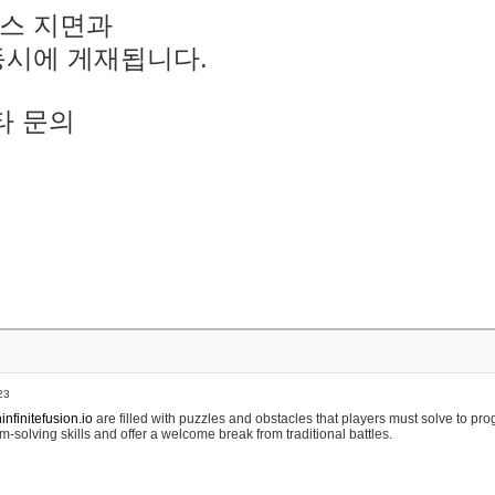
스 지면과
동시에 게재됩니다.
타 문의
23
nfinitefusion.io
are filled with puzzles and obstacles that players must solve to pr
m-solving skills and offer a welcome break from traditional battles.