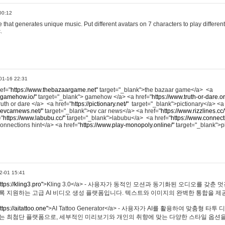
00:12
hat generates unique music. Put different avatars on 7 characters to play different
.
01-16 22:31
ref="
https://www.thebazaargame.net"
target="_blank">the bazaar game</a> <a
.gamehow.io/"
target="_blank"> gamehow </a> <a href="
https://www.truth-or-dare.o
ruth or dare </a> <a href="
https://pictionary.net/"
target="_blank">pictionary</a> <a
.evcarnews.net/"
target="_blank">ev car news</a> <a href="
https://www.rizzlines.cc/
="
https://www.labubu.cc/"
target="_blank">labubu</a> <a href="
https://www.connecti
onnections hint</a> <a href="
https://www.play-monopoly.online/"
target="_blank">
2-01 15:41
ttps://kling3.pro"
>Kling 3.0</a> - 사용자가 동적인 모션과 동기화된 오디오를 갖춘 
록 지원하는 고급 AI 비디오 생성 플랫폼입니다. 텍스트와 이미지의 완벽한 통합을 제공
ttps://aitattoo.one"
>AI Tattoo Generator</a> - 사용자가 AI를 활용하여 맞춤형 
있는 최첨단 플랫폼으로, 세부적인 미리보기와 개인의 취향에 맞는 다양한 스타일 옵션