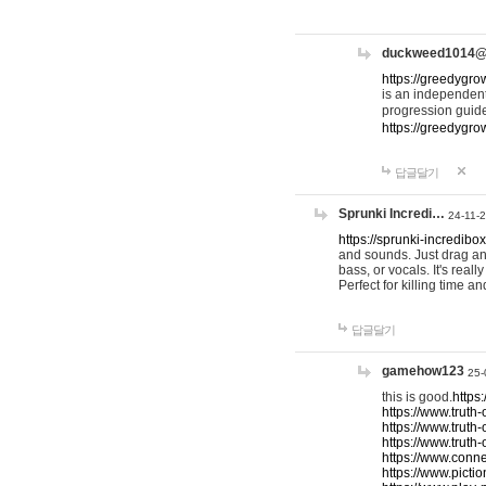
duckweed1014
https://greedygro
is an independent
progression guid
https://greedygr
답글달기
Sprunki Incredi…
24-11-
https://sprunki-incredibo
and sounds. Just drag an
bass, or vocals. It's rea
Perfect for killing time an
답글달기
gamehow123
25-
this is good.
https
https://www.truth-
https://www.truth-
https://www.truth
https://www.connec
https://www.pictio