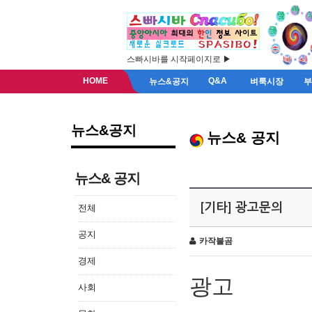
스빠시바를 시작페이지로 ▶
HOME
Q&A
뉴스&공지
벼룩시장
뉴스&공지
뉴스& 공지
뉴스& 공지
[기타] 광고문의
전체
공지
카작불곰
경제
광고
사회