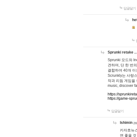
답글달기
he
Sprunki retake 
Sprunki 모드와
견하며, 단 한 번의
결합하여 40개 이
Scrunkly는 
작과 리듬 게임을 좋아하
music, discover fa
https://sprunkiret
https://game-spru
답글달기
lshimin
26
카자흐뉴스
면 좋을 것