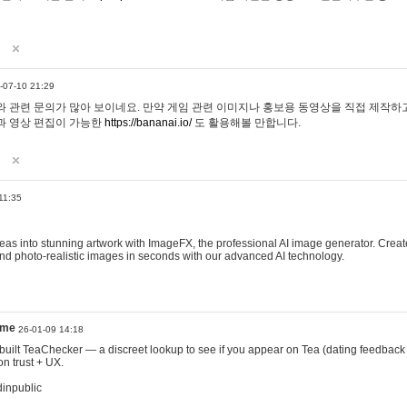
-07-10 21:29
 관련 문의가 많아 보이네요. 만약 게임 관련 이미지나 홍보용 동영상을 직접 제작하고 
과 영상 편집이 가능한
https://bananai.io/
도 활용해볼 만합니다.
11:35
eas into stunning artwork with ImageFX, the professional AI image generator. Create
, and photo-realistic images in seconds with our advanced AI technology.
ame
26-01-09 14:18
 I built TeaChecker — a discreet lookup to see if you appear on Tea (dating feedback
n trust + UX.
dinpublic