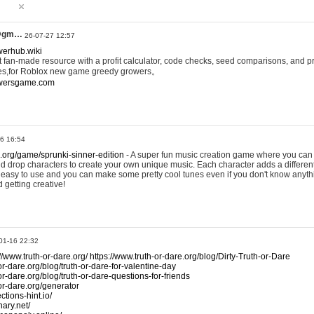
@gm…
26-07-27 12:57
werhub.wiki
 fan-made resource with a profit calculator, code checks, seed comparisons, and pr
es,for Roblox new game greedy growers。
owersgame.com
26 16:54
x.org/game/sprunki-sinner-edition
- A super fun music creation game where you can 
d drop characters to create your own unique music. Each character adds a differen
lly easy to use and you can make some pretty cool tunes even if you don't know anyt
d getting creative!
01-16 22:32
://www.truth-or-dare.org/
https://www.truth-or-dare.org/blog/Dirty-Truth-or-Dare
or-dare.org/blog/truth-or-dare-for-valentine-day
or-dare.org/blog/truth-or-dare-questions-for-friends
-or-dare.org/generator
tions-hint.io/
nary.net/