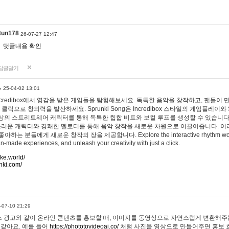
tun178
26-07-27 12:47
댓글내용 확인
답글달기
…
25-04-02 13:01
 Incredibox에서 영감을 받은 게임들을 탐험해보세요. 독특한 음악을 창작하고, 팬들이
 클릭으로 창의력을 발산하세요. Sprunki Song은 Incredibox 스타일의 게임플레이와 
상의 스트리트웨어 캐릭터를 통해 독특한 힙합 비트와 보컬 루프를 생성할 수 있습니다. 또한
사랑스러운 캐릭터와 경쾌한 멜로디를 통해 음악 창작을 새로운 차원으로 이끌어줍니다. 이
는 분들에게 새로운 창작의 장을 제공합니다. Explore the interactive rhythm world 
n-made experiences, and unleash your creativity with just a click.
ake.world/
nki.com/
-07-10 21:29
 광고와 같이 온라인 콘텐츠를 홍보할 때, 이미지를 동영상으로 자연스럽게 변환해주는
 같아요. 예를 들어
https://phototovideoai.co/
처럼 사진을 영상으로 만들어주면 홍보 효