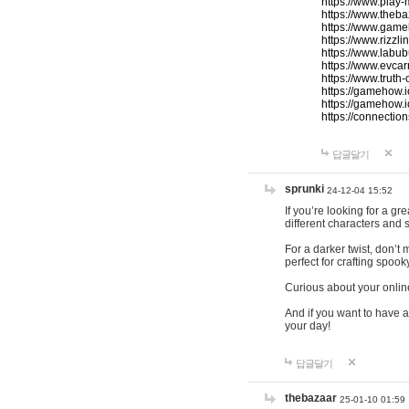
https://www.play-
https://www.theb
https://www.game
https://www.rizzli
https://www.labub
https://www.evcar
https://www.truth
https://gamehow.
https://gamehow.
https://connections
답글달기
sprunki
24-12-04 15:52
If you’re looking for a g
different characters and 
For a darker twist, don’t
perfect for crafting spoo
Curious about your onlin
And if you want to have a
your day!
답글달기
thebazaar
25-01-10 01:59