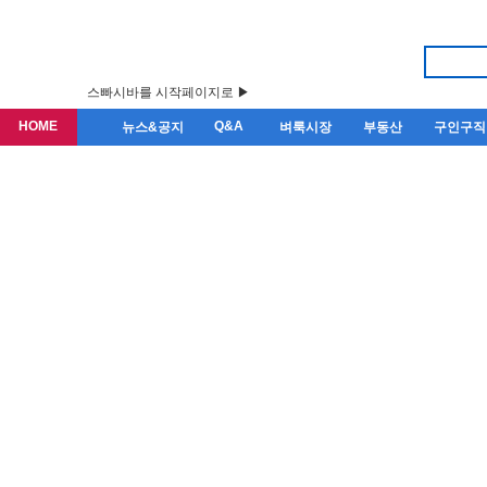
스빠시바를 시작페이지로 ▶
HOME
Q&A
뉴스&공지
벼룩시장
부동산
구인구직