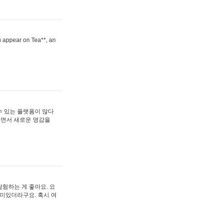
ou appear on Tea**, an
수 있는 플랫폼이 많다
보면서 새로운 영감을
험하는 게 좋아요. 요
재미있더라구요. 혹시 여