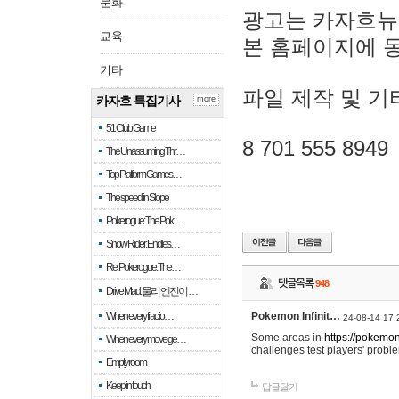
문화
광고는 카자흐뉴
교육
본 홈페이지에 
기타
파일 제작 및 기
카자흐 특집기사
more
51 Club Game
8 701 555 8949
The Unassuming Thr…
Top Platform Games…
The speed in Slope
Pokerogue: The Pok…
Snow Rider: Endles…
Re: Pokerogue: The…
댓글목록
948
Drive Mad: 물리 엔진이 …
When every fractio…
Pokemon Infinit…
24-08-14 17:
Some areas in
https://pokemoni
When every move ge…
challenges test players' proble
Empty room
Keep in touch
답글달기