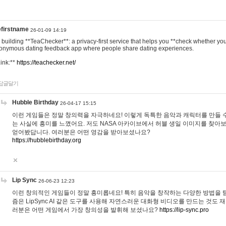
efirstname
26-01-09 14:19
m building **TeaChecker**: a privacy-first service that helps you **check whether y
onymous dating feedback app where people share dating experiences.
Link:**
https://teachecker.net/
답글달기
Hubble Birthday
26-04-17 15:15
이런 게임들은 정말 창의력을 자극하네요! 이렇게 독특한 음악과 캐릭터를 만들 
는 사실에 흥미를 느꼈어요. 저도 NASA 아카이브에서 허블 생일 이미지를 찾아
얻어봤답니다. 여러분은 어떤 영감을 받아보셨나요?
https://hubblebirthday.org
Lip Sync
26-06-23 12:23
이런 창의적인 게임들이 정말 흥미롭네요! 특히 음악을 창작하는 다양한 방법을 탐
즘은 LipSync AI 같은 도구를 사용해 자연스러운 대화형 비디오를 만드는 것도 
러분은 어떤 게임에서 가장 창의성을 발휘해 보셨나요?
https://lip-sync.pro