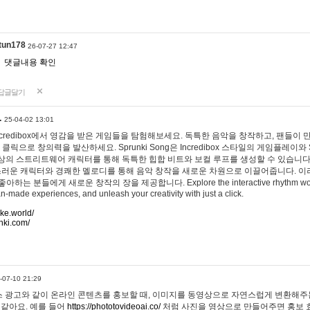
tun178
26-07-27 12:47
댓글내용 확인
답글달기
…
25-04-02 13:01
 Incredibox에서 영감을 받은 게임들을 탐험해보세요. 독특한 음악을 창작하고, 팬들이
 클릭으로 창의력을 발산하세요. Sprunki Song은 Incredibox 스타일의 게임플레이와 
상의 스트리트웨어 캐릭터를 통해 독특한 힙합 비트와 보컬 루프를 생성할 수 있습니다. 또한
사랑스러운 캐릭터와 경쾌한 멜로디를 통해 음악 창작을 새로운 차원으로 이끌어줍니다. 이
는 분들에게 새로운 창작의 장을 제공합니다. Explore the interactive rhythm world 
n-made experiences, and unleash your creativity with just a click.
ake.world/
nki.com/
-07-10 21:29
 광고와 같이 온라인 콘텐츠를 홍보할 때, 이미지를 동영상으로 자연스럽게 변환해주는
 같아요. 예를 들어
https://phototovideoai.co/
처럼 사진을 영상으로 만들어주면 홍보 효