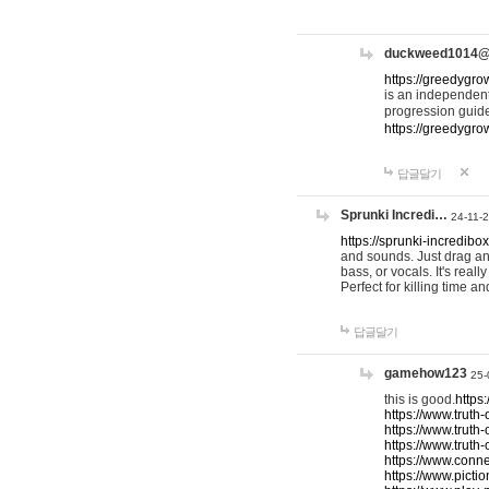
duckweed1014
https://greedygro
is an independent
progression guid
https://greedygr
답글달기
Sprunki Incredi…
24-11-
https://sprunki-incredibo
and sounds. Just drag an
bass, or vocals. It's rea
Perfect for killing time an
답글달기
gamehow123
25-
this is good.
https
https://www.truth-
https://www.truth-
https://www.truth
https://www.connec
https://www.pictio