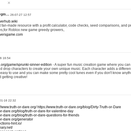
@gm…
26-07-27 12:57
werhub.wiki
 fan-made resource with a profit calculator, code checks, seed comparisons, and pr
es,for Roblox new game greedy growers。
owersgame.com
26 16:54
x.org/game/sprunki-sinner-edition
- A super fun music creation game where you can 
d drop characters to create your own unique music. Each character adds a differen
lly easy to use and you can make some pretty cool tunes even if you don't know anyt
d getting creative!
01-16 22:32
://www.truth-or-dare.org/
https://www.truth-or-dare.org/blog/Dirty-Truth-or-Dare
or-dare.org/blog/truth-or-dare-for-valentine-day
or-dare.org/blog/truth-or-dare-questions-for-friends
-or-dare.org/generator
tions-hint.io/
nary.net/