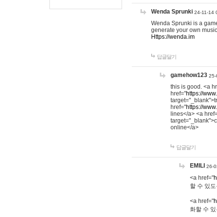
Wenda Sprunki
24-11-14 
Wenda Sprunki is a game t
generate your own music
Https://wenda.im
답글달기
gamehow123
25-
this is good. <a h
href="
https://www
target="_blank">t
href="
https://www
lines</a> <a href
target="_blank">c
online</a>
답글달기
EMILI
26-0
<a href="
h
할 수 있도
<a href="
h
화할 수 