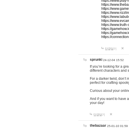
https://www.play-
https://www.theb
https://www.game
https://www.rizzli
https://www.labub
https://www.evcar
https://www.truth
https://gamehow.
https://gamehow.
https://connections
답글달기
sprunki
24-12-04 15:52
If you’re looking for a g
different characters and 
For a darker twist, don’t
perfect for crafting spoo
Curious about your onlin
And if you want to have a
your day!
답글달기
thebazaar
25-01-10 01:59