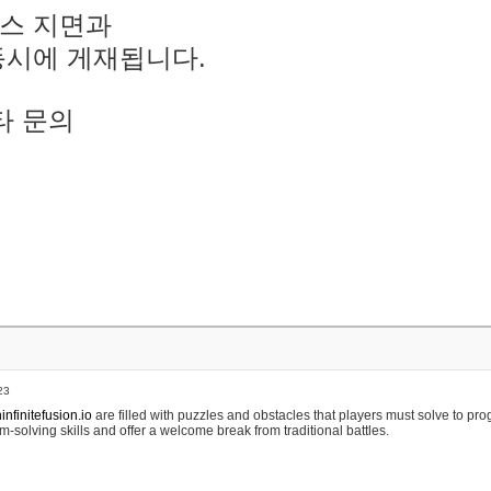
스 지면과
동시에 게재됩니다.
타 문의
23
nfinitefusion.io
are filled with puzzles and obstacles that players must solve to pr
m-solving skills and offer a welcome break from traditional battles.