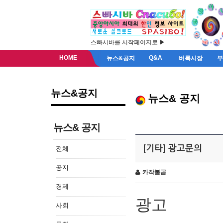
스빠시바를 시작페이지로 ▶
HOME
Q&A
뉴스&공지
벼룩시장
뉴스&공지
뉴스& 공지
뉴스& 공지
[기타] 광고문의
전체
공지
카작불곰
경제
광고
사회