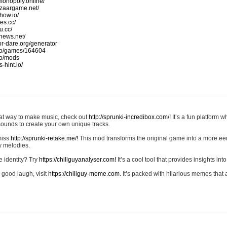
monopoly.online/
azaargame.net/
how.io/
nes.cc/
u.cc/
news.net/
-or-dare.org/generator
io/games/164604
io/mods
-hint.io/
reat way to make music, check out
http://sprunki-incredibox.com/!
It’s a fun platform 
sounds to create your own unique tracks.
 miss
http://sprunki-retake.me/!
This mod transforms the original game into a more ee
ky melodies.
e identity? Try
https://chillguyanalyser.com!
It’s a cool tool that provides insights into 
 good laugh, visit
https://chillguy-meme.com.
It’s packed with hilarious memes that 