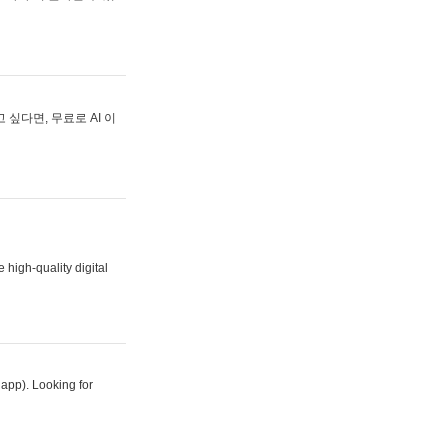
싶다면, 무료로 AI 이
 high-quality digital
 app). Looking for