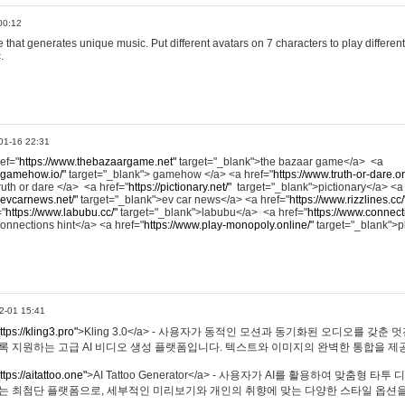
00:12
hat generates unique music. Put different avatars on 7 characters to play different
.
01-16 22:31
ref="
https://www.thebazaargame.net"
target="_blank">the bazaar game</a> <a
.gamehow.io/"
target="_blank"> gamehow </a> <a href="
https://www.truth-or-dare.o
ruth or dare </a> <a href="
https://pictionary.net/"
target="_blank">pictionary</a> <a
.evcarnews.net/"
target="_blank">ev car news</a> <a href="
https://www.rizzlines.cc/
="
https://www.labubu.cc/"
target="_blank">labubu</a> <a href="
https://www.connecti
onnections hint</a> <a href="
https://www.play-monopoly.online/"
target="_blank">
2-01 15:41
ttps://kling3.pro"
>Kling 3.0</a> - 사용자가 동적인 모션과 동기화된 오디오를 갖춘 
록 지원하는 고급 AI 비디오 생성 플랫폼입니다. 텍스트와 이미지의 완벽한 통합을 제공
ttps://aitattoo.one"
>AI Tattoo Generator</a> - 사용자가 AI를 활용하여 맞춤형 
있는 최첨단 플랫폼으로, 세부적인 미리보기와 개인의 취향에 맞는 다양한 스타일 옵션