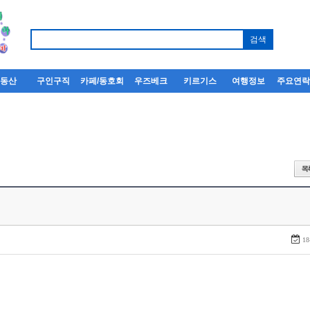
부동산
구인구직
카페/동호회
우즈베크
키르기스
여행정보
주요연
18