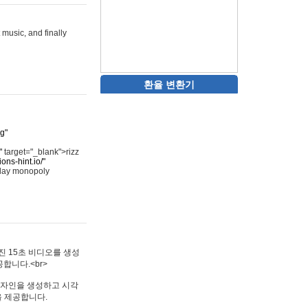
 music, and finally
환율 변환기
rg"
"
target="_blank">rizz
ons-hint.io/"
play monopoly
멋진 15초 비디오를 생성
합니다.<br>
타투 디자인을 생성하고 시각
을 제공합니다.