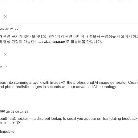
-07-10 21:29
 관련 문의가 많아 보이네요. 만약 게임 관련 이미지나 홍보용 동영상을 직접 제작하고 
과 영상 편집이 가능한
https://bananai.io/
도 활용해볼 만합니다.
11:35
eas into stunning artwork with ImageFX, the professional AI image generator. Create
, and photo-realistic images in seconds with our advanced AI technology.
ame
26-01-09 14:18
 I built TeaChecker — a discreet lookup to see if you appear on Tea (dating feedback
n trust + UX.
dinpublic