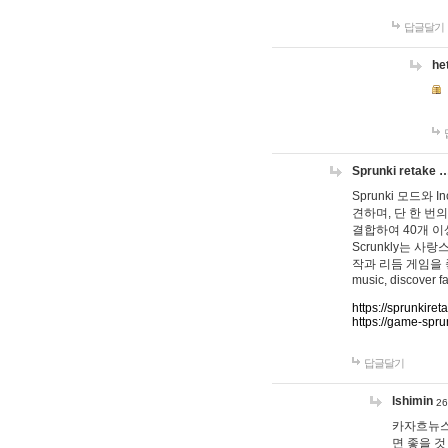
답글달기
he
Sprunki retake 
Sprunki 모드와
견하며, 단 한 번의
결합하여 40개 이
Scrunkly는 
작과 리듬 게임을 좋아하
music, discover fa
https://sprunkiret
https://game-spru
답글달기
lshimin
26
카자흐뉴스
면 좋을 것