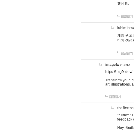
겠네요.
답글달기
lshimin
26
게임 광고와
미지 생성
답글달기
imagefx
25-09-16 
https://imgfx.dev/
Transform your id
art, illustrations
답글달기
thefirstn
**Title:**
feedback o
Hey r/buil