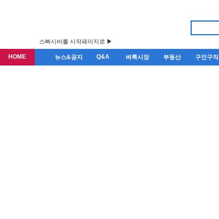
스빠시바를 시작페이지로 ▶
HOME
Q&A
뉴스&공지
벼룩시장
부동산
구인구직