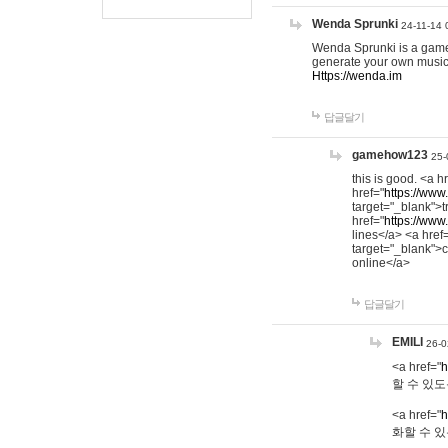
Wenda Sprunki
24-11-14 
Wenda Sprunki is a game t
generate your own music
Https://wenda.im
답글달기
gamehow123
25-
this is good. <a h
href="
https://www
target="_blank">t
href="
https://www
lines</a> <a href
target="_blank">c
online</a>
답글달기
EMILI
26-0
<a href="
h
할 수 있도
<a href="
h
화할 수 