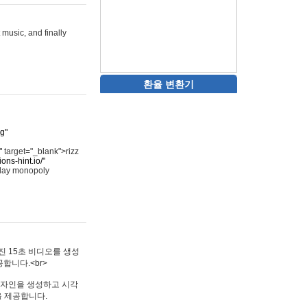
 music, and finally
환율 변환기
rg"
"
target="_blank">rizz
ons-hint.io/"
play monopoly
멋진 15초 비디오를 생성
합니다.<br>
타투 디자인을 생성하고 시각
을 제공합니다.