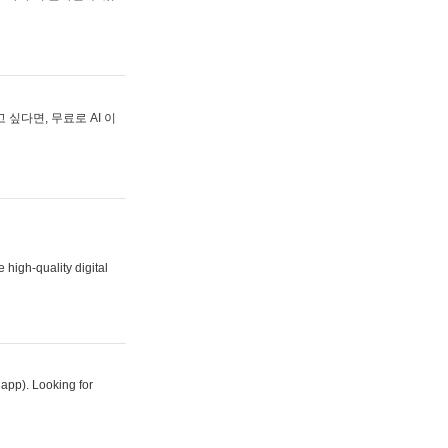
싶다면, 무료로 AI 이
 high-quality digital
 app). Looking for