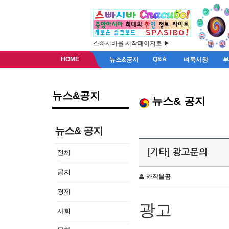
스빠시바를 시작페이지로 ▶
HOME
Q&A
뉴스&공지
벼룩시장
뉴스&공지
뉴스& 공지
뉴스& 공지
[기타] 광고문의
전체
공지
카작불곰
경제
광고
사회