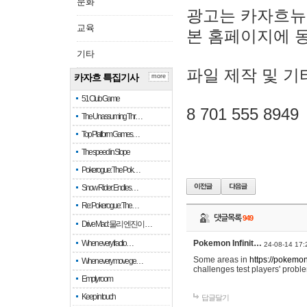
문화
광고는 카자흐뉴
교육
본 홈페이지에 
기타
파일 제작 및 기
카자흐 특집기사
more
51 Club Game
8 701 555 8949
The Unassuming Thr…
Top Platform Games…
The speed in Slope
Pokerogue: The Pok…
Snow Rider: Endles…
Re: Pokerogue: The…
댓글목록
949
Drive Mad: 물리 엔진이 …
When every fractio…
Pokemon Infinit…
24-08-14 17:
Some areas in
https://pokemoni
When every move ge…
challenges test players' proble
Empty room
Keep in touch
답글달기