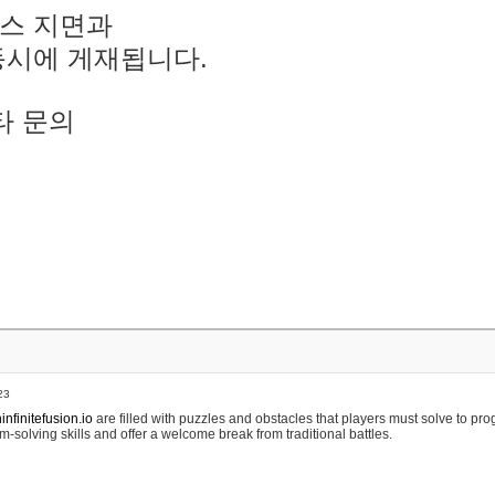
스 지면과
동시에 게재됩니다.
타 문의
23
nfinitefusion.io
are filled with puzzles and obstacles that players must solve to pr
m-solving skills and offer a welcome break from traditional battles.