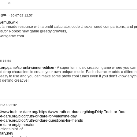
@gm…
26-07-27 12:57
werhub.wiki
 fan-made resource with a profit calculator, code checks, seed comparisons, and pr
es,for Roblox new game greedy growers。
owersgame.com
26 16:54
x.org/game/sprunki-sinner-edition
- A super fun music creation game where you can 
d drop characters to create your own unique music. Each character adds a differen
lly easy to use and you can make some pretty cool tunes even if you don't know anyt
d getting creative!
01-16 22:32
://www.truth-or-dare.org/
https://www.truth-or-dare.org/blog/Dirty-Truth-or-Dare
or-dare.org/blog/truth-or-dare-for-valentine-day
or-dare.org/blog/truth-or-dare-questions-for-friends
-or-dare.org/generator
tions-hint.io/
nary.net/