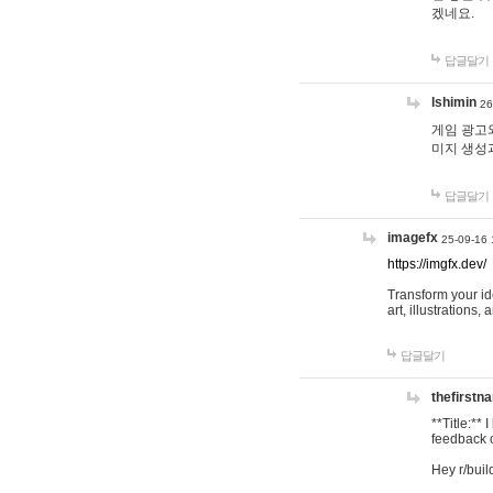
겠네요.
답글달기
lshimin
26
게임 광고와
미지 생성
답글달기
imagefx
25-09-16 
https://imgfx.dev/
Transform your id
art, illustrations
답글달기
thefirstn
**Title:**
feedback o
Hey r/buil