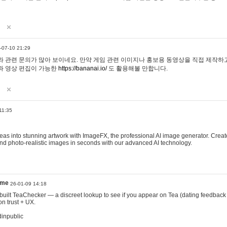
-07-10 21:29
 관련 문의가 많아 보이네요. 만약 게임 관련 이미지나 홍보용 동영상을 직접 제작하고 
과 영상 편집이 가능한
https://bananai.io/
도 활용해볼 만합니다.
11:35
eas into stunning artwork with ImageFX, the professional AI image generator. Create
, and photo-realistic images in seconds with our advanced AI technology.
ame
26-01-09 14:18
 I built TeaChecker — a discreet lookup to see if you appear on Tea (dating feedback
n trust + UX.
dinpublic