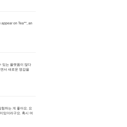
ou appear on Tea**, an
수 있는 플랫폼이 많다
보면서 새로운 영감을
험하는 게 좋아요. 요
재미있더라구요. 혹시 여