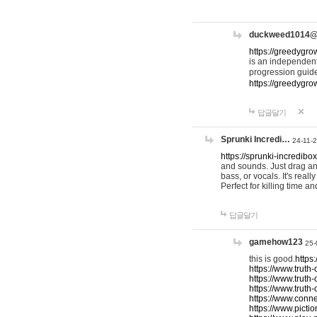
duckweed1014
https://greedygro
is an independent
progression guid
https://greedygr
답글달기
Sprunki Incredi…
24-11-
https://sprunki-incredibo
and sounds. Just drag an
bass, or vocals. It's rea
Perfect for killing time an
답글달기
gamehow123
25-
this is good.
https
https://www.truth-
https://www.truth-
https://www.truth
https://www.connec
https://www.pictio