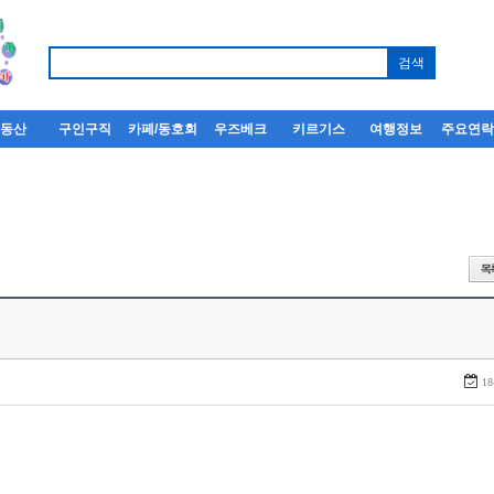
부동산
구인구직
카페/동호회
우즈베크
키르기스
여행정보
주요연
18