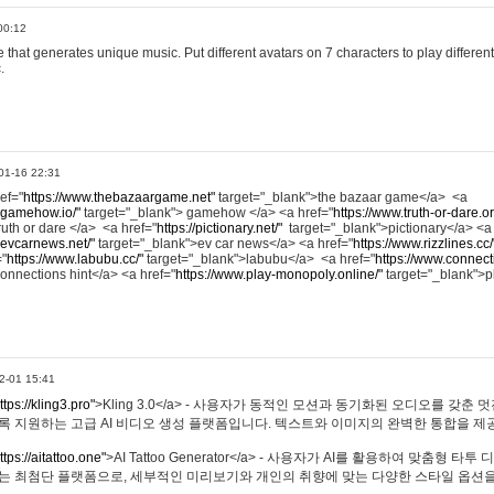
00:12
hat generates unique music. Put different avatars on 7 characters to play different
.
01-16 22:31
ref="
https://www.thebazaargame.net"
target="_blank">the bazaar game</a> <a
.gamehow.io/"
target="_blank"> gamehow </a> <a href="
https://www.truth-or-dare.o
ruth or dare </a> <a href="
https://pictionary.net/"
target="_blank">pictionary</a> <a
.evcarnews.net/"
target="_blank">ev car news</a> <a href="
https://www.rizzlines.cc/
="
https://www.labubu.cc/"
target="_blank">labubu</a> <a href="
https://www.connecti
onnections hint</a> <a href="
https://www.play-monopoly.online/"
target="_blank">
2-01 15:41
ttps://kling3.pro"
>Kling 3.0</a> - 사용자가 동적인 모션과 동기화된 오디오를 갖춘 
록 지원하는 고급 AI 비디오 생성 플랫폼입니다. 텍스트와 이미지의 완벽한 통합을 제공
ttps://aitattoo.one"
>AI Tattoo Generator</a> - 사용자가 AI를 활용하여 맞춤형 
있는 최첨단 플랫폼으로, 세부적인 미리보기와 개인의 취향에 맞는 다양한 스타일 옵션