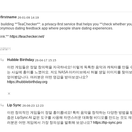
efirstname
26-01-09 14:19
m building **TeaChecker**: a privacy-first service that helps you **check whether y
onymous dating feedback app where people share dating experiences.
Link:**
https://teachecker.net/
답글달기
Hubble Birthday
26-04-17 15:15
이런 게임들은 정말 창의력을 자극하네요! 이렇게 독특한 음악과 캐릭터를 만들 
는 사실에 흥미를 느꼈어요. 저도 NASA 아카이브에서 허블 생일 이미지를 찾아
얻어봤답니다. 여러분은 어떤 영감을 받아보셨나요?
https://hubblebirthday.org
Lip Sync
26-06-23 12:23
이런 창의적인 게임들이 정말 흥미롭네요! 특히 음악을 창작하는 다양한 방법을 탐
즘은 LipSync AI 같은 도구를 사용해 자연스러운 대화형 비디오를 만드는 것도 
러분은 어떤 게임에서 가장 창의성을 발휘해 보셨나요?
https://lip-sync.pro