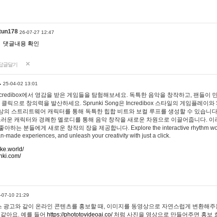
tun178
26-07-27 12:47
댓글내용 확인
답글달기
…
25-04-02 13:01
 Incredibox에서 영감을 받은 게임들을 탐험해보세요. 독특한 음악을 창작하고, 팬들이
 클릭으로 창의력을 발산하세요. Sprunki Song은 Incredibox 스타일의 게임플레이와 
상의 스트리트웨어 캐릭터를 통해 독특한 힙합 비트와 보컬 루프를 생성할 수 있습니다. 또한
사랑스러운 캐릭터와 경쾌한 멜로디를 통해 음악 창작을 새로운 차원으로 이끌어줍니다. 이
는 분들에게 새로운 창작의 장을 제공합니다. Explore the interactive rhythm world 
n-made experiences, and unleash your creativity with just a click.
ake.world/
nki.com/
-07-10 21:29
 광고와 같이 온라인 콘텐츠를 홍보할 때, 이미지를 동영상으로 자연스럽게 변환해주는
 같아요. 예를 들어
https://phototovideoai.co/
처럼 사진을 영상으로 만들어주면 홍보 효