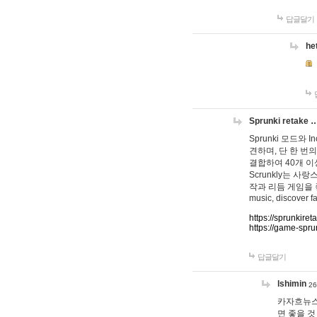
답글달기
he
Sprunki retake 
Sprunki 모드와
견하며, 단 한 번의
결합하여 40개 이
Scrunkly는 
작과 리듬 게임을 좋아하
music, discover fa
https://sprunkiret
https://game-spru
답글달기
lshimin
26
카자흐뉴스
면 좋을 것