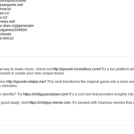
monopoly.online/
azaargame.net/
how.io/
nes.cc/
u.cc/
news.net/
-or-dare.org/generator
io/games/164604
io/mods
-hint.io/
reat way to make music, check out
http://sprunki-incredibox.com/!
It’s a fun platform 
sounds to create your own unique tracks.
 miss
http://sprunki-retake.me/!
This mod transforms the original game into a more ee
ky melodies.
e identity? Try
https://chillguyanalyser.com!
It’s a cool tool that provides insights into 
 good laugh, visit
https://chillguy-meme.com.
It’s packed with hilarious memes that 