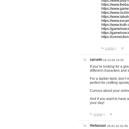
https://www.play-
https://www.theb
https://www.game
https://www.rizzli
https://www.labub
https://www.evcar
https://www.truth
https://gamehow.
https://gamehow.
https://connections
답글달기
sprunki
24-12-04 15:52
If you’re looking for a g
different characters and 
For a darker twist, don’t
perfect for crafting spoo
Curious about your onlin
And if you want to have a
your day!
답글달기
thebazaar
25-01-10 01:59