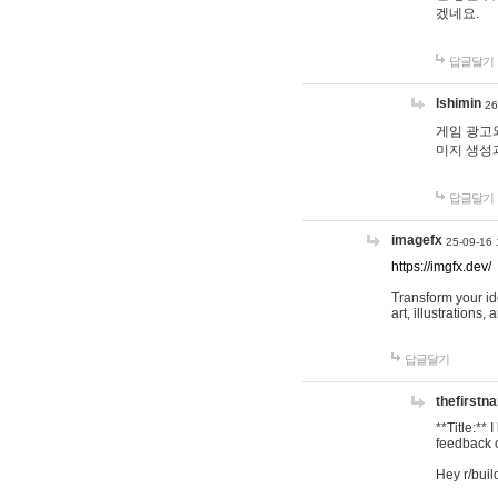
겠네요.
답글달기
lshimin
26
게임 광고와
미지 생성
답글달기
imagefx
25-09-16 
https://imgfx.dev/
Transform your id
art, illustrations
답글달기
thefirstn
**Title:**
feedback o
Hey r/buil