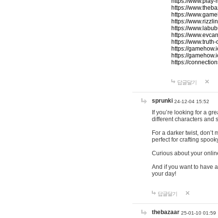
https://www.play-
https://www.theb
https://www.game
https://www.rizzli
https://www.labub
https://www.evcar
https://www.truth
https://gamehow.
https://gamehow.
https://connections
답글달기
sprunki
24-12-04 15:52
If you’re looking for a g
different characters and 
For a darker twist, don’t
perfect for crafting spoo
Curious about your onlin
And if you want to have a
your day!
답글달기
thebazaar
25-01-10 01:59