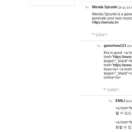
Wenda Sprunki
24-11-14 
Wenda Sprunki is a game t
generate your own music
Https://wenda.im
답글달기
gamehow123
25-
this is good. <a h
href="
https://www
target="_blank">t
href="
https://www
lines</a> <a href
target="_blank">c
online</a>
답글달기
EMILI
26-0
<a href="
h
할 수 있도
<a href="
h
화할 수 