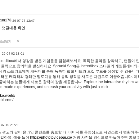
tun178
26-07-27 12:47
댓글내용 확인
답글달기
…
25-04-02 13:01
 Incredibox에서 영감을 받은 게임들을 탐험해보세요. 독특한 음악을 창작하고, 팬들이
 클릭으로 창의력을 발산하세요. Sprunki Song은 Incredibox 스타일의 게임플레이와 
상의 스트리트웨어 캐릭터를 통해 독특한 힙합 비트와 보컬 루프를 생성할 수 있습니다. 또한
사랑스러운 캐릭터와 경쾌한 멜로디를 통해 음악 창작을 새로운 차원으로 이끌어줍니다. 이
는 분들에게 새로운 창작의 장을 제공합니다. Explore the interactive rhythm world 
n-made experiences, and unleash your creativity with just a click.
ake.world/
nki.com/
-07-10 21:29
 광고와 같이 온라인 콘텐츠를 홍보할 때, 이미지를 동영상으로 자연스럽게 변환해주는
 같아요. 예를 들어
https://phototovideoai.co/
처럼 사진을 영상으로 만들어주면 홍보 효