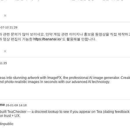
-07-10 21:29
 관련 문의가 많아 보이네요. 만약 게임 관련 이미지나 홍보용 동영상을 직접 제작하고 
과 영상 편집이 가능한
https://bananai.io/
도 활용해볼 만합니다.
11:35
eas into stunning artwork with ImageFX, the professional AI image generator. Create
, and photo-realistic images in seconds with our advanced AI technology.
ame
26-01-09 14:18
 I built TeaChecker — a discreet lookup to see if you appear on Tea (dating feedback
n trust + UX.
dinpublic