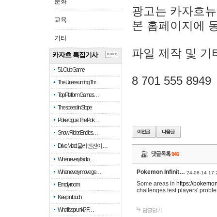
문화
광고는 카자흐뉴
교육
본 홈페이지에 
기타
파일 제작 및 기
카자흐 특집기사
more
51 Club Game
8 701 555 8949
The Unassuming Thr…
Top Platform Games…
The speed in Slope
Pokerogue: The Pok…
Snow Rider: Endles…
Drive Mad: 물리 엔진이 …
댓글목록
946
When every fractio…
When every move ge…
Pokemon Infinit…
24-08-14 17:
Some areas in
https://pokemoni
Empty room
challenges test players' proble
Keep in touch
What is sprunki? F…
답글달기