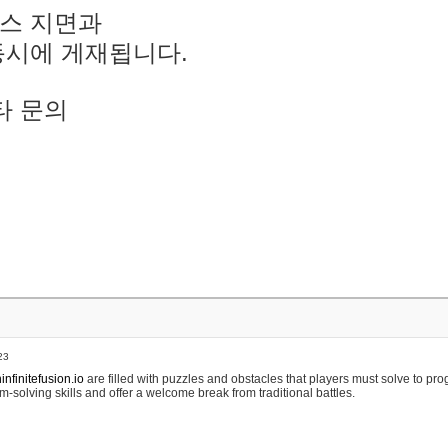
스 지면과
동시에 게재됩니다.
타 문의
23
nfinitefusion.io
are filled with puzzles and obstacles that players must solve to pr
m-solving skills and offer a welcome break from traditional battles.