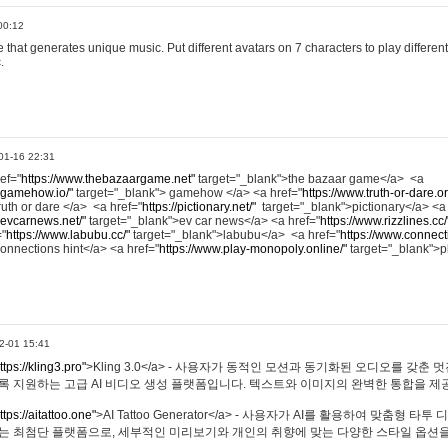
00:12
hat generates unique music. Put different avatars on 7 characters to play different
.
01-16 22:31
ref="
https://www.thebazaargame.net"
target="_blank">the bazaar game</a> <a
.gamehow.io/"
target="_blank"> gamehow </a> <a href="
https://www.truth-or-dare.o
ruth or dare </a> <a href="
https://pictionary.net/"
target="_blank">pictionary</a> <a
.evcarnews.net/"
target="_blank">ev car news</a> <a href="
https://www.rizzlines.cc/
="
https://www.labubu.cc/"
target="_blank">labubu</a> <a href="
https://www.connecti
onnections hint</a> <a href="
https://www.play-monopoly.online/"
target="_blank">
2-01 15:41
ttps://kling3.pro"
>Kling 3.0</a> - 사용자가 동적인 모션과 동기화된 오디오를 갖춘 
록 지원하는 고급 AI 비디오 생성 플랫폼입니다. 텍스트와 이미지의 완벽한 통합을 제공
ttps://aitattoo.one"
>AI Tattoo Generator</a> - 사용자가 AI를 활용하여 맞춤형 
있는 최첨단 플랫폼으로, 세부적인 미리보기와 개인의 취향에 맞는 다양한 스타일 옵션