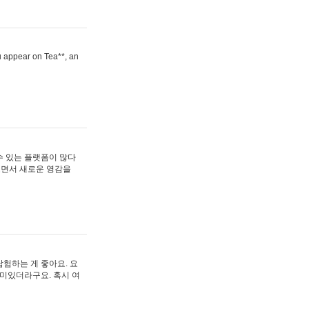
ou appear on Tea**, an
수 있는 플랫폼이 많다
보면서 새로운 영감을
험하는 게 좋아요. 요
재미있더라구요. 혹시 여