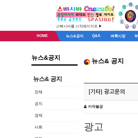
스빠시바를 시작페이지로 ▶
HOME
Q&A
뉴스&공지
벼룩시장
뉴스&공지
뉴스& 공지
뉴스& 공지
[기타] 광고문의
전체
공지
카작불곰
경제
광고
사회