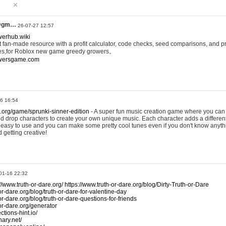
@gm…
26-07-27 12:57
werhub.wiki
 fan-made resource with a profit calculator, code checks, seed comparisons, and pr
es,for Roblox new game greedy growers。
owersgame.com
26 16:54
x.org/game/sprunki-sinner-edition
- A super fun music creation game where you can 
d drop characters to create your own unique music. Each character adds a differen
lly easy to use and you can make some pretty cool tunes even if you don't know anyt
d getting creative!
01-16 22:32
://www.truth-or-dare.org/
https://www.truth-or-dare.org/blog/Dirty-Truth-or-Dare
or-dare.org/blog/truth-or-dare-for-valentine-day
or-dare.org/blog/truth-or-dare-questions-for-friends
-or-dare.org/generator
tions-hint.io/
nary.net/