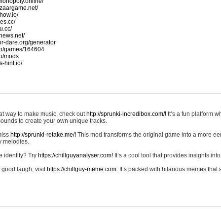
monopoly.online/
azaargame.net/
how.io/
nes.cc/
u.cc/
news.net/
-or-dare.org/generator
io/games/164604
io/mods
-hint.io/
reat way to make music, check out
http://sprunki-incredibox.com/!
It’s a fun platform 
sounds to create your own unique tracks.
 miss
http://sprunki-retake.me/!
This mod transforms the original game into a more ee
ky melodies.
e identity? Try
https://chillguyanalyser.com!
It’s a cool tool that provides insights into 
 good laugh, visit
https://chillguy-meme.com.
It’s packed with hilarious memes that 