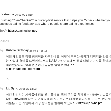
efirstname
26-01-09 14:19
m building **TeaChecker**: a privacy-first service that helps you **check whether y
onymous dating feedback app where people share dating experiences.
Link:**
https://teachecker.net/
답글달기
Hubble Birthday
26-04-17 15:15
이런 게임들은 정말 창의력을 자극하네요! 이렇게 독특한 음악과 캐릭터를 만들 
는 사실에 흥미를 느꼈어요. 저도 NASA 아카이브에서 허블 생일 이미지를 찾아
얻어봤답니다. 여러분은 어떤 영감을 받아보셨나요?
https://hubblebirthday.org
Lip Sync
26-06-23 12:23
이런 창의적인 게임들이 정말 흥미롭네요! 특히 음악을 창작하는 다양한 방법을 탐
즘은 LipSync AI 같은 도구를 사용해 자연스러운 대화형 비디오를 만드는 것도 
러분은 어떤 게임에서 가장 창의성을 발휘해 보셨나요?
https://lip-sync.pro