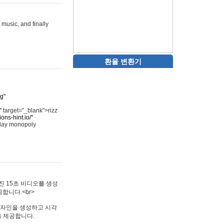
 music, and finally
환율 변환기
rg"
"
target="_blank">rizz
ons-hint.io/"
play monopoly
멋진 15초 비디오를 생성
합니다.<br>
타투 디자인을 생성하고 시각
을 제공합니다.