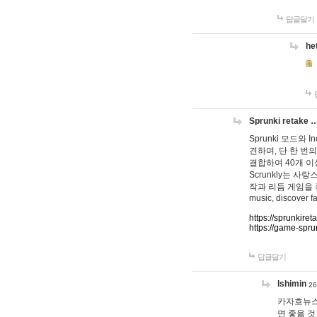
답글달기
he
Sprunki retake 
Sprunki 모드와
견하며, 단 한 번의
결합하여 40개 이
Scrunkly는 
작과 리듬 게임을 좋아하
music, discover fa
https://sprunkiret
https://game-spru
답글달기
lshimin
26
카자흐뉴스
면 좋을 것