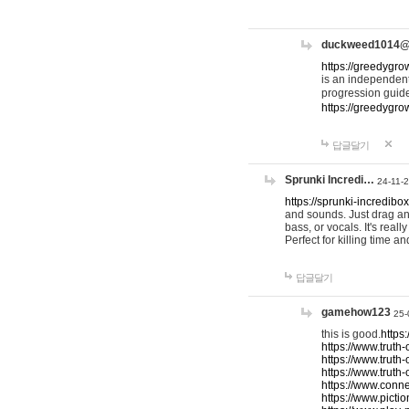
duckweed1014
https://greedygro
is an independent
progression guid
https://greedygr
답글달기
Sprunki Incredi…
24-11-
https://sprunki-incredibo
and sounds. Just drag an
bass, or vocals. It's rea
Perfect for killing time an
답글달기
gamehow123
25-
this is good.
https
https://www.truth-
https://www.truth-
https://www.truth
https://www.connec
https://www.pictio