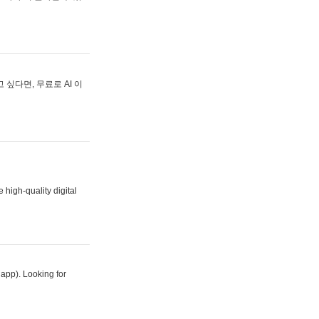
싶다면, 무료로 AI 이
 high-quality digital
 app). Looking for