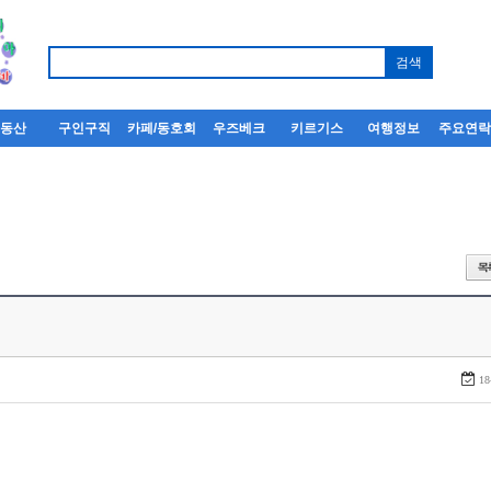
부동산
구인구직
카페/동호회
우즈베크
키르기스
여행정보
주요연
18