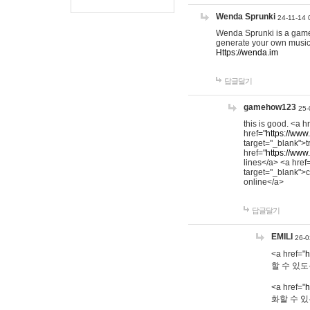
Wenda Sprunki
24-11-14 
Wenda Sprunki is a game t
generate your own music
Https://wenda.im
답글달기
gamehow123
25-
this is good. <a h
href="
https://www
target="_blank">t
href="
https://www
lines</a> <a href
target="_blank">c
online</a>
답글달기
EMILI
26-0
<a href="
h
할 수 있도
<a href="
h
화할 수 