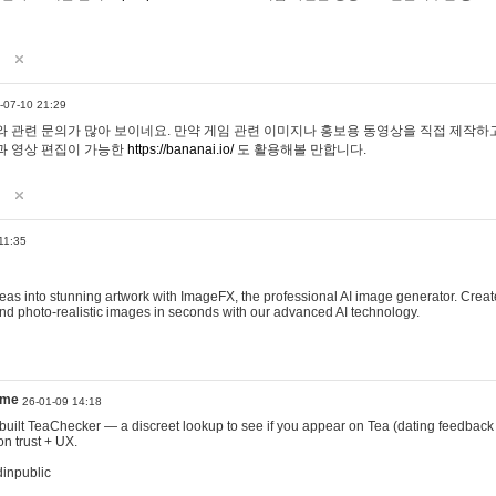
-07-10 21:29
 관련 문의가 많아 보이네요. 만약 게임 관련 이미지나 홍보용 동영상을 직접 제작하고 
과 영상 편집이 가능한
https://bananai.io/
도 활용해볼 만합니다.
11:35
eas into stunning artwork with ImageFX, the professional AI image generator. Create
, and photo-realistic images in seconds with our advanced AI technology.
ame
26-01-09 14:18
 I built TeaChecker — a discreet lookup to see if you appear on Tea (dating feedback
n trust + UX.
dinpublic