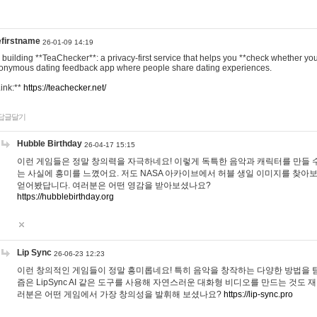
efirstname
26-01-09 14:19
m building **TeaChecker**: a privacy-first service that helps you **check whether y
onymous dating feedback app where people share dating experiences.
Link:**
https://teachecker.net/
답글달기
Hubble Birthday
26-04-17 15:15
이런 게임들은 정말 창의력을 자극하네요! 이렇게 독특한 음악과 캐릭터를 만들 
는 사실에 흥미를 느꼈어요. 저도 NASA 아카이브에서 허블 생일 이미지를 찾아
얻어봤답니다. 여러분은 어떤 영감을 받아보셨나요?
https://hubblebirthday.org
Lip Sync
26-06-23 12:23
이런 창의적인 게임들이 정말 흥미롭네요! 특히 음악을 창작하는 다양한 방법을 탐
즘은 LipSync AI 같은 도구를 사용해 자연스러운 대화형 비디오를 만드는 것도 
러분은 어떤 게임에서 가장 창의성을 발휘해 보셨나요?
https://lip-sync.pro