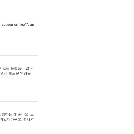
ou appear on Tea**, an
수 있는 플랫폼이 많다
보면서 새로운 영감을
험하는 게 좋아요. 요
재미있더라구요. 혹시 여