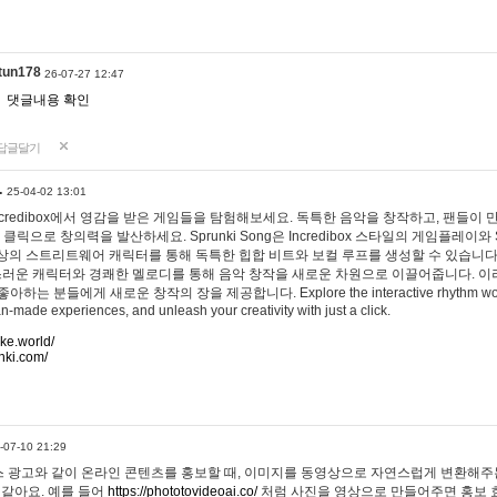
tun178
26-07-27 12:47
댓글내용 확인
답글달기
…
25-04-02 13:01
 Incredibox에서 영감을 받은 게임들을 탐험해보세요. 독특한 음악을 창작하고, 팬들이
 클릭으로 창의력을 발산하세요. Sprunki Song은 Incredibox 스타일의 게임플레이와 
상의 스트리트웨어 캐릭터를 통해 독특한 힙합 비트와 보컬 루프를 생성할 수 있습니다. 또한
사랑스러운 캐릭터와 경쾌한 멜로디를 통해 음악 창작을 새로운 차원으로 이끌어줍니다. 이
는 분들에게 새로운 창작의 장을 제공합니다. Explore the interactive rhythm world 
n-made experiences, and unleash your creativity with just a click.
ake.world/
nki.com/
-07-10 21:29
 광고와 같이 온라인 콘텐츠를 홍보할 때, 이미지를 동영상으로 자연스럽게 변환해주는
 같아요. 예를 들어
https://phototovideoai.co/
처럼 사진을 영상으로 만들어주면 홍보 효