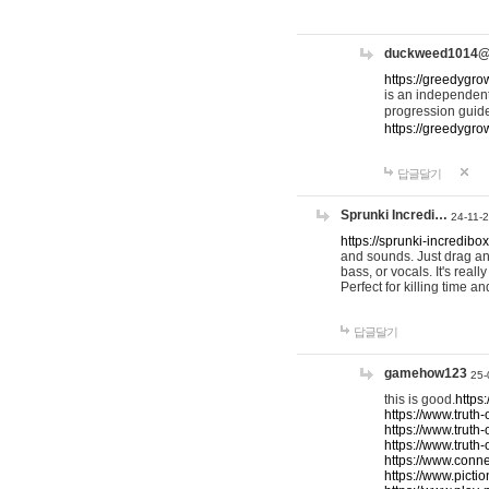
duckweed1014
https://greedygro
is an independent
progression guid
https://greedygr
답글달기
Sprunki Incredi…
24-11-
https://sprunki-incredibo
and sounds. Just drag an
bass, or vocals. It's rea
Perfect for killing time an
답글달기
gamehow123
25-
this is good.
https
https://www.truth-
https://www.truth-
https://www.truth
https://www.connec
https://www.pictio