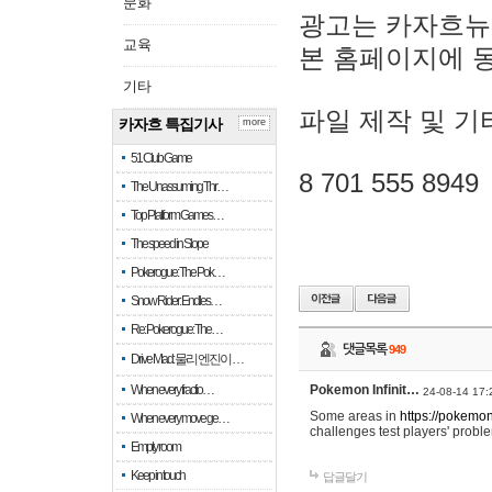
문화
광고는 카자흐뉴
교육
본 홈페이지에 
기타
파일 제작 및 기
카자흐 특집기사
more
51 Club Game
8 701 555 8949
The Unassuming Thr…
Top Platform Games…
The speed in Slope
Pokerogue: The Pok…
Snow Rider: Endles…
Re: Pokerogue: The…
댓글목록
949
Drive Mad: 물리 엔진이 …
When every fractio…
Pokemon Infinit…
24-08-14 17:
Some areas in
https://pokemoni
When every move ge…
challenges test players' proble
Empty room
Keep in touch
답글달기