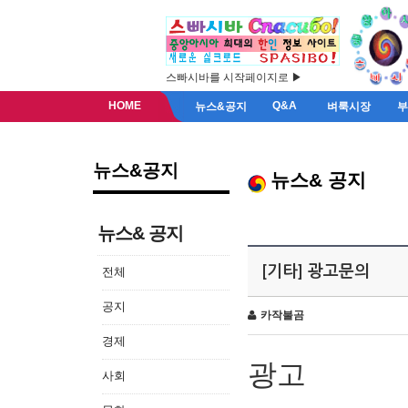
스빠시바를 시작페이지로 ▶
HOME
Q&A
뉴스&공지
벼룩시장
뉴스&공지
뉴스& 공지
뉴스& 공지
[기타] 광고문의
전체
공지
카작불곰
경제
광고
사회