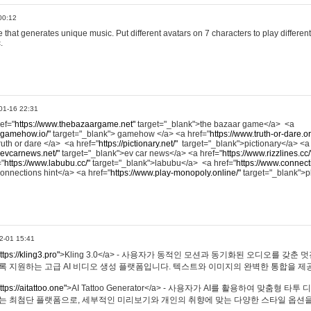
00:12
hat generates unique music. Put different avatars on 7 characters to play different
.
01-16 22:31
ref="
https://www.thebazaargame.net"
target="_blank">the bazaar game</a> <a
.gamehow.io/"
target="_blank"> gamehow </a> <a href="
https://www.truth-or-dare.o
ruth or dare </a> <a href="
https://pictionary.net/"
target="_blank">pictionary</a> <a
.evcarnews.net/"
target="_blank">ev car news</a> <a href="
https://www.rizzlines.cc/
="
https://www.labubu.cc/"
target="_blank">labubu</a> <a href="
https://www.connecti
onnections hint</a> <a href="
https://www.play-monopoly.online/"
target="_blank">
2-01 15:41
ttps://kling3.pro"
>Kling 3.0</a> - 사용자가 동적인 모션과 동기화된 오디오를 갖춘 
록 지원하는 고급 AI 비디오 생성 플랫폼입니다. 텍스트와 이미지의 완벽한 통합을 제공
ttps://aitattoo.one"
>AI Tattoo Generator</a> - 사용자가 AI를 활용하여 맞춤형 
있는 최첨단 플랫폼으로, 세부적인 미리보기와 개인의 취향에 맞는 다양한 스타일 옵션