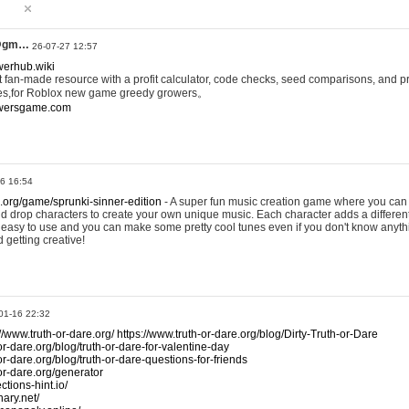
@gm…
26-07-27 12:57
werhub.wiki
 fan-made resource with a profit calculator, code checks, seed comparisons, and pr
es,for Roblox new game greedy growers。
owersgame.com
26 16:54
x.org/game/sprunki-sinner-edition
- A super fun music creation game where you can 
d drop characters to create your own unique music. Each character adds a differen
lly easy to use and you can make some pretty cool tunes even if you don't know anyt
d getting creative!
01-16 22:32
://www.truth-or-dare.org/
https://www.truth-or-dare.org/blog/Dirty-Truth-or-Dare
or-dare.org/blog/truth-or-dare-for-valentine-day
or-dare.org/blog/truth-or-dare-questions-for-friends
-or-dare.org/generator
tions-hint.io/
nary.net/