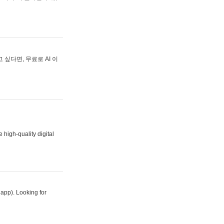
싶다면, 무료로 AI 이
 high-quality digital
 app). Looking for