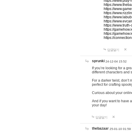
https://www.play-
https://www.theb
https://www.game
https://www.rizzli
https://www.labub
https://www.evcar
https://www.truth
https://gamehow.
https://gamehow.
https://connections
답글달기
sprunki
24-12-04 15:52
If you’re looking for a g
different characters and 
For a darker twist, don’t
perfect for crafting spoo
Curious about your onlin
And if you want to have a
your day!
답글달기
thebazaar
25-01-10 01:59