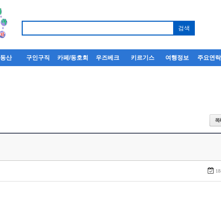
부동산
구인구직
카페/동호회
우즈베크
키르기스
여행정보
주요연
18