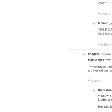
겠네요.
답글달기
lshimin
26
게임 광고와
미지 생성
답글달기
imagefx
25-09-16 
https://imgfx.dev/
Transform your id
art, illustrations
답글달기
thefirstn
**Title:**
feedback o
Hey r/buil