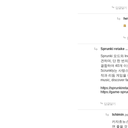
답글달기
he
Sprunki retake 
Sprunki 모드와
견하며, 단 한 번의
결합하여 40개 이
Scrunkly는 
작과 리듬 게임을 좋아하
music, discover fa
https://sprunkiret
https://game-spru
답글달기
lshimin
26
카자흐뉴스
면 좋을 것