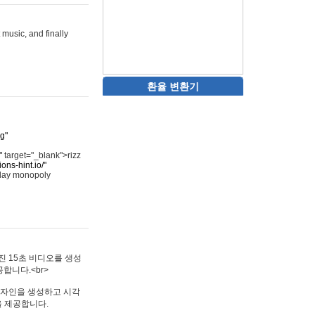
 music, and finally
환율 변환기
rg"
"
target="_blank">rizz
ons-hint.io/"
play monopoly
멋진 15초 비디오를 생성
합니다.<br>
타투 디자인을 생성하고 시각
을 제공합니다.