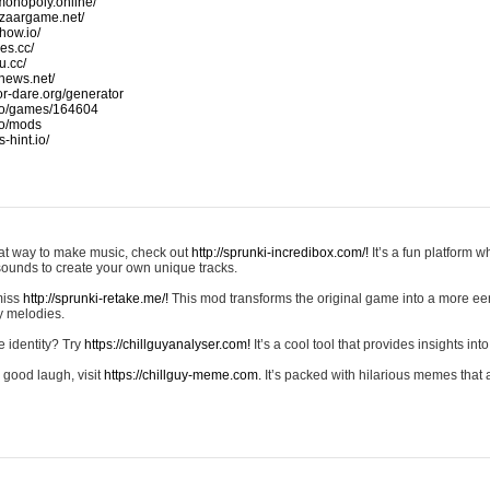
monopoly.online/
azaargame.net/
how.io/
nes.cc/
u.cc/
news.net/
-or-dare.org/generator
io/games/164604
io/mods
-hint.io/
reat way to make music, check out
http://sprunki-incredibox.com/!
It’s a fun platform 
sounds to create your own unique tracks.
 miss
http://sprunki-retake.me/!
This mod transforms the original game into a more ee
ky melodies.
e identity? Try
https://chillguyanalyser.com!
It’s a cool tool that provides insights into 
 good laugh, visit
https://chillguy-meme.com.
It’s packed with hilarious memes that 