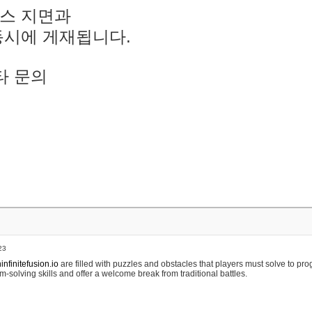
스 지면과
동시에 게재됩니다.
타 문의
23
nfinitefusion.io
are filled with puzzles and obstacles that players must solve to pr
m-solving skills and offer a welcome break from traditional battles.