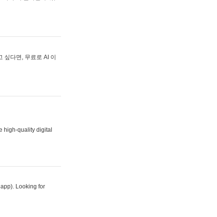
싶다면, 무료로 AI 이
 high-quality digital
 app). Looking for