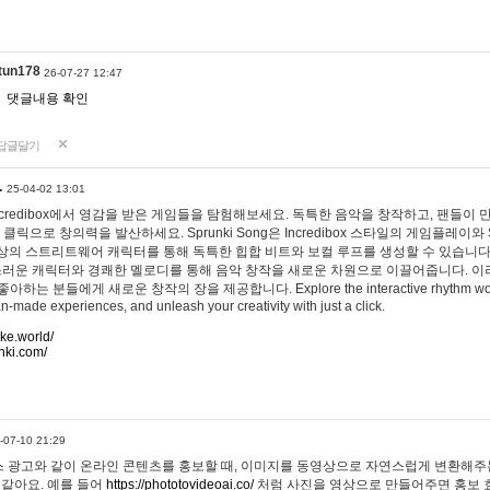
tun178
26-07-27 12:47
댓글내용 확인
답글달기
…
25-04-02 13:01
 Incredibox에서 영감을 받은 게임들을 탐험해보세요. 독특한 음악을 창작하고, 팬들이
 클릭으로 창의력을 발산하세요. Sprunki Song은 Incredibox 스타일의 게임플레이와 
상의 스트리트웨어 캐릭터를 통해 독특한 힙합 비트와 보컬 루프를 생성할 수 있습니다. 또한
사랑스러운 캐릭터와 경쾌한 멜로디를 통해 음악 창작을 새로운 차원으로 이끌어줍니다. 이
는 분들에게 새로운 창작의 장을 제공합니다. Explore the interactive rhythm world 
n-made experiences, and unleash your creativity with just a click.
ake.world/
nki.com/
-07-10 21:29
 광고와 같이 온라인 콘텐츠를 홍보할 때, 이미지를 동영상으로 자연스럽게 변환해주는
 같아요. 예를 들어
https://phototovideoai.co/
처럼 사진을 영상으로 만들어주면 홍보 효