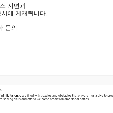
스 지면과
동시에 게재됩니다.
타 문의
23
nfinitefusion.io
are filled with puzzles and obstacles that players must solve to pr
m-solving skills and offer a welcome break from traditional battles.