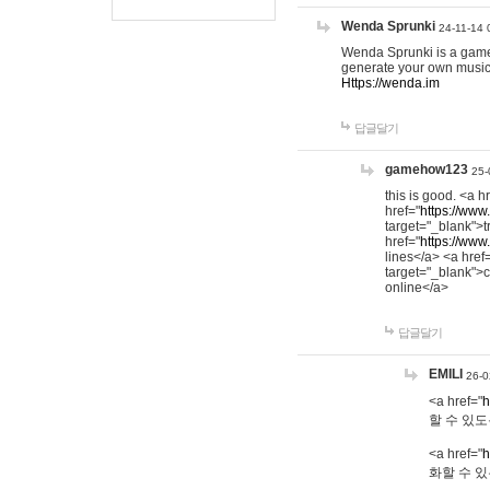
Wenda Sprunki
24-11-14 
Wenda Sprunki is a game t
generate your own music
Https://wenda.im
답글달기
gamehow123
25-
this is good. <a h
href="
https://www
target="_blank">t
href="
https://www
lines</a> <a href
target="_blank">c
online</a>
답글달기
EMILI
26-0
<a href="
h
할 수 있도
<a href="
h
화할 수 