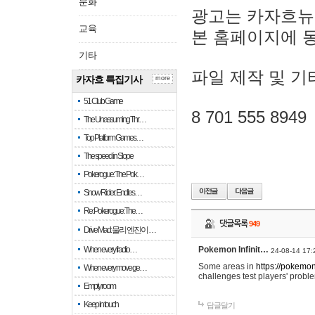
문화
광고는 카자흐뉴
교육
본 홈페이지에 
기타
파일 제작 및 기
카자흐 특집기사
more
51 Club Game
8 701 555 8949
The Unassuming Thr…
Top Platform Games…
The speed in Slope
Pokerogue: The Pok…
Snow Rider: Endles…
Re: Pokerogue: The…
댓글목록
949
Drive Mad: 물리 엔진이 …
When every fractio…
Pokemon Infinit…
24-08-14 17:
Some areas in
https://pokemoni
When every move ge…
challenges test players' proble
Empty room
Keep in touch
답글달기