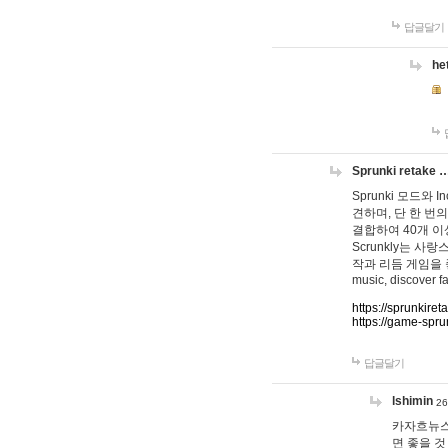
답글달기
he
Sprunki retake 
Sprunki 모드와
견하며, 단 한 번의
결합하여 40개 이
Scrunkly는 
작과 리듬 게임을 좋아하
music, discover fa
https://sprunkiret
https://game-spru
답글달기
lshimin
26
카자흐뉴스
면 좋을 것