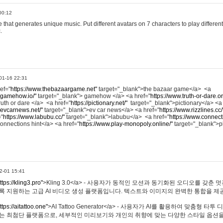
00:12
hat generates unique music. Put different avatars on 7 characters to play different
.
01-16 22:31
ref="
https://www.thebazaargame.net"
target="_blank">the bazaar game</a> <a
.gamehow.io/"
target="_blank"> gamehow </a> <a href="
https://www.truth-or-dare.o
ruth or dare </a> <a href="
https://pictionary.net/"
target="_blank">pictionary</a> <a
.evcarnews.net/"
target="_blank">ev car news</a> <a href="
https://www.rizzlines.cc/
="
https://www.labubu.cc/"
target="_blank">labubu</a> <a href="
https://www.connecti
onnections hint</a> <a href="
https://www.play-monopoly.online/"
target="_blank">
2-01 15:41
ttps://kling3.pro"
>Kling 3.0</a> - 사용자가 동적인 모션과 동기화된 오디오를 갖춘 
록 지원하는 고급 AI 비디오 생성 플랫폼입니다. 텍스트와 이미지의 완벽한 통합을 제공
ttps://aitattoo.one"
>AI Tattoo Generator</a> - 사용자가 AI를 활용하여 맞춤형 
있는 최첨단 플랫폼으로, 세부적인 미리보기와 개인의 취향에 맞는 다양한 스타일 옵션