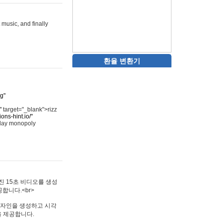
 music, and finally
환율 변환기
rg"
"
target="_blank">rizz
ons-hint.io/"
play monopoly
멋진 15초 비디오를 생성
합니다.<br>
타투 디자인을 생성하고 시각
을 제공합니다.