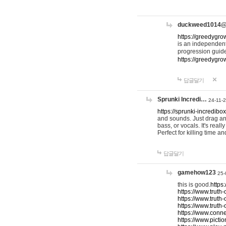
duckweed1014
https://greedygro
is an independent
progression guid
https://greedygr
답글달기
Sprunki Incredi…
24-11-
https://sprunki-incredibo
and sounds. Just drag an
bass, or vocals. It's rea
Perfect for killing time an
답글달기
gamehow123
25-
this is good.
https
https://www.truth-
https://www.truth-
https://www.truth
https://www.connec
https://www.pictio