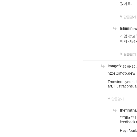
겠네요.
답글달기
lshimin
26
게임 광고와
미지 생성
답글달기
imagefx
25-09-16 
https://imgfx.dev/
Transform your id
art, illustrations
답글달기
thefirstn
**Title:**
feedback o
Hey r/buil