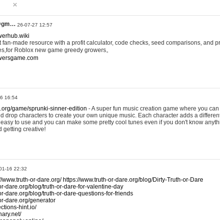
@gm…
26-07-27 12:57
werhub.wiki
 fan-made resource with a profit calculator, code checks, seed comparisons, and pr
es,for Roblox new game greedy growers。
owersgame.com
26 16:54
x.org/game/sprunki-sinner-edition
- A super fun music creation game where you can 
d drop characters to create your own unique music. Each character adds a differen
lly easy to use and you can make some pretty cool tunes even if you don't know anyt
d getting creative!
01-16 22:32
://www.truth-or-dare.org/
https://www.truth-or-dare.org/blog/Dirty-Truth-or-Dare
or-dare.org/blog/truth-or-dare-for-valentine-day
or-dare.org/blog/truth-or-dare-questions-for-friends
-or-dare.org/generator
tions-hint.io/
nary.net/