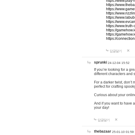
https://www.play-
https://www.theb
https://www.game
https://www.rizzli
https://www.labub
https://www.evcar
https://www.truth
https://gamehow.
https://gamehow.
https://connections
답글달기
sprunki
24-12-04 15:52
If you’re looking for a g
different characters and 
For a darker twist, don’t
perfect for crafting spoo
Curious about your onlin
And if you want to have a
your day!
답글달기
thebazaar
25-01-10 01:59