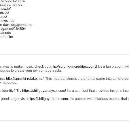
monopoly.online/
azaargame.net/
how.io/
nes.cc/
u.cc/
news.net/
-or-dare.org/generator
io/games/164604
io/mods
-hint.io/
reat way to make music, check out
http://sprunki-incredibox.com/!
It’s a fun platform 
sounds to create your own unique tracks.
 miss
http://sprunki-retake.me/!
This mod transforms the original game into a more ee
ky melodies.
e identity? Try
https://chillguyanalyser.com!
It’s a cool tool that provides insights into 
 good laugh, visit
https://chillguy-meme.com.
It’s packed with hilarious memes that 