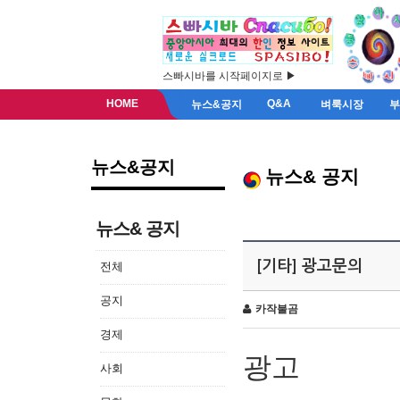
스빠시바를 시작페이지로 ▶
HOME
Q&A
뉴스&공지
벼룩시장
뉴스&공지
뉴스& 공지
뉴스& 공지
[기타] 광고문의
전체
공지
카작불곰
경제
광고
사회