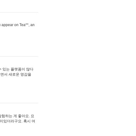
ou appear on Tea**, an
수 있는 플랫폼이 많다
보면서 새로운 영감을
험하는 게 좋아요. 요
재미있더라구요. 혹시 여