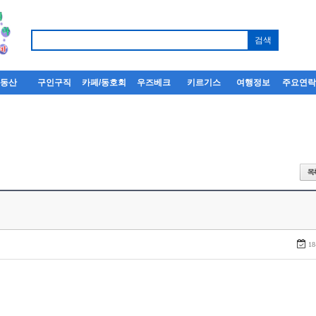
부동산
구인구직
카페/동호회
우즈베크
키르기스
여행정보
주요연
18