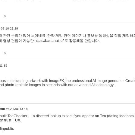
-07-10 21:29
 관련 문의가 많아 보이네요. 만약 게임 관련 이미지나 홍보용 동영상을 직접 제작하고 
과 영상 편집이 가능한
https://bananai.io/
도 활용해볼 만합니다.
11:35
eas into stunning artwork with ImageFX, the professional AI image generator. Create
, and photo-realistic images in seconds with our advanced AI technology.
ame
26-01-09 14:18
 I built TeaChecker — a discreet lookup to see if you appear on Tea (dating feedback
n trust + UX.
dinpublic