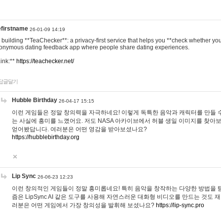
efirstname
26-01-09 14:19
m building **TeaChecker**: a privacy-first service that helps you **check whether y
onymous dating feedback app where people share dating experiences.
Link:**
https://teachecker.net/
답글달기
Hubble Birthday
26-04-17 15:15
이런 게임들은 정말 창의력을 자극하네요! 이렇게 독특한 음악과 캐릭터를 만들 
는 사실에 흥미를 느꼈어요. 저도 NASA 아카이브에서 허블 생일 이미지를 찾아
얻어봤답니다. 여러분은 어떤 영감을 받아보셨나요?
https://hubblebirthday.org
Lip Sync
26-06-23 12:23
이런 창의적인 게임들이 정말 흥미롭네요! 특히 음악을 창작하는 다양한 방법을 탐
즘은 LipSync AI 같은 도구를 사용해 자연스러운 대화형 비디오를 만드는 것도 
러분은 어떤 게임에서 가장 창의성을 발휘해 보셨나요?
https://lip-sync.pro