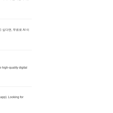
싶다면, 무료로 AI 이
 high-quality digital
 app). Looking for