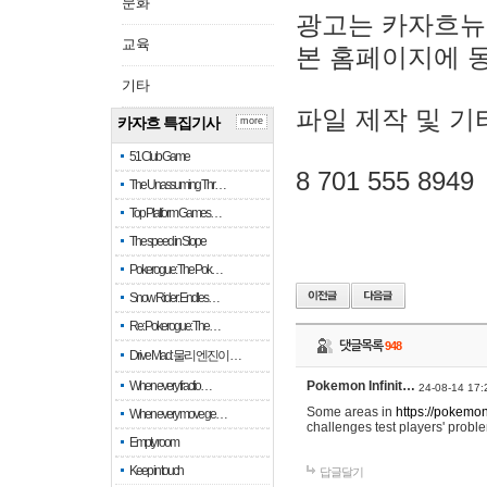
문화
광고는 카자흐뉴
교육
본 홈페이지에 
기타
파일 제작 및 기
카자흐 특집기사
more
51 Club Game
8 701 555 8949
The Unassuming Thr…
Top Platform Games…
The speed in Slope
Pokerogue: The Pok…
Snow Rider: Endles…
Re: Pokerogue: The…
댓글목록
948
Drive Mad: 물리 엔진이 …
When every fractio…
Pokemon Infinit…
24-08-14 17:
Some areas in
https://pokemoni
When every move ge…
challenges test players' proble
Empty room
Keep in touch
답글달기