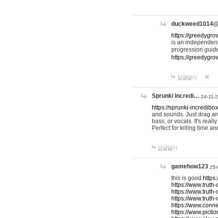
duckweed1014
https://greedygro
is an independent
progression guid
https://greedygr
답글달기
Sprunki Incredi…
24-11-
https://sprunki-incredibo
and sounds. Just drag an
bass, or vocals. It's rea
Perfect for killing time an
답글달기
gamehow123
25-
this is good.
https
https://www.truth-
https://www.truth-
https://www.truth
https://www.connec
https://www.pictio