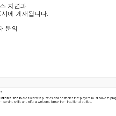
스 지면과
동시에 게재됩니다.
타 문의
23
nfinitefusion.io
are filled with puzzles and obstacles that players must solve to pr
m-solving skills and offer a welcome break from traditional battles.