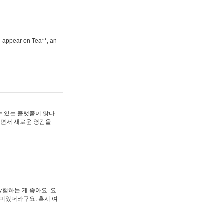
ou appear on Tea**, an
수 있는 플랫폼이 많다
보면서 새로운 영감을
험하는 게 좋아요. 요
재미있더라구요. 혹시 여