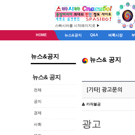
스빠시바를 시작페이지로 ▶
HOME
Q&A
뉴스&공지
벼룩시장
뉴스&공지
뉴스& 공지
뉴스& 공지
[기타] 광고문의
전체
공지
카작불곰
경제
광고
사회