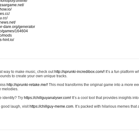
monopoly.online/
azaargame.net/
how.io/
nes.cc/
u.cc/
news.net/
-or-dare.org/generator
io/games/164604
io/mods
-hint.io/
reat way to make music, check out
http://sprunki-incredibox.com/!
It’s a fun platform 
sounds to create your own unique tracks.
 miss
http://sprunki-retake.me/!
This mod transforms the original game into a more ee
ky melodies.
e identity? Try
https://chillguyanalyser.com!
It’s a cool tool that provides insights into 
 good laugh, visit
https://chillguy-meme.com.
It’s packed with hilarious memes that 