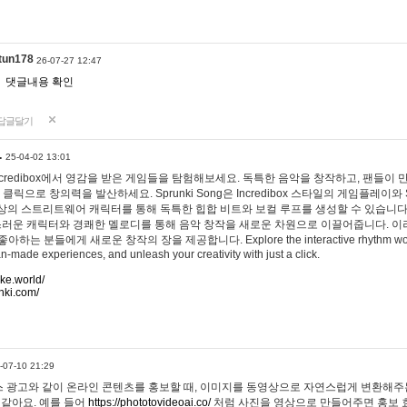
tun178
26-07-27 12:47
댓글내용 확인
답글달기
…
25-04-02 13:01
 Incredibox에서 영감을 받은 게임들을 탐험해보세요. 독특한 음악을 창작하고, 팬들이
 클릭으로 창의력을 발산하세요. Sprunki Song은 Incredibox 스타일의 게임플레이와 
상의 스트리트웨어 캐릭터를 통해 독특한 힙합 비트와 보컬 루프를 생성할 수 있습니다. 또한
사랑스러운 캐릭터와 경쾌한 멜로디를 통해 음악 창작을 새로운 차원으로 이끌어줍니다. 이
는 분들에게 새로운 창작의 장을 제공합니다. Explore the interactive rhythm world 
n-made experiences, and unleash your creativity with just a click.
ake.world/
nki.com/
-07-10 21:29
 광고와 같이 온라인 콘텐츠를 홍보할 때, 이미지를 동영상으로 자연스럽게 변환해주는
 같아요. 예를 들어
https://phototovideoai.co/
처럼 사진을 영상으로 만들어주면 홍보 효