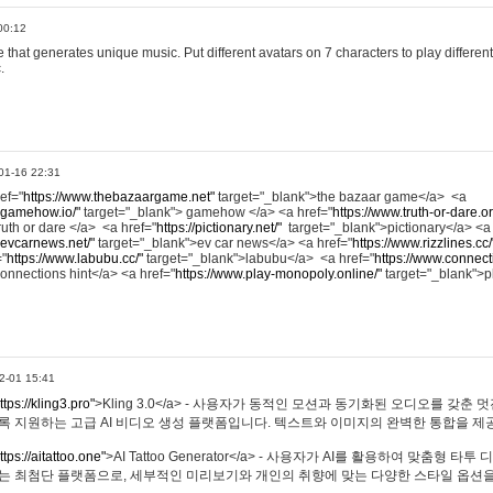
00:12
hat generates unique music. Put different avatars on 7 characters to play different
.
01-16 22:31
ref="
https://www.thebazaargame.net"
target="_blank">the bazaar game</a> <a
.gamehow.io/"
target="_blank"> gamehow </a> <a href="
https://www.truth-or-dare.o
ruth or dare </a> <a href="
https://pictionary.net/"
target="_blank">pictionary</a> <a
.evcarnews.net/"
target="_blank">ev car news</a> <a href="
https://www.rizzlines.cc/
="
https://www.labubu.cc/"
target="_blank">labubu</a> <a href="
https://www.connecti
onnections hint</a> <a href="
https://www.play-monopoly.online/"
target="_blank">
2-01 15:41
ttps://kling3.pro"
>Kling 3.0</a> - 사용자가 동적인 모션과 동기화된 오디오를 갖춘 
록 지원하는 고급 AI 비디오 생성 플랫폼입니다. 텍스트와 이미지의 완벽한 통합을 제공
ttps://aitattoo.one"
>AI Tattoo Generator</a> - 사용자가 AI를 활용하여 맞춤형 
있는 최첨단 플랫폼으로, 세부적인 미리보기와 개인의 취향에 맞는 다양한 스타일 옵션