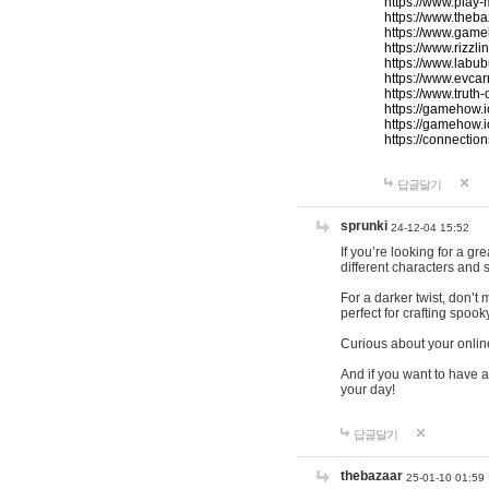
https://www.play-
https://www.theb
https://www.game
https://www.rizzli
https://www.labub
https://www.evcar
https://www.truth
https://gamehow.
https://gamehow.
https://connections
답글달기
sprunki
24-12-04 15:52
If you’re looking for a g
different characters and 
For a darker twist, don’t
perfect for crafting spoo
Curious about your onlin
And if you want to have a
your day!
답글달기
thebazaar
25-01-10 01:59