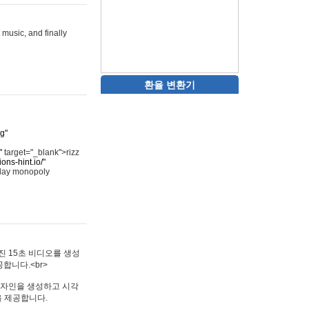
 music, and finally
환율 변환기
rg"
"
target="_blank">rizz
ons-hint.io/"
play monopoly
멋진 15초 비디오를 생성
합니다.<br>
타투 디자인을 생성하고 시각
을 제공합니다.