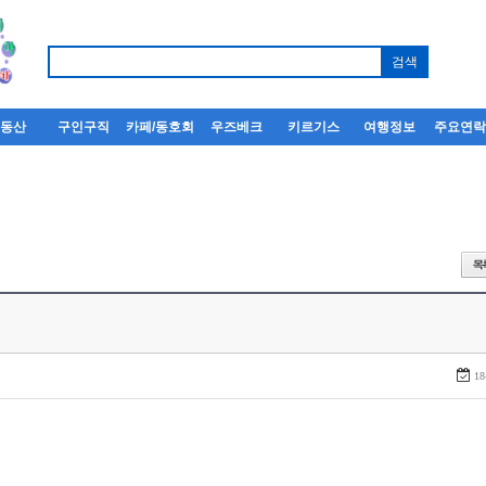
부동산
구인구직
카페/동호회
우즈베크
키르기스
여행정보
주요연
18