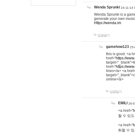
Wenda Sprunki
24-11-14 
Wenda Sprunki is a game t
generate your own music
Https://wenda.im
답글달기
gamehow123
25-
this is good. <a h
href="
https://www
target="_blank">t
href="
https://www
lines</a> <a href
target="_blank">c
online</a>
답글달기
EMILI
26-0
<a href="
h
할 수 있도
<a href="
h
화할 수 