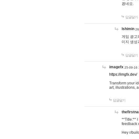
겠네요.
답글달기
lshimin
26
게임 광고와
미지 생성
답글달기
imagefx
25-09-16 
https://imgfx.dev/
Transform your id
art, illustrations
답글달기
thefirstn
**Title:**
feedback o
Hey r/buil