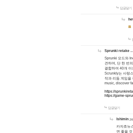
답글달기
he
Sprunki retake 
Sprunki 모드와
견하며, 단 한 번의
결합하여 40개 이
Scrunkly는 
작과 리듬 게임을 좋아하
music, discover fa
https://sprunkiret
https://game-spru
답글달기
lshimin
26
카자흐뉴스
면 좋을 것