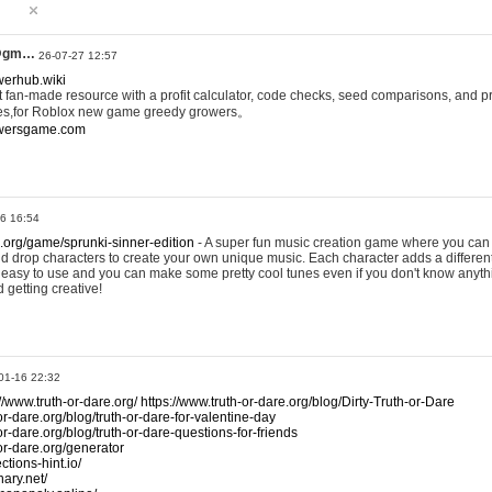
@gm…
26-07-27 12:57
werhub.wiki
 fan-made resource with a profit calculator, code checks, seed comparisons, and pr
es,for Roblox new game greedy growers。
owersgame.com
26 16:54
x.org/game/sprunki-sinner-edition
- A super fun music creation game where you can 
d drop characters to create your own unique music. Each character adds a differen
lly easy to use and you can make some pretty cool tunes even if you don't know anyt
d getting creative!
01-16 22:32
://www.truth-or-dare.org/
https://www.truth-or-dare.org/blog/Dirty-Truth-or-Dare
or-dare.org/blog/truth-or-dare-for-valentine-day
or-dare.org/blog/truth-or-dare-questions-for-friends
-or-dare.org/generator
tions-hint.io/
nary.net/