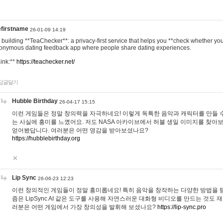
efirstname
26-01-09 14:19
m building **TeaChecker**: a privacy-first service that helps you **check whether y
onymous dating feedback app where people share dating experiences.
Link:**
https://teachecker.net/
답글달기
Hubble Birthday
26-04-17 15:15
이런 게임들은 정말 창의력을 자극하네요! 이렇게 독특한 음악과 캐릭터를 만들 
는 사실에 흥미를 느꼈어요. 저도 NASA 아카이브에서 허블 생일 이미지를 찾아
얻어봤답니다. 여러분은 어떤 영감을 받아보셨나요?
https://hubblebirthday.org
Lip Sync
26-06-23 12:23
이런 창의적인 게임들이 정말 흥미롭네요! 특히 음악을 창작하는 다양한 방법을 탐
즘은 LipSync AI 같은 도구를 사용해 자연스러운 대화형 비디오를 만드는 것도 
러분은 어떤 게임에서 가장 창의성을 발휘해 보셨나요?
https://lip-sync.pro