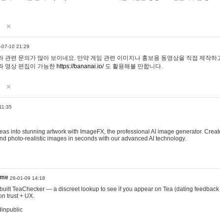
-07-10 21:29
 관련 문의가 많아 보이네요. 만약 게임 관련 이미지나 홍보용 동영상을 직접 제작하고 
과 영상 편집이 가능한
https://bananai.io/
도 활용해볼 만합니다.
11:35
eas into stunning artwork with ImageFX, the professional AI image generator. Create
, and photo-realistic images in seconds with our advanced AI technology.
ame
26-01-09 14:18
 I built TeaChecker — a discreet lookup to see if you appear on Tea (dating feedback
n trust + UX.
dinpublic