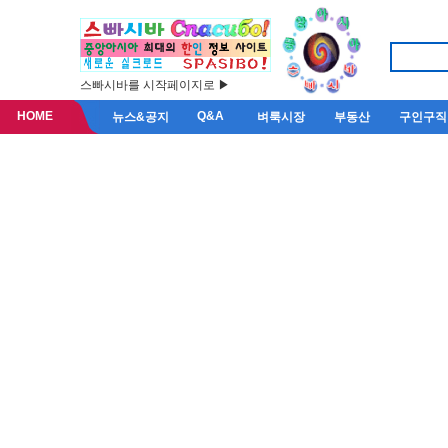
스빠시바를 시작페이지로 ▶
HOME
Q&A
뉴스&공지
벼룩시장
부동산
구인구직