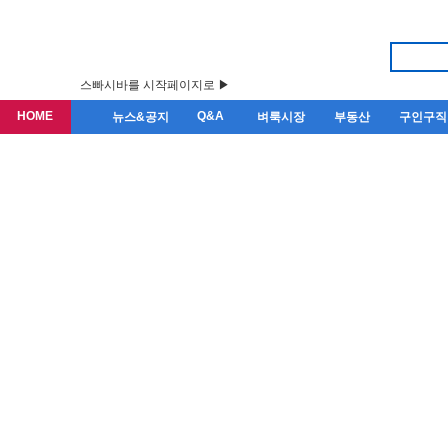
스빠시바를 시작페이지로 ▶
HOME
Q&A
뉴스&공지
벼룩시장
부동산
구인구직