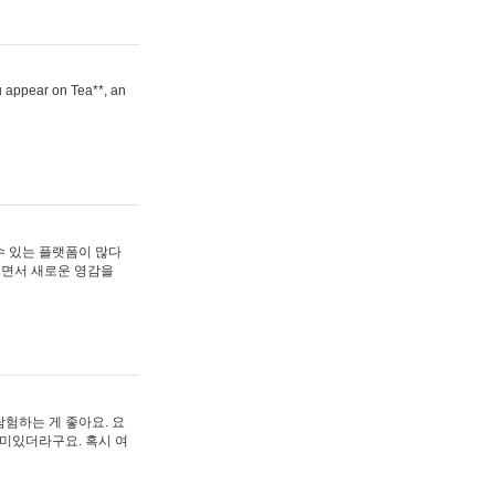
ou appear on Tea**, an
수 있는 플랫폼이 많다
보면서 새로운 영감을
험하는 게 좋아요. 요
재미있더라구요. 혹시 여