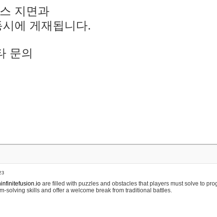
스 지면과
동시에 게재됩니다.
타 문의
23
nfinitefusion.io
are filled with puzzles and obstacles that players must solve to pr
m-solving skills and offer a welcome break from traditional battles.