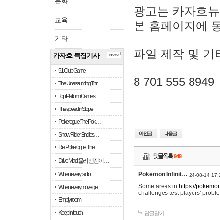
문화
광고는 카자흐뉴
교육
본 홈페이지에 
기타
파일 제작 및 기
카자흐 특집기사
more
51 Club Game
8 701 555 8949
The Unassuming Thr…
Top Platform Games…
The speed in Slope
Pokerogue: The Pok…
Snow Rider: Endles…
Re: Pokerogue: The…
댓글목록
949
Drive Mad: 물리 엔진이 …
When every fractio…
Pokemon Infinit…
24-08-14 17:
Some areas in
https://pokemoni
When every move ge…
challenges test players' proble
Empty room
Keep in touch
답글달기