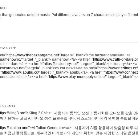
00:12
hat generates unique music. Put different avatars on 7 characters to play different
.
01-16 22:31
ref="
https://www.thebazaargame.net"
target="_blank">the bazaar game</a> <a
.gamehow.io/"
target="_blank"> gamehow </a> <a href="
https://www.truth-or-dare.o
ruth or dare </a> <a href="
https://pictionary.net/"
target="_blank">pictionary</a> <a
.evcarnews.net/"
target="_blank">ev car news</a> <a href="
https://www.rizzlines.cc/
="
https://www.labubu.cc/"
target="_blank">labubu</a> <a href="
https://www.connecti
onnections hint</a> <a href="
https://www.play-monopoly.online/"
target="_blank">
2-01 15:41
ttps://kling3.pro"
>Kling 3.0</a> - 사용자가 동적인 모션과 동기화된 오디오를 갖춘 
록 지원하는 고급 AI 비디오 생성 플랫폼입니다. 텍스트와 이미지의 완벽한 통합을 제공
ttps://aitattoo.one"
>AI Tattoo Generator</a> - 사용자가 AI를 활용하여 맞춤형 
있는 최첨단 플랫폼으로, 세부적인 미리보기와 개인의 취향에 맞는 다양한 스타일 옵션