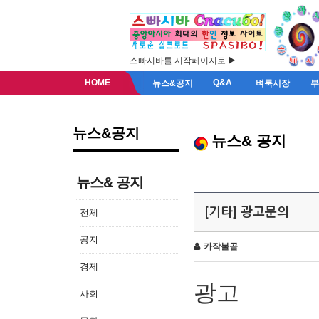
스빠시바를 시작페이지로 ▶
HOME
Q&A
뉴스&공지
벼룩시장
뉴스&공지
뉴스& 공지
뉴스& 공지
[기타] 광고문의
전체
공지
카작불곰
경제
광고
사회