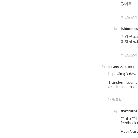
겠네요.
답글달기
lshimin
26
게임 광고와
미지 생성
답글달기
imagefx
25-09-16 
https://imgfx.dev/
Transform your id
art, illustrations
답글달기
thefirstn
**Title:**
feedback o
Hey r/buil