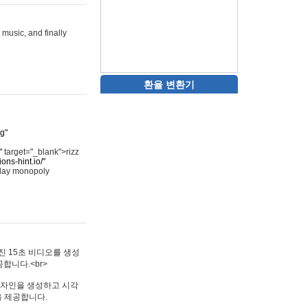
 music, and finally
환율 변환기
rg"
"
target="_blank">rizz
ons-hint.io/"
play monopoly
멋진 15초 비디오를 생성
합니다.<br>
타투 디자인을 생성하고 시각
을 제공합니다.