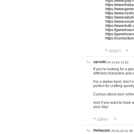
https://www.play-
https://www.theb
https://www.game
https://www.rizzli
https://www.labub
https://www.evcar
https://www.truth
https://gamehow.
https://gamehow.
https://connections
답글달기
sprunki
24-12-04 15:52
If you’re looking for a g
different characters and 
For a darker twist, don’t
perfect for crafting spoo
Curious about your onlin
And if you want to have a
your day!
답글달기
thebazaar
25-01-10 01:59