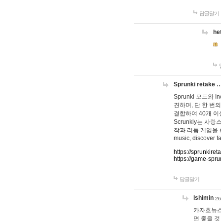
답글달기
he
Sprunki retake 
Sprunki 모드와
견하며, 단 한 번의
결합하여 40개 이
Scrunkly는 
작과 리듬 게임을 좋아하
music, discover fa
https://sprunkiret
https://game-spru
답글달기
lshimin
26
카자흐뉴스
면 좋을 것