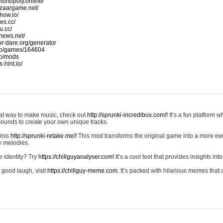
monopoly.online/
azaargame.net/
how.io/
nes.cc/
u.cc/
news.net/
-or-dare.org/generator
io/games/164604
io/mods
-hint.io/
reat way to make music, check out
http://sprunki-incredibox.com/!
It’s a fun platform 
sounds to create your own unique tracks.
 miss
http://sprunki-retake.me/!
This mod transforms the original game into a more ee
ky melodies.
e identity? Try
https://chillguyanalyser.com!
It’s a cool tool that provides insights into 
 good laugh, visit
https://chillguy-meme.com.
It’s packed with hilarious memes that 