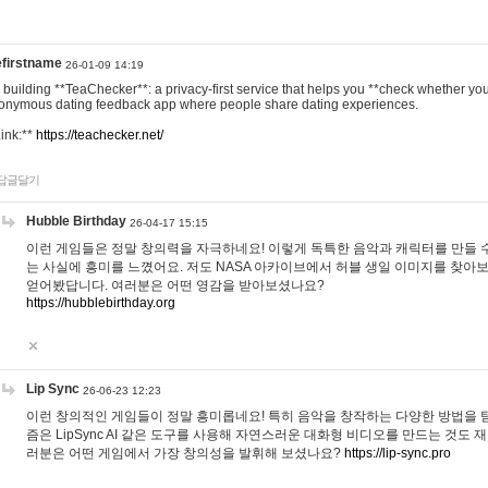
efirstname
26-01-09 14:19
m building **TeaChecker**: a privacy-first service that helps you **check whether y
onymous dating feedback app where people share dating experiences.
Link:**
https://teachecker.net/
답글달기
Hubble Birthday
26-04-17 15:15
이런 게임들은 정말 창의력을 자극하네요! 이렇게 독특한 음악과 캐릭터를 만들 
는 사실에 흥미를 느꼈어요. 저도 NASA 아카이브에서 허블 생일 이미지를 찾아
얻어봤답니다. 여러분은 어떤 영감을 받아보셨나요?
https://hubblebirthday.org
Lip Sync
26-06-23 12:23
이런 창의적인 게임들이 정말 흥미롭네요! 특히 음악을 창작하는 다양한 방법을 탐
즘은 LipSync AI 같은 도구를 사용해 자연스러운 대화형 비디오를 만드는 것도 
러분은 어떤 게임에서 가장 창의성을 발휘해 보셨나요?
https://lip-sync.pro