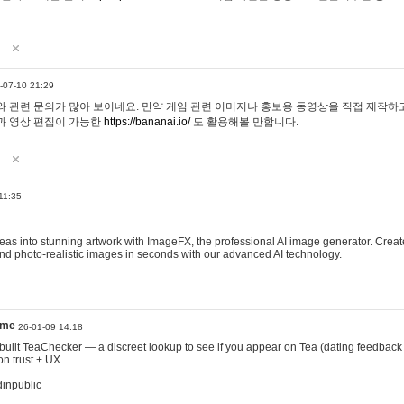
-07-10 21:29
 관련 문의가 많아 보이네요. 만약 게임 관련 이미지나 홍보용 동영상을 직접 제작하고 
과 영상 편집이 가능한
https://bananai.io/
도 활용해볼 만합니다.
11:35
eas into stunning artwork with ImageFX, the professional AI image generator. Create
, and photo-realistic images in seconds with our advanced AI technology.
ame
26-01-09 14:18
 I built TeaChecker — a discreet lookup to see if you appear on Tea (dating feedback
n trust + UX.
dinpublic