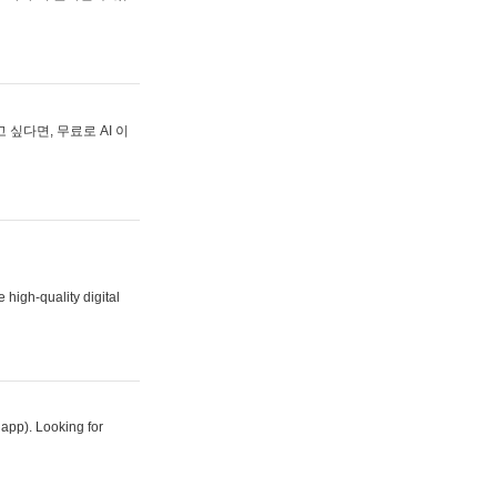
싶다면, 무료로 AI 이
 high-quality digital
 app). Looking for