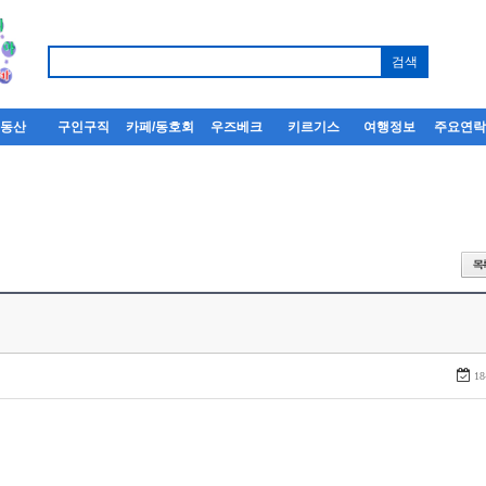
부동산
구인구직
카페/동호회
우즈베크
키르기스
여행정보
주요연
18