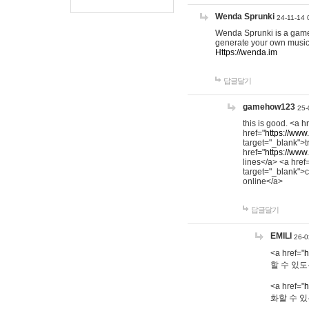
Wenda Sprunki
24-11-14 
Wenda Sprunki is a game t
generate your own music
Https://wenda.im
답글달기
gamehow123
25-
this is good. <a h
href="
https://www
target="_blank">t
href="
https://www
lines</a> <a href
target="_blank">c
online</a>
답글달기
EMILI
26-0
<a href="
h
할 수 있도
<a href="
h
화할 수 