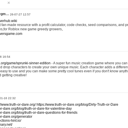
@gm…
26-07-27 12:57
werhub.wiki
 fan-made resource with a profit calculator, code checks, seed comparisons, and pr
es,for Roblox new game greedy growers。
owersgame.com
26 16:54
x.org/game/sprunki-sinner-edition
- A super fun music creation game where you can 
d drop characters to create your own unique music. Each character adds a differen
lly easy to use and you can make some pretty cool tunes even if you don't know anyt
d getting creative!
01-16 22:32
://www.truth-or-dare.org/
https://www.truth-or-dare.org/blog/Dirty-Truth-or-Dare
or-dare.org/blog/truth-or-dare-for-valentine-day
or-dare.org/blog/truth-or-dare-questions-for-friends
-or-dare.org/generator
tions-hint.io/
nary.net/