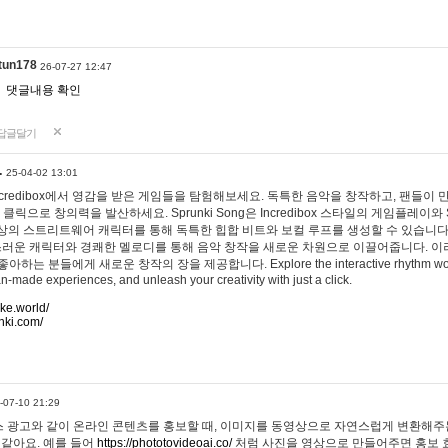
tun178
26-07-27 12:47
댓글내용 확인
답글달기
…
25-04-02 13:01
 Incredibox에서 영감을 받은 게임들을 탐험해보세요. 독특한 음악을 창작하고, 팬들이
 클릭으로 창의력을 발산하세요. Sprunki Song은 Incredibox 스타일의 게임플레이와 
상의 스트리트웨어 캐릭터를 통해 독특한 힙합 비트와 보컬 루프를 생성할 수 있습니다. 또한
사랑스러운 캐릭터와 경쾌한 멜로디를 통해 음악 창작을 새로운 차원으로 이끌어줍니다. 이
는 분들에게 새로운 창작의 장을 제공합니다. Explore the interactive rhythm world 
n-made experiences, and unleash your creativity with just a click.
ake.world/
nki.com/
-07-10 21:29
 광고와 같이 온라인 콘텐츠를 홍보할 때, 이미지를 동영상으로 자연스럽게 변환해주는
 같아요. 예를 들어
https://phototovideoai.co/
처럼 사진을 영상으로 만들어주면 홍보 효