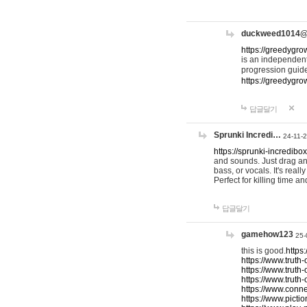
duckweed1014
https://greedygro
is an independent
progression guid
https://greedygr
답글달기
Sprunki Incredi…
24-11-
https://sprunki-incredibo
and sounds. Just drag an
bass, or vocals. It's rea
Perfect for killing time an
답글달기
gamehow123
25-
this is good.
https
https://www.truth-
https://www.truth-
https://www.truth
https://www.connec
https://www.pictio