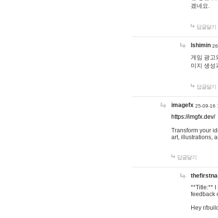
겠네요.
답글달기
lshimin
26
게임 광고와
미지 생성
답글달기
imagefx
25-09-16 
https://imgfx.dev/
Transform your id
art, illustrations
답글달기
thefirstn
**Title:**
feedback o
Hey r/buil