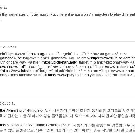
00:12
hat generates unique music. Put different avatars on 7 characters to play different
.
01-16 22:31
ref="
https://www.thebazaargame.net"
target="_blank">the bazaar game</a> <a
.gamehow.io/"
target="_blank"> gamehow </a> <a href="
https://www.truth-or-dare.o
ruth or dare </a> <a href="
https://pictionary.net/"
target="_blank">pictionary</a> <a
.evcarnews.net/"
target="_blank">ev car news</a> <a href="
https://www.rizzlines.cc/
="
https://www.labubu.cc/"
target="_blank">labubu</a> <a href="
https://www.connecti
onnections hint</a> <a href="
https://www.play-monopoly.online/"
target="_blank">
2-01 15:41
ttps://kling3.pro"
>Kling 3.0</a> - 사용자가 동적인 모션과 동기화된 오디오를 갖춘 
록 지원하는 고급 AI 비디오 생성 플랫폼입니다. 텍스트와 이미지의 완벽한 통합을 제공
ttps://aitattoo.one"
>AI Tattoo Generator</a> - 사용자가 AI를 활용하여 맞춤형 
있는 최첨단 플랫폼으로, 세부적인 미리보기와 개인의 취향에 맞는 다양한 스타일 옵션