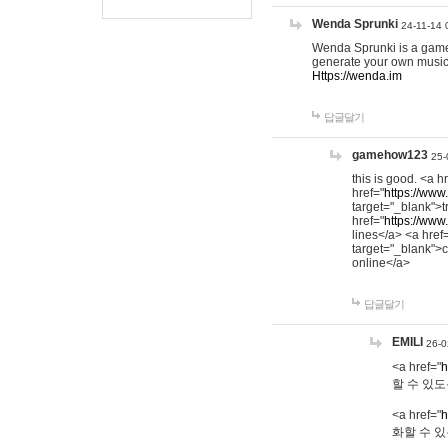
Wenda Sprunki
24-11-14 
Wenda Sprunki is a game t
generate your own music
Https://wenda.im
답글달기
gamehow123
25-
this is good. <a h
href="
https://www
target="_blank">t
href="
https://www
lines</a> <a href
target="_blank">c
online</a>
답글달기
EMILI
26-0
<a href="
h
할 수 있도
<a href="
h
화할 수 