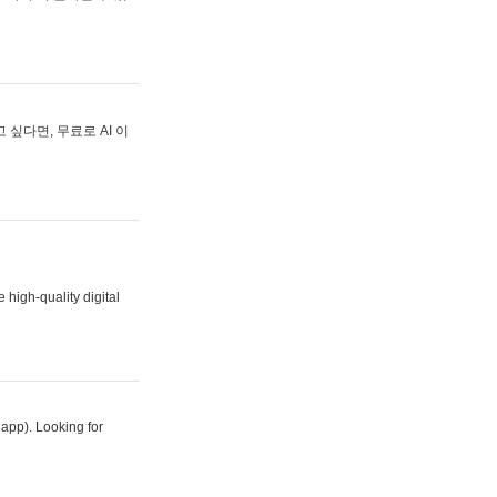
싶다면, 무료로 AI 이
 high-quality digital
 app). Looking for