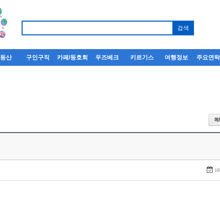
부동산
구인구직
카페/동호회
우즈베크
키르기스
여행정보
주요연
18