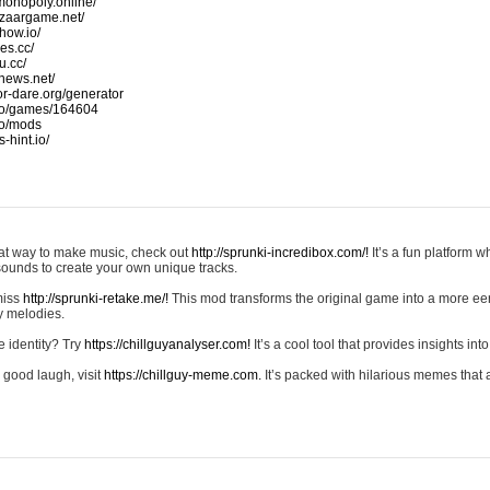
monopoly.online/
azaargame.net/
how.io/
nes.cc/
u.cc/
news.net/
-or-dare.org/generator
io/games/164604
io/mods
-hint.io/
reat way to make music, check out
http://sprunki-incredibox.com/!
It’s a fun platform 
sounds to create your own unique tracks.
 miss
http://sprunki-retake.me/!
This mod transforms the original game into a more ee
ky melodies.
e identity? Try
https://chillguyanalyser.com!
It’s a cool tool that provides insights into 
 good laugh, visit
https://chillguy-meme.com.
It’s packed with hilarious memes that 