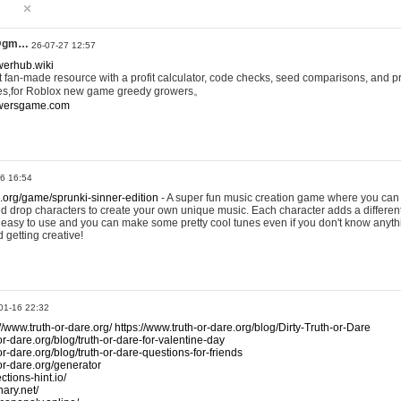
@gm…
26-07-27 12:57
werhub.wiki
 fan-made resource with a profit calculator, code checks, seed comparisons, and pr
es,for Roblox new game greedy growers。
owersgame.com
26 16:54
x.org/game/sprunki-sinner-edition
- A super fun music creation game where you can 
d drop characters to create your own unique music. Each character adds a differen
lly easy to use and you can make some pretty cool tunes even if you don't know anyt
d getting creative!
01-16 22:32
://www.truth-or-dare.org/
https://www.truth-or-dare.org/blog/Dirty-Truth-or-Dare
or-dare.org/blog/truth-or-dare-for-valentine-day
or-dare.org/blog/truth-or-dare-questions-for-friends
-or-dare.org/generator
tions-hint.io/
nary.net/