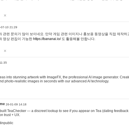
-07-10 21:29
 관련 문의가 많아 보이네요. 만약 게임 관련 이미지나 홍보용 동영상을 직접 제작하고 
과 영상 편집이 가능한
https://bananai.io/
도 활용해볼 만합니다.
11:35
eas into stunning artwork with ImageFX, the professional AI image generator. Create
, and photo-realistic images in seconds with our advanced AI technology.
ame
26-01-09 14:18
 I built TeaChecker — a discreet lookup to see if you appear on Tea (dating feedback
n trust + UX.
dinpublic