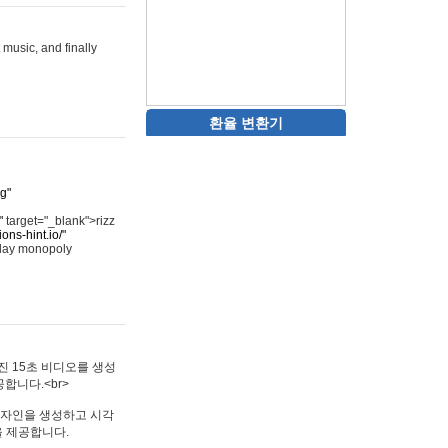
 music, and finally
환율 변환기
rg"
"
target="_blank">rizz
ons-hint.io/"
play monopoly
멋진 15초 비디오를 생성
합니다.<br>
타투 디자인을 생성하고 시각
을 제공합니다.