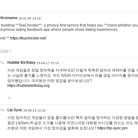
efirstname
26-01-09 14:19
m building **TeaChecker**: a privacy-first service that helps you **check whether y
onymous dating feedback app where people share dating experiences.
Link:**
https://teachecker.net/
답글달기
Hubble Birthday
26-04-17 15:15
이런 게임들은 정말 창의력을 자극하네요! 이렇게 독특한 음악과 캐릭터를 만들 
는 사실에 흥미를 느꼈어요. 저도 NASA 아카이브에서 허블 생일 이미지를 찾아
얻어봤답니다. 여러분은 어떤 영감을 받아보셨나요?
https://hubblebirthday.org
Lip Sync
26-06-23 12:23
이런 창의적인 게임들이 정말 흥미롭네요! 특히 음악을 창작하는 다양한 방법을 탐
즘은 LipSync AI 같은 도구를 사용해 자연스러운 대화형 비디오를 만드는 것도 
러분은 어떤 게임에서 가장 창의성을 발휘해 보셨나요?
https://lip-sync.pro