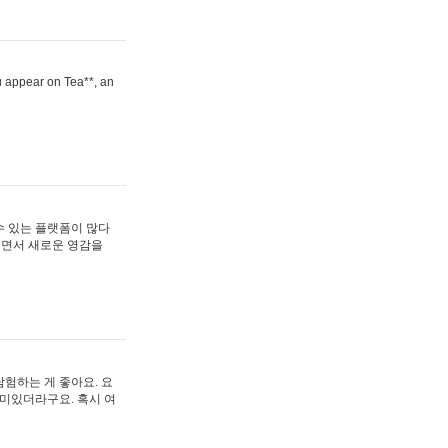
ou appear on Tea**, an
수 있는 플랫폼이 많다
보면서 새로운 영감을
험하는 게 좋아요. 요
재미있더라구요. 혹시 여