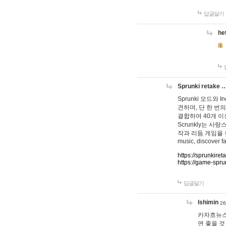
답글달기
he
Sprunki retake 
Sprunki 모드와
견하며, 단 한 번의
결합하여 40개 이
Scrunkly는 
작과 리듬 게임을 좋아하
music, discover fa
https://sprunkiret
https://game-spru
답글달기
lshimin
26
카자흐뉴스
면 좋을 것