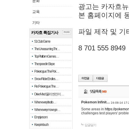
문화
광고는 카자흐뉴
교육
본 홈페이지에 
기타
파일 제작 및 기
카자흐 특집기사
more
51 Club Game
8 701 555 8949
The Unassuming Thr…
Top Platform Games…
The speed in Slope
Pokerogue: The Pok…
Snow Rider: Endles…
Re: Pokerogue: The…
댓글목록
949
Drive Mad: 물리 엔진이 …
When every fractio…
Pokemon Infinit…
24-08-14 17:
Some areas in
https://pokemoni
When every move ge…
challenges test players' proble
Empty room
Keep in touch
답글달기