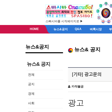
스빠시바를 시작페이지로 ▶
HOME
Q&A
뉴스&공지
벼룩시장
뉴스&공지
뉴스& 공지
뉴스& 공지
[기타] 광고문의
전체
공지
카작불곰
경제
광고
사회