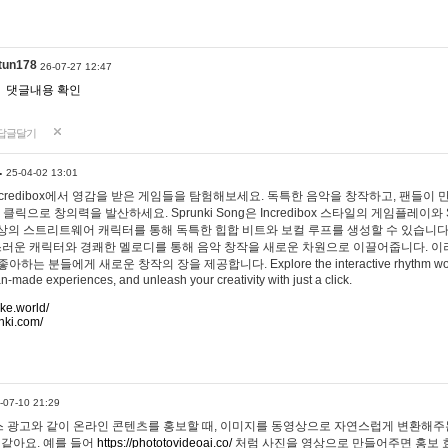
tun178
26-07-27 12:47
댓글내용 확인
답글달기
…
25-04-02 13:01
 Incredibox에서 영감을 받은 게임들을 탐험해보세요. 독특한 음악을 창작하고, 팬들이
 클릭으로 창의력을 발산하세요. Sprunki Song은 Incredibox 스타일의 게임플레이와 
상의 스트리트웨어 캐릭터를 통해 독특한 힙합 비트와 보컬 루프를 생성할 수 있습니다. 또한
사랑스러운 캐릭터와 경쾌한 멜로디를 통해 음악 창작을 새로운 차원으로 이끌어줍니다. 이
는 분들에게 새로운 창작의 장을 제공합니다. Explore the interactive rhythm world 
n-made experiences, and unleash your creativity with just a click.
ake.world/
nki.com/
-07-10 21:29
 광고와 같이 온라인 콘텐츠를 홍보할 때, 이미지를 동영상으로 자연스럽게 변환해주는
 같아요. 예를 들어
https://phototovideoai.co/
처럼 사진을 영상으로 만들어주면 홍보 효