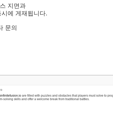
스 지면과
동시에 게재됩니다.
타 문의
23
nfinitefusion.io
are filled with puzzles and obstacles that players must solve to pr
m-solving skills and offer a welcome break from traditional battles.