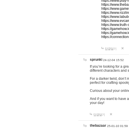
https://www.play-
https://www.theb
https://www.game
https://www.rizzli
https://www.labub
https://www.evcar
https://www.truth
https://gamehow.
https://gamehow.
https://connections
답글달기
sprunki
24-12-04 15:52
If you’re looking for a g
different characters and 
For a darker twist, don’t
perfect for crafting spoo
Curious about your onlin
And if you want to have a
your day!
답글달기
thebazaar
25-01-10 01:59