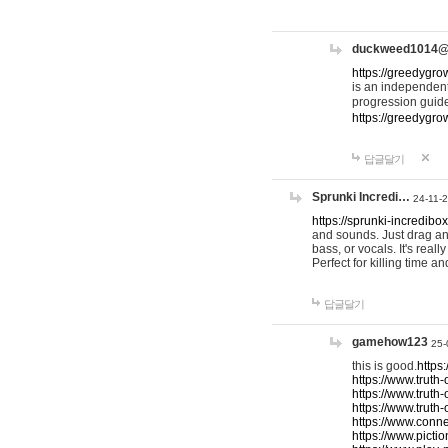
duckweed1014
https://greedygro
is an independent
progression guid
https://greedygr
답글달기
Sprunki Incredi…
24-11-
https://sprunki-incredibo
and sounds. Just drag an
bass, or vocals. It's rea
Perfect for killing time an
답글달기
gamehow123
25-
this is good.
https
https://www.truth-
https://www.truth-
https://www.truth
https://www.connec
https://www.pictio