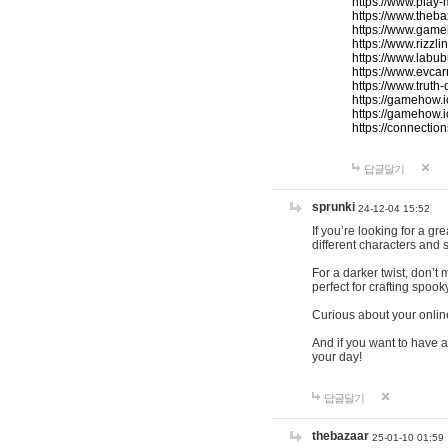
https://www.play-
https://www.theb
https://www.game
https://www.rizzli
https://www.labub
https://www.evcar
https://www.truth
https://gamehow.
https://gamehow.
https://connections
답글달기
sprunki
24-12-04 15:52
If you’re looking for a g
different characters and 
For a darker twist, don’t
perfect for crafting spoo
Curious about your onlin
And if you want to have a
your day!
답글달기
thebazaar
25-01-10 01:59