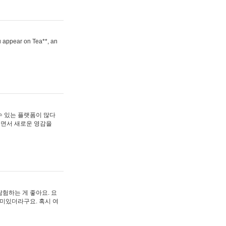
ou appear on Tea**, an
수 있는 플랫폼이 많다
보면서 새로운 영감을
험하는 게 좋아요. 요
재미있더라구요. 혹시 여