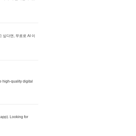
싶다면, 무료로 AI 이
 high-quality digital
 app). Looking for