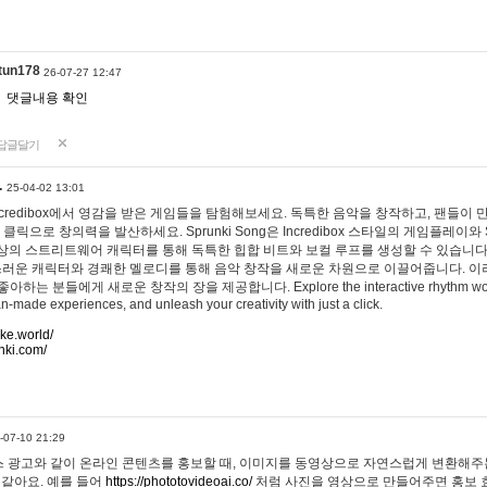
tun178
26-07-27 12:47
댓글내용 확인
답글달기
…
25-04-02 13:01
 Incredibox에서 영감을 받은 게임들을 탐험해보세요. 독특한 음악을 창작하고, 팬들이
 클릭으로 창의력을 발산하세요. Sprunki Song은 Incredibox 스타일의 게임플레이와 
상의 스트리트웨어 캐릭터를 통해 독특한 힙합 비트와 보컬 루프를 생성할 수 있습니다. 또한
사랑스러운 캐릭터와 경쾌한 멜로디를 통해 음악 창작을 새로운 차원으로 이끌어줍니다. 이
는 분들에게 새로운 창작의 장을 제공합니다. Explore the interactive rhythm world 
n-made experiences, and unleash your creativity with just a click.
ake.world/
nki.com/
-07-10 21:29
 광고와 같이 온라인 콘텐츠를 홍보할 때, 이미지를 동영상으로 자연스럽게 변환해주는
 같아요. 예를 들어
https://phototovideoai.co/
처럼 사진을 영상으로 만들어주면 홍보 효