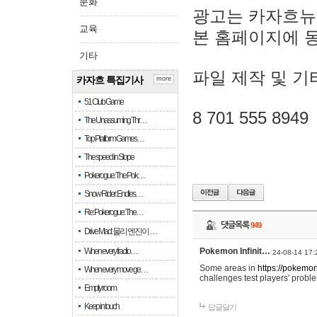
문화
광고는 카자흐뉴
교육
본 홈페이지에 
기타
파일 제작 및 기
카자흐 특집기사
more
51 Club Game
8 701 555 8949
The Unassuming Thr…
Top Platform Games…
The speed in Slope
Pokerogue: The Pok…
Snow Rider: Endles…
Re: Pokerogue: The…
댓글목록
949
Drive Mad: 물리 엔진이 …
When every fractio…
Pokemon Infinit…
24-08-14 17:
Some areas in
https://pokemoni
When every move ge…
challenges test players' proble
Empty room
Keep in touch
답글달기