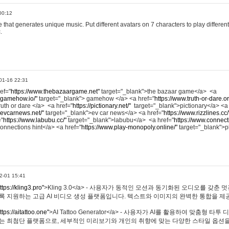
00:12
hat generates unique music. Put different avatars on 7 characters to play different
.
01-16 22:31
ref="
https://www.thebazaargame.net"
target="_blank">the bazaar game</a> <a
.gamehow.io/"
target="_blank"> gamehow </a> <a href="
https://www.truth-or-dare.o
ruth or dare </a> <a href="
https://pictionary.net/"
target="_blank">pictionary</a> <a
.evcarnews.net/"
target="_blank">ev car news</a> <a href="
https://www.rizzlines.cc/
="
https://www.labubu.cc/"
target="_blank">labubu</a> <a href="
https://www.connecti
onnections hint</a> <a href="
https://www.play-monopoly.online/"
target="_blank">
2-01 15:41
ttps://kling3.pro"
>Kling 3.0</a> - 사용자가 동적인 모션과 동기화된 오디오를 갖춘 
록 지원하는 고급 AI 비디오 생성 플랫폼입니다. 텍스트와 이미지의 완벽한 통합을 제공
ttps://aitattoo.one"
>AI Tattoo Generator</a> - 사용자가 AI를 활용하여 맞춤형 
있는 최첨단 플랫폼으로, 세부적인 미리보기와 개인의 취향에 맞는 다양한 스타일 옵션