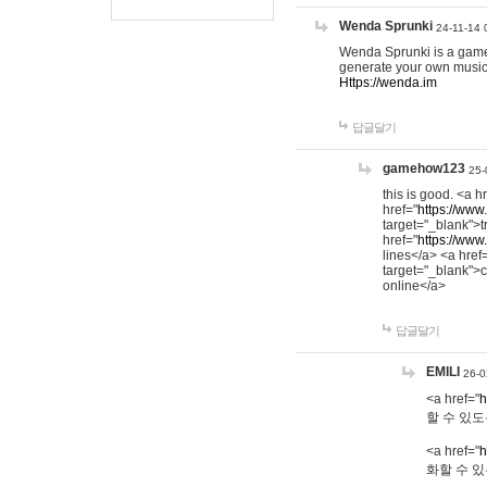
Wenda Sprunki
24-11-14 
Wenda Sprunki is a game t
generate your own music
Https://wenda.im
답글달기
gamehow123
25-
this is good. <a h
href="
https://www
target="_blank">t
href="
https://www
lines</a> <a href
target="_blank">c
online</a>
답글달기
EMILI
26-0
<a href="
h
할 수 있도
<a href="
h
화할 수 