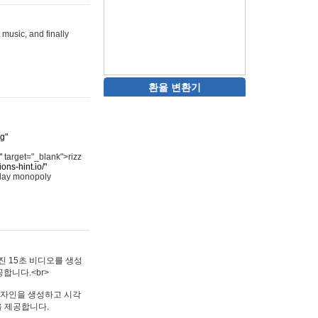
 music, and finally
환율 변환기
rg"
"
target="_blank">rizz
ons-hint.io/"
play monopoly
멋진 15초 비디오를 생성
합니다.<br>
타투 디자인을 생성하고 시각
을 제공합니다.