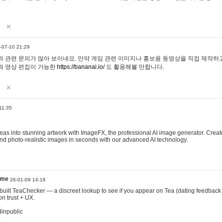
-07-10 21:29
 관련 문의가 많아 보이네요. 만약 게임 관련 이미지나 홍보용 동영상을 직접 제작하고 
과 영상 편집이 가능한
https://bananai.io/
도 활용해볼 만합니다.
11:35
eas into stunning artwork with ImageFX, the professional AI image generator. Create
, and photo-realistic images in seconds with our advanced AI technology.
ame
26-01-09 14:18
 I built TeaChecker — a discreet lookup to see if you appear on Tea (dating feedback
n trust + UX.
dinpublic