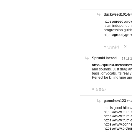
duckweed1014
https://greedygro
is an independent
progression guid
https://greedygr
답글달기
Sprunki Incredi…
24-11-
https://sprunki-incredibo
and sounds. Just drag an
bass, or vocals. It's rea
Perfect for killing time an
답글달기
gamehow123
25-
this is good.
https
https://www.truth-
https://www.truth-
https://www.truth
https://www.connec
https://www.pictio