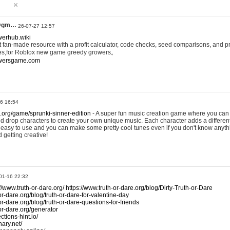
@gm…
26-07-27 12:57
werhub.wiki
 fan-made resource with a profit calculator, code checks, seed comparisons, and pr
es,for Roblox new game greedy growers。
owersgame.com
26 16:54
x.org/game/sprunki-sinner-edition
- A super fun music creation game where you can 
d drop characters to create your own unique music. Each character adds a differen
lly easy to use and you can make some pretty cool tunes even if you don't know anyt
d getting creative!
01-16 22:32
://www.truth-or-dare.org/
https://www.truth-or-dare.org/blog/Dirty-Truth-or-Dare
or-dare.org/blog/truth-or-dare-for-valentine-day
or-dare.org/blog/truth-or-dare-questions-for-friends
-or-dare.org/generator
tions-hint.io/
nary.net/