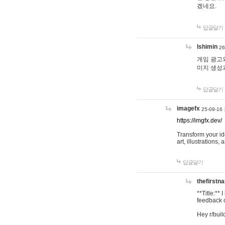
겠네요.
답글달기
lshimin
26
게임 광고와
미지 생성
답글달기
imagefx
25-09-16 
https://imgfx.dev/
Transform your id
art, illustrations
답글달기
thefirstn
**Title:**
feedback o
Hey r/buil