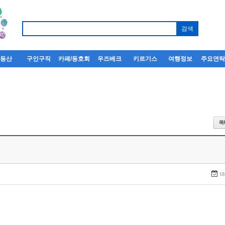
부동산
구인구직
카페/동호회
우즈베크
키르기스
여행정보
주요연
18