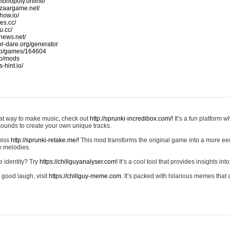
monopoly.online/
azaargame.net/
how.io/
nes.cc/
u.cc/
news.net/
-or-dare.org/generator
io/games/164604
io/mods
-hint.io/
reat way to make music, check out
http://sprunki-incredibox.com/!
It’s a fun platform 
sounds to create your own unique tracks.
 miss
http://sprunki-retake.me/!
This mod transforms the original game into a more ee
ky melodies.
e identity? Try
https://chillguyanalyser.com!
It’s a cool tool that provides insights into 
 good laugh, visit
https://chillguy-meme.com.
It’s packed with hilarious memes that 