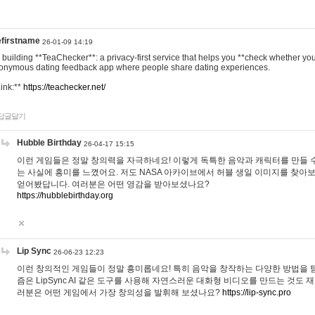
efirstname
26-01-09 14:19
m building **TeaChecker**: a privacy-first service that helps you **check whether y
onymous dating feedback app where people share dating experiences.
Link:**
https://teachecker.net/
답글달기
Hubble Birthday
26-04-17 15:15
이런 게임들은 정말 창의력을 자극하네요! 이렇게 독특한 음악과 캐릭터를 만들 
는 사실에 흥미를 느꼈어요. 저도 NASA 아카이브에서 허블 생일 이미지를 찾아
얻어봤답니다. 여러분은 어떤 영감을 받아보셨나요?
https://hubblebirthday.org
Lip Sync
26-06-23 12:23
이런 창의적인 게임들이 정말 흥미롭네요! 특히 음악을 창작하는 다양한 방법을 탐
즘은 LipSync AI 같은 도구를 사용해 자연스러운 대화형 비디오를 만드는 것도 
러분은 어떤 게임에서 가장 창의성을 발휘해 보셨나요?
https://lip-sync.pro