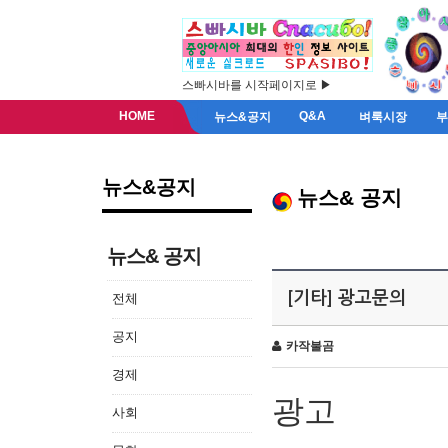
스빠시바를 시작페이지로 ▶
HOME
Q&A
뉴스&공지
벼룩시장
뉴스&공지
뉴스& 공지
뉴스& 공지
[기타] 광고문의
전체
공지
카작불곰
경제
광고
사회