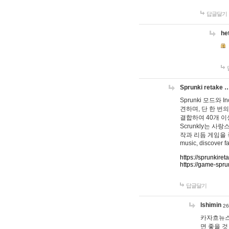
답글달기
he
Sprunki retake 
Sprunki 모드와
견하며, 단 한 번의
결합하여 40개 이
Scrunkly는 
작과 리듬 게임을 좋아하
music, discover fa
https://sprunkiret
https://game-spru
답글달기
lshimin
26
카자흐뉴스
면 좋을 것