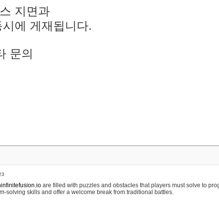
스 지면과
동시에 게재됩니다.
타 문의
23
nfinitefusion.io
are filled with puzzles and obstacles that players must solve to pr
m-solving skills and offer a welcome break from traditional battles.