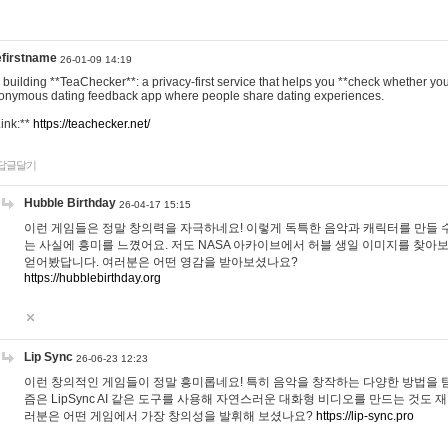
efirstname
26-01-09 14:19
m building **TeaChecker**: a privacy-first service that helps you **check whether y
onymous dating feedback app where people share dating experiences.
Link:**
https://teachecker.net/
답글달기
Hubble Birthday
26-04-17 15:15
이런 게임들은 정말 창의력을 자극하네요! 이렇게 독특한 음악과 캐릭터를 만들 
는 사실에 흥미를 느꼈어요. 저도 NASA 아카이브에서 허블 생일 이미지를 찾아
얻어봤답니다. 여러분은 어떤 영감을 받아보셨나요?
https://hubblebirthday.org
Lip Sync
26-06-23 12:23
이런 창의적인 게임들이 정말 흥미롭네요! 특히 음악을 창작하는 다양한 방법을 탐
즘은 LipSync AI 같은 도구를 사용해 자연스러운 대화형 비디오를 만드는 것도 
러분은 어떤 게임에서 가장 창의성을 발휘해 보셨나요?
https://lip-sync.pro