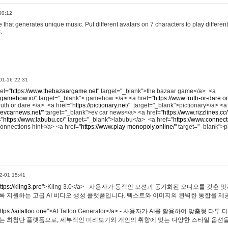
00:12
hat generates unique music. Put different avatars on 7 characters to play different
.
01-16 22:31
ref="
https://www.thebazaargame.net"
target="_blank">the bazaar game</a> <a
.gamehow.io/"
target="_blank"> gamehow </a> <a href="
https://www.truth-or-dare.o
ruth or dare </a> <a href="
https://pictionary.net/"
target="_blank">pictionary</a> <a
.evcarnews.net/"
target="_blank">ev car news</a> <a href="
https://www.rizzlines.cc/
="
https://www.labubu.cc/"
target="_blank">labubu</a> <a href="
https://www.connecti
onnections hint</a> <a href="
https://www.play-monopoly.online/"
target="_blank">
2-01 15:41
ttps://kling3.pro"
>Kling 3.0</a> - 사용자가 동적인 모션과 동기화된 오디오를 갖춘 
록 지원하는 고급 AI 비디오 생성 플랫폼입니다. 텍스트와 이미지의 완벽한 통합을 제공
ttps://aitattoo.one"
>AI Tattoo Generator</a> - 사용자가 AI를 활용하여 맞춤형 
있는 최첨단 플랫폼으로, 세부적인 미리보기와 개인의 취향에 맞는 다양한 스타일 옵션