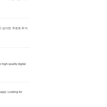
싶다면, 무료로 AI 이
 high-quality digital
 app). Looking for