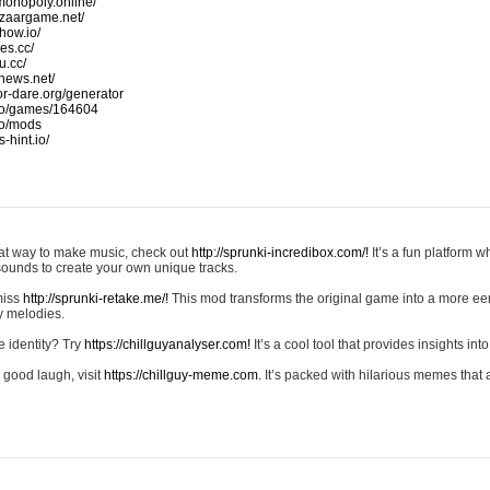
monopoly.online/
azaargame.net/
how.io/
nes.cc/
u.cc/
news.net/
-or-dare.org/generator
io/games/164604
io/mods
-hint.io/
reat way to make music, check out
http://sprunki-incredibox.com/!
It’s a fun platform 
sounds to create your own unique tracks.
 miss
http://sprunki-retake.me/!
This mod transforms the original game into a more ee
ky melodies.
e identity? Try
https://chillguyanalyser.com!
It’s a cool tool that provides insights into 
 good laugh, visit
https://chillguy-meme.com.
It’s packed with hilarious memes that 