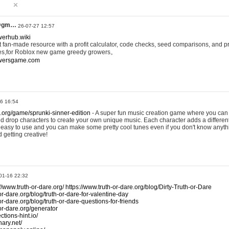
@gm…
26-07-27 12:57
werhub.wiki
 fan-made resource with a profit calculator, code checks, seed comparisons, and pr
es,for Roblox new game greedy growers。
owersgame.com
26 16:54
x.org/game/sprunki-sinner-edition
- A super fun music creation game where you can 
d drop characters to create your own unique music. Each character adds a differen
lly easy to use and you can make some pretty cool tunes even if you don't know anyt
d getting creative!
01-16 22:32
://www.truth-or-dare.org/
https://www.truth-or-dare.org/blog/Dirty-Truth-or-Dare
or-dare.org/blog/truth-or-dare-for-valentine-day
or-dare.org/blog/truth-or-dare-questions-for-friends
-or-dare.org/generator
tions-hint.io/
nary.net/