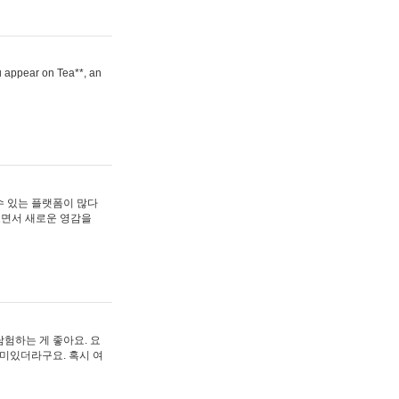
ou appear on Tea**, an
수 있는 플랫폼이 많다
보면서 새로운 영감을
험하는 게 좋아요. 요
재미있더라구요. 혹시 여