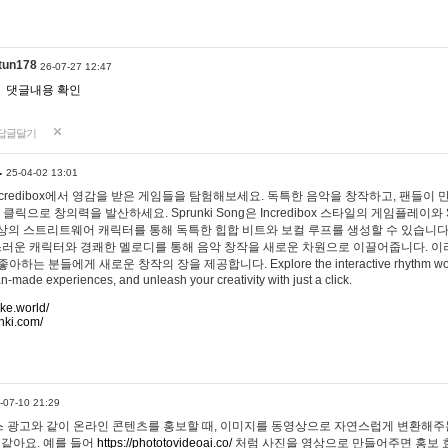
tun178
26-07-27 12:47
댓글내용 확인
답글달기
…
25-04-02 13:01
 Incredibox에서 영감을 받은 게임들을 탐험해보세요. 독특한 음악을 창작하고, 팬들이
 클릭으로 창의력을 발산하세요. Sprunki Song은 Incredibox 스타일의 게임플레이와 
상의 스트리트웨어 캐릭터를 통해 독특한 힙합 비트와 보컬 루프를 생성할 수 있습니다. 또한
사랑스러운 캐릭터와 경쾌한 멜로디를 통해 음악 창작을 새로운 차원으로 이끌어줍니다. 이
는 분들에게 새로운 창작의 장을 제공합니다. Explore the interactive rhythm world 
n-made experiences, and unleash your creativity with just a click.
ake.world/
nki.com/
-07-10 21:29
 광고와 같이 온라인 콘텐츠를 홍보할 때, 이미지를 동영상으로 자연스럽게 변환해주는
 같아요. 예를 들어
https://phototovideoai.co/
처럼 사진을 영상으로 만들어주면 홍보 효