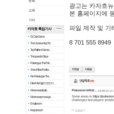
문화
광고는 카자흐뉴
교육
본 홈페이지에 
기타
파일 제작 및 기
카자흐 특집기사
more
51 Club Game
8 701 555 8949
The Unassuming Thr…
Top Platform Games…
The speed in Slope
Pokerogue: The Pok…
Snow Rider: Endles…
Re: Pokerogue: The…
댓글목록
949
Drive Mad: 물리 엔진이 …
When every fractio…
Pokemon Infinit…
24-08-14 17:
Some areas in
https://pokemoni
When every move ge…
challenges test players' proble
Empty room
Keep in touch
답글달기