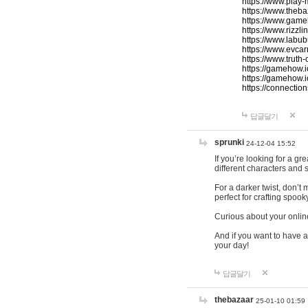
https://www.play-
https://www.theb
https://www.game
https://www.rizzli
https://www.labub
https://www.evcar
https://www.truth
https://gamehow.
https://gamehow.
https://connections
답글달기
sprunki
24-12-04 15:52
If you’re looking for a g
different characters and 
For a darker twist, don’t
perfect for crafting spoo
Curious about your onlin
And if you want to have a
your day!
답글달기
thebazaar
25-01-10 01:59