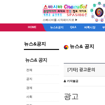
스빠시바를 시작페이지로 ▶
HOME
Q&A
뉴스&공지
벼룩시장
뉴스&공지
뉴스& 공지
뉴스& 공지
[기타] 광고문의
전체
공지
카작불곰
경제
광고
사회