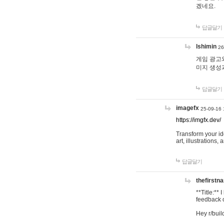
겠네요.
답글달기
lshimin
26
게임 광고와
미지 생성
답글달기
imagefx
25-09-16 
https://imgfx.dev/
Transform your id
art, illustrations
답글달기
thefirstn
**Title:**
feedback o
Hey r/buil