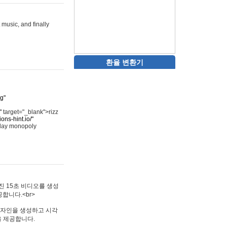
 music, and finally
환율 변환기
rg"
"
target="_blank">rizz
ons-hint.io/"
play monopoly
멋진 15초 비디오를 생성
합니다.<br>
타투 디자인을 생성하고 시각
을 제공합니다.