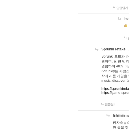
답글달기
he
Sprunki retake 
Sprunki 모드와
견하며, 단 한 번의
결합하여 40개 이
Scrunkly는 
작과 리듬 게임을 좋아하
music, discover fa
https://sprunkiret
https://game-spru
답글달기
lshimin
26
카자흐뉴스
면 좋을 것