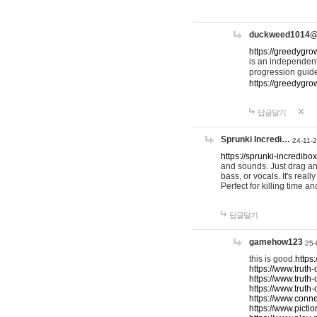
duckweed1014
https://greedygro
is an independent
progression guid
https://greedygr
답글달기
Sprunki Incredi…
24-11-
https://sprunki-incredibo
and sounds. Just drag an
bass, or vocals. It's rea
Perfect for killing time an
답글달기
gamehow123
25-
this is good.
https
https://www.truth-
https://www.truth-
https://www.truth
https://www.connec
https://www.pictio