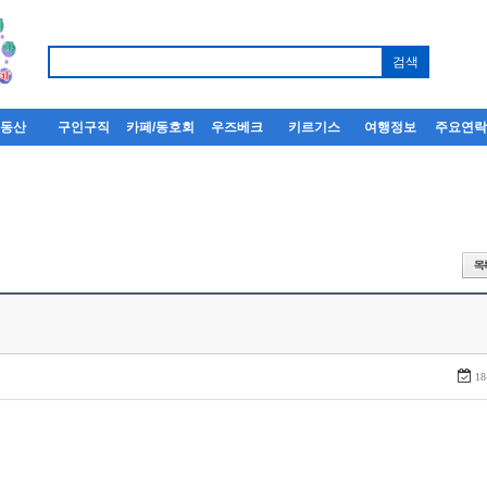
부동산
구인구직
카페/동호회
우즈베크
키르기스
여행정보
주요연
18