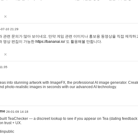
-07-10 21:29
 관련 문의가 많아 보이네요. 만약 게임 관련 이미지나 홍보용 동영상을 직접 제작하고 
과 영상 편집이 가능한
https://bananai.io/
도 활용해볼 만합니다.
11:35
eas into stunning artwork with ImageFX, the professional AI image generator. Create
, and photo-realistic images in seconds with our advanced AI technology.
ame
26-01-09 14:18
 I built TeaChecker — a discreet lookup to see if you appear on Tea (dating feedback
n trust + UX.
dinpublic