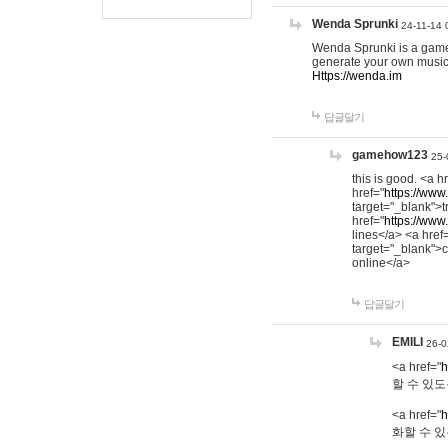
Wenda Sprunki
24-11-14 
Wenda Sprunki is a game t
generate your own music
Https://wenda.im
답글달기
gamehow123
25-
this is good. <a h
href="
https://www
target="_blank">t
href="
https://www
lines</a> <a href
target="_blank">c
online</a>
답글달기
EMILI
26-0
<a href="
h
할 수 있도
<a href="
h
화할 수 