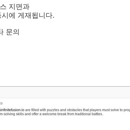
스 지면과
동시에 게재됩니다.
타 문의
23
nfinitefusion.io
are filled with puzzles and obstacles that players must solve to pr
m-solving skills and offer a welcome break from traditional battles.