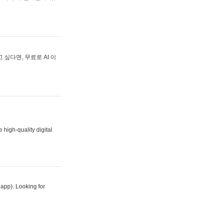
싶다면, 무료로 AI 이
 high-quality digital
 app). Looking for