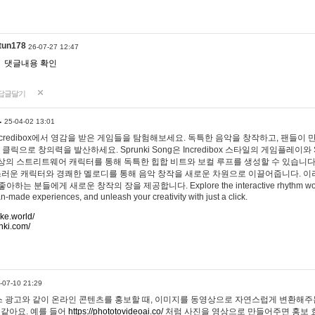
tun178
26-07-27 12:47
댓글내용 확인
답글달기
…
25-04-02 13:01
 Incredibox에서 영감을 받은 게임들을 탐험해보세요. 독특한 음악을 창작하고, 팬들이
 클릭으로 창의력을 발산하세요. Sprunki Song은 Incredibox 스타일의 게임플레이와 
상의 스트리트웨어 캐릭터를 통해 독특한 힙합 비트와 보컬 루프를 생성할 수 있습니다. 또한
사랑스러운 캐릭터와 경쾌한 멜로디를 통해 음악 창작을 새로운 차원으로 이끌어줍니다. 이
는 분들에게 새로운 창작의 장을 제공합니다. Explore the interactive rhythm world 
n-made experiences, and unleash your creativity with just a click.
ake.world/
nki.com/
-07-10 21:29
 광고와 같이 온라인 콘텐츠를 홍보할 때, 이미지를 동영상으로 자연스럽게 변환해주는
 같아요. 예를 들어
https://phototovideoai.co/
처럼 사진을 영상으로 만들어주면 홍보 효