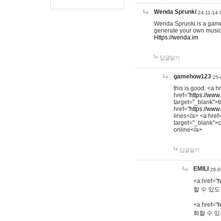
Wenda Sprunki
24-11-14 
Wenda Sprunki is a game t
generate your own music
Https://wenda.im
답글달기
gamehow123
25-
this is good. <a h
href="
https://www
target="_blank">t
href="
https://www
lines</a> <a href
target="_blank">c
online</a>
답글달기
EMILI
26-0
<a href="
h
할 수 있도
<a href="
h
화할 수 