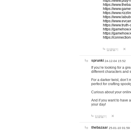
https://www.play-
https://www.theb
https://www.game
https://www.rizzli
https://www.labub
https://www.evcar
https://www.truth
https://gamehow.
https://gamehow.
https://connections
답글달기
sprunki
24-12-04 15:52
If you’re looking for a g
different characters and 
For a darker twist, don’t
perfect for crafting spoo
Curious about your onlin
And if you want to have a
your day!
답글달기
thebazaar
25-01-10 01:59