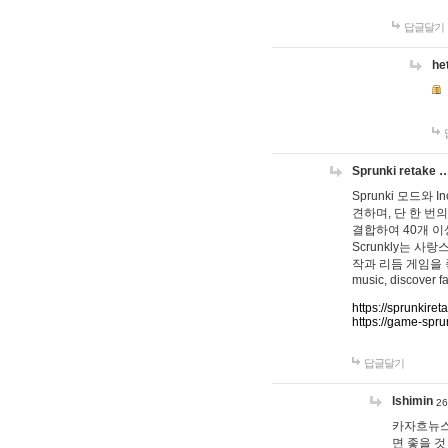
답글달기
he
Sprunki retake 
Sprunki 모드와
견하며, 단 한 번의
결합하여 40개 이
Scrunkly는 
작과 리듬 게임을 좋아하
music, discover fa
https://sprunkiret
https://game-spru
답글달기
lshimin
26
카자흐뉴스
면 좋을 것