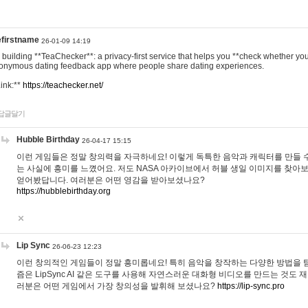
efirstname
26-01-09 14:19
m building **TeaChecker**: a privacy-first service that helps you **check whether y
onymous dating feedback app where people share dating experiences.
Link:**
https://teachecker.net/
답글달기
Hubble Birthday
26-04-17 15:15
이런 게임들은 정말 창의력을 자극하네요! 이렇게 독특한 음악과 캐릭터를 만들 
는 사실에 흥미를 느꼈어요. 저도 NASA 아카이브에서 허블 생일 이미지를 찾아
얻어봤답니다. 여러분은 어떤 영감을 받아보셨나요?
https://hubblebirthday.org
Lip Sync
26-06-23 12:23
이런 창의적인 게임들이 정말 흥미롭네요! 특히 음악을 창작하는 다양한 방법을 탐
즘은 LipSync AI 같은 도구를 사용해 자연스러운 대화형 비디오를 만드는 것도 
러분은 어떤 게임에서 가장 창의성을 발휘해 보셨나요?
https://lip-sync.pro