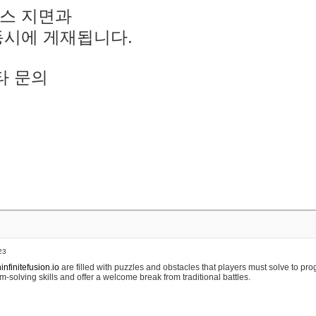
스 지면과
동시에 게재됩니다.
타 문의
23
nfinitefusion.io
are filled with puzzles and obstacles that players must solve to pr
m-solving skills and offer a welcome break from traditional battles.