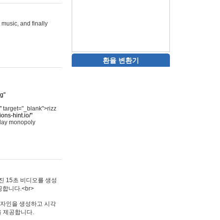
 music, and finally
환율 변환기
rg"
"
target="_blank">rizz
ons-hint.io/"
play monopoly
멋진 15초 비디오를 생성
합니다.<br>
타투 디자인을 생성하고 시각
을 제공합니다.