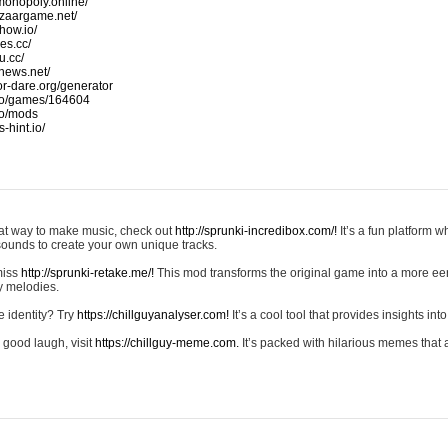
monopoly.online/
azaargame.net/
how.io/
nes.cc/
u.cc/
news.net/
-or-dare.org/generator
io/games/164604
io/mods
-hint.io/
reat way to make music, check out
http://sprunki-incredibox.com/!
It’s a fun platform 
sounds to create your own unique tracks.
 miss
http://sprunki-retake.me/!
This mod transforms the original game into a more ee
ky melodies.
e identity? Try
https://chillguyanalyser.com!
It’s a cool tool that provides insights into 
 good laugh, visit
https://chillguy-meme.com.
It’s packed with hilarious memes that 