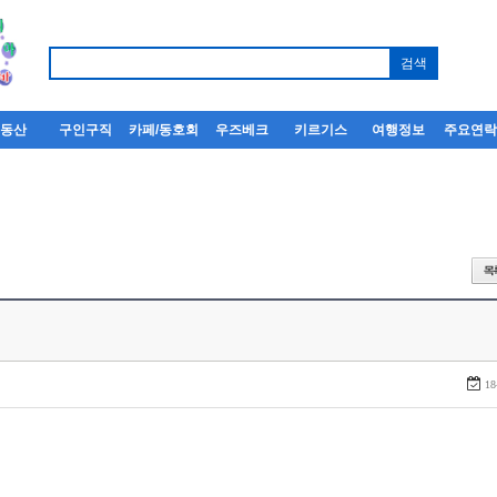
부동산
구인구직
카페/동호회
우즈베크
키르기스
여행정보
주요연
18