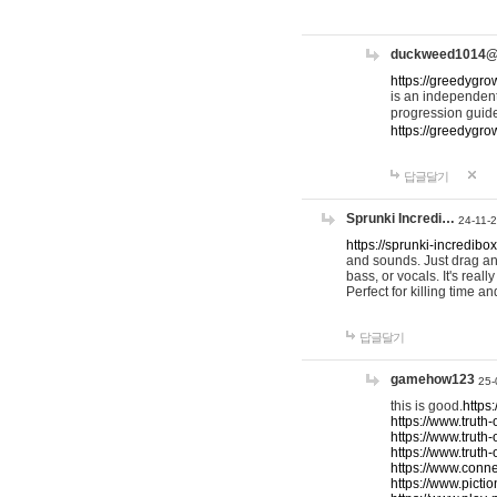
duckweed1014
https://greedygro
is an independent
progression guid
https://greedygr
답글달기
Sprunki Incredi…
24-11-
https://sprunki-incredibo
and sounds. Just drag an
bass, or vocals. It's rea
Perfect for killing time an
답글달기
gamehow123
25-
this is good.
https
https://www.truth-
https://www.truth-
https://www.truth
https://www.connec
https://www.pictio