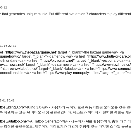
00:12
hat generates unique music. Put different avatars on 7 characters to play different
.
01-16 22:31
ref="
https://www.thebazaargame.net"
target="_blank">the bazaar game</a> <a
.gamehow.io/"
target="_blank"> gamehow </a> <a href="
https://www.truth-or-dare.o
ruth or dare </a> <a href="
https://pictionary.net/"
target="_blank">pictionary</a> <a
.evcarnews.net/"
target="_blank">ev car news</a> <a href="
https://www.rizzlines.cc/
="
https://www.labubu.cc/"
target="_blank">labubu</a> <a href="
https://www.connecti
onnections hint</a> <a href="
https://www.play-monopoly.online/"
target="_blank">
2-01 15:41
ttps://kling3.pro"
>Kling 3.0</a> - 사용자가 동적인 모션과 동기화된 오디오를 갖춘 
록 지원하는 고급 AI 비디오 생성 플랫폼입니다. 텍스트와 이미지의 완벽한 통합을 제공
ttps://aitattoo.one"
>AI Tattoo Generator</a> - 사용자가 AI를 활용하여 맞춤형 
있는 최첨단 플랫폼으로, 세부적인 미리보기와 개인의 취향에 맞는 다양한 스타일 옵션