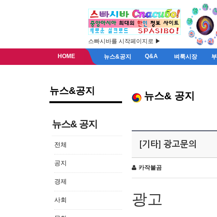
스빠시바를 시작페이지로 ▶
HOME
Q&A
뉴스&공지
벼룩시장
뉴스&공지
뉴스& 공지
뉴스& 공지
[기타] 광고문의
전체
공지
카작불곰
경제
광고
사회