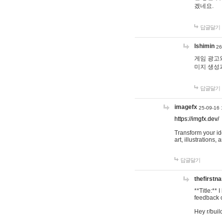
겠네요.
답글달기
lshimin
26
게임 광고와
미지 생성
답글달기
imagefx
25-09-16 
https://imgfx.dev/
Transform your id
art, illustrations
답글달기
thefirstn
**Title:**
feedback o
Hey r/buil