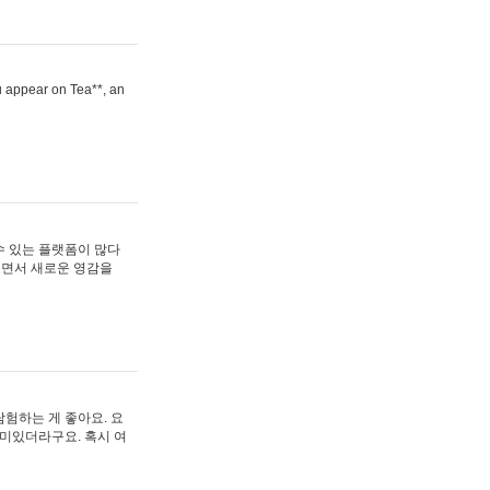
ou appear on Tea**, an
수 있는 플랫폼이 많다
보면서 새로운 영감을
험하는 게 좋아요. 요
재미있더라구요. 혹시 여