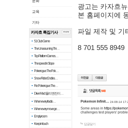
문화
광고는 카자흐뉴
교육
본 홈페이지에 
기타
파일 제작 및 기
카자흐 특집기사
more
51 Club Game
8 701 555 8949
The Unassuming Thr…
Top Platform Games…
The speed in Slope
Pokerogue: The Pok…
Snow Rider: Endles…
Re: Pokerogue: The…
댓글목록
948
Drive Mad: 물리 엔진이 …
When every fractio…
Pokemon Infinit…
24-08-14 17:
Some areas in
https://pokemoni
When every move ge…
challenges test players' proble
Empty room
Keep in touch
답글달기