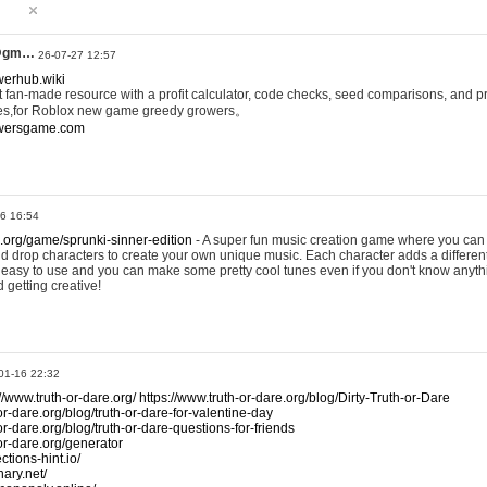
@gm…
26-07-27 12:57
werhub.wiki
 fan-made resource with a profit calculator, code checks, seed comparisons, and pr
es,for Roblox new game greedy growers。
owersgame.com
26 16:54
x.org/game/sprunki-sinner-edition
- A super fun music creation game where you can 
d drop characters to create your own unique music. Each character adds a differen
lly easy to use and you can make some pretty cool tunes even if you don't know anyt
d getting creative!
01-16 22:32
://www.truth-or-dare.org/
https://www.truth-or-dare.org/blog/Dirty-Truth-or-Dare
or-dare.org/blog/truth-or-dare-for-valentine-day
or-dare.org/blog/truth-or-dare-questions-for-friends
-or-dare.org/generator
tions-hint.io/
nary.net/