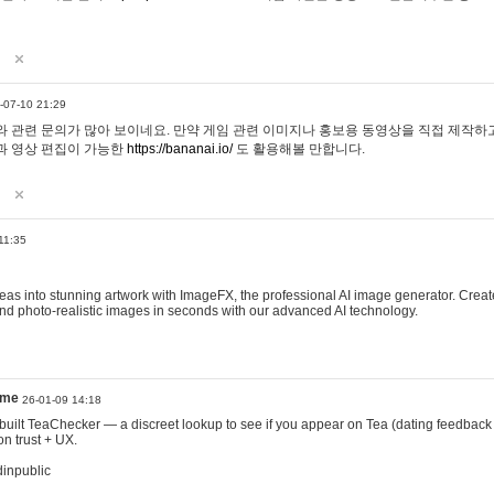
-07-10 21:29
 관련 문의가 많아 보이네요. 만약 게임 관련 이미지나 홍보용 동영상을 직접 제작하고 
과 영상 편집이 가능한
https://bananai.io/
도 활용해볼 만합니다.
11:35
eas into stunning artwork with ImageFX, the professional AI image generator. Create
, and photo-realistic images in seconds with our advanced AI technology.
ame
26-01-09 14:18
 I built TeaChecker — a discreet lookup to see if you appear on Tea (dating feedback
n trust + UX.
dinpublic