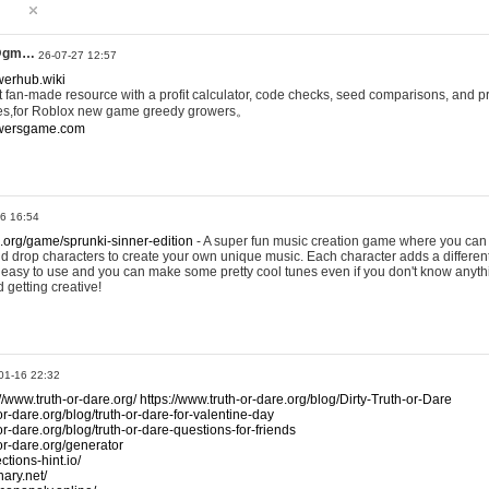
@gm…
26-07-27 12:57
werhub.wiki
 fan-made resource with a profit calculator, code checks, seed comparisons, and pr
es,for Roblox new game greedy growers。
owersgame.com
26 16:54
x.org/game/sprunki-sinner-edition
- A super fun music creation game where you can 
d drop characters to create your own unique music. Each character adds a differen
lly easy to use and you can make some pretty cool tunes even if you don't know anyt
d getting creative!
01-16 22:32
://www.truth-or-dare.org/
https://www.truth-or-dare.org/blog/Dirty-Truth-or-Dare
or-dare.org/blog/truth-or-dare-for-valentine-day
or-dare.org/blog/truth-or-dare-questions-for-friends
-or-dare.org/generator
tions-hint.io/
nary.net/