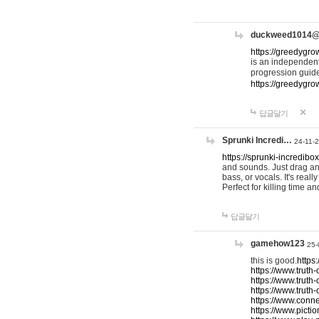
duckweed1014
https://greedygro
is an independent
progression guid
https://greedygr
답글달기
Sprunki Incredi…
24-11-
https://sprunki-incredibo
and sounds. Just drag an
bass, or vocals. It's rea
Perfect for killing time an
답글달기
gamehow123
25-
this is good.
https
https://www.truth-
https://www.truth-
https://www.truth
https://www.connec
https://www.pictio