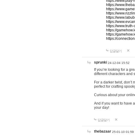
https://www.play-
https://www.theb
https://www.game
https://www.rizzli
https://www.labub
https://www.evcar
https://www.truth
https://gamehow.
https://gamehow.
https://connections
답글달기
sprunki
24-12-04 15:52
If you’re looking for a g
different characters and 
For a darker twist, don’t
perfect for crafting spoo
Curious about your onlin
And if you want to have a
your day!
답글달기
thebazaar
25-01-10 01:59