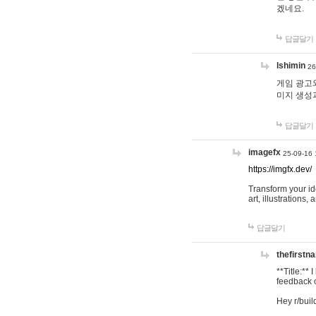
겠네요.
답글달기
lshimin
26
게임 광고와
미지 생성
답글달기
imagefx
25-09-16 
https://imgfx.dev/
Transform your id
art, illustrations
답글달기
thefirstn
**Title:**
feedback o
Hey r/buil