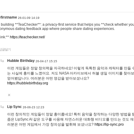
efirstname
26-01-09 14:19
m building **TeaChecker**: a privacy-first service that helps you **check whether y
onymous dating feedback app where people share dating experiences.
Link:**
https://teachecker.net/
답글달기
Hubble Birthday
26-04-17 15:15
이런 게임들은 정말 창의력을 자극하네요! 이렇게 독특한 음악과 캐릭터를 만들 
는 사실에 흥미를 느꼈어요. 저도 NASA 아카이브에서 허블 생일 이미지를 찾아
얻어봤답니다. 여러분은 어떤 영감을 받아보셨나요?
https://hubblebirthday.org
Lip Sync
26-06-23 12:23
이런 창의적인 게임들이 정말 흥미롭네요! 특히 음악을 창작하는 다양한 방법을 탐
즘은 LipSync AI 같은 도구를 사용해 자연스러운 대화형 비디오를 만드는 것도 
러분은 어떤 게임에서 가장 창의성을 발휘해 보셨나요?
https://lip-sync.pro