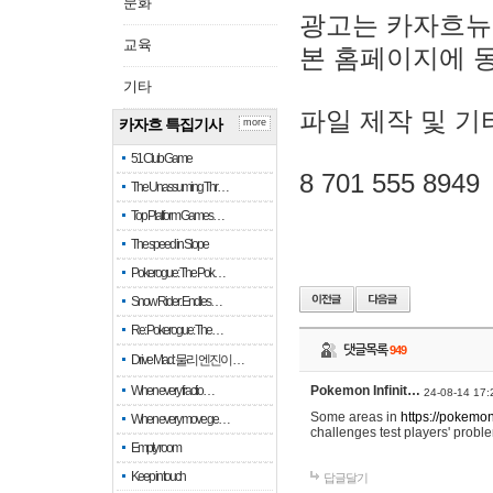
문화
광고는 카자흐뉴
교육
본 홈페이지에 
기타
파일 제작 및 기
카자흐 특집기사
more
51 Club Game
8 701 555 8949
The Unassuming Thr…
Top Platform Games…
The speed in Slope
Pokerogue: The Pok…
Snow Rider: Endles…
Re: Pokerogue: The…
댓글목록
949
Drive Mad: 물리 엔진이 …
When every fractio…
Pokemon Infinit…
24-08-14 17:
Some areas in
https://pokemoni
When every move ge…
challenges test players' proble
Empty room
Keep in touch
답글달기