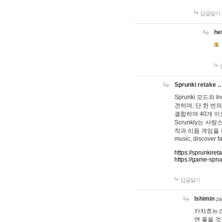
답글달기
he
Sprunki retake 
Sprunki 모드와
견하며, 단 한 번의
결합하여 40개 이
Scrunkly는 
작과 리듬 게임을 좋아하
music, discover fa
https://sprunkiret
https://game-spru
답글달기
lshimin
26
카자흐뉴스
면 좋을 것