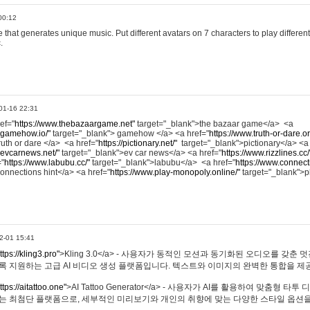
00:12
hat generates unique music. Put different avatars on 7 characters to play different
.
01-16 22:31
ref="
https://www.thebazaargame.net"
target="_blank">the bazaar game</a> <a
.gamehow.io/"
target="_blank"> gamehow </a> <a href="
https://www.truth-or-dare.o
ruth or dare </a> <a href="
https://pictionary.net/"
target="_blank">pictionary</a> <a
.evcarnews.net/"
target="_blank">ev car news</a> <a href="
https://www.rizzlines.cc/
="
https://www.labubu.cc/"
target="_blank">labubu</a> <a href="
https://www.connecti
onnections hint</a> <a href="
https://www.play-monopoly.online/"
target="_blank">
2-01 15:41
ttps://kling3.pro"
>Kling 3.0</a> - 사용자가 동적인 모션과 동기화된 오디오를 갖춘 
록 지원하는 고급 AI 비디오 생성 플랫폼입니다. 텍스트와 이미지의 완벽한 통합을 제공
ttps://aitattoo.one"
>AI Tattoo Generator</a> - 사용자가 AI를 활용하여 맞춤형 
있는 최첨단 플랫폼으로, 세부적인 미리보기와 개인의 취향에 맞는 다양한 스타일 옵션