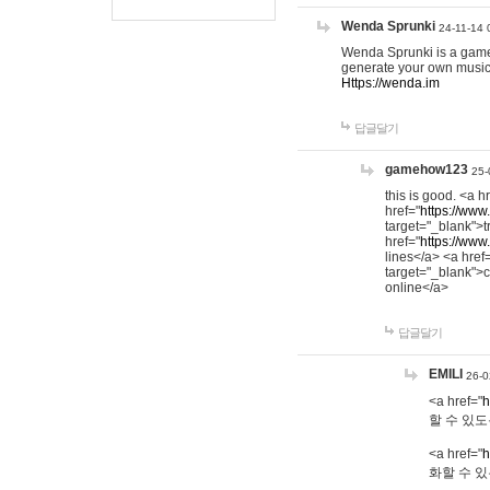
Wenda Sprunki
24-11-14 
Wenda Sprunki is a game t
generate your own music
Https://wenda.im
답글달기
gamehow123
25-
this is good. <a h
href="
https://www
target="_blank">t
href="
https://www
lines</a> <a href
target="_blank">c
online</a>
답글달기
EMILI
26-0
<a href="
h
할 수 있도
<a href="
h
화할 수 