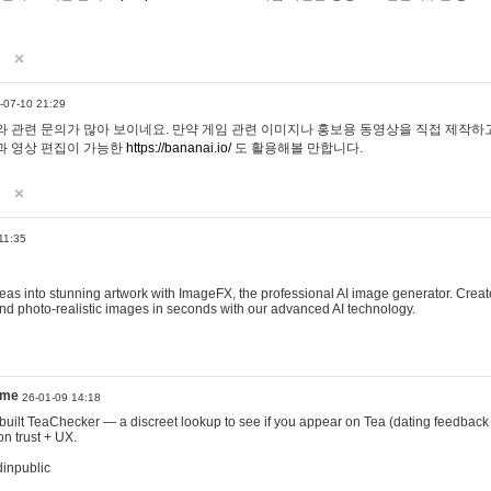
-07-10 21:29
 관련 문의가 많아 보이네요. 만약 게임 관련 이미지나 홍보용 동영상을 직접 제작하고 
과 영상 편집이 가능한
https://bananai.io/
도 활용해볼 만합니다.
11:35
eas into stunning artwork with ImageFX, the professional AI image generator. Create
, and photo-realistic images in seconds with our advanced AI technology.
ame
26-01-09 14:18
 I built TeaChecker — a discreet lookup to see if you appear on Tea (dating feedback
n trust + UX.
dinpublic