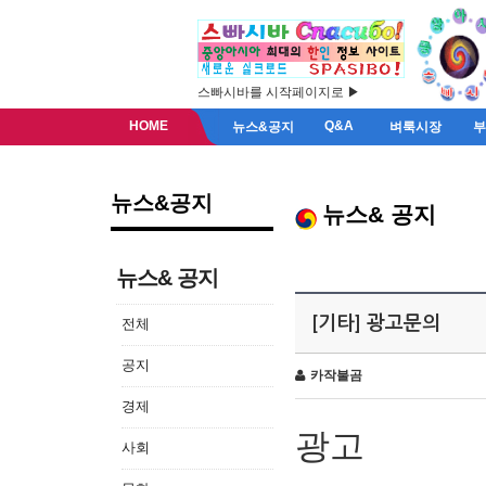
스빠시바를 시작페이지로 ▶
HOME
Q&A
뉴스&공지
벼룩시장
뉴스&공지
뉴스& 공지
뉴스& 공지
[기타] 광고문의
전체
공지
카작불곰
경제
광고
사회