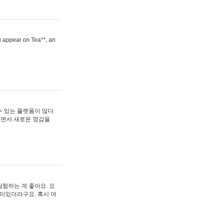
ou appear on Tea**, an
수 있는 플랫폼이 많다
보면서 새로운 영감을
험하는 게 좋아요. 요
재미있더라구요. 혹시 여