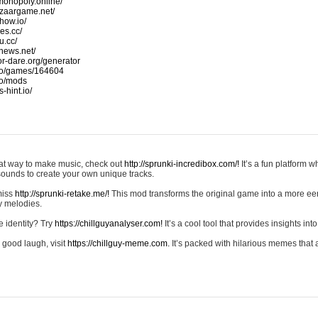
monopoly.online/
azaargame.net/
how.io/
nes.cc/
u.cc/
news.net/
-or-dare.org/generator
io/games/164604
io/mods
-hint.io/
reat way to make music, check out
http://sprunki-incredibox.com/!
It’s a fun platform 
sounds to create your own unique tracks.
 miss
http://sprunki-retake.me/!
This mod transforms the original game into a more ee
ky melodies.
e identity? Try
https://chillguyanalyser.com!
It’s a cool tool that provides insights into 
 good laugh, visit
https://chillguy-meme.com.
It’s packed with hilarious memes that 