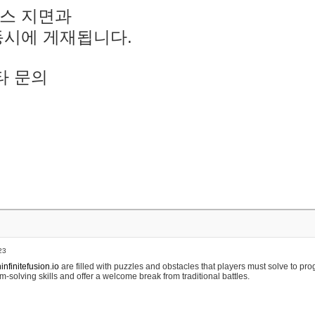
스 지면과
동시에 게재됩니다.
타 문의
23
nfinitefusion.io
are filled with puzzles and obstacles that players must solve to pr
m-solving skills and offer a welcome break from traditional battles.