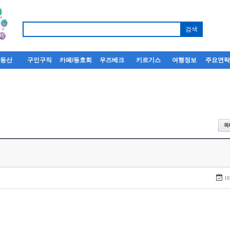
부동산
구인구직
카페/동호회
우즈베크
키르기스
여행정보
주요연
18