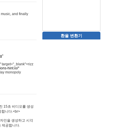
 music, and finally
환율 변환기
rg"
"
target="_blank">rizz
ons-hint.io/"
play monopoly
멋진 15초 비디오를 생성
합니다.<br>
타투 디자인을 생성하고 시각
을 제공합니다.