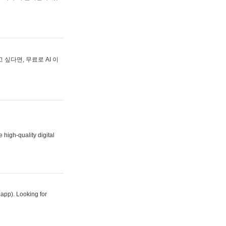
싶다면, 무료로 AI 이
 high-quality digital
 app). Looking for