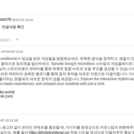
tun178
26-07-27 12:47
댓글내용 확인
답글달기
…
25-04-02 13:01
 Incredibox에서 영감을 받은 게임들을 탐험해보세요. 독특한 음악을 창작하고, 팬들이
 클릭으로 창의력을 발산하세요. Sprunki Song은 Incredibox 스타일의 게임플레이와 
상의 스트리트웨어 캐릭터를 통해 독특한 힙합 비트와 보컬 루프를 생성할 수 있습니다. 또한
사랑스러운 캐릭터와 경쾌한 멜로디를 통해 음악 창작을 새로운 차원으로 이끌어줍니다. 이
는 분들에게 새로운 창작의 장을 제공합니다. Explore the interactive rhythm world 
n-made experiences, and unleash your creativity with just a click.
ake.world/
nki.com/
-07-10 21:29
 광고와 같이 온라인 콘텐츠를 홍보할 때, 이미지를 동영상으로 자연스럽게 변환해주는
 같아요. 예를 들어
https://phototovideoai.co/
처럼 사진을 영상으로 만들어주면 홍보 효