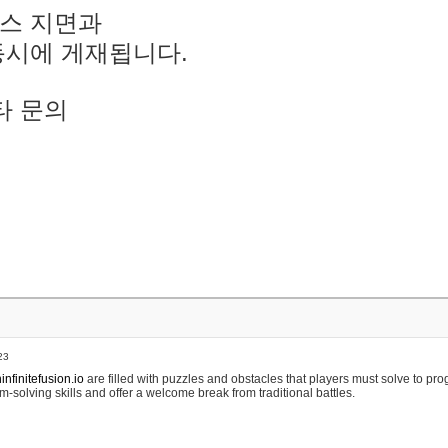
스 지면과
동시에 게재됩니다.
타 문의
23
nfinitefusion.io
are filled with puzzles and obstacles that players must solve to pr
m-solving skills and offer a welcome break from traditional battles.