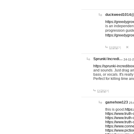
duckweed1014
https://greedygro
is an independent
progression guid
https://greedygr
답글달기
Sprunki Incredi…
24-11-
https://sprunki-incredibo
and sounds. Just drag an
bass, or vocals. It's rea
Perfect for killing time an
답글달기
gamehow123
25-
this is good.
https
https://www.truth-
https://www.truth-
https://www.truth
https://www.connec
https://www.pictio