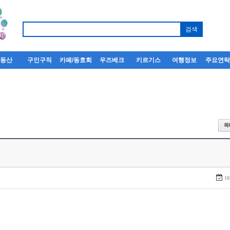
부동산
구인구직
카페/동호회
우즈베크
키르기스
여행정보
주요연
18