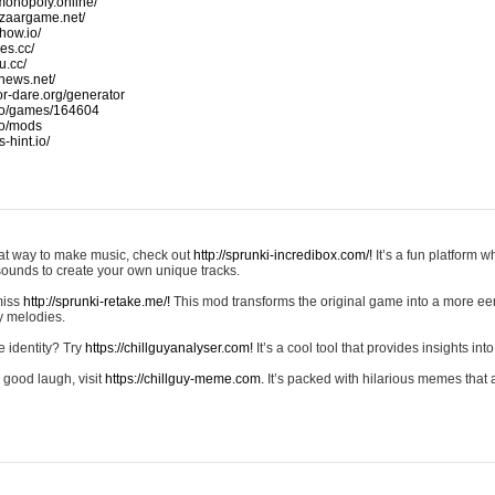
monopoly.online/
azaargame.net/
how.io/
nes.cc/
u.cc/
news.net/
-or-dare.org/generator
io/games/164604
io/mods
-hint.io/
reat way to make music, check out
http://sprunki-incredibox.com/!
It’s a fun platform 
sounds to create your own unique tracks.
 miss
http://sprunki-retake.me/!
This mod transforms the original game into a more ee
ky melodies.
e identity? Try
https://chillguyanalyser.com!
It’s a cool tool that provides insights into 
 good laugh, visit
https://chillguy-meme.com.
It’s packed with hilarious memes that 