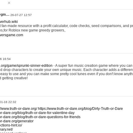
@gm…
26-07-27 12:57
werhub.wiki
 fan-made resource with a profit calculator, code checks, seed comparisons, and pr
es,for Roblox new game greedy growers。
owersgame.com
26 16:54
x.org/game/sprunki-sinner-edition
- A super fun music creation game where you can 
d drop characters to create your own unique music. Each character adds a differen
lly easy to use and you can make some pretty cool tunes even if you don't know anyt
d getting creative!
01-16 22:32
://www.truth-or-dare.org/
https://www.truth-or-dare.org/blog/Dirty-Truth-or-Dare
or-dare.org/blog/truth-or-dare-for-valentine-day
or-dare.org/blog/truth-or-dare-questions-for-friends
-or-dare.org/generator
tions-hint.io/
nary.net/