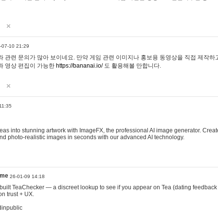
-07-10 21:29
 관련 문의가 많아 보이네요. 만약 게임 관련 이미지나 홍보용 동영상을 직접 제작하고 
과 영상 편집이 가능한
https://bananai.io/
도 활용해볼 만합니다.
11:35
eas into stunning artwork with ImageFX, the professional AI image generator. Create
, and photo-realistic images in seconds with our advanced AI technology.
ame
26-01-09 14:18
 I built TeaChecker — a discreet lookup to see if you appear on Tea (dating feedback
n trust + UX.
dinpublic