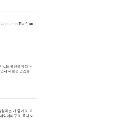
ou appear on Tea**, an
수 있는 플랫폼이 많다
보면서 새로운 영감을
험하는 게 좋아요. 요
재미있더라구요. 혹시 여