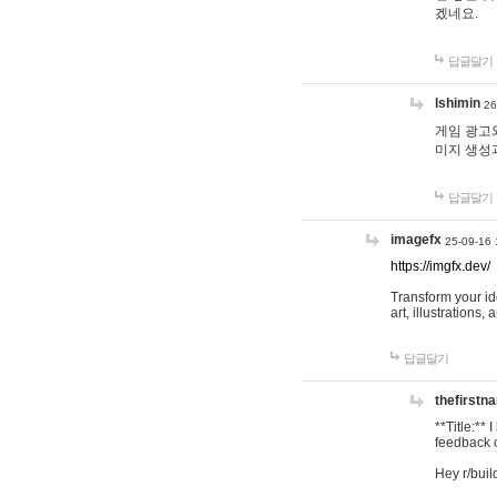
겠네요.
답글달기
lshimin
26
게임 광고와
미지 생성
답글달기
imagefx
25-09-16 
https://imgfx.dev/
Transform your id
art, illustrations
답글달기
thefirstn
**Title:**
feedback o
Hey r/buil