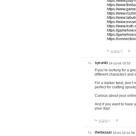
https://www.play-
https://www.theb
https://www.game
https://www.rizzli
https://www.labub
https://www.evcar
https://www.truth
https://gamehow.
https://gamehow.
https://connections
답글달기
sprunki
24-12-04 15:52
If you’re looking for a g
different characters and 
For a darker twist, don’t
perfect for crafting spoo
Curious about your onlin
And if you want to have a
your day!
답글달기
thebazaar
25-01-10 01:59