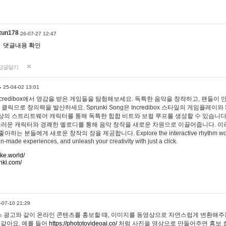
tun178
26-07-27 12:47
댓글내용 확인
답글달기
…
25-04-02 13:01
 Incredibox에서 영감을 받은 게임들을 탐험해보세요. 독특한 음악을 창작하고, 팬들이
 클릭으로 창의력을 발산하세요. Sprunki Song은 Incredibox 스타일의 게임플레이와 
상의 스트리트웨어 캐릭터를 통해 독특한 힙합 비트와 보컬 루프를 생성할 수 있습니다. 또한
사랑스러운 캐릭터와 경쾌한 멜로디를 통해 음악 창작을 새로운 차원으로 이끌어줍니다. 이
는 분들에게 새로운 창작의 장을 제공합니다. Explore the interactive rhythm world 
n-made experiences, and unleash your creativity with just a click.
ake.world/
nki.com/
-07-10 21:29
 광고와 같이 온라인 콘텐츠를 홍보할 때, 이미지를 동영상으로 자연스럽게 변환해주는
 같아요. 예를 들어
https://phototovideoai.co/
처럼 사진을 영상으로 만들어주면 홍보 효