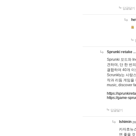
답글달기
he
Sprunki retake 
Sprunki 모드와
견하며, 단 한 번의
결합하여 40개 이
Scrunkly는 
작과 리듬 게임을 좋아하
music, discover fa
https://sprunkiret
https://game-spru
답글달기
lshimin
26
카자흐뉴스
면 좋을 것