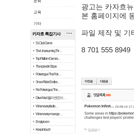
문화
광고는 카자흐뉴
교육
본 홈페이지에 
기타
파일 제작 및 기
카자흐 특집기사
more
51 Club Game
8 701 555 8949
The Unassuming Thr…
Top Platform Games…
The speed in Slope
Pokerogue: The Pok…
Snow Rider: Endles…
Re: Pokerogue: The…
댓글목록
949
Drive Mad: 물리 엔진이 …
When every fractio…
Pokemon Infinit…
24-08-14 17:
Some areas in
https://pokemoni
When every move ge…
challenges test players' proble
Empty room
Keep in touch
답글달기