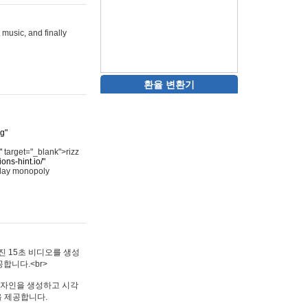
 music, and finally
환율 변환기
rg"
"
target="_blank">rizz
ons-hint.io/"
play monopoly
멋진 15초 비디오를 생성
합니다.<br>
타투 디자인을 생성하고 시각
을 제공합니다.