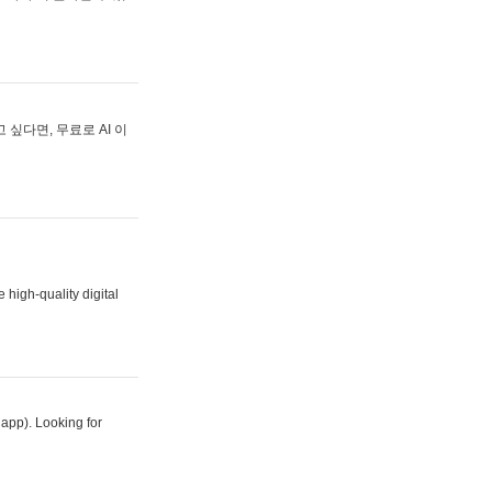
싶다면, 무료로 AI 이
 high-quality digital
 app). Looking for