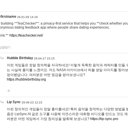
efirstname
26-01-09 14:19
m building **TeaChecker**: a privacy-first service that helps you **check whether y
onymous dating feedback app where people share dating experiences.
Link:**
https://teachecker.net/
답글달기
Hubble Birthday
26-04-17 15:15
이런 게임들은 정말 창의력을 자극하네요! 이렇게 독특한 음악과 캐릭터를 만들 
는 사실에 흥미를 느꼈어요. 저도 NASA 아카이브에서 허블 생일 이미지를 찾아
얻어봤답니다. 여러분은 어떤 영감을 받아보셨나요?
https://hubblebirthday.org
Lip Sync
26-06-23 12:23
이런 창의적인 게임들이 정말 흥미롭네요! 특히 음악을 창작하는 다양한 방법을 탐
즘은 LipSync AI 같은 도구를 사용해 자연스러운 대화형 비디오를 만드는 것도 
러분은 어떤 게임에서 가장 창의성을 발휘해 보셨나요?
https://lip-sync.pro