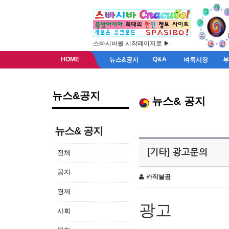
스빠시바를 시작페이지로 ▶
HOME
Q&A
뉴스&공지
벼룩시장
뉴스&공지
뉴스& 공지
뉴스& 공지
[기타] 광고문의
전체
공지
카작불곰
경제
광고
사회