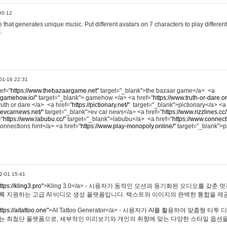
00:12
hat generates unique music. Put different avatars on 7 characters to play different
.
01-16 22:31
ref="
https://www.thebazaargame.net"
target="_blank">the bazaar game</a> <a
.gamehow.io/"
target="_blank"> gamehow </a> <a href="
https://www.truth-or-dare.o
ruth or dare </a> <a href="
https://pictionary.net/"
target="_blank">pictionary</a> <a
.evcarnews.net/"
target="_blank">ev car news</a> <a href="
https://www.rizzlines.cc/
="
https://www.labubu.cc/"
target="_blank">labubu</a> <a href="
https://www.connecti
onnections hint</a> <a href="
https://www.play-monopoly.online/"
target="_blank">
2-01 15:41
ttps://kling3.pro"
>Kling 3.0</a> - 사용자가 동적인 모션과 동기화된 오디오를 갖춘 
록 지원하는 고급 AI 비디오 생성 플랫폼입니다. 텍스트와 이미지의 완벽한 통합을 제공
ttps://aitattoo.one"
>AI Tattoo Generator</a> - 사용자가 AI를 활용하여 맞춤형 
있는 최첨단 플랫폼으로, 세부적인 미리보기와 개인의 취향에 맞는 다양한 스타일 옵션