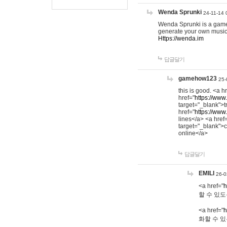
Wenda Sprunki
24-11-14 
Wenda Sprunki is a game t
generate your own music
Https://wenda.im
답글달기
gamehow123
25-
this is good. <a h
href="
https://www
target="_blank">t
href="
https://www
lines</a> <a href
target="_blank">c
online</a>
답글달기
EMILI
26-0
<a href="
h
할 수 있도
<a href="
h
화할 수 