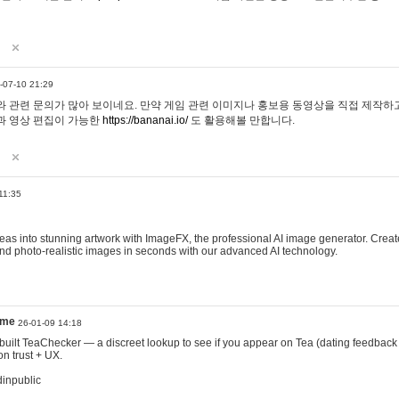
-07-10 21:29
 관련 문의가 많아 보이네요. 만약 게임 관련 이미지나 홍보용 동영상을 직접 제작하고 
과 영상 편집이 가능한
https://bananai.io/
도 활용해볼 만합니다.
11:35
eas into stunning artwork with ImageFX, the professional AI image generator. Create
, and photo-realistic images in seconds with our advanced AI technology.
ame
26-01-09 14:18
 I built TeaChecker — a discreet lookup to see if you appear on Tea (dating feedback
n trust + UX.
dinpublic