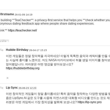
efirstname
26-01-09 14:19
m building **TeaChecker**: a privacy-first service that helps you **check whether y
onymous dating feedback app where people share dating experiences.
Link:**
https://teachecker.net/
답글달기
Hubble Birthday
26-04-17 15:15
이런 게임들은 정말 창의력을 자극하네요! 이렇게 독특한 음악과 캐릭터를 만들 
는 사실에 흥미를 느꼈어요. 저도 NASA 아카이브에서 허블 생일 이미지를 찾아
얻어봤답니다. 여러분은 어떤 영감을 받아보셨나요?
https://hubblebirthday.org
Lip Sync
26-06-23 12:23
이런 창의적인 게임들이 정말 흥미롭네요! 특히 음악을 창작하는 다양한 방법을 탐
즘은 LipSync AI 같은 도구를 사용해 자연스러운 대화형 비디오를 만드는 것도 
러분은 어떤 게임에서 가장 창의성을 발휘해 보셨나요?
https://lip-sync.pro