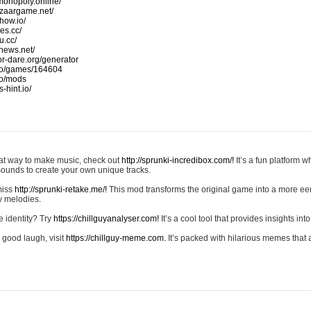
monopoly.online/
azaargame.net/
how.io/
nes.cc/
u.cc/
news.net/
-or-dare.org/generator
io/games/164604
io/mods
-hint.io/
reat way to make music, check out
http://sprunki-incredibox.com/!
It’s a fun platform 
sounds to create your own unique tracks.
 miss
http://sprunki-retake.me/!
This mod transforms the original game into a more ee
ky melodies.
e identity? Try
https://chillguyanalyser.com!
It’s a cool tool that provides insights into 
 good laugh, visit
https://chillguy-meme.com.
It’s packed with hilarious memes that 