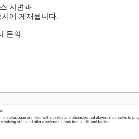
스 지면과
동시에 게재됩니다.
타 문의
23
nfinitefusion.io
are filled with puzzles and obstacles that players must solve to pr
m-solving skills and offer a welcome break from traditional battles.