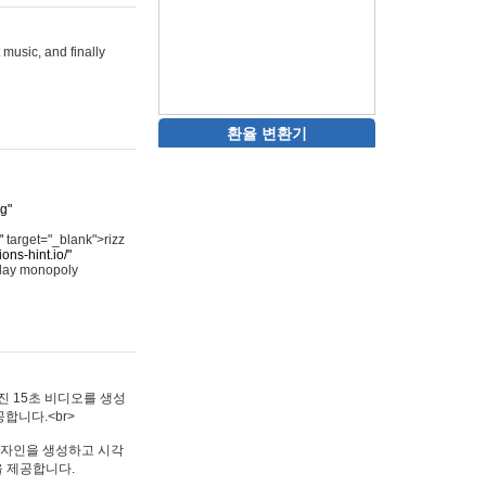
 music, and finally
환율 변환기
rg"
"
target="_blank">rizz
ons-hint.io/"
play monopoly
멋진 15초 비디오를 생성
합니다.<br>
타투 디자인을 생성하고 시각
을 제공합니다.