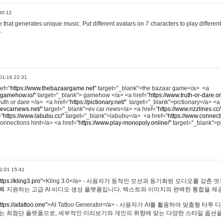
00:12
hat generates unique music. Put different avatars on 7 characters to play different
.
01-16 22:31
ref="
https://www.thebazaargame.net"
target="_blank">the bazaar game</a> <a
.gamehow.io/"
target="_blank"> gamehow </a> <a href="
https://www.truth-or-dare.o
ruth or dare </a> <a href="
https://pictionary.net/"
target="_blank">pictionary</a> <a
.evcarnews.net/"
target="_blank">ev car news</a> <a href="
https://www.rizzlines.cc/
="
https://www.labubu.cc/"
target="_blank">labubu</a> <a href="
https://www.connecti
onnections hint</a> <a href="
https://www.play-monopoly.online/"
target="_blank">
2-01 15:41
ttps://kling3.pro"
>Kling 3.0</a> - 사용자가 동적인 모션과 동기화된 오디오를 갖춘 
록 지원하는 고급 AI 비디오 생성 플랫폼입니다. 텍스트와 이미지의 완벽한 통합을 제공
ttps://aitattoo.one"
>AI Tattoo Generator</a> - 사용자가 AI를 활용하여 맞춤형 
있는 최첨단 플랫폼으로, 세부적인 미리보기와 개인의 취향에 맞는 다양한 스타일 옵션