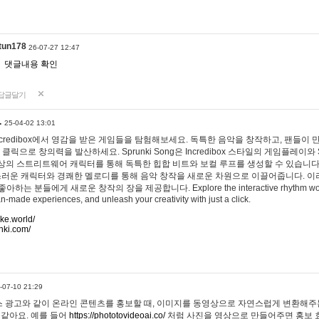
tun178
26-07-27 12:47
댓글내용 확인
답글달기
…
25-04-02 13:01
 Incredibox에서 영감을 받은 게임들을 탐험해보세요. 독특한 음악을 창작하고, 팬들이
 클릭으로 창의력을 발산하세요. Sprunki Song은 Incredibox 스타일의 게임플레이와 
상의 스트리트웨어 캐릭터를 통해 독특한 힙합 비트와 보컬 루프를 생성할 수 있습니다. 또한
사랑스러운 캐릭터와 경쾌한 멜로디를 통해 음악 창작을 새로운 차원으로 이끌어줍니다. 이
는 분들에게 새로운 창작의 장을 제공합니다. Explore the interactive rhythm world 
n-made experiences, and unleash your creativity with just a click.
ake.world/
nki.com/
-07-10 21:29
 광고와 같이 온라인 콘텐츠를 홍보할 때, 이미지를 동영상으로 자연스럽게 변환해주는
 같아요. 예를 들어
https://phototovideoai.co/
처럼 사진을 영상으로 만들어주면 홍보 효