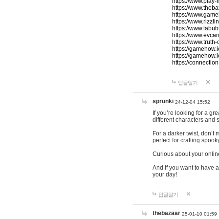
https://www.play-
https://www.theb
https://www.game
https://www.rizzli
https://www.labub
https://www.evcar
https://www.truth
https://gamehow.
https://gamehow.
https://connections
답글달기
sprunki
24-12-04 15:52
If you’re looking for a g
different characters and 
For a darker twist, don’t
perfect for crafting spoo
Curious about your onlin
And if you want to have a
your day!
답글달기
thebazaar
25-01-10 01:59