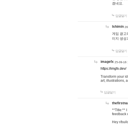
겠네요.
답글달기
lshimin
26
게임 광고와
미지 생성
답글달기
imagefx
25-09-16 
https://imgfx.dev/
Transform your id
art, illustrations
답글달기
thefirstn
**Title:**
feedback o
Hey r/buil