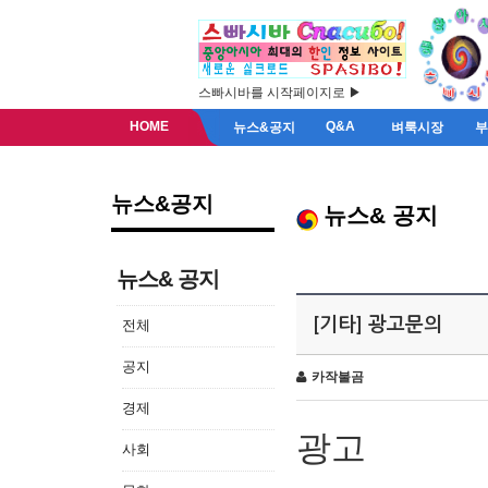
스빠시바를 시작페이지로 ▶
HOME
Q&A
뉴스&공지
벼룩시장
뉴스&공지
뉴스& 공지
뉴스& 공지
[기타] 광고문의
전체
공지
카작불곰
경제
광고
사회