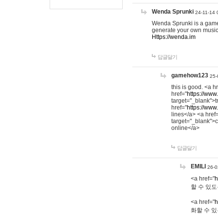
Wenda Sprunki
24-11-14 
Wenda Sprunki is a game t
generate your own music
Https://wenda.im
답글달기
gamehow123
25-
this is good. <a h
href="
https://www
target="_blank">t
href="
https://www
lines</a> <a href
target="_blank">c
online</a>
답글달기
EMILI
26-0
<a href="
h
할 수 있도
<a href="
h
화할 수 