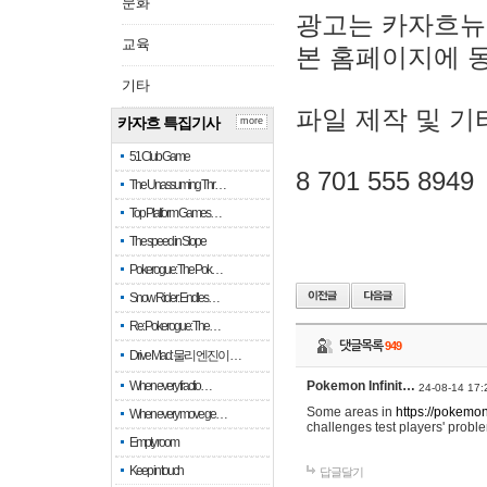
문화
광고는 카자흐뉴
교육
본 홈페이지에 
기타
파일 제작 및 기
카자흐 특집기사
more
51 Club Game
8 701 555 8949
The Unassuming Thr…
Top Platform Games…
The speed in Slope
Pokerogue: The Pok…
Snow Rider: Endles…
Re: Pokerogue: The…
댓글목록
949
Drive Mad: 물리 엔진이 …
When every fractio…
Pokemon Infinit…
24-08-14 17:
Some areas in
https://pokemoni
When every move ge…
challenges test players' proble
Empty room
Keep in touch
답글달기