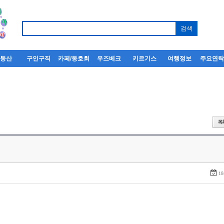
부동산
구인구직
카페/동호회
우즈베크
키르기스
여행정보
주요연
18