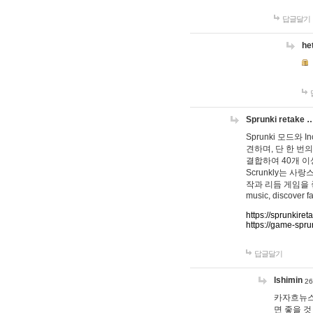
답글달기
he
Sprunki retake 
Sprunki 모드와
견하며, 단 한 번의
결합하여 40개 이
Scrunkly는 
작과 리듬 게임을 좋아하
music, discover fa
https://sprunkiret
https://game-spru
답글달기
lshimin
26
카자흐뉴스
면 좋을 것