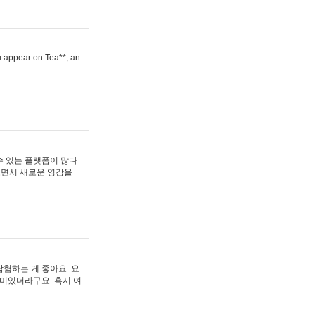
ou appear on Tea**, an
수 있는 플랫폼이 많다
보면서 새로운 영감을
험하는 게 좋아요. 요
재미있더라구요. 혹시 여