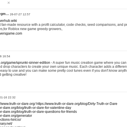
@gm…
26-07-27 12:57
werhub.wiki
 fan-made resource with a profit calculator, code checks, seed comparisons, and pr
es,for Roblox new game greedy growers。
owersgame.com
26 16:54
x.org/game/sprunki-sinner-edition
- A super fun music creation game where you can 
d drop characters to create your own unique music. Each character adds a differen
lly easy to use and you can make some pretty cool tunes even if you don't know anyt
d getting creative!
01-16 22:32
://www.truth-or-dare.org/
https://www.truth-or-dare.org/blog/Dirty-Truth-or-Dare
or-dare.org/blog/truth-or-dare-for-valentine-day
or-dare.org/blog/truth-or-dare-questions-for-friends
-or-dare.org/generator
tions-hint.io/
nary.net/