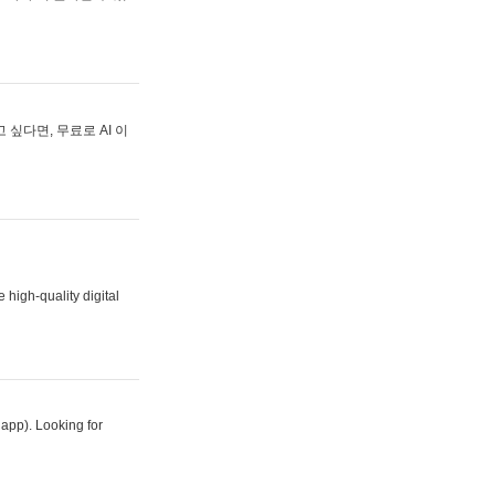
싶다면, 무료로 AI 이
 high-quality digital
 app). Looking for