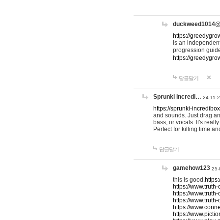
duckweed1014
https://greedygro
is an independent
progression guid
https://greedygr
답글달기
Sprunki Incredi…
24-11-
https://sprunki-incredibo
and sounds. Just drag an
bass, or vocals. It's rea
Perfect for killing time an
답글달기
gamehow123
25-
this is good.
https
https://www.truth-
https://www.truth-
https://www.truth
https://www.connec
https://www.pictio