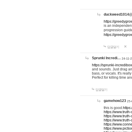
duckweed1014
https://greedygro
is an independent
progression guid
https://greedygr
답글달기
Sprunki Incredi…
24-11-
https://sprunki-incredibo
and sounds. Just drag an
bass, or vocals. It's rea
Perfect for killing time an
답글달기
gamehow123
25-
this is good.
https
https://www.truth-
https://www.truth-
https://www.truth
https://www.connec
https://www.pictio