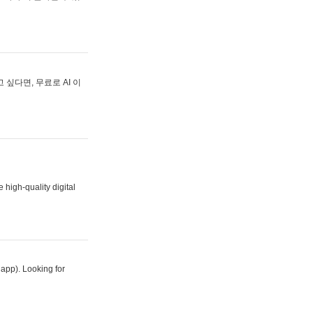
싶다면, 무료로 AI 이
 high-quality digital
 app). Looking for