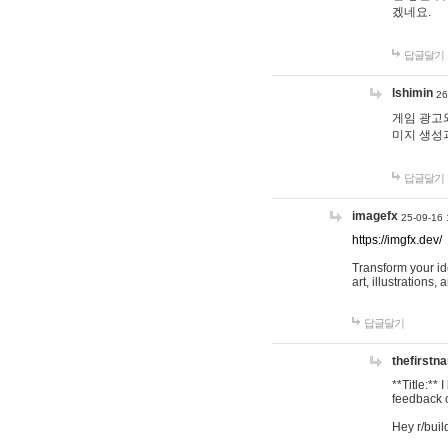
겠네요.
답글달기
lshimin
26
게임 광고와
미지 생성
답글달기
imagefx
25-09-16 
https://imgfx.dev/
Transform your id
art, illustrations
답글달기
thefirstn
**Title:**
feedback o
Hey r/buil