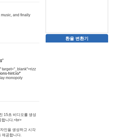
 music, and finally
환율 변환기
rg"
"
target="_blank">rizz
ons-hint.io/"
play monopoly
멋진 15초 비디오를 생성
합니다.<br>
타투 디자인을 생성하고 시각
을 제공합니다.