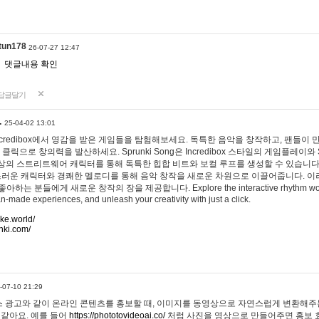
tun178
26-07-27 12:47
댓글내용 확인
답글달기
…
25-04-02 13:01
 Incredibox에서 영감을 받은 게임들을 탐험해보세요. 독특한 음악을 창작하고, 팬들이
 클릭으로 창의력을 발산하세요. Sprunki Song은 Incredibox 스타일의 게임플레이와 
상의 스트리트웨어 캐릭터를 통해 독특한 힙합 비트와 보컬 루프를 생성할 수 있습니다. 또한
사랑스러운 캐릭터와 경쾌한 멜로디를 통해 음악 창작을 새로운 차원으로 이끌어줍니다. 이
는 분들에게 새로운 창작의 장을 제공합니다. Explore the interactive rhythm world 
n-made experiences, and unleash your creativity with just a click.
ake.world/
nki.com/
-07-10 21:29
 광고와 같이 온라인 콘텐츠를 홍보할 때, 이미지를 동영상으로 자연스럽게 변환해주는
 같아요. 예를 들어
https://phototovideoai.co/
처럼 사진을 영상으로 만들어주면 홍보 효