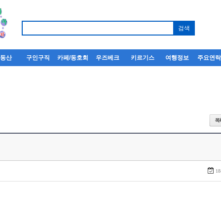
부동산
구인구직
카페/동호회
우즈베크
키르기스
여행정보
주요연
18