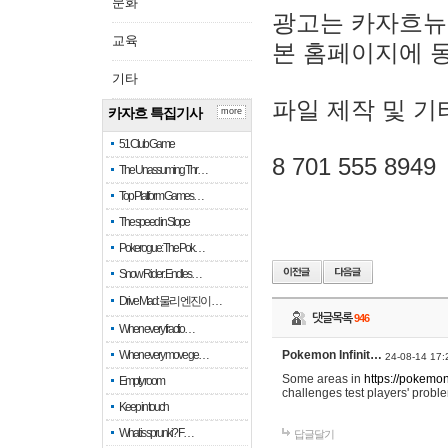
문화
광고는 카자흐뉴
교육
본 홈페이지에 
기타
파일 제작 및 기
카자흐 특집기사
more
51 Club Game
8 701 555 8949
The Unassuming Thr…
Top Platform Games…
The speed in Slope
Pokerogue: The Pok…
Snow Rider: Endles…
Drive Mad: 물리 엔진이 …
댓글목록
946
When every fractio…
When every move ge…
Pokemon Infinit…
24-08-14 17:
Some areas in
https://pokemoni
Empty room
challenges test players' proble
Keep in touch
What is sprunki? F…
답글달기