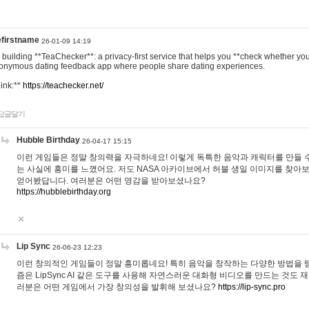
efirstname
26-01-09 14:19
m building **TeaChecker**: a privacy-first service that helps you **check whether y
onymous dating feedback app where people share dating experiences.
Link:**
https://teachecker.net/
답글달기
Hubble Birthday
26-04-17 15:15
이런 게임들은 정말 창의력을 자극하네요! 이렇게 독특한 음악과 캐릭터를 만들 
는 사실에 흥미를 느꼈어요. 저도 NASA 아카이브에서 허블 생일 이미지를 찾아
얻어봤답니다. 여러분은 어떤 영감을 받아보셨나요?
https://hubblebirthday.org
Lip Sync
26-06-23 12:23
이런 창의적인 게임들이 정말 흥미롭네요! 특히 음악을 창작하는 다양한 방법을 탐
즘은 LipSync AI 같은 도구를 사용해 자연스러운 대화형 비디오를 만드는 것도 
러분은 어떤 게임에서 가장 창의성을 발휘해 보셨나요?
https://lip-sync.pro