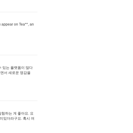
ou appear on Tea**, an
수 있는 플랫폼이 많다
보면서 새로운 영감을
험하는 게 좋아요. 요
재미있더라구요. 혹시 여