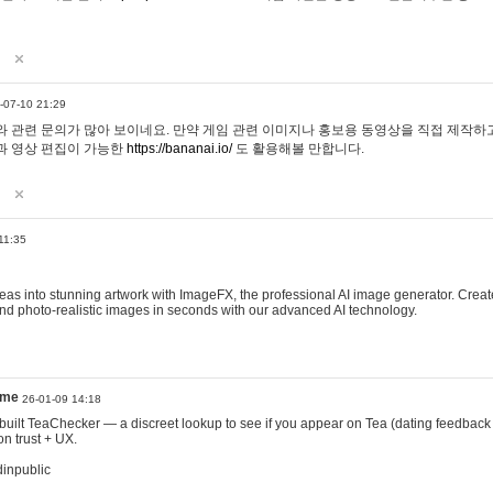
-07-10 21:29
 관련 문의가 많아 보이네요. 만약 게임 관련 이미지나 홍보용 동영상을 직접 제작하고 
과 영상 편집이 가능한
https://bananai.io/
도 활용해볼 만합니다.
11:35
eas into stunning artwork with ImageFX, the professional AI image generator. Create
, and photo-realistic images in seconds with our advanced AI technology.
ame
26-01-09 14:18
 I built TeaChecker — a discreet lookup to see if you appear on Tea (dating feedback
n trust + UX.
dinpublic