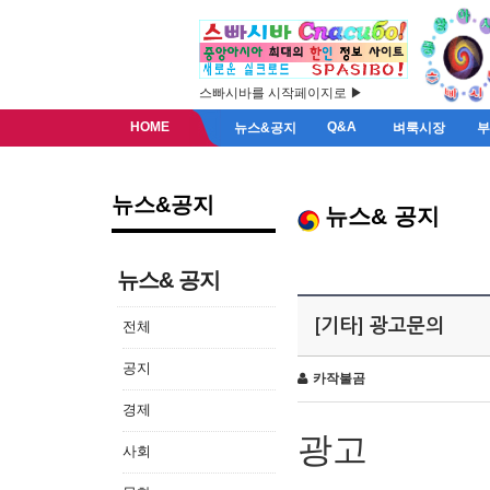
스빠시바를 시작페이지로 ▶
HOME
Q&A
뉴스&공지
벼룩시장
뉴스&공지
뉴스& 공지
뉴스& 공지
[기타] 광고문의
전체
공지
카작불곰
경제
광고
사회