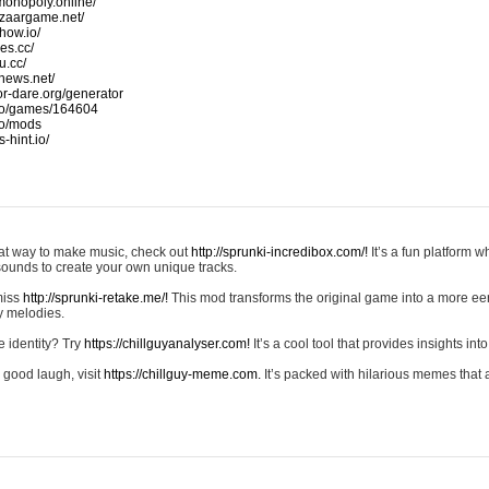
monopoly.online/
azaargame.net/
how.io/
nes.cc/
u.cc/
news.net/
-or-dare.org/generator
io/games/164604
io/mods
-hint.io/
reat way to make music, check out
http://sprunki-incredibox.com/!
It’s a fun platform 
sounds to create your own unique tracks.
 miss
http://sprunki-retake.me/!
This mod transforms the original game into a more ee
ky melodies.
e identity? Try
https://chillguyanalyser.com!
It’s a cool tool that provides insights into 
 good laugh, visit
https://chillguy-meme.com.
It’s packed with hilarious memes that 