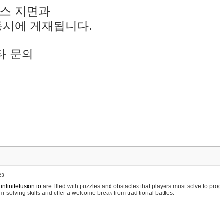
스 지면과
동시에 게재됩니다.
타 문의
23
nfinitefusion.io
are filled with puzzles and obstacles that players must solve to pr
m-solving skills and offer a welcome break from traditional battles.