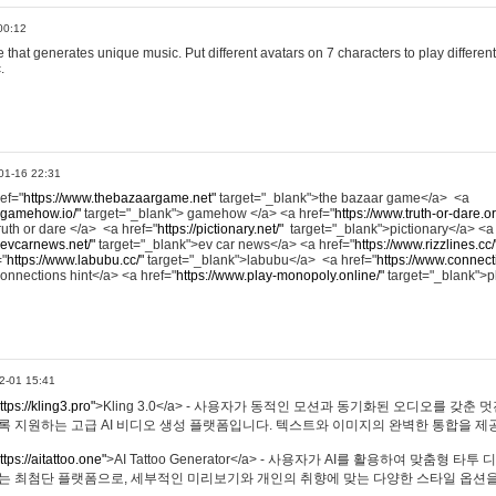
00:12
hat generates unique music. Put different avatars on 7 characters to play different
.
01-16 22:31
ref="
https://www.thebazaargame.net"
target="_blank">the bazaar game</a> <a
.gamehow.io/"
target="_blank"> gamehow </a> <a href="
https://www.truth-or-dare.o
ruth or dare </a> <a href="
https://pictionary.net/"
target="_blank">pictionary</a> <a
.evcarnews.net/"
target="_blank">ev car news</a> <a href="
https://www.rizzlines.cc/
="
https://www.labubu.cc/"
target="_blank">labubu</a> <a href="
https://www.connecti
onnections hint</a> <a href="
https://www.play-monopoly.online/"
target="_blank">
2-01 15:41
ttps://kling3.pro"
>Kling 3.0</a> - 사용자가 동적인 모션과 동기화된 오디오를 갖춘 
록 지원하는 고급 AI 비디오 생성 플랫폼입니다. 텍스트와 이미지의 완벽한 통합을 제공
ttps://aitattoo.one"
>AI Tattoo Generator</a> - 사용자가 AI를 활용하여 맞춤형 
있는 최첨단 플랫폼으로, 세부적인 미리보기와 개인의 취향에 맞는 다양한 스타일 옵션