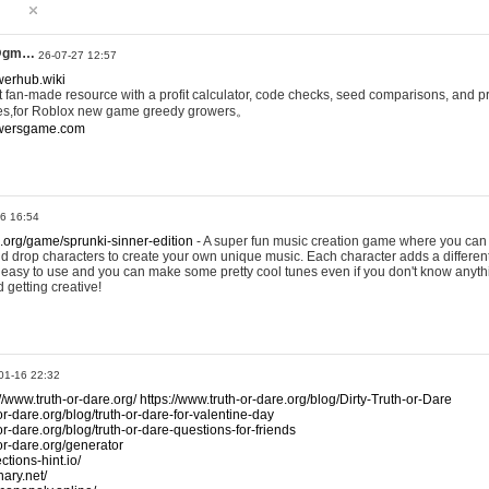
@gm…
26-07-27 12:57
werhub.wiki
 fan-made resource with a profit calculator, code checks, seed comparisons, and pr
es,for Roblox new game greedy growers。
owersgame.com
26 16:54
x.org/game/sprunki-sinner-edition
- A super fun music creation game where you can 
d drop characters to create your own unique music. Each character adds a differen
lly easy to use and you can make some pretty cool tunes even if you don't know anyt
d getting creative!
01-16 22:32
://www.truth-or-dare.org/
https://www.truth-or-dare.org/blog/Dirty-Truth-or-Dare
or-dare.org/blog/truth-or-dare-for-valentine-day
or-dare.org/blog/truth-or-dare-questions-for-friends
-or-dare.org/generator
tions-hint.io/
nary.net/