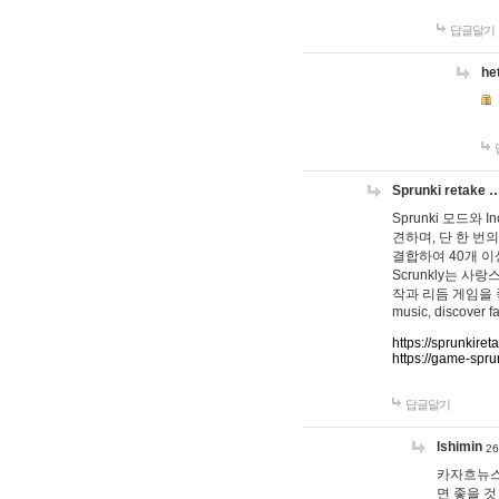
답글달기
he
Sprunki retake 
Sprunki 모드와
견하며, 단 한 번의
결합하여 40개 이
Scrunkly는 
작과 리듬 게임을 좋아하
music, discover fa
https://sprunkiret
https://game-spru
답글달기
lshimin
26
카자흐뉴스
면 좋을 것