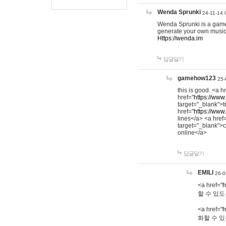
Wenda Sprunki
24-11-14 
Wenda Sprunki is a game t
generate your own music
Https://wenda.im
답글달기
gamehow123
25-
this is good. <a h
href="
https://www
target="_blank">t
href="
https://www
lines</a> <a href
target="_blank">c
online</a>
답글달기
EMILI
26-0
<a href="
h
할 수 있도
<a href="
h
화할 수 