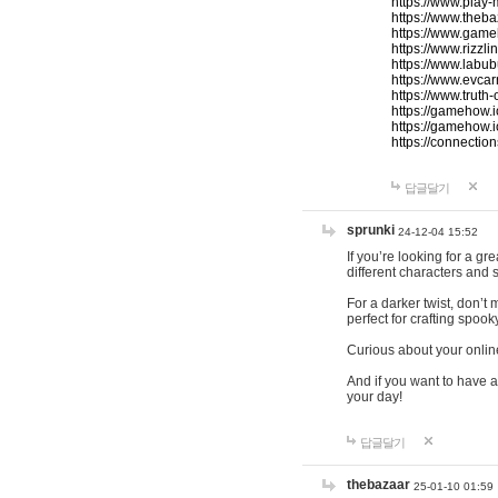
https://www.play-
https://www.theb
https://www.game
https://www.rizzli
https://www.labub
https://www.evcar
https://www.truth
https://gamehow.
https://gamehow.
https://connections
답글달기
sprunki
24-12-04 15:52
If you’re looking for a g
different characters and 
For a darker twist, don’t
perfect for crafting spoo
Curious about your onlin
And if you want to have a
your day!
답글달기
thebazaar
25-01-10 01:59