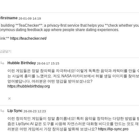
efirstname
26-01-09 14:19
m building **TeaChecker**: a privacy-first service that helps you **check whether y
onymous dating feedback app where people share dating experiences.
Link:**
https://teachecker.net/
답글달기
Hubble Birthday
26-04-17 15:15
이런 게임들은 정말 창의력을 자극하네요! 이렇게 독특한 음악과 캐릭터를 만들 
는 사실에 흥미를 느꼈어요. 저도 NASA 아카이브에서 허블 생일 이미지를 찾아
얻어봤답니다. 여러분은 어떤 영감을 받아보셨나요?
https://hubblebirthday.org
Lip Sync
26-06-23 12:23
이런 창의적인 게임들이 정말 흥미롭네요! 특히 음악을 창작하는 다양한 방법을 탐
즘은 LipSync AI 같은 도구를 사용해 자연스러운 대화형 비디오를 만드는 것도 
러분은 어떤 게임에서 가장 창의성을 발휘해 보셨나요?
https://lip-sync.pro