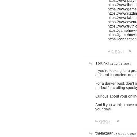
https://www.play-
https://www.theb
https://www.game
https://www.rizzli
https://www.labub
https://www.evcar
https://www.truth
https://gamehow.
https://gamehow.
https://connections
답글달기
sprunki
24-12-04 15:52
If you’re looking for a g
different characters and 
For a darker twist, don’t
perfect for crafting spoo
Curious about your onlin
And if you want to have a
your day!
답글달기
thebazaar
25-01-10 01:59