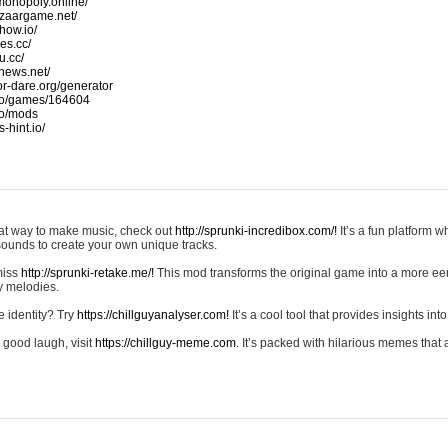
monopoly.online/
azaargame.net/
how.io/
nes.cc/
u.cc/
news.net/
-or-dare.org/generator
io/games/164604
io/mods
-hint.io/
reat way to make music, check out
http://sprunki-incredibox.com/!
It’s a fun platform 
sounds to create your own unique tracks.
 miss
http://sprunki-retake.me/!
This mod transforms the original game into a more ee
ky melodies.
e identity? Try
https://chillguyanalyser.com!
It’s a cool tool that provides insights into 
 good laugh, visit
https://chillguy-meme.com.
It’s packed with hilarious memes that 