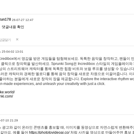
tun178
26-07-27 12:47
댓글내용 확인
답글달기
…
25-04-02 13:01
 Incredibox에서 영감을 받은 게임들을 탐험해보세요. 독특한 음악을 창작하고, 팬들이
 클릭으로 창의력을 발산하세요. Sprunki Song은 Incredibox 스타일의 게임플레이와 
상의 스트리트웨어 캐릭터를 통해 독특한 힙합 비트와 보컬 루프를 생성할 수 있습니다. 또한
사랑스러운 캐릭터와 경쾌한 멜로디를 통해 음악 창작을 새로운 차원으로 이끌어줍니다. 이
는 분들에게 새로운 창작의 장을 제공합니다. Explore the interactive rhythm world 
n-made experiences, and unleash your creativity with just a click.
ake.world/
nki.com/
-07-10 21:29
 광고와 같이 온라인 콘텐츠를 홍보할 때, 이미지를 동영상으로 자연스럽게 변환해주는
 같아요. 예를 들어
https://phototovideoai.co/
처럼 사진을 영상으로 만들어주면 홍보 효