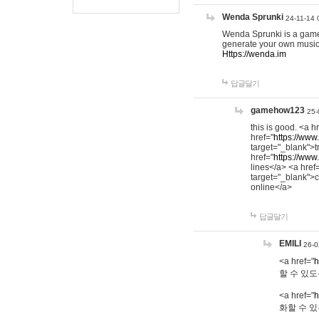
Wenda Sprunki
24-11-14 
Wenda Sprunki is a game t
generate your own music
Https://wenda.im
답글달기
gamehow123
25-
this is good. <a h
href="
https://www
target="_blank">t
href="
https://www
lines</a> <a href
target="_blank">c
online</a>
답글달기
EMILI
26-0
<a href="
h
할 수 있도
<a href="
h
화할 수 