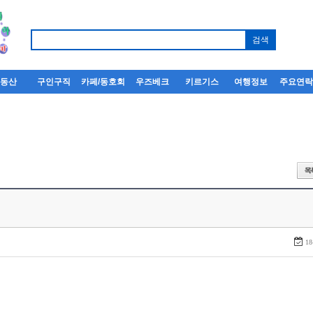
부동산
구인구직
카페/동호회
우즈베크
키르기스
여행정보
주요연
18