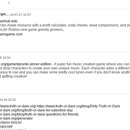
@gm…
26-07-27 12:57
werhub.wiki
 fan-made resource with a profit calculator, code checks, seed comparisons, and pr
es,for Roblox new game greedy growers。
owersgame.com
26 16:54
x.org/game/sprunki-sinner-edition
- A super fun music creation game where you can 
d drop characters to create your own unique music. Each character adds a differen
lly easy to use and you can make some pretty cool tunes even if you don't know anyt
d getting creative!
01-16 22:32
://www.truth-or-dare.org/
https://www.truth-or-dare.org/blog/Dirty-Truth-or-Dare
or-dare.org/blog/truth-or-dare-for-valentine-day
or-dare.org/blog/truth-or-dare-questions-for-friends
-or-dare.org/generator
tions-hint.io/
nary.net/