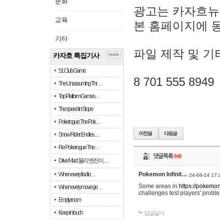
문화
광고는 카자흐뉴
교육
본 홈페이지에 
기타
파일 제작 및 기
카자흐 특집기사
more
51 Club Game
8 701 555 8949
The Unassuming Thr…
Top Platform Games…
The speed in Slope
Pokerogue: The Pok…
Snow Rider: Endles…
Re: Pokerogue: The…
댓글목록
949
Drive Mad: 물리 엔진이 …
When every fractio…
Pokemon Infinit…
24-08-14 17:
Some areas in
https://pokemoni
When every move ge…
challenges test players' proble
Empty room
Keep in touch
답글달기