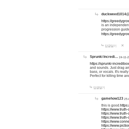
duckweed1014
https://greedygro
is an independent
progression guid
https://greedygr
답글달기
Sprunki Incredi…
24-11-
https://sprunki-incredibo
and sounds. Just drag an
bass, or vocals. It's rea
Perfect for killing time an
답글달기
gamehow123
25-
this is good.
https
https://www.truth-
https://www.truth-
https://www.truth
https://www.connec
https://www.pictio