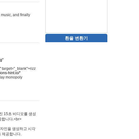
 music, and finally
환율 변환기
rg"
"
target="_blank">rizz
ons-hint.io/"
play monopoly
멋진 15초 비디오를 생성
합니다.<br>
타투 디자인을 생성하고 시각
을 제공합니다.