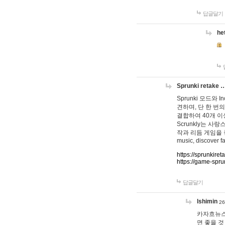
답글달기
he
Sprunki retake 
Sprunki 모드와
견하며, 단 한 번의
결합하여 40개 이
Scrunkly는 
작과 리듬 게임을 좋아하
music, discover fa
https://sprunkiret
https://game-spru
답글달기
lshimin
26
카자흐뉴스
면 좋을 것