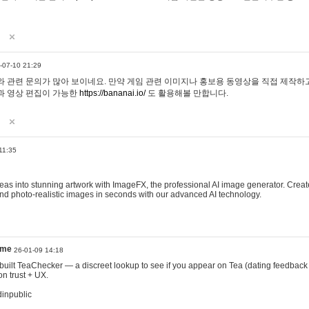
-07-10 21:29
 관련 문의가 많아 보이네요. 만약 게임 관련 이미지나 홍보용 동영상을 직접 제작하고 
과 영상 편집이 가능한
https://bananai.io/
도 활용해볼 만합니다.
11:35
eas into stunning artwork with ImageFX, the professional AI image generator. Create
, and photo-realistic images in seconds with our advanced AI technology.
ame
26-01-09 14:18
 I built TeaChecker — a discreet lookup to see if you appear on Tea (dating feedback
n trust + UX.
dinpublic