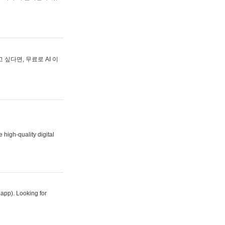
싶다면, 무료로 AI 이
 high-quality digital
 app). Looking for