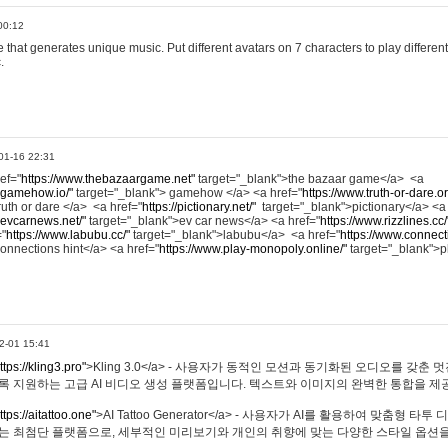
00:12
hat generates unique music. Put different avatars on 7 characters to play different
.
01-16 22:31
ref="
https://www.thebazaargame.net"
target="_blank">the bazaar game</a> <a
.gamehow.io/"
target="_blank"> gamehow </a> <a href="
https://www.truth-or-dare.o
ruth or dare </a> <a href="
https://pictionary.net/"
target="_blank">pictionary</a> <a
.evcarnews.net/"
target="_blank">ev car news</a> <a href="
https://www.rizzlines.cc/
="
https://www.labubu.cc/"
target="_blank">labubu</a> <a href="
https://www.connecti
onnections hint</a> <a href="
https://www.play-monopoly.online/"
target="_blank">
2-01 15:41
ttps://kling3.pro"
>Kling 3.0</a> - 사용자가 동적인 모션과 동기화된 오디오를 갖춘 
록 지원하는 고급 AI 비디오 생성 플랫폼입니다. 텍스트와 이미지의 완벽한 통합을 제공
ttps://aitattoo.one"
>AI Tattoo Generator</a> - 사용자가 AI를 활용하여 맞춤형 
있는 최첨단 플랫폼으로, 세부적인 미리보기와 개인의 취향에 맞는 다양한 스타일 옵션