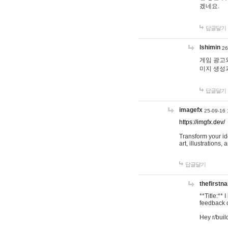
겠네요.
답글달기
lshimin
26
게임 광고와
미지 생성
답글달기
imagefx
25-09-16 
https://imgfx.dev/
Transform your id
art, illustrations
답글달기
thefirstn
**Title:**
feedback o
Hey r/buil