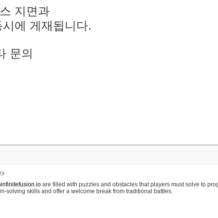
스 지면과
동시에 게재됩니다.
타 문의
23
nfinitefusion.io
are filled with puzzles and obstacles that players must solve to pr
m-solving skills and offer a welcome break from traditional battles.