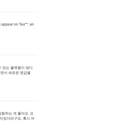
ou appear on Tea**, an
수 있는 플랫폼이 많다
보면서 새로운 영감을
험하는 게 좋아요. 요
재미있더라구요. 혹시 여