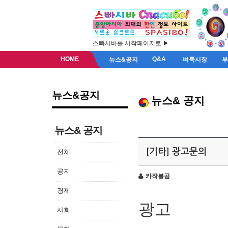
스빠시바를 시작페이지로 ▶
HOME
Q&A
뉴스&공지
벼룩시장
뉴스&공지
뉴스& 공지
뉴스& 공지
[기타] 광고문의
전체
공지
카작불곰
경제
광고
사회