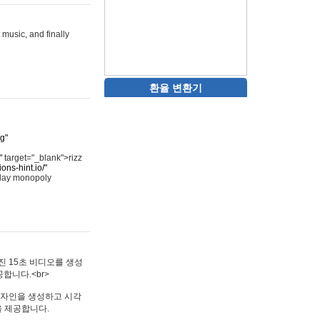
 music, and finally
환율 변환기
rg"
"
target="_blank">rizz
ons-hint.io/"
play monopoly
멋진 15초 비디오를 생성
합니다.<br>
타투 디자인을 생성하고 시각
을 제공합니다.