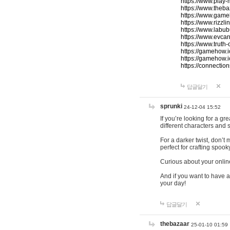
https://www.play-
https://www.theb
https://www.game
https://www.rizzli
https://www.labub
https://www.evcar
https://www.truth
https://gamehow.
https://gamehow.
https://connections
답글달기
sprunki
24-12-04 15:52
If you’re looking for a g
different characters and 
For a darker twist, don’t
perfect for crafting spoo
Curious about your onlin
And if you want to have a
your day!
답글달기
thebazaar
25-01-10 01:59