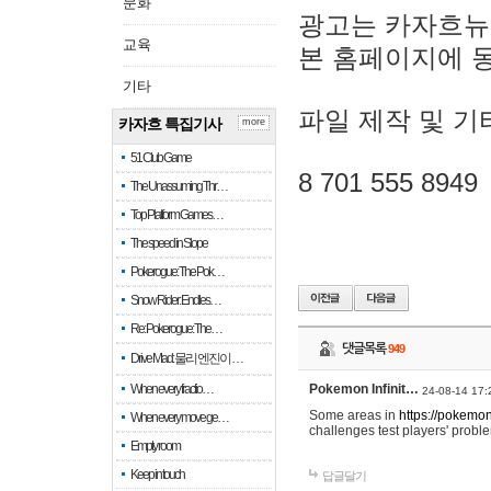
문화
광고는 카자흐뉴
교육
본 홈페이지에 
기타
파일 제작 및 기
카자흐 특집기사
more
51 Club Game
8 701 555 8949
The Unassuming Thr…
Top Platform Games…
The speed in Slope
Pokerogue: The Pok…
Snow Rider: Endles…
Re: Pokerogue: The…
댓글목록
949
Drive Mad: 물리 엔진이 …
When every fractio…
Pokemon Infinit…
24-08-14 17:
Some areas in
https://pokemoni
When every move ge…
challenges test players' proble
Empty room
Keep in touch
답글달기