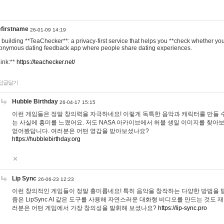
efirstname
26-01-09 14:19
m building **TeaChecker**: a privacy-first service that helps you **check whether y
onymous dating feedback app where people share dating experiences.
Link:**
https://teachecker.net/
답글달기
Hubble Birthday
26-04-17 15:15
이런 게임들은 정말 창의력을 자극하네요! 이렇게 독특한 음악과 캐릭터를 만들 
는 사실에 흥미를 느꼈어요. 저도 NASA 아카이브에서 허블 생일 이미지를 찾아
얻어봤답니다. 여러분은 어떤 영감을 받아보셨나요?
https://hubblebirthday.org
Lip Sync
26-06-23 12:23
이런 창의적인 게임들이 정말 흥미롭네요! 특히 음악을 창작하는 다양한 방법을 탐
즘은 LipSync AI 같은 도구를 사용해 자연스러운 대화형 비디오를 만드는 것도 
러분은 어떤 게임에서 가장 창의성을 발휘해 보셨나요?
https://lip-sync.pro