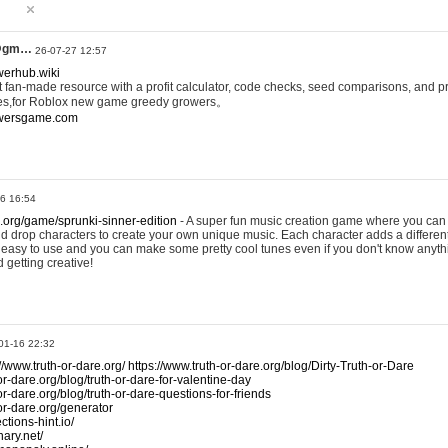
@gm…
26-07-27 12:57
werhub.wiki
 fan-made resource with a profit calculator, code checks, seed comparisons, and pr
es,for Roblox new game greedy growers。
owersgame.com
26 16:54
x.org/game/sprunki-sinner-edition
- A super fun music creation game where you can 
d drop characters to create your own unique music. Each character adds a differen
lly easy to use and you can make some pretty cool tunes even if you don't know anyt
d getting creative!
01-16 22:32
://www.truth-or-dare.org/
https://www.truth-or-dare.org/blog/Dirty-Truth-or-Dare
or-dare.org/blog/truth-or-dare-for-valentine-day
or-dare.org/blog/truth-or-dare-questions-for-friends
-or-dare.org/generator
tions-hint.io/
nary.net/