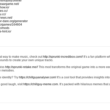
monopoly.online/
azaargame.net/
how.io/
nes.cc/
u.cc/
news.net/
-or-dare.org/generator
io/games/164604
io/mods
-hint.io/
reat way to make music, check out
http://sprunki-incredibox.com/!
It’s a fun platform 
sounds to create your own unique tracks.
 miss
http://sprunki-retake.me/!
This mod transforms the original game into a more ee
ky melodies.
e identity? Try
https://chillguyanalyser.com!
It’s a cool tool that provides insights into 
 good laugh, visit
https://chillguy-meme.com.
It’s packed with hilarious memes that 