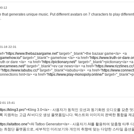
00:12
hat generates unique music. Put different avatars on 7 characters to play different
.
01-16 22:31
ref="
https://www.thebazaargame.net"
target="_blank">the bazaar game</a> <a
.gamehow.io/"
target="_blank"> gamehow </a> <a href="
https://www.truth-or-dare.o
ruth or dare </a> <a href="
https://pictionary.net/"
target="_blank">pictionary</a> <a
.evcarnews.net/"
target="_blank">ev car news</a> <a href="
https://www.rizzlines.cc/
="
https://www.labubu.cc/"
target="_blank">labubu</a> <a href="
https://www.connecti
onnections hint</a> <a href="
https://www.play-monopoly.online/"
target="_blank">
2-01 15:41
ttps://kling3.pro"
>Kling 3.0</a> - 사용자가 동적인 모션과 동기화된 오디오를 갖춘 
록 지원하는 고급 AI 비디오 생성 플랫폼입니다. 텍스트와 이미지의 완벽한 통합을 제공
ttps://aitattoo.one"
>AI Tattoo Generator</a> - 사용자가 AI를 활용하여 맞춤형 
있는 최첨단 플랫폼으로, 세부적인 미리보기와 개인의 취향에 맞는 다양한 스타일 옵션