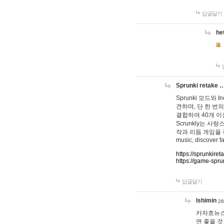
답글달기
he
Sprunki retake 
Sprunki 모드와
견하며, 단 한 번의
결합하여 40개 이
Scrunkly는 
작과 리듬 게임을 좋아하
music, discover fa
https://sprunkiret
https://game-spru
답글달기
lshimin
26
카자흐뉴스
면 좋을 것