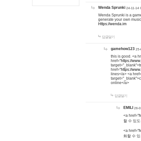
Wenda Sprunki
24-11-14 
Wenda Sprunki is a game t
generate your own music
Https://wenda.im
답글달기
gamehow123
25-
this is good. <a h
href="
https://www
target="_blank">t
href="
https://www
lines</a> <a href
target="_blank">c
online</a>
답글달기
EMILI
26-0
<a href="
h
할 수 있도
<a href="
h
화할 수 