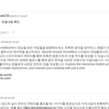
tun178
26-07-27 12:47
댓글내용 확인
답글달기
…
25-04-02 13:01
 Incredibox에서 영감을 받은 게임들을 탐험해보세요. 독특한 음악을 창작하고, 팬들이
 클릭으로 창의력을 발산하세요. Sprunki Song은 Incredibox 스타일의 게임플레이와 
상의 스트리트웨어 캐릭터를 통해 독특한 힙합 비트와 보컬 루프를 생성할 수 있습니다. 또한
사랑스러운 캐릭터와 경쾌한 멜로디를 통해 음악 창작을 새로운 차원으로 이끌어줍니다. 이
는 분들에게 새로운 창작의 장을 제공합니다. Explore the interactive rhythm world 
n-made experiences, and unleash your creativity with just a click.
ake.world/
nki.com/
-07-10 21:29
 광고와 같이 온라인 콘텐츠를 홍보할 때, 이미지를 동영상으로 자연스럽게 변환해주는
 같아요. 예를 들어
https://phototovideoai.co/
처럼 사진을 영상으로 만들어주면 홍보 효