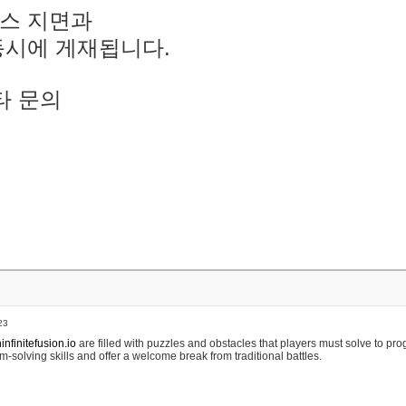
스 지면과
동시에 게재됩니다.
타 문의
23
nfinitefusion.io
are filled with puzzles and obstacles that players must solve to pr
m-solving skills and offer a welcome break from traditional battles.