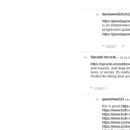
duckweed1014
https://greedygro
is an independent
progression guid
https://greedygr
답글달기
Sprunki Incredi…
24-11-
https://sprunki-incredibo
and sounds. Just drag an
bass, or vocals. It's rea
Perfect for killing time an
답글달기
gamehow123
25-
this is good.
https
https://www.truth-
https://www.truth-
https://www.truth
https://www.connec
https://www.pictio