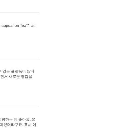
ou appear on Tea**, an
수 있는 플랫폼이 많다
보면서 새로운 영감을
험하는 게 좋아요. 요
재미있더라구요. 혹시 여