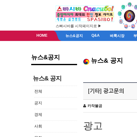
스빠시바를 시작페이지로 ▶
HOME
Q&A
뉴스&공지
벼룩시장
뉴스&공지
뉴스& 공지
뉴스& 공지
[기타] 광고문의
전체
공지
카작불곰
경제
광고
사회