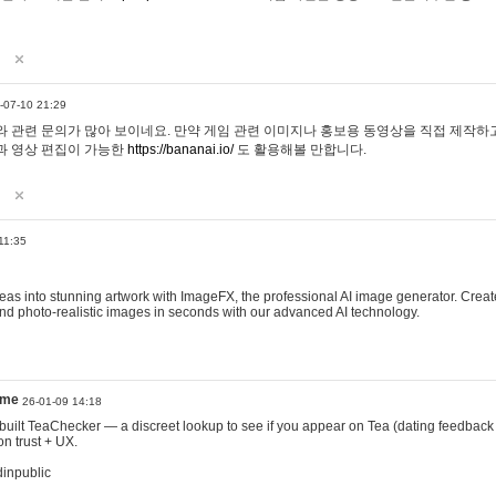
-07-10 21:29
 관련 문의가 많아 보이네요. 만약 게임 관련 이미지나 홍보용 동영상을 직접 제작하고 
과 영상 편집이 가능한
https://bananai.io/
도 활용해볼 만합니다.
11:35
eas into stunning artwork with ImageFX, the professional AI image generator. Create
, and photo-realistic images in seconds with our advanced AI technology.
ame
26-01-09 14:18
 I built TeaChecker — a discreet lookup to see if you appear on Tea (dating feedback
n trust + UX.
dinpublic