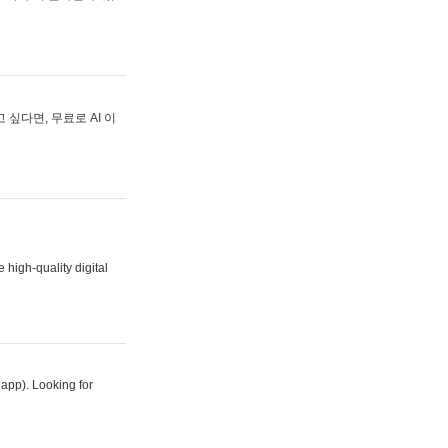
싶다면, 무료로 AI 이
 high-quality digital
 app). Looking for