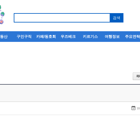
부동산
구인구직
카페/동호회
우즈베크
키르기스
여행정보
주요연
18