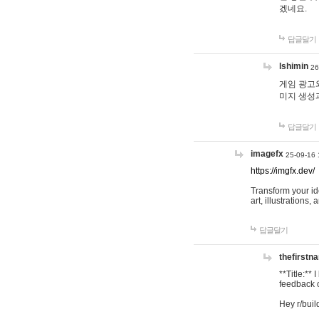
겠네요.
답글달기
lshimin
26
게임 광고와
미지 생성
답글달기
imagefx
25-09-16 
https://imgfx.dev/
Transform your id
art, illustrations
답글달기
thefirstn
**Title:**
feedback o
Hey r/buil