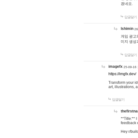
겠네요.
답글달기
lshimin
26
게임 광고와
미지 생성
답글달기
imagefx
25-09-16 
https://imgfx.dev/
Transform your id
art, illustrations
답글달기
thefirstn
**Title:**
feedback o
Hey r/buil