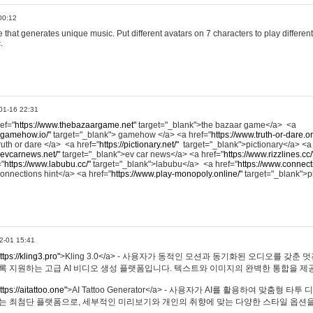
00:12
hat generates unique music. Put different avatars on 7 characters to play different
.
01-16 22:31
ref="
https://www.thebazaargame.net"
target="_blank">the bazaar game</a> <a
.gamehow.io/"
target="_blank"> gamehow </a> <a href="
https://www.truth-or-dare.o
ruth or dare </a> <a href="
https://pictionary.net/"
target="_blank">pictionary</a> <a
.evcarnews.net/"
target="_blank">ev car news</a> <a href="
https://www.rizzlines.cc/
="
https://www.labubu.cc/"
target="_blank">labubu</a> <a href="
https://www.connecti
onnections hint</a> <a href="
https://www.play-monopoly.online/"
target="_blank">
2-01 15:41
ttps://kling3.pro"
>Kling 3.0</a> - 사용자가 동적인 모션과 동기화된 오디오를 갖춘 
록 지원하는 고급 AI 비디오 생성 플랫폼입니다. 텍스트와 이미지의 완벽한 통합을 제공
ttps://aitattoo.one"
>AI Tattoo Generator</a> - 사용자가 AI를 활용하여 맞춤형 
있는 최첨단 플랫폼으로, 세부적인 미리보기와 개인의 취향에 맞는 다양한 스타일 옵션