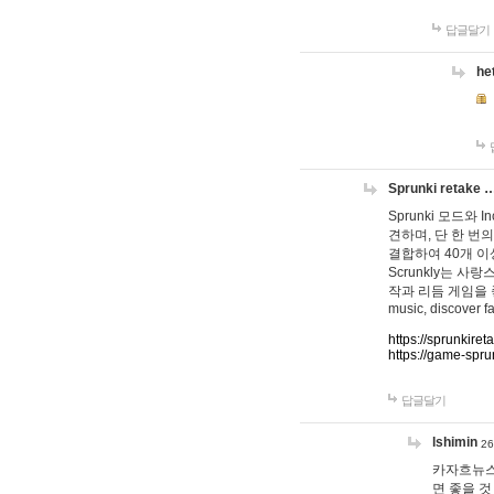
답글달기
he
Sprunki retake 
Sprunki 모드와
견하며, 단 한 번의
결합하여 40개 이
Scrunkly는 
작과 리듬 게임을 좋아하
music, discover fa
https://sprunkiret
https://game-spru
답글달기
lshimin
26
카자흐뉴스
면 좋을 것