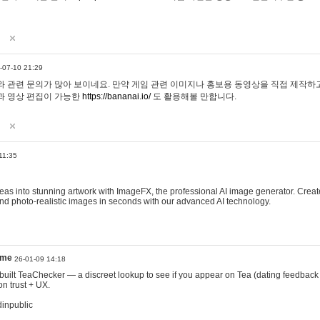
-07-10 21:29
 관련 문의가 많아 보이네요. 만약 게임 관련 이미지나 홍보용 동영상을 직접 제작하고 
과 영상 편집이 가능한
https://bananai.io/
도 활용해볼 만합니다.
11:35
eas into stunning artwork with ImageFX, the professional AI image generator. Create
, and photo-realistic images in seconds with our advanced AI technology.
ame
26-01-09 14:18
 I built TeaChecker — a discreet lookup to see if you appear on Tea (dating feedback
n trust + UX.
dinpublic