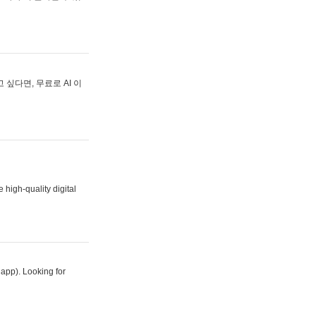
싶다면, 무료로 AI 이
 high-quality digital
 app). Looking for