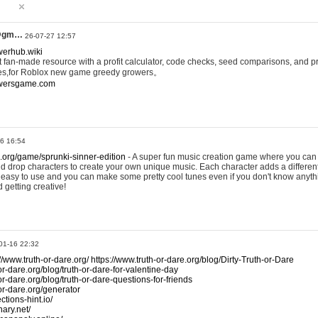
@gm…
26-07-27 12:57
werhub.wiki
 fan-made resource with a profit calculator, code checks, seed comparisons, and pr
es,for Roblox new game greedy growers。
owersgame.com
26 16:54
x.org/game/sprunki-sinner-edition
- A super fun music creation game where you can 
d drop characters to create your own unique music. Each character adds a differen
lly easy to use and you can make some pretty cool tunes even if you don't know anyt
d getting creative!
01-16 22:32
://www.truth-or-dare.org/
https://www.truth-or-dare.org/blog/Dirty-Truth-or-Dare
or-dare.org/blog/truth-or-dare-for-valentine-day
or-dare.org/blog/truth-or-dare-questions-for-friends
-or-dare.org/generator
tions-hint.io/
nary.net/