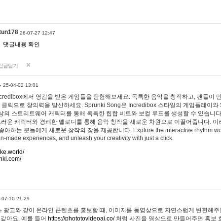
tun178
26-07-27 12:47
댓글내용 확인
답글달기
…
25-04-02 13:01
 Incredibox에서 영감을 받은 게임들을 탐험해보세요. 독특한 음악을 창작하고, 팬들이
 클릭으로 창의력을 발산하세요. Sprunki Song은 Incredibox 스타일의 게임플레이와 
상의 스트리트웨어 캐릭터를 통해 독특한 힙합 비트와 보컬 루프를 생성할 수 있습니다. 또한
사랑스러운 캐릭터와 경쾌한 멜로디를 통해 음악 창작을 새로운 차원으로 이끌어줍니다. 이
는 분들에게 새로운 창작의 장을 제공합니다. Explore the interactive rhythm world 
n-made experiences, and unleash your creativity with just a click.
ake.world/
nki.com/
-07-10 21:29
 광고와 같이 온라인 콘텐츠를 홍보할 때, 이미지를 동영상으로 자연스럽게 변환해주는
 같아요. 예를 들어
https://phototovideoai.co/
처럼 사진을 영상으로 만들어주면 홍보 효