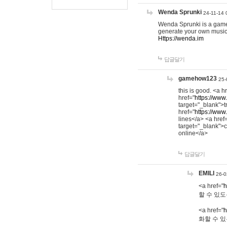
Wenda Sprunki
24-11-14 
Wenda Sprunki is a game t
generate your own music
Https://wenda.im
답글달기
gamehow123
25-
this is good. <a h
href="
https://www
target="_blank">t
href="
https://www
lines</a> <a href
target="_blank">c
online</a>
답글달기
EMILI
26-0
<a href="
h
할 수 있도
<a href="
h
화할 수 