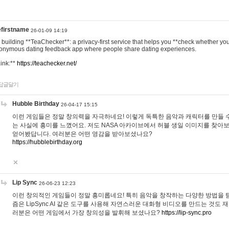
efirstname
26-01-09 14:19
m building **TeaChecker**: a privacy-first service that helps you **check whether y
onymous dating feedback app where people share dating experiences.
Link:**
https://teachecker.net/
답글달기
Hubble Birthday
26-04-17 15:15
이런 게임들은 정말 창의력을 자극하네요! 이렇게 독특한 음악과 캐릭터를 만들 
는 사실에 흥미를 느꼈어요. 저도 NASA 아카이브에서 허블 생일 이미지를 찾아
얻어봤답니다. 여러분은 어떤 영감을 받아보셨나요?
https://hubblebirthday.org
Lip Sync
26-06-23 12:23
이런 창의적인 게임들이 정말 흥미롭네요! 특히 음악을 창작하는 다양한 방법을 탐
즘은 LipSync AI 같은 도구를 사용해 자연스러운 대화형 비디오를 만드는 것도 
러분은 어떤 게임에서 가장 창의성을 발휘해 보셨나요?
https://lip-sync.pro