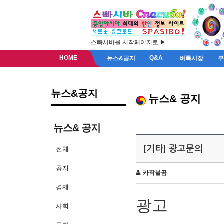
스빠시바를 시작페이지로 ▶
HOME
Q&A
뉴스&공지
벼룩시장
뉴스&공지
뉴스& 공지
뉴스& 공지
[기타] 광고문의
전체
공지
카작불곰
경제
광고
사회