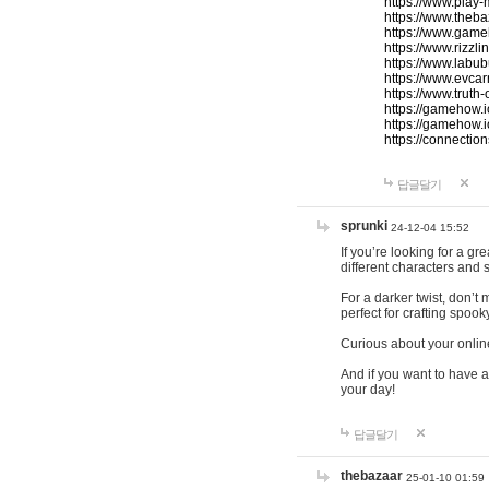
https://www.play-
https://www.theb
https://www.game
https://www.rizzli
https://www.labub
https://www.evcar
https://www.truth
https://gamehow.
https://gamehow.
https://connections
답글달기
sprunki
24-12-04 15:52
If you’re looking for a g
different characters and 
For a darker twist, don’t
perfect for crafting spoo
Curious about your onlin
And if you want to have a
your day!
답글달기
thebazaar
25-01-10 01:59