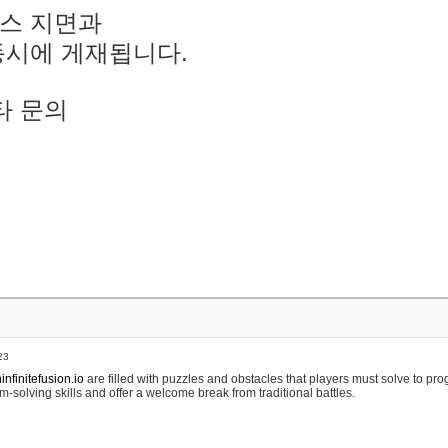
스 지면과
동시에 게재됩니다.
타 문의
23
nfinitefusion.io
are filled with puzzles and obstacles that players must solve to pr
m-solving skills and offer a welcome break from traditional battles.