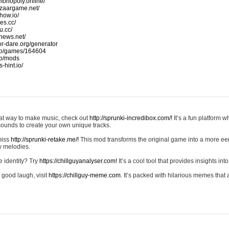
monopoly.online/
azaargame.net/
how.io/
nes.cc/
u.cc/
news.net/
-or-dare.org/generator
io/games/164604
io/mods
-hint.io/
reat way to make music, check out
http://sprunki-incredibox.com/!
It’s a fun platform 
sounds to create your own unique tracks.
 miss
http://sprunki-retake.me/!
This mod transforms the original game into a more ee
ky melodies.
e identity? Try
https://chillguyanalyser.com!
It’s a cool tool that provides insights into 
 good laugh, visit
https://chillguy-meme.com.
It’s packed with hilarious memes that 