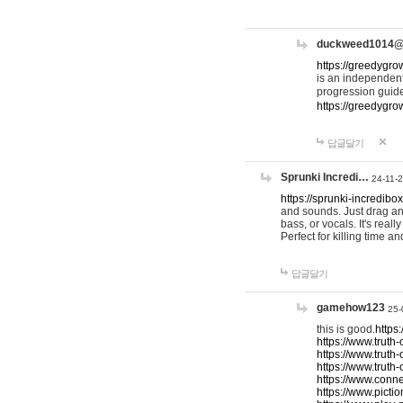
duckweed1014
https://greedygro
is an independent
progression guid
https://greedygr
답글달기
Sprunki Incredi…
24-11-
https://sprunki-incredibo
and sounds. Just drag an
bass, or vocals. It's rea
Perfect for killing time an
답글달기
gamehow123
25-
this is good.
https
https://www.truth-
https://www.truth-
https://www.truth
https://www.connec
https://www.pictio