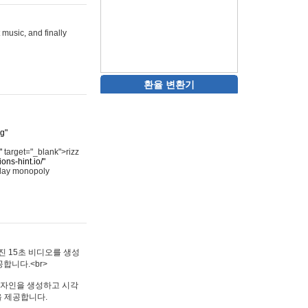
 music, and finally
환율 변환기
rg"
"
target="_blank">rizz
ons-hint.io/"
play monopoly
멋진 15초 비디오를 생성
합니다.<br>
타투 디자인을 생성하고 시각
을 제공합니다.