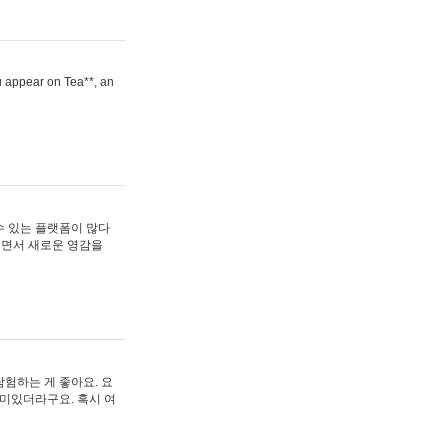
ou appear on Tea**, an
수 있는 플랫폼이 많다
보면서 새로운 영감을
험하는 게 좋아요. 요
재미있더라구요. 혹시 여