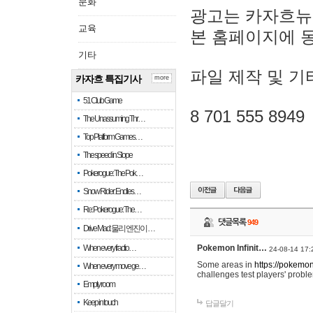
문화
광고는 카자흐뉴
교육
본 홈페이지에 
기타
파일 제작 및 기
카자흐 특집기사
more
51 Club Game
8 701 555 8949
The Unassuming Thr…
Top Platform Games…
The speed in Slope
Pokerogue: The Pok…
Snow Rider: Endles…
Re: Pokerogue: The…
댓글목록
949
Drive Mad: 물리 엔진이 …
When every fractio…
Pokemon Infinit…
24-08-14 17:
Some areas in
https://pokemoni
When every move ge…
challenges test players' proble
Empty room
Keep in touch
답글달기