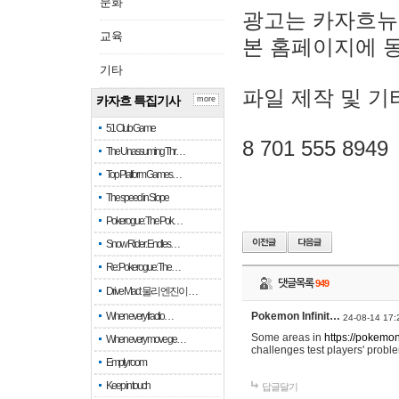
문화
광고는 카자흐뉴
교육
본 홈페이지에 
기타
파일 제작 및 기
카자흐 특집기사
more
51 Club Game
8 701 555 8949
The Unassuming Thr…
Top Platform Games…
The speed in Slope
Pokerogue: The Pok…
Snow Rider: Endles…
Re: Pokerogue: The…
댓글목록
949
Drive Mad: 물리 엔진이 …
When every fractio…
Pokemon Infinit…
24-08-14 17:
Some areas in
https://pokemoni
When every move ge…
challenges test players' proble
Empty room
Keep in touch
답글달기