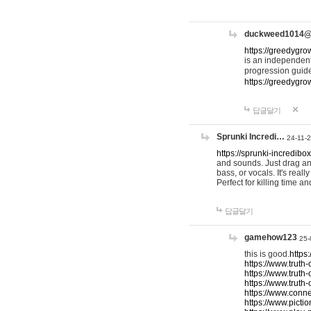
duckweed1014
https://greedygro
is an independent
progression guid
https://greedygr
답글달기
Sprunki Incredi…
24-11-
https://sprunki-incredibo
and sounds. Just drag an
bass, or vocals. It's rea
Perfect for killing time an
답글달기
gamehow123
25-
this is good.
https
https://www.truth-
https://www.truth-
https://www.truth
https://www.connec
https://www.pictio