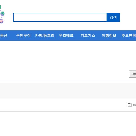
부동산
구인구직
카페/동호회
우즈베크
키르기스
여행정보
주요연
18