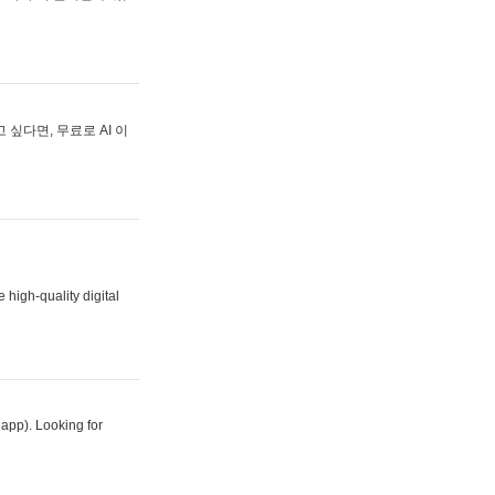
싶다면, 무료로 AI 이
 high-quality digital
 app). Looking for