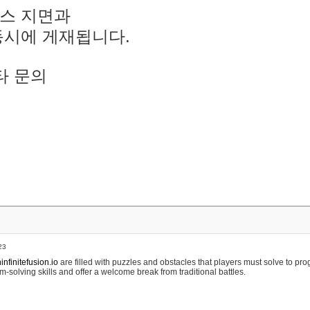
스 지면과
동시에 게재됩니다.
타 문의
23
nfinitefusion.io
are filled with puzzles and obstacles that players must solve to pr
m-solving skills and offer a welcome break from traditional battles.