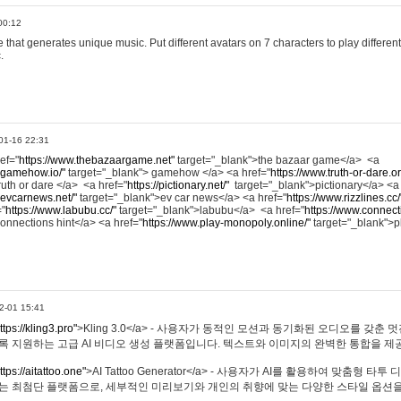
00:12
hat generates unique music. Put different avatars on 7 characters to play different
.
01-16 22:31
ref="
https://www.thebazaargame.net"
target="_blank">the bazaar game</a> <a
.gamehow.io/"
target="_blank"> gamehow </a> <a href="
https://www.truth-or-dare.o
ruth or dare </a> <a href="
https://pictionary.net/"
target="_blank">pictionary</a> <a
.evcarnews.net/"
target="_blank">ev car news</a> <a href="
https://www.rizzlines.cc/
="
https://www.labubu.cc/"
target="_blank">labubu</a> <a href="
https://www.connecti
onnections hint</a> <a href="
https://www.play-monopoly.online/"
target="_blank">
2-01 15:41
ttps://kling3.pro"
>Kling 3.0</a> - 사용자가 동적인 모션과 동기화된 오디오를 갖춘 
록 지원하는 고급 AI 비디오 생성 플랫폼입니다. 텍스트와 이미지의 완벽한 통합을 제공
ttps://aitattoo.one"
>AI Tattoo Generator</a> - 사용자가 AI를 활용하여 맞춤형 
있는 최첨단 플랫폼으로, 세부적인 미리보기와 개인의 취향에 맞는 다양한 스타일 옵션