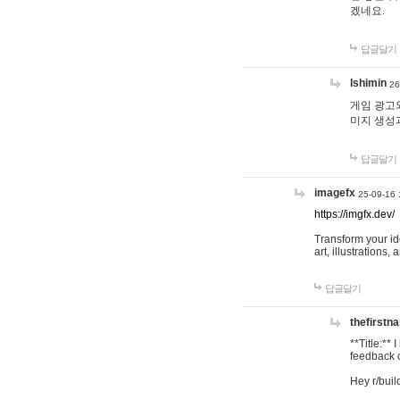
겠네요.
답글달기
lshimin
26
게임 광고와
미지 생성
답글달기
imagefx
25-09-16 
https://imgfx.dev/
Transform your id
art, illustrations
답글달기
thefirstn
**Title:**
feedback o
Hey r/buil