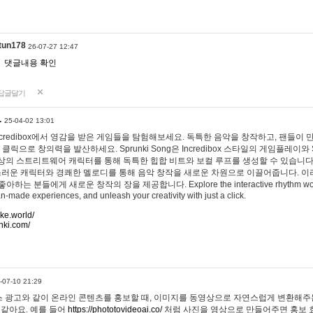
tun178
26-07-27 12:47
댓글내용 확인
답글달기
…
25-04-02 13:01
 Incredibox에서 영감을 받은 게임들을 탐험해보세요. 독특한 음악을 창작하고, 팬들이
 클릭으로 창의력을 발산하세요. Sprunki Song은 Incredibox 스타일의 게임플레이와 
상의 스트리트웨어 캐릭터를 통해 독특한 힙합 비트와 보컬 루프를 생성할 수 있습니다. 또한
사랑스러운 캐릭터와 경쾌한 멜로디를 통해 음악 창작을 새로운 차원으로 이끌어줍니다. 이
는 분들에게 새로운 창작의 장을 제공합니다. Explore the interactive rhythm world 
n-made experiences, and unleash your creativity with just a click.
ake.world/
nki.com/
-07-10 21:29
 광고와 같이 온라인 콘텐츠를 홍보할 때, 이미지를 동영상으로 자연스럽게 변환해주는
 같아요. 예를 들어
https://phototovideoai.co/
처럼 사진을 영상으로 만들어주면 홍보 효