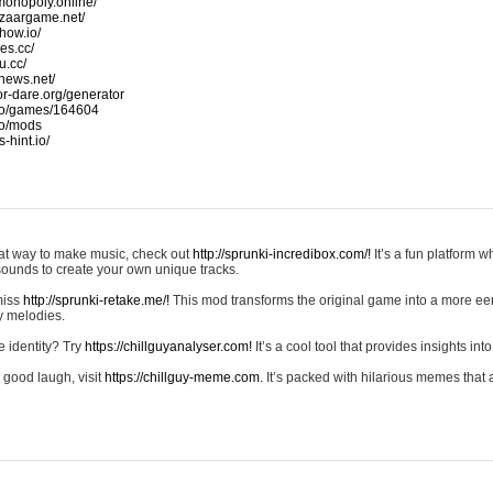
monopoly.online/
azaargame.net/
how.io/
nes.cc/
u.cc/
news.net/
-or-dare.org/generator
io/games/164604
io/mods
-hint.io/
reat way to make music, check out
http://sprunki-incredibox.com/!
It’s a fun platform 
sounds to create your own unique tracks.
 miss
http://sprunki-retake.me/!
This mod transforms the original game into a more ee
ky melodies.
e identity? Try
https://chillguyanalyser.com!
It’s a cool tool that provides insights into 
 good laugh, visit
https://chillguy-meme.com.
It’s packed with hilarious memes that 