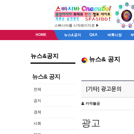
스빠시바를 시작페이지로 ▶
HOME
Q&A
뉴스&공지
벼룩시장
뉴스&공지
뉴스& 공지
뉴스& 공지
[기타] 광고문의
전체
공지
카작불곰
경제
광고
사회