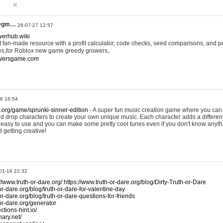
@gm…
26-07-27 12:57
werhub.wiki
 fan-made resource with a profit calculator, code checks, seed comparisons, and pr
es,for Roblox new game greedy growers。
owersgame.com
26 16:54
x.org/game/sprunki-sinner-edition
- A super fun music creation game where you can 
d drop characters to create your own unique music. Each character adds a differen
lly easy to use and you can make some pretty cool tunes even if you don't know anyt
d getting creative!
01-16 22:32
://www.truth-or-dare.org/
https://www.truth-or-dare.org/blog/Dirty-Truth-or-Dare
or-dare.org/blog/truth-or-dare-for-valentine-day
or-dare.org/blog/truth-or-dare-questions-for-friends
-or-dare.org/generator
tions-hint.io/
nary.net/