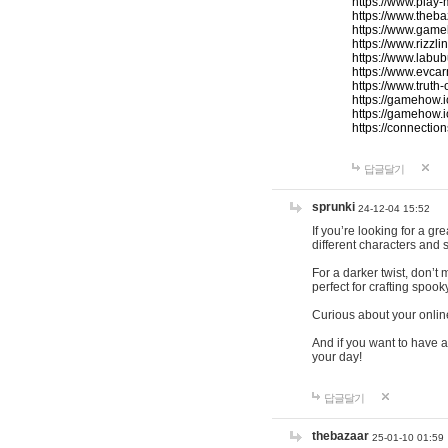
https://www.play-
https://www.theb
https://www.game
https://www.rizzli
https://www.labub
https://www.evcar
https://www.truth
https://gamehow.
https://gamehow.
https://connections
답글달기
sprunki
24-12-04 15:52
If you’re looking for a g
different characters and 
For a darker twist, don’t
perfect for crafting spoo
Curious about your onlin
And if you want to have a
your day!
답글달기
thebazaar
25-01-10 01:59