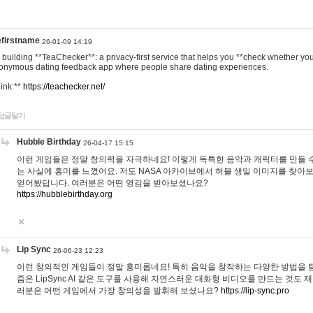
efirstname
26-01-09 14:19
m building **TeaChecker**: a privacy-first service that helps you **check whether y
onymous dating feedback app where people share dating experiences.
Link:**
https://teachecker.net/
답글달기
Hubble Birthday
26-04-17 15:15
이런 게임들은 정말 창의력을 자극하네요! 이렇게 독특한 음악과 캐릭터를 만들 
는 사실에 흥미를 느꼈어요. 저도 NASA 아카이브에서 허블 생일 이미지를 찾아
얻어봤답니다. 여러분은 어떤 영감을 받아보셨나요?
https://hubblebirthday.org
Lip Sync
26-06-23 12:23
이런 창의적인 게임들이 정말 흥미롭네요! 특히 음악을 창작하는 다양한 방법을 탐
즘은 LipSync AI 같은 도구를 사용해 자연스러운 대화형 비디오를 만드는 것도 
러분은 어떤 게임에서 가장 창의성을 발휘해 보셨나요?
https://lip-sync.pro