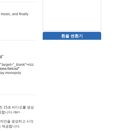
 music, and finally
환율 변환기
rg"
"
target="_blank">rizz
ons-hint.io/"
play monopoly
멋진 15초 비디오를 생성
합니다.<br>
타투 디자인을 생성하고 시각
을 제공합니다.