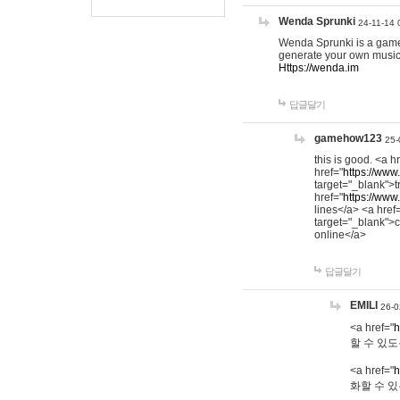
Wenda Sprunki
24-11-14 
Wenda Sprunki is a game t
generate your own music
Https://wenda.im
답글달기
gamehow123
25-
this is good. <a h
href="
https://www
target="_blank">t
href="
https://www
lines</a> <a href
target="_blank">c
online</a>
답글달기
EMILI
26-0
<a href="
h
할 수 있도
<a href="
h
화할 수 