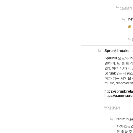
답글달기
he
Sprunki retake 
Sprunki 모드와
견하며, 단 한 번의
결합하여 40개 이
Scrunkly는 
작과 리듬 게임을 좋아하
music, discover fa
https://sprunkiret
https://game-spru
답글달기
lshimin
26
카자흐뉴스
면 좋을 것