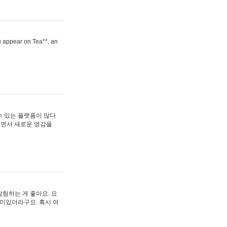
ou appear on Tea**, an
수 있는 플랫폼이 많다
보면서 새로운 영감을
험하는 게 좋아요. 요
재미있더라구요. 혹시 여