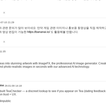
-07-10 21:29
 관련 문의가 많아 보이네요. 만약 게임 관련 이미지나 홍보용 동영상을 직접 제작하고 
과 영상 편집이 가능한
https://bananai.io/
도 활용해볼 만합니다.
11:35
eas into stunning artwork with ImageFX, the professional AI image generator. Create
, and photo-realistic images in seconds with our advanced AI technology.
ame
26-01-09 14:18
 I built TeaChecker — a discreet lookup to see if you appear on Tea (dating feedback
n trust + UX.
dinpublic