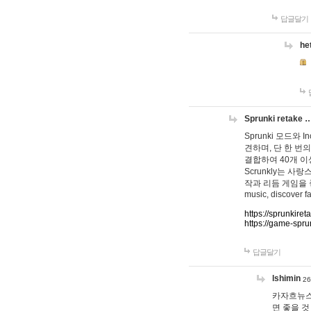
답글달기
he
Sprunki retake 
Sprunki 모드와
견하며, 단 한 번의
결합하여 40개 이
Scrunkly는 
작과 리듬 게임을 좋아하
music, discover fa
https://sprunkiret
https://game-spru
답글달기
lshimin
26
카자흐뉴스
면 좋을 것