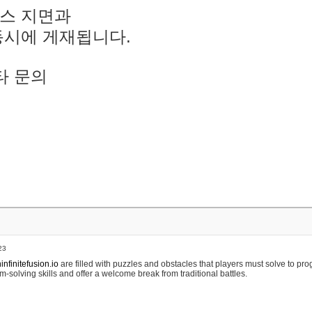
스 지면과
동시에 게재됩니다.
타 문의
23
nfinitefusion.io
are filled with puzzles and obstacles that players must solve to pr
m-solving skills and offer a welcome break from traditional battles.