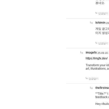
겠네요.
답글달기
lshimin
26
게임 광고와
미지 생성
답글달기
imagefx
25-09-16 
https://imgfx.dev/
Transform your id
art, illustrations
답글달기
thefirstn
**Title:**
feedback o
Hey r/buil