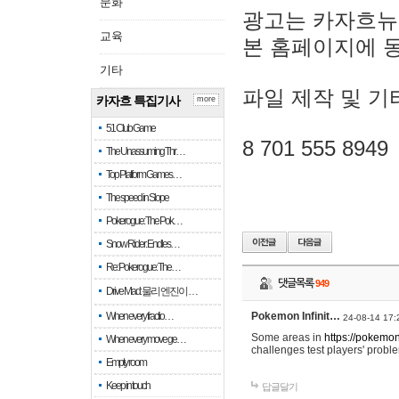
문화
광고는 카자흐뉴
교육
본 홈페이지에 
기타
파일 제작 및 기
카자흐 특집기사
more
51 Club Game
8 701 555 8949
The Unassuming Thr…
Top Platform Games…
The speed in Slope
Pokerogue: The Pok…
Snow Rider: Endles…
Re: Pokerogue: The…
댓글목록
949
Drive Mad: 물리 엔진이 …
When every fractio…
Pokemon Infinit…
24-08-14 17:
Some areas in
https://pokemoni
When every move ge…
challenges test players' proble
Empty room
Keep in touch
답글달기