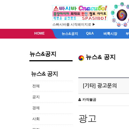
스빠시바를 시작페이지로 ▶
HOME
Q&A
뉴스&공지
벼룩시장
뉴스&공지
뉴스& 공지
뉴스& 공지
[기타] 광고문의
전체
공지
카작불곰
경제
광고
사회