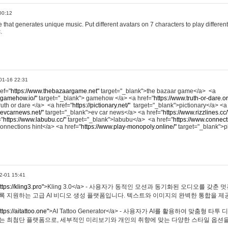
00:12
hat generates unique music. Put different avatars on 7 characters to play different
.
01-16 22:31
ref="
https://www.thebazaargame.net"
target="_blank">the bazaar game</a> <a
.gamehow.io/"
target="_blank"> gamehow </a> <a href="
https://www.truth-or-dare.o
ruth or dare </a> <a href="
https://pictionary.net/"
target="_blank">pictionary</a> <a
.evcarnews.net/"
target="_blank">ev car news</a> <a href="
https://www.rizzlines.cc/
="
https://www.labubu.cc/"
target="_blank">labubu</a> <a href="
https://www.connecti
onnections hint</a> <a href="
https://www.play-monopoly.online/"
target="_blank">
2-01 15:41
ttps://kling3.pro"
>Kling 3.0</a> - 사용자가 동적인 모션과 동기화된 오디오를 갖춘 
록 지원하는 고급 AI 비디오 생성 플랫폼입니다. 텍스트와 이미지의 완벽한 통합을 제공
ttps://aitattoo.one"
>AI Tattoo Generator</a> - 사용자가 AI를 활용하여 맞춤형 
있는 최첨단 플랫폼으로, 세부적인 미리보기와 개인의 취향에 맞는 다양한 스타일 옵션