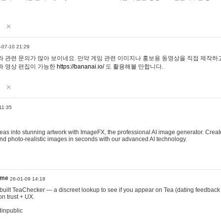
-07-10 21:29
 관련 문의가 많아 보이네요. 만약 게임 관련 이미지나 홍보용 동영상을 직접 제작하고 
과 영상 편집이 가능한
https://bananai.io/
도 활용해볼 만합니다.
11:35
eas into stunning artwork with ImageFX, the professional AI image generator. Create
, and photo-realistic images in seconds with our advanced AI technology.
ame
26-01-09 14:18
 I built TeaChecker — a discreet lookup to see if you appear on Tea (dating feedback
n trust + UX.
dinpublic