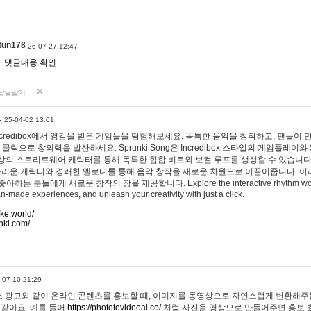
tun178
26-07-27 12:47
댓글내용 확인
답글달기
…
25-04-02 13:01
 Incredibox에서 영감을 받은 게임들을 탐험해보세요. 독특한 음악을 창작하고, 팬들이
 클릭으로 창의력을 발산하세요. Sprunki Song은 Incredibox 스타일의 게임플레이와 
상의 스트리트웨어 캐릭터를 통해 독특한 힙합 비트와 보컬 루프를 생성할 수 있습니다. 또한
사랑스러운 캐릭터와 경쾌한 멜로디를 통해 음악 창작을 새로운 차원으로 이끌어줍니다. 이
는 분들에게 새로운 창작의 장을 제공합니다. Explore the interactive rhythm world 
n-made experiences, and unleash your creativity with just a click.
ake.world/
nki.com/
-07-10 21:29
 광고와 같이 온라인 콘텐츠를 홍보할 때, 이미지를 동영상으로 자연스럽게 변환해주는
 같아요. 예를 들어
https://phototovideoai.co/
처럼 사진을 영상으로 만들어주면 홍보 효