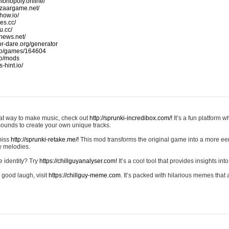
monopoly.online/
azaargame.net/
how.io/
nes.cc/
u.cc/
news.net/
-or-dare.org/generator
io/games/164604
io/mods
-hint.io/
reat way to make music, check out
http://sprunki-incredibox.com/!
It’s a fun platform 
sounds to create your own unique tracks.
 miss
http://sprunki-retake.me/!
This mod transforms the original game into a more ee
ky melodies.
e identity? Try
https://chillguyanalyser.com!
It’s a cool tool that provides insights into 
 good laugh, visit
https://chillguy-meme.com.
It’s packed with hilarious memes that 