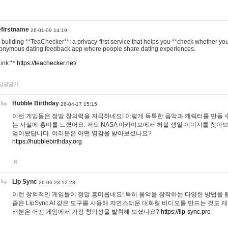
efirstname
26-01-09 14:19
m building **TeaChecker**: a privacy-first service that helps you **check whether y
onymous dating feedback app where people share dating experiences.
Link:**
https://teachecker.net/
답글달기
Hubble Birthday
26-04-17 15:15
이런 게임들은 정말 창의력을 자극하네요! 이렇게 독특한 음악과 캐릭터를 만들 
는 사실에 흥미를 느꼈어요. 저도 NASA 아카이브에서 허블 생일 이미지를 찾아
얻어봤답니다. 여러분은 어떤 영감을 받아보셨나요?
https://hubblebirthday.org
Lip Sync
26-06-23 12:23
이런 창의적인 게임들이 정말 흥미롭네요! 특히 음악을 창작하는 다양한 방법을 탐
즘은 LipSync AI 같은 도구를 사용해 자연스러운 대화형 비디오를 만드는 것도 
러분은 어떤 게임에서 가장 창의성을 발휘해 보셨나요?
https://lip-sync.pro