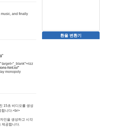
 music, and finally
환율 변환기
rg"
"
target="_blank">rizz
ons-hint.io/"
play monopoly
멋진 15초 비디오를 생성
합니다.<br>
타투 디자인을 생성하고 시각
을 제공합니다.