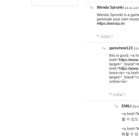
Wenda Sprunki
24-11-14 
Wenda Sprunki is a game t
generate your own music
Https://wenda.im
답글달기
gamehow123
25-
this is good. <a h
href="
https://www
target="_blank">t
href="
https://www
lines</a> <a href
target="_blank">c
online</a>
답글달기
EMILI
26-0
<a href="
h
할 수 있도
<a href="
h
화할 수 