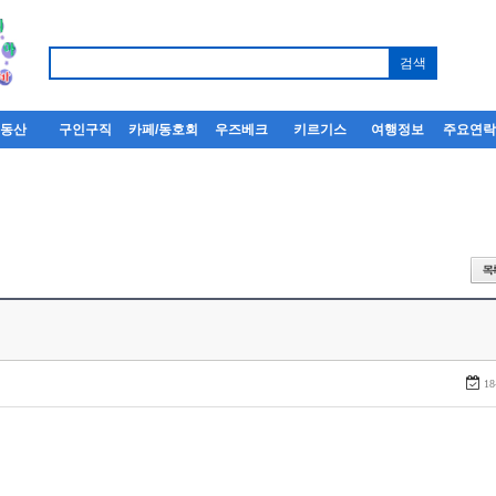
부동산
구인구직
카페/동호회
우즈베크
키르기스
여행정보
주요연
18