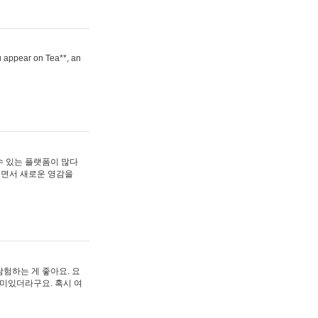
ou appear on Tea**, an
수 있는 플랫폼이 많다
보면서 새로운 영감을
험하는 게 좋아요. 요
재미있더라구요. 혹시 여