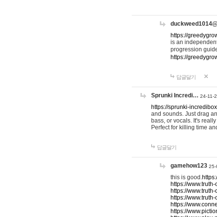
duckweed1014
https://greedygro
is an independent
progression guid
https://greedygr
답글달기
Sprunki Incredi…
24-11-
https://sprunki-incredibo
and sounds. Just drag an
bass, or vocals. It's rea
Perfect for killing time an
답글달기
gamehow123
25-
this is good.
https
https://www.truth-
https://www.truth-
https://www.truth
https://www.connec
https://www.pictio