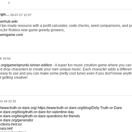
@gm…
26-07-27 12:57
werhub.wiki
 fan-made resource with a profit calculator, code checks, seed comparisons, and pr
es,for Roblox new game greedy growers。
owersgame.com
26 16:54
x.org/game/sprunki-sinner-edition
- A super fun music creation game where you can 
d drop characters to create your own unique music. Each character adds a differen
lly easy to use and you can make some pretty cool tunes even if you don't know anyt
d getting creative!
01-16 22:32
://www.truth-or-dare.org/
https://www.truth-or-dare.org/blog/Dirty-Truth-or-Dare
or-dare.org/blog/truth-or-dare-for-valentine-day
or-dare.org/blog/truth-or-dare-questions-for-friends
-or-dare.org/generator
tions-hint.io/
nary.net/