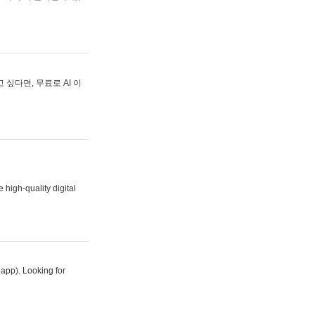
싶다면, 무료로 AI 이
 high-quality digital
 app). Looking for