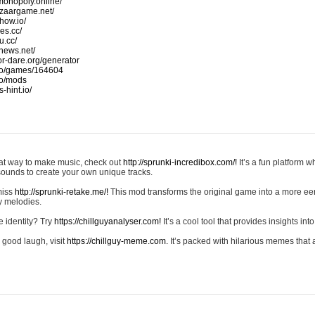
monopoly.online/
azaargame.net/
how.io/
nes.cc/
u.cc/
news.net/
-or-dare.org/generator
io/games/164604
io/mods
-hint.io/
reat way to make music, check out
http://sprunki-incredibox.com/!
It’s a fun platform 
sounds to create your own unique tracks.
 miss
http://sprunki-retake.me/!
This mod transforms the original game into a more ee
ky melodies.
e identity? Try
https://chillguyanalyser.com!
It’s a cool tool that provides insights into 
 good laugh, visit
https://chillguy-meme.com.
It’s packed with hilarious memes that 