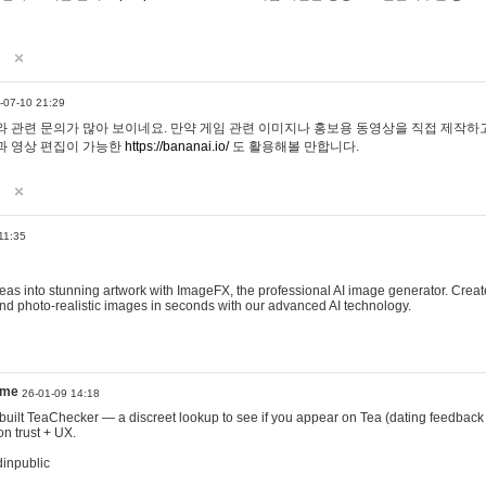
-07-10 21:29
 관련 문의가 많아 보이네요. 만약 게임 관련 이미지나 홍보용 동영상을 직접 제작하고 
과 영상 편집이 가능한
https://bananai.io/
도 활용해볼 만합니다.
11:35
eas into stunning artwork with ImageFX, the professional AI image generator. Create
, and photo-realistic images in seconds with our advanced AI technology.
ame
26-01-09 14:18
 I built TeaChecker — a discreet lookup to see if you appear on Tea (dating feedback
n trust + UX.
dinpublic