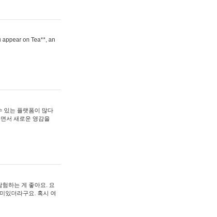
ou appear on Tea**, an
수 있는 플랫폼이 많다
보면서 새로운 영감을
험하는 게 좋아요. 요
재미있더라구요. 혹시 여