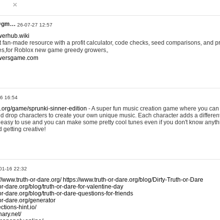
@gm…
26-07-27 12:57
werhub.wiki
 fan-made resource with a profit calculator, code checks, seed comparisons, and pr
es,for Roblox new game greedy growers。
owersgame.com
26 16:54
x.org/game/sprunki-sinner-edition
- A super fun music creation game where you can 
d drop characters to create your own unique music. Each character adds a differen
lly easy to use and you can make some pretty cool tunes even if you don't know anyt
d getting creative!
01-16 22:32
://www.truth-or-dare.org/
https://www.truth-or-dare.org/blog/Dirty-Truth-or-Dare
or-dare.org/blog/truth-or-dare-for-valentine-day
or-dare.org/blog/truth-or-dare-questions-for-friends
-or-dare.org/generator
tions-hint.io/
nary.net/