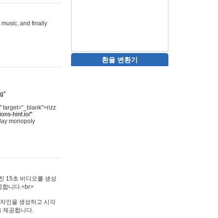
 music, and finally
환율 변환기
rg"
"
target="_blank">rizz
ons-hint.io/"
play monopoly
멋진 15초 비디오를 생성
합니다.<br>
타투 디자인을 생성하고 시각
을 제공합니다.