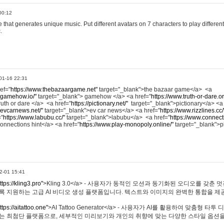
00:12
hat generates unique music. Put different avatars on 7 characters to play different
.
01-16 22:31
ref="
https://www.thebazaargame.net"
target="_blank">the bazaar game</a> <a
.gamehow.io/"
target="_blank"> gamehow </a> <a href="
https://www.truth-or-dare.o
ruth or dare </a> <a href="
https://pictionary.net/"
target="_blank">pictionary</a> <a
.evcarnews.net/"
target="_blank">ev car news</a> <a href="
https://www.rizzlines.cc/
="
https://www.labubu.cc/"
target="_blank">labubu</a> <a href="
https://www.connecti
onnections hint</a> <a href="
https://www.play-monopoly.online/"
target="_blank">
2-01 15:41
ttps://kling3.pro"
>Kling 3.0</a> - 사용자가 동적인 모션과 동기화된 오디오를 갖춘 
록 지원하는 고급 AI 비디오 생성 플랫폼입니다. 텍스트와 이미지의 완벽한 통합을 제공
ttps://aitattoo.one"
>AI Tattoo Generator</a> - 사용자가 AI를 활용하여 맞춤형 
있는 최첨단 플랫폼으로, 세부적인 미리보기와 개인의 취향에 맞는 다양한 스타일 옵션