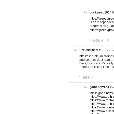
duckweed1014
https://greedygro
is an independent
progression guid
https://greedygr
답글달기
Sprunki Incredi…
24-11-
https://sprunki-incredibo
and sounds. Just drag an
bass, or vocals. It's rea
Perfect for killing time an
답글달기
gamehow123
25-
this is good.
https
https://www.truth-
https://www.truth-
https://www.truth
https://www.connec
https://www.pictio