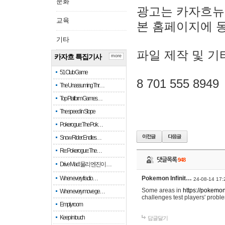
문화
광고는 카자흐뉴
교육
본 홈페이지에 
기타
파일 제작 및 기
카자흐 특집기사
more
51 Club Game
8 701 555 8949
The Unassuming Thr…
Top Platform Games…
The speed in Slope
Pokerogue: The Pok…
Snow Rider: Endles…
Re: Pokerogue: The…
댓글목록
948
Drive Mad: 물리 엔진이 …
When every fractio…
Pokemon Infinit…
24-08-14 17:
Some areas in
https://pokemoni
When every move ge…
challenges test players' proble
Empty room
Keep in touch
답글달기