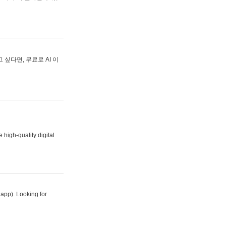
싶다면, 무료로 AI 이
 high-quality digital
 app). Looking for