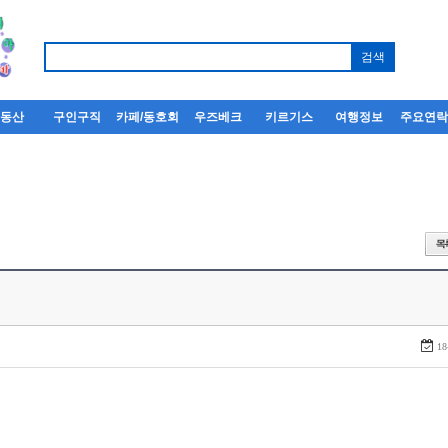
부동산
구인구직
카페/동호회
우즈베크
키르기스
여행정보
주요연
18