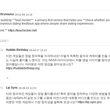
efirstname
26-01-09 14:19
m building **TeaChecker**: a privacy-first service that helps you **check whether y
onymous dating feedback app where people share dating experiences.
Link:**
https://teachecker.net/
답글달기
Hubble Birthday
26-04-17 15:15
이런 게임들은 정말 창의력을 자극하네요! 이렇게 독특한 음악과 캐릭터를 만들 
는 사실에 흥미를 느꼈어요. 저도 NASA 아카이브에서 허블 생일 이미지를 찾아
얻어봤답니다. 여러분은 어떤 영감을 받아보셨나요?
https://hubblebirthday.org
Lip Sync
26-06-23 12:23
이런 창의적인 게임들이 정말 흥미롭네요! 특히 음악을 창작하는 다양한 방법을 탐
즘은 LipSync AI 같은 도구를 사용해 자연스러운 대화형 비디오를 만드는 것도 
러분은 어떤 게임에서 가장 창의성을 발휘해 보셨나요?
https://lip-sync.pro