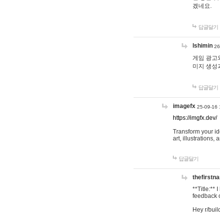
겠네요.
답글달기
lshimin
26
게임 광고와
미지 생성
답글달기
imagefx
25-09-16 
https://imgfx.dev/
Transform your id
art, illustrations
답글달기
thefirstn
**Title:**
feedback o
Hey r/buil