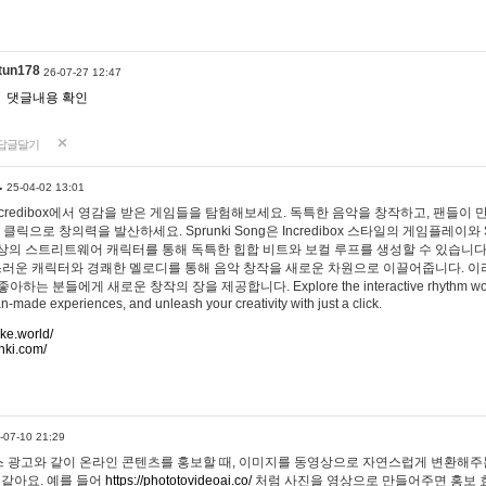
tun178
26-07-27 12:47
댓글내용 확인
답글달기
…
25-04-02 13:01
 Incredibox에서 영감을 받은 게임들을 탐험해보세요. 독특한 음악을 창작하고, 팬들이
 클릭으로 창의력을 발산하세요. Sprunki Song은 Incredibox 스타일의 게임플레이와 
상의 스트리트웨어 캐릭터를 통해 독특한 힙합 비트와 보컬 루프를 생성할 수 있습니다. 또한
사랑스러운 캐릭터와 경쾌한 멜로디를 통해 음악 창작을 새로운 차원으로 이끌어줍니다. 이
는 분들에게 새로운 창작의 장을 제공합니다. Explore the interactive rhythm world 
n-made experiences, and unleash your creativity with just a click.
ake.world/
nki.com/
-07-10 21:29
 광고와 같이 온라인 콘텐츠를 홍보할 때, 이미지를 동영상으로 자연스럽게 변환해주는
 같아요. 예를 들어
https://phototovideoai.co/
처럼 사진을 영상으로 만들어주면 홍보 효