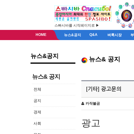
스빠시바를 시작페이지로 ▶
HOME
Q&A
뉴스&공지
벼룩시장
뉴스&공지
뉴스& 공지
뉴스& 공지
[기타] 광고문의
전체
공지
카작불곰
경제
광고
사회