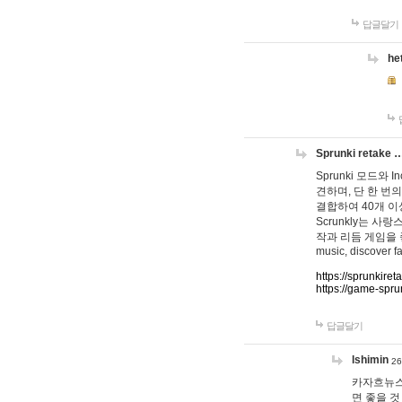
답글달기
he
Sprunki retake 
Sprunki 모드와
견하며, 단 한 번의
결합하여 40개 이
Scrunkly는 
작과 리듬 게임을 좋아하
music, discover fa
https://sprunkiret
https://game-spru
답글달기
lshimin
26
카자흐뉴스
면 좋을 것