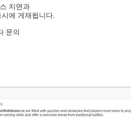
스 지면과
동시에 게재됩니다.
타 문의
23
nfinitefusion.io
are filled with puzzles and obstacles that players must solve to pr
m-solving skills and offer a welcome break from traditional battles.