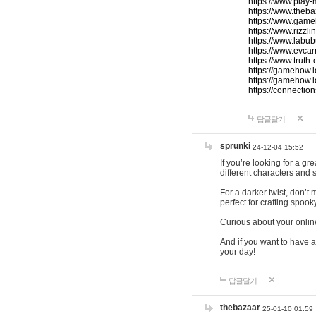
https://www.play-
https://www.theb
https://www.game
https://www.rizzli
https://www.labub
https://www.evcar
https://www.truth
https://gamehow.
https://gamehow.
https://connections
답글달기
sprunki
24-12-04 15:52
If you’re looking for a g
different characters and 
For a darker twist, don’t
perfect for crafting spoo
Curious about your onlin
And if you want to have a
your day!
답글달기
thebazaar
25-01-10 01:59