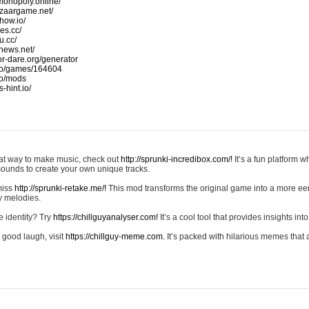
monopoly.online/
azaargame.net/
how.io/
nes.cc/
u.cc/
news.net/
-or-dare.org/generator
io/games/164604
io/mods
-hint.io/
reat way to make music, check out
http://sprunki-incredibox.com/!
It’s a fun platform 
sounds to create your own unique tracks.
 miss
http://sprunki-retake.me/!
This mod transforms the original game into a more ee
ky melodies.
e identity? Try
https://chillguyanalyser.com!
It’s a cool tool that provides insights into 
 good laugh, visit
https://chillguy-meme.com.
It’s packed with hilarious memes that 