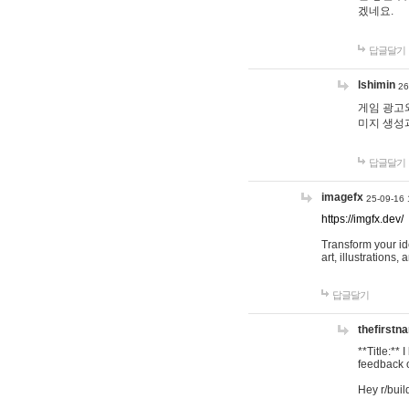
겠네요.
답글달기
lshimin
26
게임 광고와
미지 생성
답글달기
imagefx
25-09-16 
https://imgfx.dev/
Transform your id
art, illustrations
답글달기
thefirstn
**Title:**
feedback o
Hey r/buil