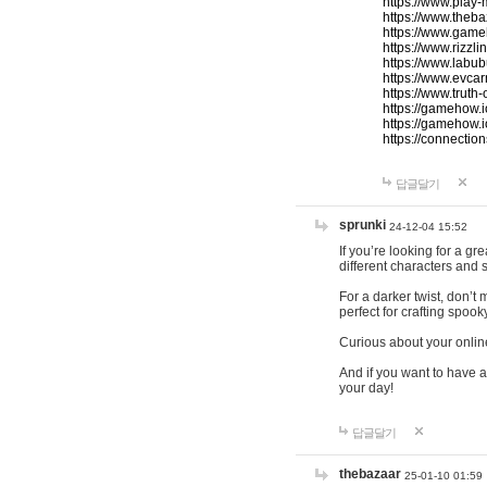
https://www.play-
https://www.theb
https://www.game
https://www.rizzli
https://www.labub
https://www.evcar
https://www.truth
https://gamehow.
https://gamehow.
https://connections
답글달기
sprunki
24-12-04 15:52
If you’re looking for a g
different characters and 
For a darker twist, don’t
perfect for crafting spoo
Curious about your onlin
And if you want to have a
your day!
답글달기
thebazaar
25-01-10 01:59