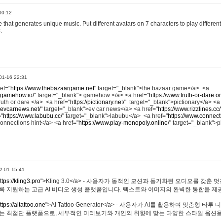
00:12
hat generates unique music. Put different avatars on 7 characters to play different
.
01-16 22:31
ref="
https://www.thebazaargame.net"
target="_blank">the bazaar game</a> <a
.gamehow.io/"
target="_blank"> gamehow </a> <a href="
https://www.truth-or-dare.o
ruth or dare </a> <a href="
https://pictionary.net/"
target="_blank">pictionary</a> <a
.evcarnews.net/"
target="_blank">ev car news</a> <a href="
https://www.rizzlines.cc/
="
https://www.labubu.cc/"
target="_blank">labubu</a> <a href="
https://www.connecti
onnections hint</a> <a href="
https://www.play-monopoly.online/"
target="_blank">
2-01 15:41
ttps://kling3.pro"
>Kling 3.0</a> - 사용자가 동적인 모션과 동기화된 오디오를 갖춘 
록 지원하는 고급 AI 비디오 생성 플랫폼입니다. 텍스트와 이미지의 완벽한 통합을 제공
ttps://aitattoo.one"
>AI Tattoo Generator</a> - 사용자가 AI를 활용하여 맞춤형 
있는 최첨단 플랫폼으로, 세부적인 미리보기와 개인의 취향에 맞는 다양한 스타일 옵션