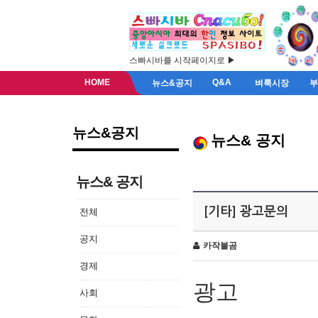
스빠시바를 시작페이지로 ▶
HOME
Q&A
뉴스&공지
벼룩시장
뉴스&공지
뉴스& 공지
뉴스& 공지
[기타] 광고문의
전체
공지
카작불곰
경제
광고
사회