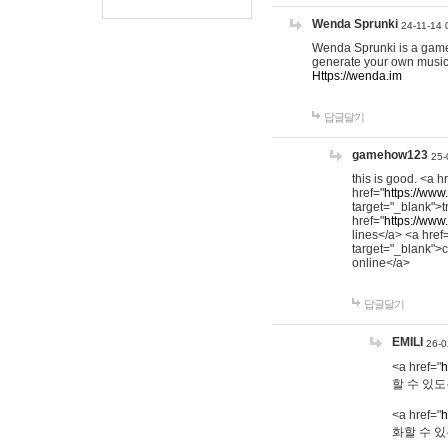
Wenda Sprunki
24-11-14 
Wenda Sprunki is a game t
generate your own music
Https://wenda.im
답글달기
gamehow123
25-
this is good. <a h
href="
https://www
target="_blank">t
href="
https://www
lines</a> <a href
target="_blank">c
online</a>
답글달기
EMILI
26-0
<a href="
h
할 수 있도
<a href="
h
화할 수 