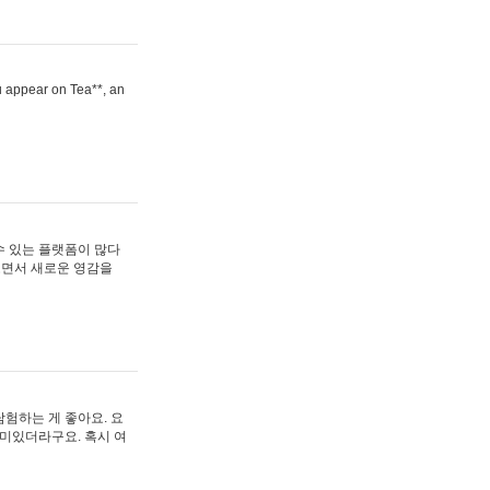
ou appear on Tea**, an
수 있는 플랫폼이 많다
보면서 새로운 영감을
험하는 게 좋아요. 요
재미있더라구요. 혹시 여