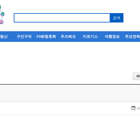
부동산
구인구직
카페/동호회
우즈베크
키르기스
여행정보
주요연
18