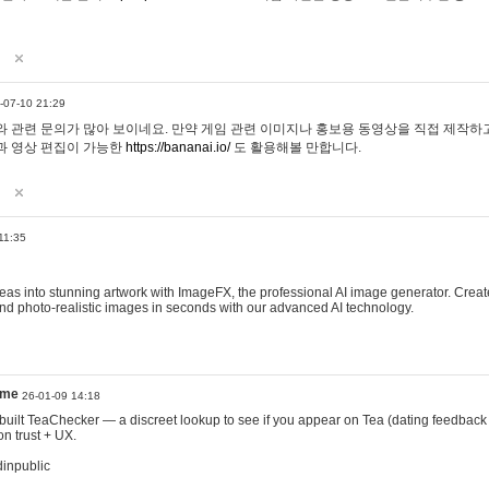
-07-10 21:29
 관련 문의가 많아 보이네요. 만약 게임 관련 이미지나 홍보용 동영상을 직접 제작하고 
과 영상 편집이 가능한
https://bananai.io/
도 활용해볼 만합니다.
11:35
eas into stunning artwork with ImageFX, the professional AI image generator. Create
, and photo-realistic images in seconds with our advanced AI technology.
ame
26-01-09 14:18
 I built TeaChecker — a discreet lookup to see if you appear on Tea (dating feedback
n trust + UX.
dinpublic