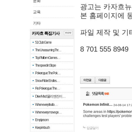
문화
광고는 카자흐뉴
교육
본 홈페이지에 
기타
파일 제작 및 기
카자흐 특집기사
more
51 Club Game
8 701 555 8949
The Unassuming Thr…
Top Platform Games…
The speed in Slope
Pokerogue: The Pok…
Snow Rider: Endles…
Re: Pokerogue: The…
댓글목록
948
Drive Mad: 물리 엔진이 …
When every fractio…
Pokemon Infinit…
24-08-14 17:
Some areas in
https://pokemoni
When every move ge…
challenges test players' proble
Empty room
Keep in touch
답글달기