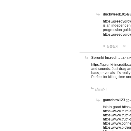
duckweed1014
https://greedygro
is an independent
progression guid
https://greedygr
답글달기
Sprunki Incredi…
24-11-
https://sprunki-incredibo
and sounds. Just drag an
bass, or vocals. It's rea
Perfect for killing time an
답글달기
gamehow123
25-
this is good.
https
https://www.truth-
https://www.truth-
https://www.truth
https://www.connec
https://www.pictio