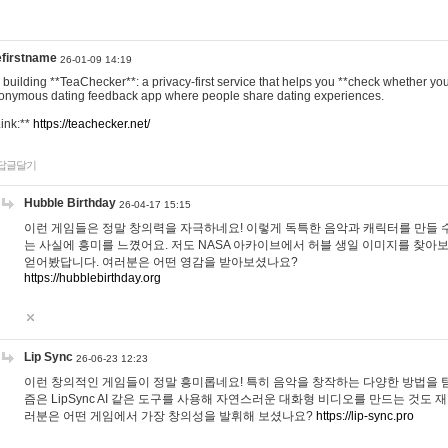
efirstname
26-01-09 14:19
m building **TeaChecker**: a privacy-first service that helps you **check whether y
onymous dating feedback app where people share dating experiences.
Link:**
https://teachecker.net/
답글달기
Hubble Birthday
26-04-17 15:15
이런 게임들은 정말 창의력을 자극하네요! 이렇게 독특한 음악과 캐릭터를 만들 
는 사실에 흥미를 느꼈어요. 저도 NASA 아카이브에서 허블 생일 이미지를 찾아
얻어봤답니다. 여러분은 어떤 영감을 받아보셨나요?
https://hubblebirthday.org
Lip Sync
26-06-23 12:23
이런 창의적인 게임들이 정말 흥미롭네요! 특히 음악을 창작하는 다양한 방법을 탐
즘은 LipSync AI 같은 도구를 사용해 자연스러운 대화형 비디오를 만드는 것도 
러분은 어떤 게임에서 가장 창의성을 발휘해 보셨나요?
https://lip-sync.pro