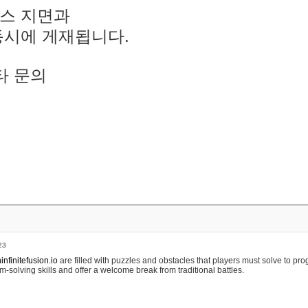
스 지면과
동시에 게재됩니다.
타 문의
23
nfinitefusion.io
are filled with puzzles and obstacles that players must solve to pr
m-solving skills and offer a welcome break from traditional battles.