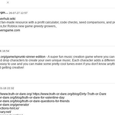
@gm…
26-07-27 12:57
werhub.wiki
 fan-made resource with a profit calculator, code checks, seed comparisons, and pr
es,for Roblox new game greedy growers。
owersgame.com
26 16:54
x.org/game/sprunki-sinner-edition
- A super fun music creation game where you can 
d drop characters to create your own unique music. Each character adds a differen
lly easy to use and you can make some pretty cool tunes even if you don't know anyt
d getting creative!
01-16 22:32
://www.truth-or-dare.org/
https://www.truth-or-dare.org/blog/Dirty-Truth-or-Dare
or-dare.org/blog/truth-or-dare-for-valentine-day
or-dare.org/blog/truth-or-dare-questions-for-friends
-or-dare.org/generator
tions-hint.io/
nary.net/