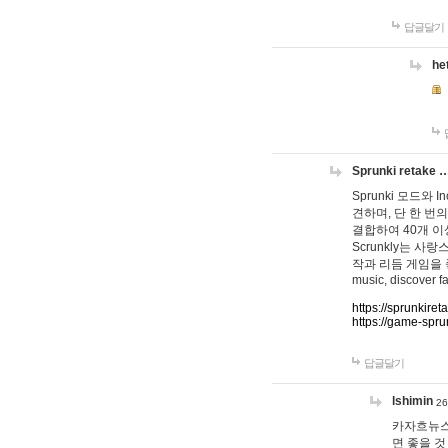
답글달기
he
Sprunki retake 
Sprunki 모드와
견하며, 단 한 번의
결합하여 40개 이
Scrunkly는 
작과 리듬 게임을 좋아하
music, discover fa
https://sprunkiret
https://game-spru
답글달기
lshimin
26
카자흐뉴스
면 좋을 것