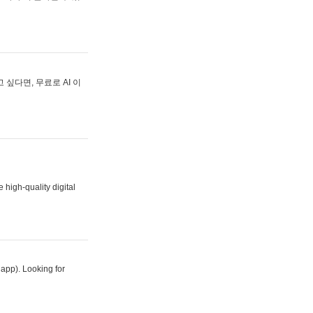
싶다면, 무료로 AI 이
 high-quality digital
 app). Looking for