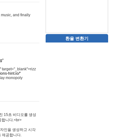
 music, and finally
환율 변환기
rg"
"
target="_blank">rizz
ons-hint.io/"
play monopoly
멋진 15초 비디오를 생성
합니다.<br>
타투 디자인을 생성하고 시각
을 제공합니다.