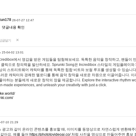
tun178
26-07-27 12:47
댓글내용 확인
답글달기
…
25-04-02 13:01
 Incredibox에서 영감을 받은 게임들을 탐험해보세요. 독특한 음악을 창작하고, 팬들이
 클릭으로 창의력을 발산하세요. Sprunki Song은 Incredibox 스타일의 게임플레이와 
상의 스트리트웨어 캐릭터를 통해 독특한 힙합 비트와 보컬 루프를 생성할 수 있습니다. 또한
사랑스러운 캐릭터와 경쾌한 멜로디를 통해 음악 창작을 새로운 차원으로 이끌어줍니다. 이
는 분들에게 새로운 창작의 장을 제공합니다. Explore the interactive rhythm world 
n-made experiences, and unleash your creativity with just a click.
ake.world/
nki.com/
-07-10 21:29
 광고와 같이 온라인 콘텐츠를 홍보할 때, 이미지를 동영상으로 자연스럽게 변환해주는
 같아요. 예를 들어
https://phototovideoai.co/
처럼 사진을 영상으로 만들어주면 홍보 효