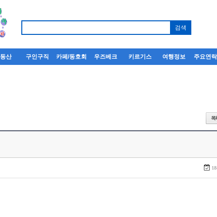
부동산
구인구직
카페/동호회
우즈베크
키르기스
여행정보
주요연
18