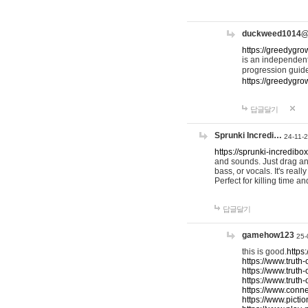
duckweed1014
https://greedygro
is an independent
progression guid
https://greedygr
답글달기
Sprunki Incredi…
24-11-
https://sprunki-incredibo
and sounds. Just drag an
bass, or vocals. It's rea
Perfect for killing time an
답글달기
gamehow123
25-
this is good.
https
https://www.truth-
https://www.truth-
https://www.truth
https://www.connec
https://www.pictio