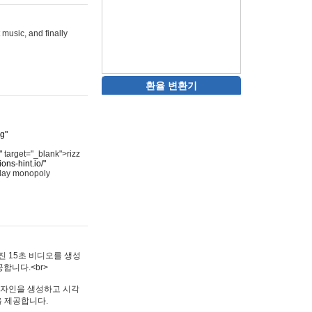
 music, and finally
환율 변환기
rg"
"
target="_blank">rizz
ons-hint.io/"
play monopoly
멋진 15초 비디오를 생성
합니다.<br>
타투 디자인을 생성하고 시각
을 제공합니다.