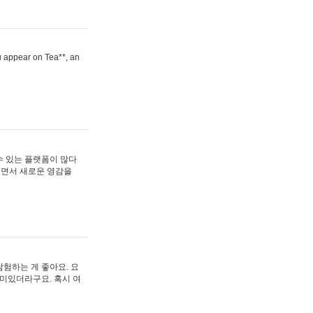
ou appear on Tea**, an
수 있는 플랫폼이 많다
보면서 새로운 영감을
험하는 게 좋아요. 요
재미있더라구요. 혹시 여