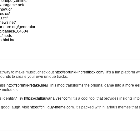
monopoly.online/
azaargame.net/
how.io/
nes.cc/
u.cc/
news.net/
-or-dare.org/generator
io/games/164604
io/mods
-hint.io/
reat way to make music, check out
http://sprunki-incredibox.com/!
It’s a fun platform 
sounds to create your own unique tracks.
 miss
http://sprunki-retake.me/!
This mod transforms the original game into a more ee
ky melodies.
e identity? Try
https://chillguyanalyser.com!
It’s a cool tool that provides insights into 
 good laugh, visit
https://chillguy-meme.com.
It’s packed with hilarious memes that 