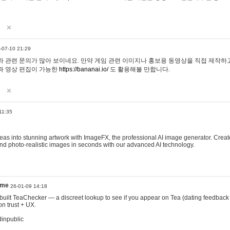
-07-10 21:29
 관련 문의가 많아 보이네요. 만약 게임 관련 이미지나 홍보용 동영상을 직접 제작하고 
과 영상 편집이 가능한
https://bananai.io/
도 활용해볼 만합니다.
11:35
eas into stunning artwork with ImageFX, the professional AI image generator. Create
, and photo-realistic images in seconds with our advanced AI technology.
ame
26-01-09 14:18
 I built TeaChecker — a discreet lookup to see if you appear on Tea (dating feedback
n trust + UX.
dinpublic