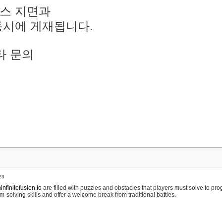
스 지면과
동시에 게재됩니다.
타 문의
23
nfinitefusion.io
are filled with puzzles and obstacles that players must solve to pr
m-solving skills and offer a welcome break from traditional battles.