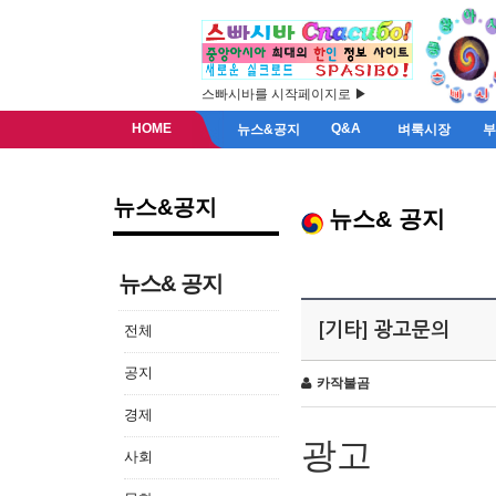
스빠시바를 시작페이지로 ▶
HOME
Q&A
뉴스&공지
벼룩시장
뉴스&공지
뉴스& 공지
뉴스& 공지
[기타] 광고문의
전체
공지
카작불곰
경제
광고
사회