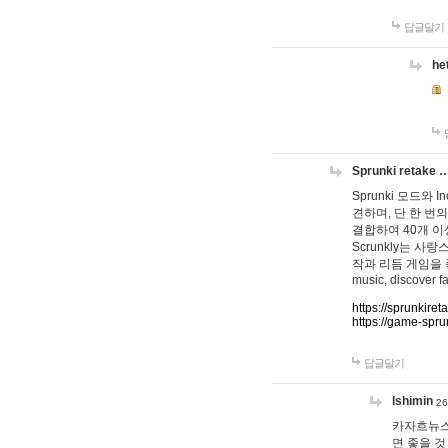
답글달기
he
Sprunki retake 
Sprunki 모드와
견하며, 단 한 번의
결합하여 40개 이
Scrunkly는 
작과 리듬 게임을 좋아하
music, discover fa
https://sprunkiret
https://game-spru
답글달기
lshimin
26
카자흐뉴스
면 좋을 것