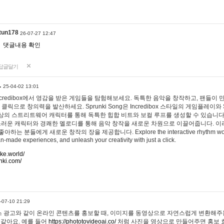
tun178
26-07-27 12:47
댓글내용 확인
답글달기
…
25-04-02 13:01
 Incredibox에서 영감을 받은 게임들을 탐험해보세요. 독특한 음악을 창작하고, 팬들이
 클릭으로 창의력을 발산하세요. Sprunki Song은 Incredibox 스타일의 게임플레이와 
상의 스트리트웨어 캐릭터를 통해 독특한 힙합 비트와 보컬 루프를 생성할 수 있습니다. 또한
사랑스러운 캐릭터와 경쾌한 멜로디를 통해 음악 창작을 새로운 차원으로 이끌어줍니다. 이
는 분들에게 새로운 창작의 장을 제공합니다. Explore the interactive rhythm world 
n-made experiences, and unleash your creativity with just a click.
ake.world/
nki.com/
-07-10 21:29
 광고와 같이 온라인 콘텐츠를 홍보할 때, 이미지를 동영상으로 자연스럽게 변환해주는
 같아요. 예를 들어
https://phototovideoai.co/
처럼 사진을 영상으로 만들어주면 홍보 효