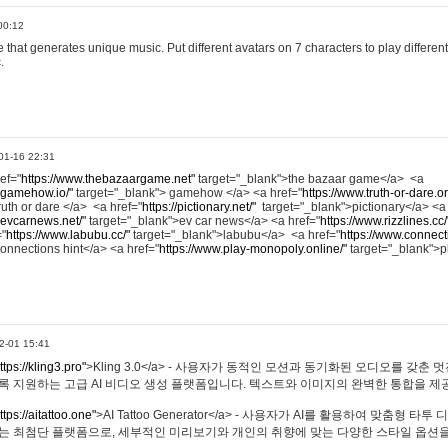
00:12
hat generates unique music. Put different avatars on 7 characters to play different
.
01-16 22:31
ref="
https://www.thebazaargame.net"
target="_blank">the bazaar game</a> <a
.gamehow.io/"
target="_blank"> gamehow </a> <a href="
https://www.truth-or-dare.o
ruth or dare </a> <a href="
https://pictionary.net/"
target="_blank">pictionary</a> <a
.evcarnews.net/"
target="_blank">ev car news</a> <a href="
https://www.rizzlines.cc/
="
https://www.labubu.cc/"
target="_blank">labubu</a> <a href="
https://www.connecti
onnections hint</a> <a href="
https://www.play-monopoly.online/"
target="_blank">
2-01 15:41
ttps://kling3.pro"
>Kling 3.0</a> - 사용자가 동적인 모션과 동기화된 오디오를 갖춘 
록 지원하는 고급 AI 비디오 생성 플랫폼입니다. 텍스트와 이미지의 완벽한 통합을 제공
ttps://aitattoo.one"
>AI Tattoo Generator</a> - 사용자가 AI를 활용하여 맞춤형 
있는 최첨단 플랫폼으로, 세부적인 미리보기와 개인의 취향에 맞는 다양한 스타일 옵션