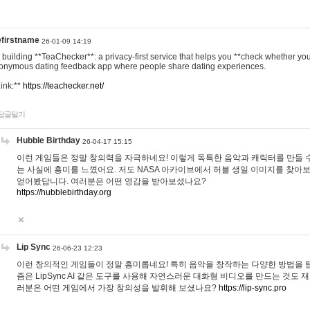
efirstname
26-01-09 14:19
m building **TeaChecker**: a privacy-first service that helps you **check whether y
onymous dating feedback app where people share dating experiences.
Link:**
https://teachecker.net/
답글달기
Hubble Birthday
26-04-17 15:15
이런 게임들은 정말 창의력을 자극하네요! 이렇게 독특한 음악과 캐릭터를 만들 
는 사실에 흥미를 느꼈어요. 저도 NASA 아카이브에서 허블 생일 이미지를 찾아
얻어봤답니다. 여러분은 어떤 영감을 받아보셨나요?
https://hubblebirthday.org
Lip Sync
26-06-23 12:23
이런 창의적인 게임들이 정말 흥미롭네요! 특히 음악을 창작하는 다양한 방법을 탐
즘은 LipSync AI 같은 도구를 사용해 자연스러운 대화형 비디오를 만드는 것도 
러분은 어떤 게임에서 가장 창의성을 발휘해 보셨나요?
https://lip-sync.pro