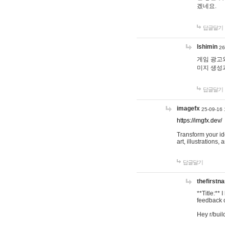
겠네요.
답글달기
lshimin
26
게임 광고와
미지 생성
답글달기
imagefx
25-09-16 
https://imgfx.dev/
Transform your id
art, illustrations
답글달기
thefirstn
**Title:**
feedback o
Hey r/buil