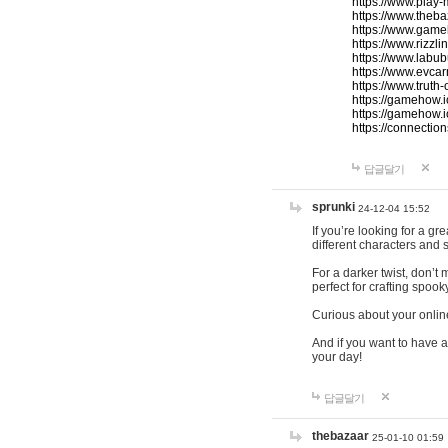
https://www.play-
https://www.theb
https://www.game
https://www.rizzli
https://www.labub
https://www.evcar
https://www.truth
https://gamehow.
https://gamehow.
https://connections
답글달기
sprunki
24-12-04 15:52
If you’re looking for a g
different characters and 
For a darker twist, don’t
perfect for crafting spoo
Curious about your onlin
And if you want to have a
your day!
답글달기
thebazaar
25-01-10 01:59