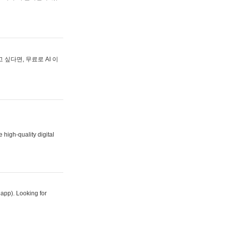
싶다면, 무료로 AI 이
 high-quality digital
 app). Looking for