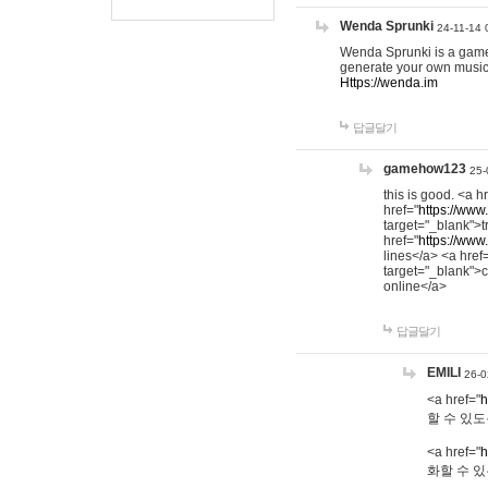
Wenda Sprunki
24-11-14 
Wenda Sprunki is a game t
generate your own music
Https://wenda.im
답글달기
gamehow123
25-
this is good. <a h
href="
https://www
target="_blank">t
href="
https://www
lines</a> <a href
target="_blank">c
online</a>
답글달기
EMILI
26-0
<a href="
h
할 수 있도
<a href="
h
화할 수 