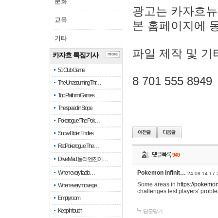
문화
광고는 카자흐뉴
교육
본 홈페이지에 
기타
파일 제작 및 기
카자흐 특집기사
more
51 Club Game
8 701 555 8949
The Unassuming Thr…
Top Platform Games…
The speed in Slope
Pokerogue: The Pok…
Snow Rider: Endles…
Re: Pokerogue: The…
댓글목록
949
Drive Mad: 물리 엔진이 …
When every fractio…
Pokemon Infinit…
24-08-14 17:
Some areas in
https://pokemoni
When every move ge…
challenges test players' proble
Empty room
Keep in touch
답글달기