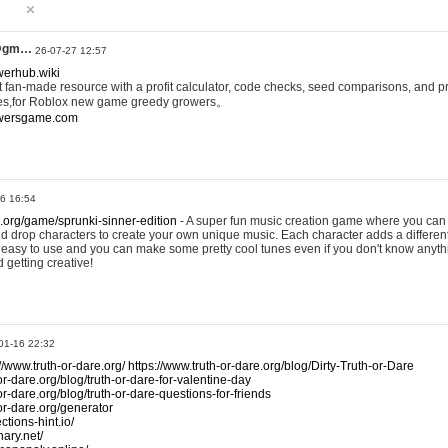
@gm…
26-07-27 12:57
werhub.wiki
 fan-made resource with a profit calculator, code checks, seed comparisons, and pr
es,for Roblox new game greedy growers。
owersgame.com
26 16:54
x.org/game/sprunki-sinner-edition
- A super fun music creation game where you can 
d drop characters to create your own unique music. Each character adds a differen
lly easy to use and you can make some pretty cool tunes even if you don't know anyt
d getting creative!
01-16 22:32
://www.truth-or-dare.org/
https://www.truth-or-dare.org/blog/Dirty-Truth-or-Dare
or-dare.org/blog/truth-or-dare-for-valentine-day
or-dare.org/blog/truth-or-dare-questions-for-friends
-or-dare.org/generator
tions-hint.io/
nary.net/