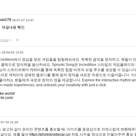
tun178
26-07-27 12:47
댓글내용 확인
답글달기
…
25-04-02 13:01
 Incredibox에서 영감을 받은 게임들을 탐험해보세요. 독특한 음악을 창작하고, 팬들이
 클릭으로 창의력을 발산하세요. Sprunki Song은 Incredibox 스타일의 게임플레이와 
상의 스트리트웨어 캐릭터를 통해 독특한 힙합 비트와 보컬 루프를 생성할 수 있습니다. 또한
사랑스러운 캐릭터와 경쾌한 멜로디를 통해 음악 창작을 새로운 차원으로 이끌어줍니다. 이
는 분들에게 새로운 창작의 장을 제공합니다. Explore the interactive rhythm world 
n-made experiences, and unleash your creativity with just a click.
ake.world/
nki.com/
-07-10 21:29
 광고와 같이 온라인 콘텐츠를 홍보할 때, 이미지를 동영상으로 자연스럽게 변환해주는
 같아요. 예를 들어
https://phototovideoai.co/
처럼 사진을 영상으로 만들어주면 홍보 효