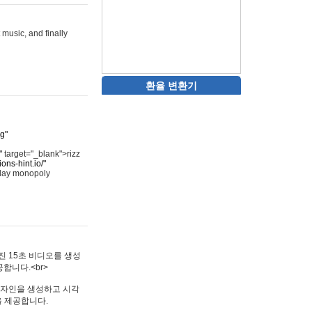
 music, and finally
환율 변환기
rg"
"
target="_blank">rizz
ons-hint.io/"
play monopoly
멋진 15초 비디오를 생성
합니다.<br>
타투 디자인을 생성하고 시각
을 제공합니다.