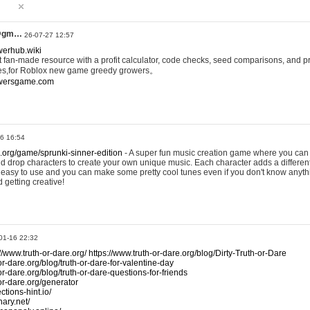
@gm…
26-07-27 12:57
werhub.wiki
 fan-made resource with a profit calculator, code checks, seed comparisons, and pr
es,for Roblox new game greedy growers。
owersgame.com
26 16:54
x.org/game/sprunki-sinner-edition
- A super fun music creation game where you can 
d drop characters to create your own unique music. Each character adds a differen
lly easy to use and you can make some pretty cool tunes even if you don't know anyt
d getting creative!
01-16 22:32
://www.truth-or-dare.org/
https://www.truth-or-dare.org/blog/Dirty-Truth-or-Dare
or-dare.org/blog/truth-or-dare-for-valentine-day
or-dare.org/blog/truth-or-dare-questions-for-friends
-or-dare.org/generator
tions-hint.io/
nary.net/