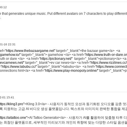
00:12
hat generates unique music. Put different avatars on 7 characters to play different
.
01-16 22:31
ref="
https://www.thebazaargame.net"
target="_blank">the bazaar game</a> <a
.gamehow.io/"
target="_blank"> gamehow </a> <a href="
https://www.truth-or-dare.o
ruth or dare </a> <a href="
https://pictionary.net/"
target="_blank">pictionary</a> <a
.evcarnews.net/"
target="_blank">ev car news</a> <a href="
https://www.rizzlines.cc/
="
https://www.labubu.cc/"
target="_blank">labubu</a> <a href="
https://www.connecti
onnections hint</a> <a href="
https://www.play-monopoly.online/"
target="_blank">
2-01 15:41
ttps://kling3.pro"
>Kling 3.0</a> - 사용자가 동적인 모션과 동기화된 오디오를 갖춘 
록 지원하는 고급 AI 비디오 생성 플랫폼입니다. 텍스트와 이미지의 완벽한 통합을 제공
ttps://aitattoo.one"
>AI Tattoo Generator</a> - 사용자가 AI를 활용하여 맞춤형 
있는 최첨단 플랫폼으로, 세부적인 미리보기와 개인의 취향에 맞는 다양한 스타일 옵션