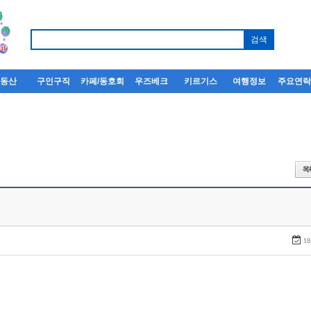
부동산
구인구직
카페/동호회
우즈베크
키르기스
여행정보
주요연
18