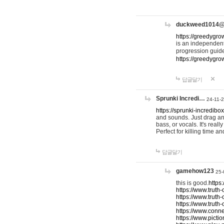
duckweed1014
https://greedygro
is an independent
progression guid
https://greedygr
답글달기
Sprunki Incredi…
24-11-
https://sprunki-incredibo
and sounds. Just drag an
bass, or vocals. It's rea
Perfect for killing time an
답글달기
gamehow123
25-
this is good.
https
https://www.truth-
https://www.truth-
https://www.truth
https://www.connec
https://www.pictio