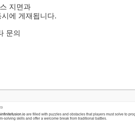
스 지면과
동시에 게재됩니다.
타 문의
23
nfinitefusion.io
are filled with puzzles and obstacles that players must solve to pr
m-solving skills and offer a welcome break from traditional battles.