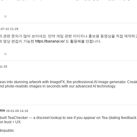
-07-10 21:29
 관련 문의가 많아 보이네요. 만약 게임 관련 이미지나 홍보용 동영상을 직접 제작하고 
과 영상 편집이 가능한
https://bananai.io/
도 활용해볼 만합니다.
11:35
eas into stunning artwork with ImageFX, the professional AI image generator. Create
, and photo-realistic images in seconds with our advanced AI technology.
ame
26-01-09 14:18
 I built TeaChecker — a discreet lookup to see if you appear on Tea (dating feedback
n trust + UX.
dinpublic