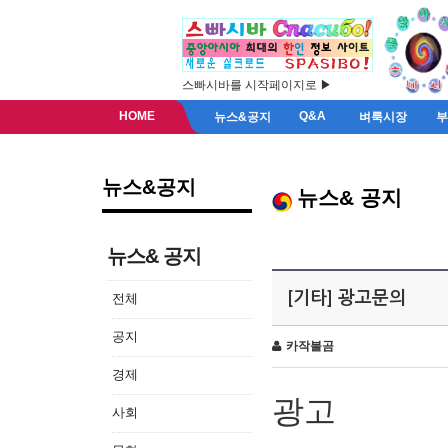
스빠시바를 시작페이지로 ▶
HOME
Q&A
뉴스&공지
벼룩시장
뉴스&공지
뉴스& 공지
뉴스& 공지
[기타] 광고문의
전체
공지
카작불곰
경제
광고
사회