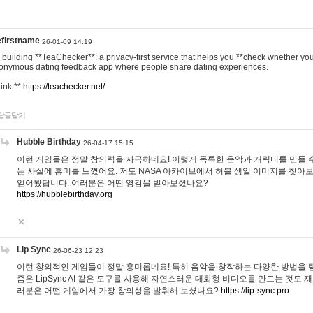
efirstname
26-01-09 14:19
m building **TeaChecker**: a privacy-first service that helps you **check whether y
onymous dating feedback app where people share dating experiences.
Link:**
https://teachecker.net/
답글달기
Hubble Birthday
26-04-17 15:15
이런 게임들은 정말 창의력을 자극하네요! 이렇게 독특한 음악과 캐릭터를 만들 
는 사실에 흥미를 느꼈어요. 저도 NASA 아카이브에서 허블 생일 이미지를 찾아
얻어봤답니다. 여러분은 어떤 영감을 받아보셨나요?
https://hubblebirthday.org
Lip Sync
26-06-23 12:23
이런 창의적인 게임들이 정말 흥미롭네요! 특히 음악을 창작하는 다양한 방법을 탐
즘은 LipSync AI 같은 도구를 사용해 자연스러운 대화형 비디오를 만드는 것도 
러분은 어떤 게임에서 가장 창의성을 발휘해 보셨나요?
https://lip-sync.pro