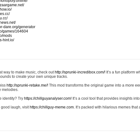
monopoly.online/
azaargame.net/
how.io/
nes.cc/
u.cc/
news.net/
-or-dare.org/generator
io/games/164604
io/mods
-hint.io/
reat way to make music, check out
http://sprunki-incredibox.com/!
It’s a fun platform 
sounds to create your own unique tracks.
 miss
http://sprunki-retake.me/!
This mod transforms the original game into a more ee
ky melodies.
e identity? Try
https://chillguyanalyser.com!
It’s a cool tool that provides insights into 
 good laugh, visit
https://chillguy-meme.com.
It’s packed with hilarious memes that 