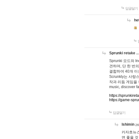
답글달기
he
Sprunki retake 
Sprunki 모드와
견하며, 단 한 번의
결합하여 40개 이
Scrunkly는 
작과 리듬 게임을 좋아하
music, discover fa
https://sprunkiret
https://game-spru
답글달기
lshimin
26
카자흐뉴스
면 좋을 것