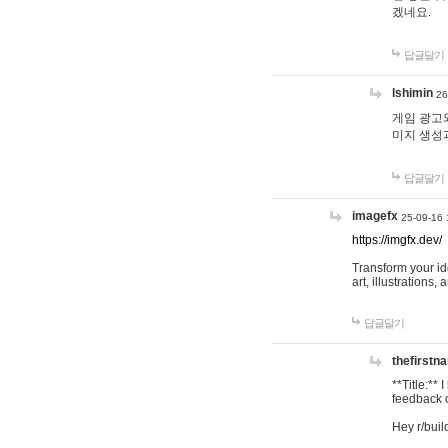
겠네요.
답글달기
lshimin
26
게임 광고와
미지 생성
답글달기
imagefx
25-09-16 
https://imgfx.dev/
Transform your id
art, illustrations
답글달기
thefirstn
**Title:**
feedback o
Hey r/buil