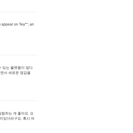
ou appear on Tea**, an
수 있는 플랫폼이 많다
보면서 새로운 영감을
험하는 게 좋아요. 요
재미있더라구요. 혹시 여