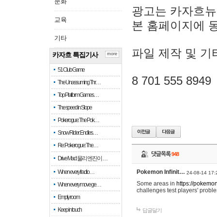
문화
광고는 카자흐뉴
교육
본 홈페이지에 
기타
파일 제작 및 기
카자흐 특집기사
more
51 Club Game
8 701 555 8949
The Unassuming Thr…
Top Platform Games…
The speed in Slope
Pokerogue: The Pok…
Snow Rider: Endles…
Re: Pokerogue: The…
댓글목록
948
Drive Mad: 물리 엔진이 …
When every fractio…
Pokemon Infinit…
24-08-14 17:
Some areas in
https://pokemoni
When every move ge…
challenges test players' proble
Empty room
Keep in touch
답글달기