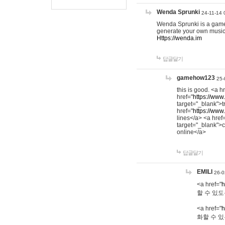
Wenda Sprunki
24-11-14 
Wenda Sprunki is a game t
generate your own music
Https://wenda.im
답글달기
gamehow123
25-
this is good. <a h
href="
https://www
target="_blank">t
href="
https://www
lines</a> <a href
target="_blank">c
online</a>
답글달기
EMILI
26-0
<a href="
h
할 수 있도
<a href="
h
화할 수 