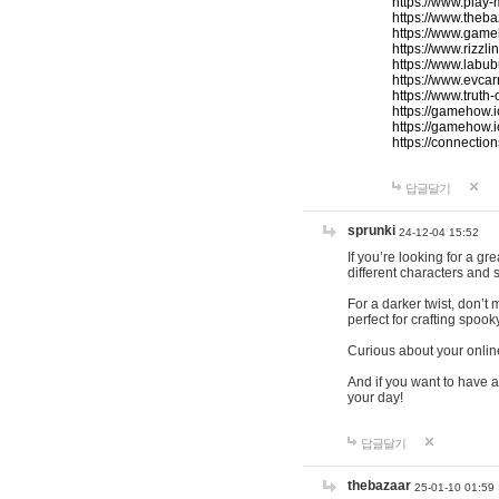
https://www.play-
https://www.theb
https://www.game
https://www.rizzli
https://www.labub
https://www.evcar
https://www.truth
https://gamehow.
https://gamehow.
https://connections
답글달기
sprunki
24-12-04 15:52
If you’re looking for a g
different characters and 
For a darker twist, don’t
perfect for crafting spoo
Curious about your onlin
And if you want to have a
your day!
답글달기
thebazaar
25-01-10 01:59