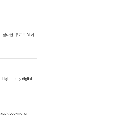
싶다면, 무료로 AI 이
 high-quality digital
 app). Looking for