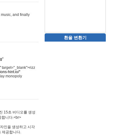
 music, and finally
환율 변환기
rg"
"
target="_blank">rizz
ons-hint.io/"
play monopoly
멋진 15초 비디오를 생성
합니다.<br>
타투 디자인을 생성하고 시각
을 제공합니다.