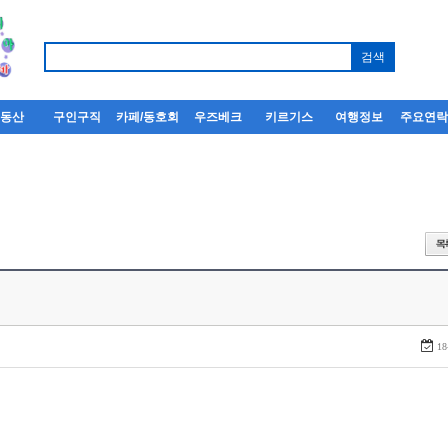
부동산
구인구직
카페/동호회
우즈베크
키르기스
여행정보
주요연
18