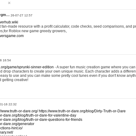
@gm…
26-07-27 12:57
werhub.wiki
 fan-made resource with a profit calculator, code checks, seed comparisons, and pr
es,for Roblox new game greedy growers。
owersgame.com
26 16:54
x.org/game/sprunki-sinner-edition
- A super fun music creation game where you can 
d drop characters to create your own unique music. Each character adds a differen
lly easy to use and you can make some pretty cool tunes even if you don't know anyt
d getting creative!
01-16 22:32
://www.truth-or-dare.org/
https://www.truth-or-dare.org/blog/Dirty-Truth-or-Dare
or-dare.org/blog/truth-or-dare-for-valentine-day
or-dare.org/blog/truth-or-dare-questions-for-friends
-or-dare.org/generator
tions-hint.io/
nary.net/