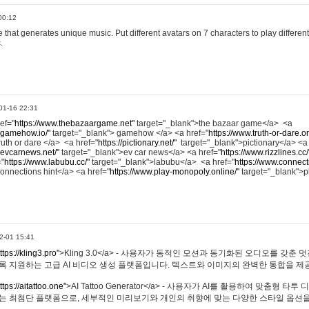
00:12
hat generates unique music. Put different avatars on 7 characters to play different
.
01-16 22:31
ref="
https://www.thebazaargame.net"
target="_blank">the bazaar game</a> <a
.gamehow.io/"
target="_blank"> gamehow </a> <a href="
https://www.truth-or-dare.o
ruth or dare </a> <a href="
https://pictionary.net/"
target="_blank">pictionary</a> <a
.evcarnews.net/"
target="_blank">ev car news</a> <a href="
https://www.rizzlines.cc/
="
https://www.labubu.cc/"
target="_blank">labubu</a> <a href="
https://www.connecti
onnections hint</a> <a href="
https://www.play-monopoly.online/"
target="_blank">
2-01 15:41
ttps://kling3.pro"
>Kling 3.0</a> - 사용자가 동적인 모션과 동기화된 오디오를 갖춘 
록 지원하는 고급 AI 비디오 생성 플랫폼입니다. 텍스트와 이미지의 완벽한 통합을 제공
ttps://aitattoo.one"
>AI Tattoo Generator</a> - 사용자가 AI를 활용하여 맞춤형 
있는 최첨단 플랫폼으로, 세부적인 미리보기와 개인의 취향에 맞는 다양한 스타일 옵션