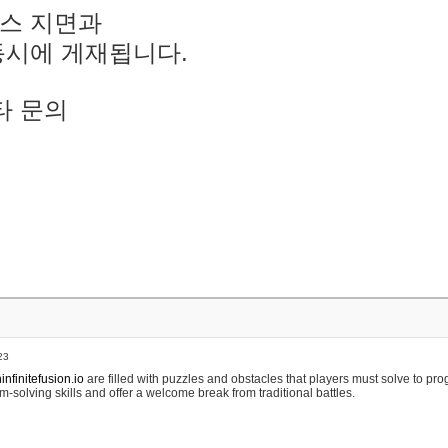
스 지면과
동시에 게재됩니다.
타 문의
23
nfinitefusion.io
are filled with puzzles and obstacles that players must solve to pr
m-solving skills and offer a welcome break from traditional battles.