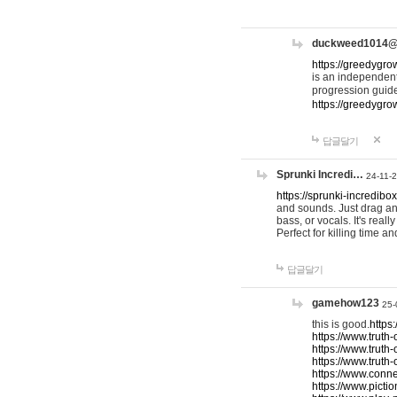
duckweed1014
https://greedygro
is an independent
progression guid
https://greedygr
답글달기
Sprunki Incredi…
24-11-
https://sprunki-incredibo
and sounds. Just drag an
bass, or vocals. It's rea
Perfect for killing time an
답글달기
gamehow123
25-
this is good.
https
https://www.truth-
https://www.truth-
https://www.truth
https://www.connec
https://www.pictio