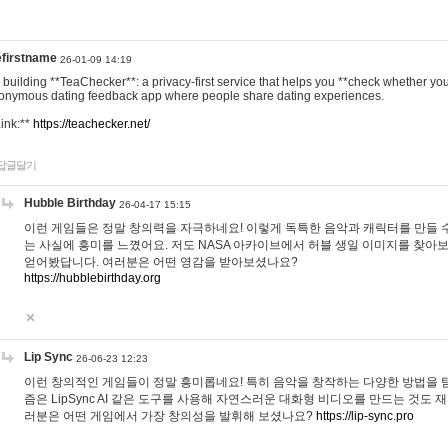
efirstname
26-01-09 14:19
m building **TeaChecker**: a privacy-first service that helps you **check whether y
onymous dating feedback app where people share dating experiences.
Link:**
https://teachecker.net/
답글달기
Hubble Birthday
26-04-17 15:15
이런 게임들은 정말 창의력을 자극하네요! 이렇게 독특한 음악과 캐릭터를 만들 
는 사실에 흥미를 느꼈어요. 저도 NASA 아카이브에서 허블 생일 이미지를 찾아
얻어봤답니다. 여러분은 어떤 영감을 받아보셨나요?
https://hubblebirthday.org
Lip Sync
26-06-23 12:23
이런 창의적인 게임들이 정말 흥미롭네요! 특히 음악을 창작하는 다양한 방법을 탐
즘은 LipSync AI 같은 도구를 사용해 자연스러운 대화형 비디오를 만드는 것도 
러분은 어떤 게임에서 가장 창의성을 발휘해 보셨나요?
https://lip-sync.pro