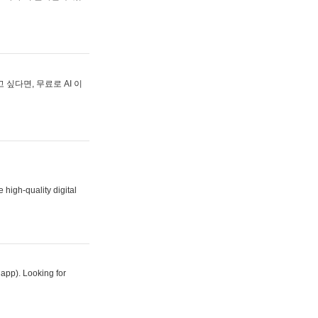
싶다면, 무료로 AI 이
 high-quality digital
 app). Looking for