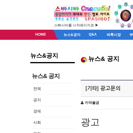
스빠시바를 시작페이지로 ▶
HOME
Q&A
뉴스&공지
벼룩시장
뉴스&공지
뉴스& 공지
뉴스& 공지
[기타] 광고문의
전체
공지
카작불곰
경제
광고
사회