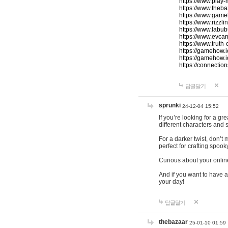
https://www.play-
https://www.theb
https://www.game
https://www.rizzli
https://www.labub
https://www.evcar
https://www.truth
https://gamehow.
https://gamehow.
https://connections
답글달기
sprunki
24-12-04 15:52
If you’re looking for a g
different characters and 
For a darker twist, don’t
perfect for crafting spoo
Curious about your onlin
And if you want to have a
your day!
답글달기
thebazaar
25-01-10 01:59