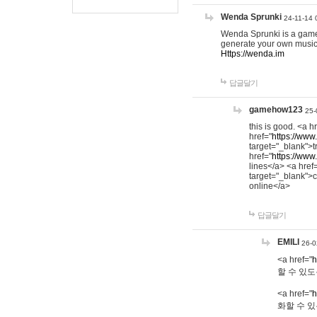
Wenda Sprunki
24-11-14 
Wenda Sprunki is a game t
generate your own music
Https://wenda.im
답글달기
gamehow123
25-
this is good. <a h
href="
https://www
target="_blank">t
href="
https://www
lines</a> <a href
target="_blank">c
online</a>
답글달기
EMILI
26-0
<a href="
h
할 수 있도
<a href="
h
화할 수 