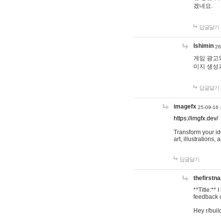
겠네요.
답글달기
lshimin
26
게임 광고와
미지 생성
답글달기
imagefx
25-09-16 
https://imgfx.dev/
Transform your id
art, illustrations
답글달기
thefirstn
**Title:**
feedback o
Hey r/buil