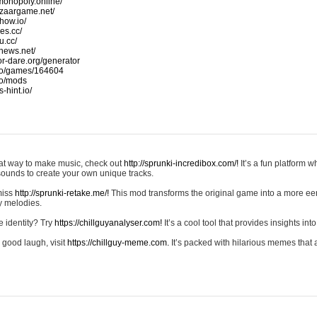
monopoly.online/
azaargame.net/
how.io/
nes.cc/
u.cc/
news.net/
-or-dare.org/generator
io/games/164604
io/mods
-hint.io/
reat way to make music, check out
http://sprunki-incredibox.com/!
It’s a fun platform 
sounds to create your own unique tracks.
 miss
http://sprunki-retake.me/!
This mod transforms the original game into a more ee
ky melodies.
e identity? Try
https://chillguyanalyser.com!
It’s a cool tool that provides insights into 
 good laugh, visit
https://chillguy-meme.com.
It’s packed with hilarious memes that 