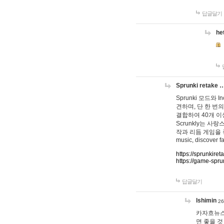
답글달기
he
Sprunki retake 
Sprunki 모드와
견하며, 단 한 번의
결합하여 40개 이
Scrunkly는 
작과 리듬 게임을 좋아하
music, discover fa
https://sprunkiret
https://game-spru
답글달기
lshimin
26
카자흐뉴스
면 좋을 것