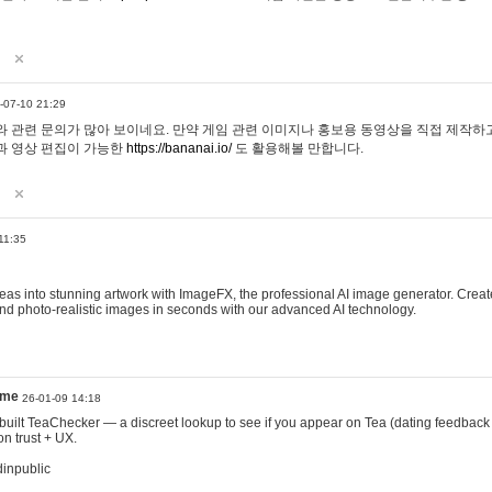
-07-10 21:29
 관련 문의가 많아 보이네요. 만약 게임 관련 이미지나 홍보용 동영상을 직접 제작하고 
과 영상 편집이 가능한
https://bananai.io/
도 활용해볼 만합니다.
11:35
eas into stunning artwork with ImageFX, the professional AI image generator. Create
, and photo-realistic images in seconds with our advanced AI technology.
ame
26-01-09 14:18
 I built TeaChecker — a discreet lookup to see if you appear on Tea (dating feedback
n trust + UX.
dinpublic