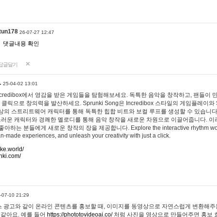
tun178
26-07-27 12:47
댓글내용 확인
답글달기
…
25-04-02 13:01
 Incredibox에서 영감을 받은 게임들을 탐험해보세요. 독특한 음악을 창작하고, 팬들이
 클릭으로 창의력을 발산하세요. Sprunki Song은 Incredibox 스타일의 게임플레이와 
상의 스트리트웨어 캐릭터를 통해 독특한 힙합 비트와 보컬 루프를 생성할 수 있습니다. 또한
사랑스러운 캐릭터와 경쾌한 멜로디를 통해 음악 창작을 새로운 차원으로 이끌어줍니다. 이
는 분들에게 새로운 창작의 장을 제공합니다. Explore the interactive rhythm world 
n-made experiences, and unleash your creativity with just a click.
ake.world/
nki.com/
-07-10 21:29
 광고와 같이 온라인 콘텐츠를 홍보할 때, 이미지를 동영상으로 자연스럽게 변환해주는
 같아요. 예를 들어
https://phototovideoai.co/
처럼 사진을 영상으로 만들어주면 홍보 효