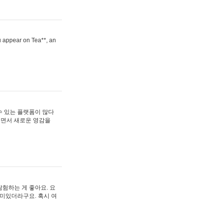
ou appear on Tea**, an
수 있는 플랫폼이 많다
보면서 새로운 영감을
험하는 게 좋아요. 요
재미있더라구요. 혹시 여