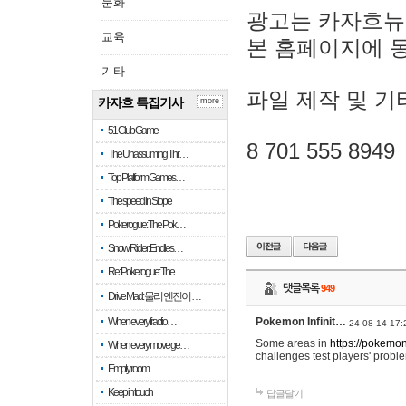
문화
광고는 카자흐뉴
교육
본 홈페이지에 
기타
파일 제작 및 기
카자흐 특집기사
more
51 Club Game
8 701 555 8949
The Unassuming Thr…
Top Platform Games…
The speed in Slope
Pokerogue: The Pok…
Snow Rider: Endles…
Re: Pokerogue: The…
댓글목록
949
Drive Mad: 물리 엔진이 …
When every fractio…
Pokemon Infinit…
24-08-14 17:
Some areas in
https://pokemoni
When every move ge…
challenges test players' proble
Empty room
Keep in touch
답글달기