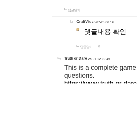
답글달기
CraftVis
26-07-20 00:19
댓글내용 확인
답글달기
Truth or Dare
25-01-12 02:49
This is a complete game 
questions.
https://www.truth-or-dare
https://www.pictionary.ne
https://www.play-monopol
https://thebazaargame.ne
https://gamehow.io/
https://www.rizzlines.cc/