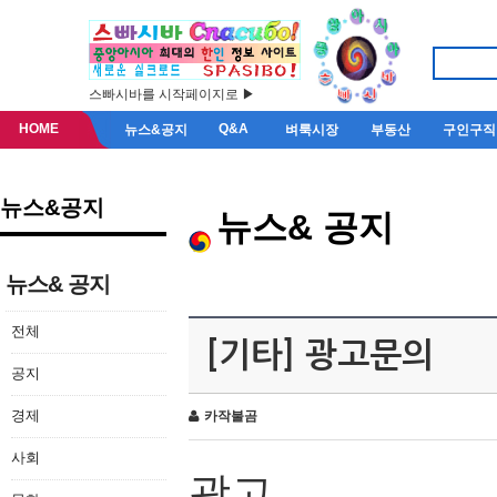
스빠시바를 시작페이지로 ▶
HOME
Q&A
뉴스&공지
벼룩시장
부동산
구인구직
뉴스&공지
뉴스& 공지
뉴스& 공지
전체
[기타] 광고문의
공지
경제
카작불곰
사회
광고