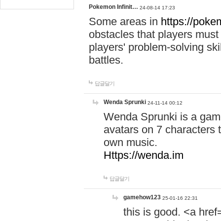
Pokemon Infinit…
24-08-14 17:23
Some areas in
https://pokem
obstacles that players must
players' problem-solving ski
battles.
답글달기
Wenda Sprunki
24-11-14 00:12
Wenda Sprunki is a game
avatars on 7 characters t
own music.
Https://wenda.im
답글달기
gamehow123
25-01-16 22:31
this is good. <a href