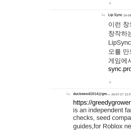
Lip Sync
26-06
이런 창
창작하는
LipS
오를 만
게임에서
sync.pr
duckweed1014@gm…
26-07-27 12:5
https://greedygrower
is an independent fa
checks, seed compar
guides,for Roblox 