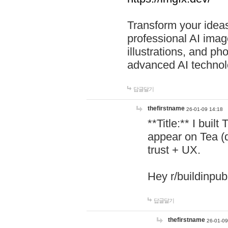
Transform your ideas
professional AI image
illustrations, and ph
advanced AI technol
답글달기
thefirstname
26-01-09 14:18
**Title:** I buil
appear on Tea (
trust + UX.
Hey r/buildinpub
답글달기
thefirstname
26-01-09