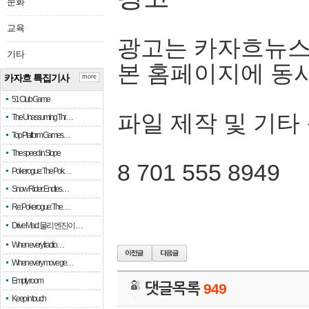
문화
교육
광고는 카자흐뉴스
기타
본 홈페이지에 동
카자흐 특집기사
more
51 Club Game
파일 제작 및 기타
The Unassuming Thr…
Top Platform Games…
The speed in Slope
8 701 555 8949
Pokerogue: The Pok…
Snow Rider: Endles…
Re: Pokerogue: The…
Drive Mad: 물리 엔진이 …
When every fractio…
When every move ge…
Empty room
댓글목록
949
Keep in touch