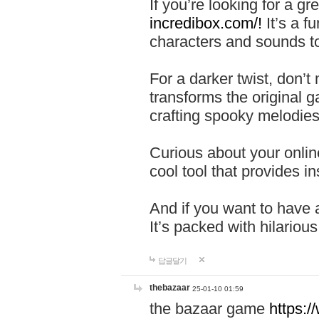
If you’re looking for a 
incredibox.com/!
It’s a f
characters and sounds to
For a darker twist, don’t
transforms the original g
crafting spooky melodies
Curious about your onlin
cool tool that provides ins
And if you want to have 
It’s packed with hilariou
답글달기
thebazaar
25-01-10 01:59
the bazaar game
https: