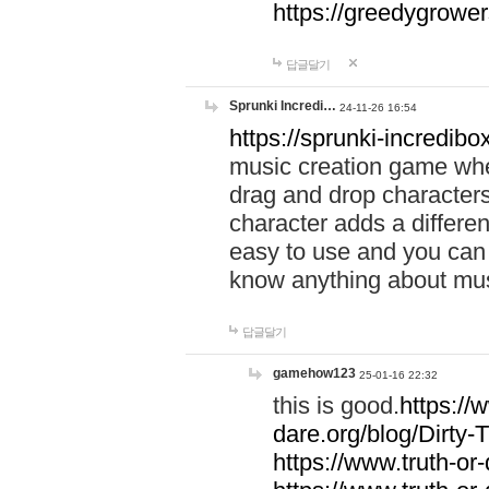
https://greedygrow
답글달기
Sprunki Incredi…
24-11-26 16:54
https://sprunki-incredibo
music creation game whe
drag and drop character
character adds a differen
easy to use and you can 
know anything about music
답글달기
gamehow123
25-01-16 22:32
this is good.
https://
dare.org/blog/Dirty-
https://www.truth-or-