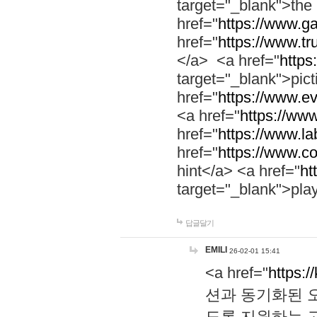
target="_blank">th
href="
https://www.g
href="
https://www.tr
</a> <a href="
https:
target="_blank">pic
href="
https://www.e
<a href="
https://www
href="
https://www.la
href="
https://www.co
hint</a> <a href="
ht
target="_blank">pla
답글달기
EMILI
26-02-01 15:41
<a href="
https:/
션과 동기화된 오
도록 지원하는 고