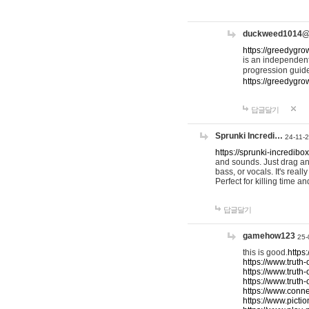
duckweed1014
https://greedygro
is an independent
progression guid
https://greedygr
답글달기
Sprunki Incredi…
24-11-
https://sprunki-incredibo
and sounds. Just drag an
bass, or vocals. It's rea
Perfect for killing time an
답글달기
gamehow123
25-
this is good.
https
https://www.truth-
https://www.truth-
https://www.truth
https://www.connec
https://www.pictio