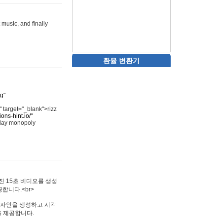
 music, and finally
환율 변환기
rg"
"
target="_blank">rizz
ons-hint.io/"
play monopoly
멋진 15초 비디오를 생성
합니다.<br>
타투 디자인을 생성하고 시각
을 제공합니다.