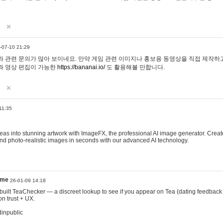
-07-10 21:29
 관련 문의가 많아 보이네요. 만약 게임 관련 이미지나 홍보용 동영상을 직접 제작하고 
과 영상 편집이 가능한
https://bananai.io/
도 활용해볼 만합니다.
11:35
eas into stunning artwork with ImageFX, the professional AI image generator. Create
, and photo-realistic images in seconds with our advanced AI technology.
ame
26-01-09 14:18
 I built TeaChecker — a discreet lookup to see if you appear on Tea (dating feedback
n trust + UX.
dinpublic