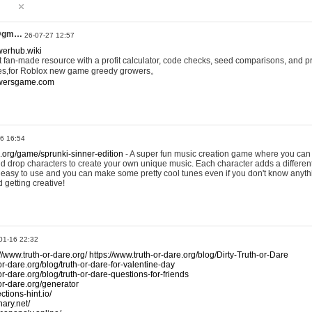
@gm…
26-07-27 12:57
werhub.wiki
 fan-made resource with a profit calculator, code checks, seed comparisons, and pr
es,for Roblox new game greedy growers。
owersgame.com
26 16:54
x.org/game/sprunki-sinner-edition
- A super fun music creation game where you can 
d drop characters to create your own unique music. Each character adds a differen
lly easy to use and you can make some pretty cool tunes even if you don't know anyt
d getting creative!
01-16 22:32
://www.truth-or-dare.org/
https://www.truth-or-dare.org/blog/Dirty-Truth-or-Dare
or-dare.org/blog/truth-or-dare-for-valentine-day
or-dare.org/blog/truth-or-dare-questions-for-friends
-or-dare.org/generator
tions-hint.io/
nary.net/