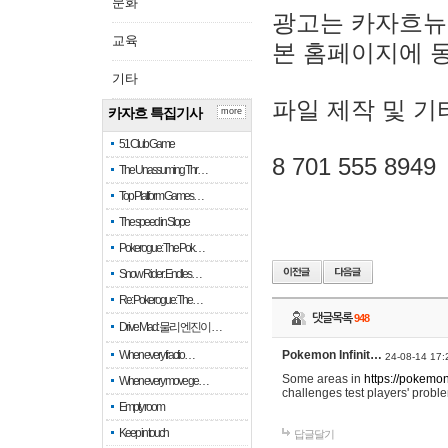
문화
광고는 카자흐뉴
교육
본 홈페이지에 
기타
파일 제작 및 기
카자흐 특집기사
more
51 Club Game
8 701 555 8949
The Unassuming Thr…
Top Platform Games…
The speed in Slope
Pokerogue: The Pok…
Snow Rider: Endles…
Re: Pokerogue: The…
댓글목록
948
Drive Mad: 물리 엔진이 …
When every fractio…
Pokemon Infinit…
24-08-14 17:
Some areas in
https://pokemoni
When every move ge…
challenges test players' proble
Empty room
Keep in touch
답글달기