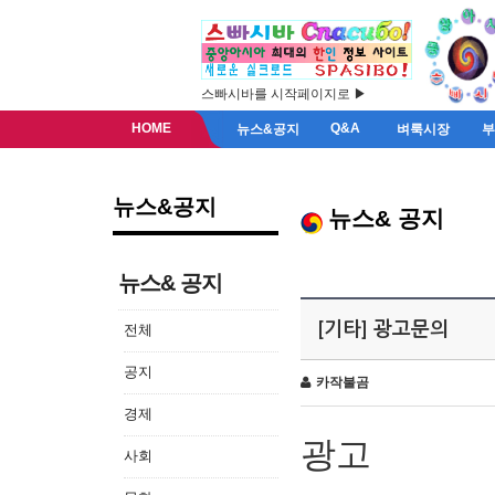
스빠시바를 시작페이지로 ▶
HOME
Q&A
뉴스&공지
벼룩시장
뉴스&공지
뉴스& 공지
뉴스& 공지
[기타] 광고문의
전체
공지
카작불곰
경제
광고
사회