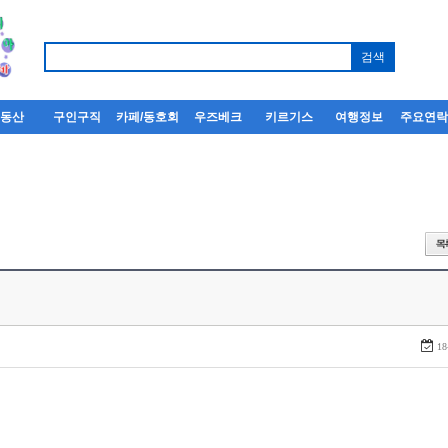
부동산
구인구직
카페/동호회
우즈베크
키르기스
여행정보
주요연
18