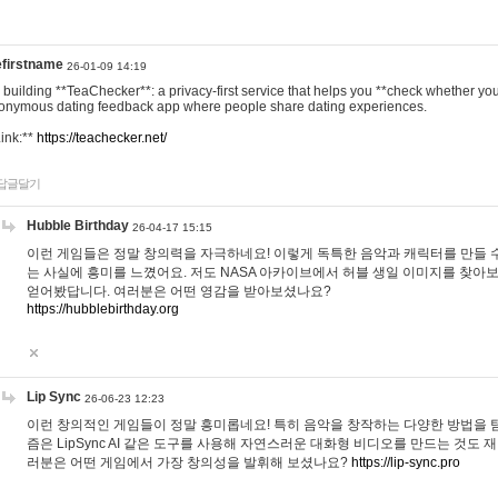
efirstname
26-01-09 14:19
m building **TeaChecker**: a privacy-first service that helps you **check whether y
onymous dating feedback app where people share dating experiences.
Link:**
https://teachecker.net/
답글달기
Hubble Birthday
26-04-17 15:15
이런 게임들은 정말 창의력을 자극하네요! 이렇게 독특한 음악과 캐릭터를 만들 
는 사실에 흥미를 느꼈어요. 저도 NASA 아카이브에서 허블 생일 이미지를 찾아
얻어봤답니다. 여러분은 어떤 영감을 받아보셨나요?
https://hubblebirthday.org
Lip Sync
26-06-23 12:23
이런 창의적인 게임들이 정말 흥미롭네요! 특히 음악을 창작하는 다양한 방법을 탐
즘은 LipSync AI 같은 도구를 사용해 자연스러운 대화형 비디오를 만드는 것도 
러분은 어떤 게임에서 가장 창의성을 발휘해 보셨나요?
https://lip-sync.pro