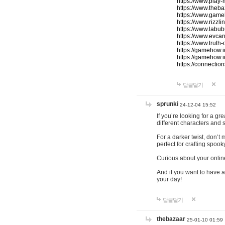
https://www.play-
https://www.theb
https://www.game
https://www.rizzli
https://www.labub
https://www.evcar
https://www.truth
https://gamehow.
https://gamehow.
https://connections
답글달기
sprunki
24-12-04 15:52
If you’re looking for a g
different characters and 
For a darker twist, don’t
perfect for crafting spoo
Curious about your onlin
And if you want to have a
your day!
답글달기
thebazaar
25-01-10 01:59