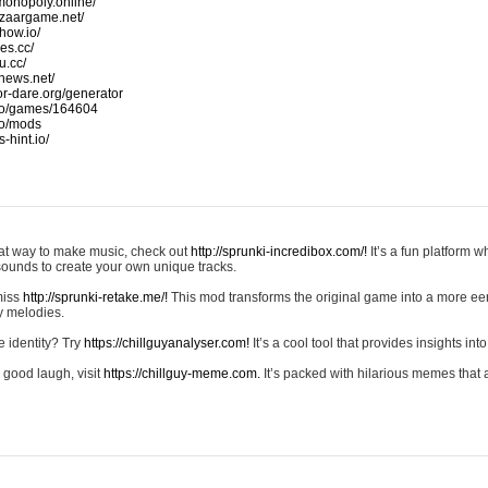
monopoly.online/
azaargame.net/
how.io/
nes.cc/
u.cc/
news.net/
-or-dare.org/generator
io/games/164604
io/mods
-hint.io/
reat way to make music, check out
http://sprunki-incredibox.com/!
It’s a fun platform 
sounds to create your own unique tracks.
 miss
http://sprunki-retake.me/!
This mod transforms the original game into a more ee
ky melodies.
e identity? Try
https://chillguyanalyser.com!
It’s a cool tool that provides insights into 
 good laugh, visit
https://chillguy-meme.com.
It’s packed with hilarious memes that 