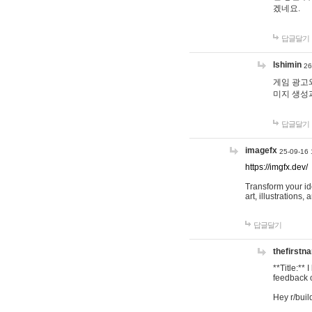
겠네요.
답글달기
lshimin
26
게임 광고와
미지 생성
답글달기
imagefx
25-09-16 
https://imgfx.dev/
Transform your id
art, illustrations
답글달기
thefirstn
**Title:**
feedback o
Hey r/buil