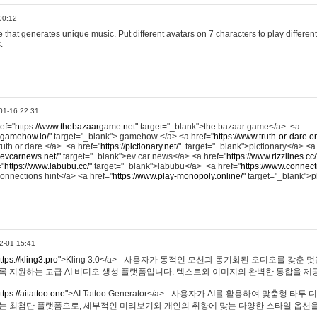
00:12
hat generates unique music. Put different avatars on 7 characters to play different
.
01-16 22:31
ref="
https://www.thebazaargame.net"
target="_blank">the bazaar game</a> <a
.gamehow.io/"
target="_blank"> gamehow </a> <a href="
https://www.truth-or-dare.o
ruth or dare </a> <a href="
https://pictionary.net/"
target="_blank">pictionary</a> <a
.evcarnews.net/"
target="_blank">ev car news</a> <a href="
https://www.rizzlines.cc/
="
https://www.labubu.cc/"
target="_blank">labubu</a> <a href="
https://www.connecti
onnections hint</a> <a href="
https://www.play-monopoly.online/"
target="_blank">
2-01 15:41
ttps://kling3.pro"
>Kling 3.0</a> - 사용자가 동적인 모션과 동기화된 오디오를 갖춘 
록 지원하는 고급 AI 비디오 생성 플랫폼입니다. 텍스트와 이미지의 완벽한 통합을 제공
ttps://aitattoo.one"
>AI Tattoo Generator</a> - 사용자가 AI를 활용하여 맞춤형 
있는 최첨단 플랫폼으로, 세부적인 미리보기와 개인의 취향에 맞는 다양한 스타일 옵션