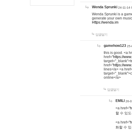
Wenda Sprunki
24-11-14 
Wenda Sprunki is a game t
generate your own music
Https://wenda.im
답글달기
gamehow123
25-
this is good. <a h
href="
https://www
target="_blank">t
href="
https://www
lines</a> <a href
target="_blank">c
online</a>
답글달기
EMILI
26-0
<a href="
h
할 수 있도
<a href="
h
화할 수 