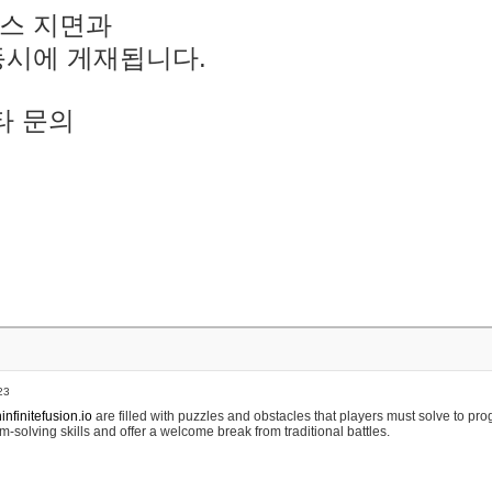
스 지면과
동시에 게재됩니다.
타 문의
23
nfinitefusion.io
are filled with puzzles and obstacles that players must solve to pr
m-solving skills and offer a welcome break from traditional battles.