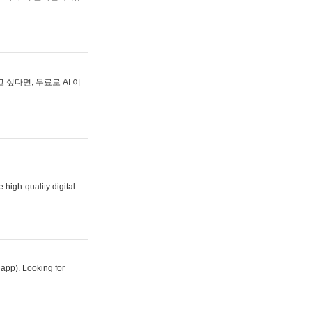
싶다면, 무료로 AI 이
 high-quality digital
 app). Looking for