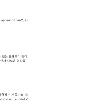
ou appear on Tea**, an
수 있는 플랫폼이 많다
보면서 새로운 영감을
험하는 게 좋아요. 요
재미있더라구요. 혹시 여