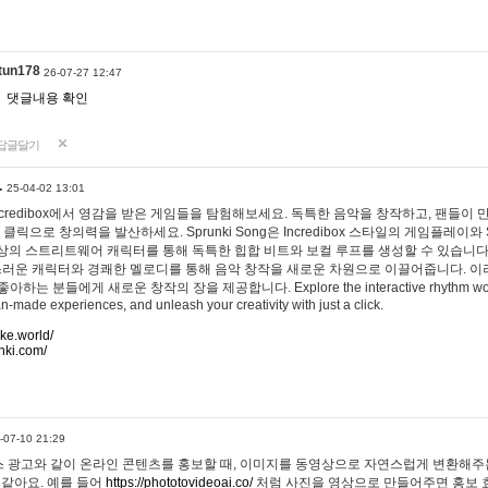
tun178
26-07-27 12:47
댓글내용 확인
답글달기
…
25-04-02 13:01
 Incredibox에서 영감을 받은 게임들을 탐험해보세요. 독특한 음악을 창작하고, 팬들이
 클릭으로 창의력을 발산하세요. Sprunki Song은 Incredibox 스타일의 게임플레이와 
상의 스트리트웨어 캐릭터를 통해 독특한 힙합 비트와 보컬 루프를 생성할 수 있습니다. 또한
사랑스러운 캐릭터와 경쾌한 멜로디를 통해 음악 창작을 새로운 차원으로 이끌어줍니다. 이
는 분들에게 새로운 창작의 장을 제공합니다. Explore the interactive rhythm world 
n-made experiences, and unleash your creativity with just a click.
ake.world/
nki.com/
-07-10 21:29
 광고와 같이 온라인 콘텐츠를 홍보할 때, 이미지를 동영상으로 자연스럽게 변환해주는
 같아요. 예를 들어
https://phototovideoai.co/
처럼 사진을 영상으로 만들어주면 홍보 효