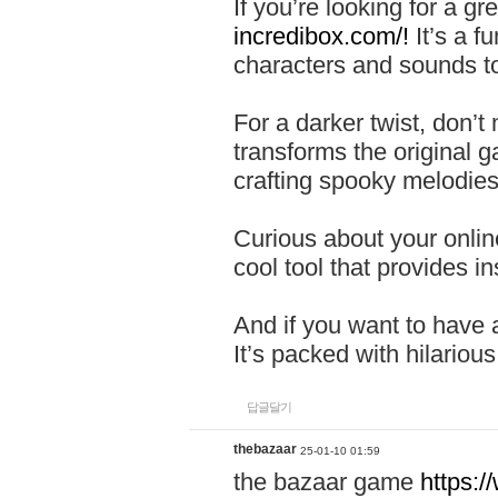
If you’re looking for a 
incredibox.com/!
It’s a f
characters and sounds to
For a darker twist, don’t
transforms the original g
crafting spooky melodies
Curious about your onlin
cool tool that provides ins
And if you want to have 
It’s packed with hilariou
답글달기
thebazaar
25-01-10 01:59
the bazaar game
https: