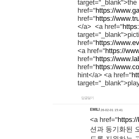
target="_blank">th
href="
https://www.g
href="
https://www.tr
</a> <a href="
https:
target="_blank">pic
href="
https://www.e
<a href="
https://www
href="
https://www.la
href="
https://www.co
hint</a> <a href="
ht
target="_blank">pla
답글달기
EMILI
26-02-01 15:41
<a href="
https:/
션과 동기화된 오
도록 지원하는 고