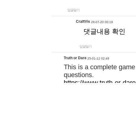
답글달기
CraftVis
26-07-20 00:19
댓글내용 확인
답글달기
Truth or Dare
25-01-12 02:49
This is a complete game 
questions.
https://www.truth-or-dare
https://www.pictionary.ne
https://www.play-monopol
https://thebazaargame.ne
https://gamehow.io/
https://www.rizzlines.cc/