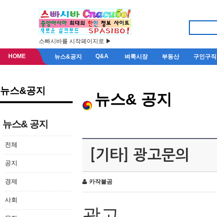
스빠시바를 시작페이지로 ▶
HOME
Q&A
뉴스&공지
벼룩시장
부동산
구인구직
뉴스&공지
뉴스& 공지
뉴스& 공지
전체
[기타] 광고문의
공지
경제
카작불곰
사회
광고