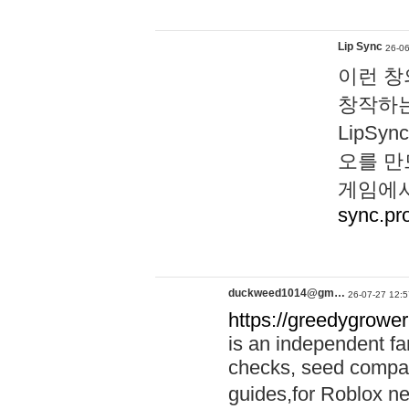
Lip Sync
26-06
이런 창
창작하는
LipS
오를 만
게임에서
sync.pr
duckweed1014@gm…
26-07-27 12:5
https://greedygrower
is an independent fa
checks, seed compar
guides,for Roblox 