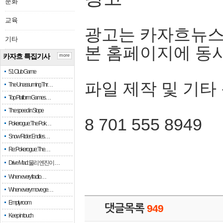
문화
교육
광고는 카자흐뉴스
기타
본 홈페이지에 동
카자흐 특집기사
more
51 Club Game
파일 제작 및 기타
The Unassuming Thr…
Top Platform Games…
The speed in Slope
8 701 555 8949
Pokerogue: The Pok…
Snow Rider: Endles…
Re: Pokerogue: The…
Drive Mad: 물리 엔진이 …
When every fractio…
When every move ge…
Empty room
댓글목록
949
Keep in touch