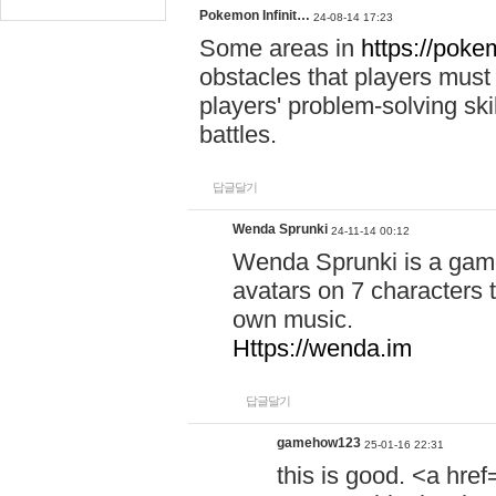
Pokemon Infinit…
24-08-14 17:23
Some areas in
https://pokem
obstacles that players must
players' problem-solving ski
battles.
답글달기
Wenda Sprunki
24-11-14 00:12
Wenda Sprunki is a game
avatars on 7 characters t
own music.
Https://wenda.im
답글달기
gamehow123
25-01-16 22:31
this is good. <a href