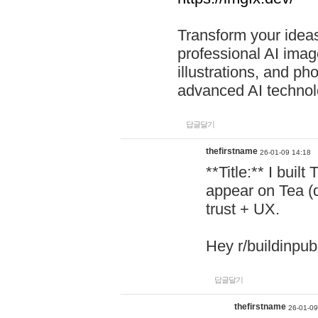
Transform your ideas
professional AI image
illustrations, and ph
advanced AI technol
답글달기
thefirstname
26-01-09 14:18
**Title:** I buil
appear on Tea (
trust + UX.
Hey r/buildinpub
답글달기
thefirstname
26-01-09