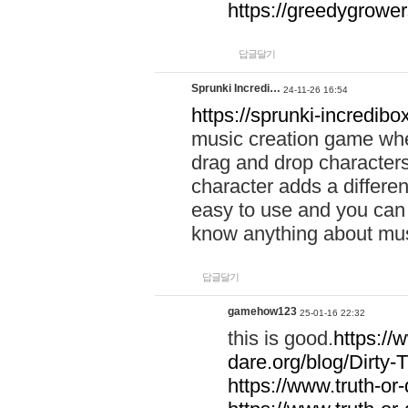
https://greedygrow
답글달기
Sprunki Incredi…
24-11-26 16:54
https://sprunki-incredibo
music creation game whe
drag and drop character
character adds a differen
easy to use and you can 
know anything about music
답글달기
gamehow123
25-01-16 22:32
this is good.
https://
dare.org/blog/Dirty-
https://www.truth-or-