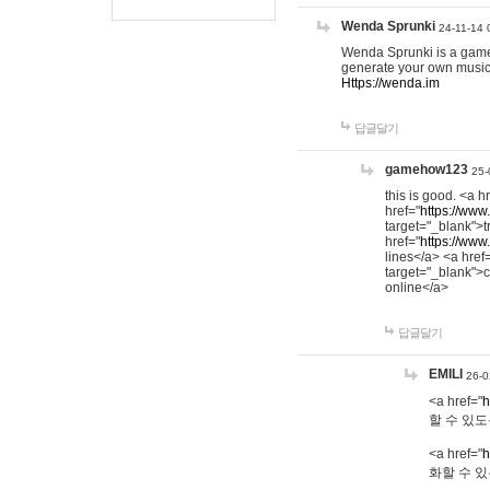
Wenda Sprunki
24-11-14 
Wenda Sprunki is a game t
generate your own music
Https://wenda.im
답글달기
gamehow123
25-
this is good. <a h
href="
https://www
target="_blank">t
href="
https://www
lines</a> <a href
target="_blank">c
online</a>
답글달기
EMILI
26-0
<a href="
h
할 수 있도
<a href="
h
화할 수 