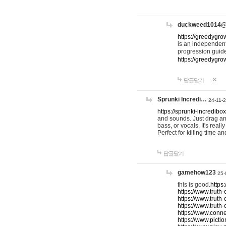
duckweed1014
https://greedygro
is an independent
progression guid
https://greedygr
답글달기
Sprunki Incredi…
24-11-
https://sprunki-incredibo
and sounds. Just drag an
bass, or vocals. It's rea
Perfect for killing time an
답글달기
gamehow123
25-
this is good.
https
https://www.truth-
https://www.truth-
https://www.truth
https://www.connec
https://www.pictio