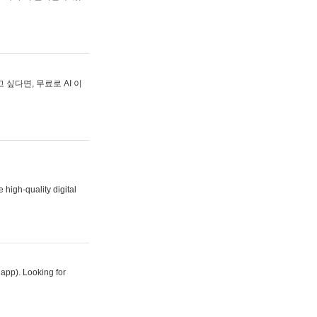
싶다면, 무료로 AI 이
 high-quality digital
 app). Looking for