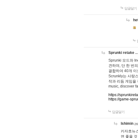
답글달기
he
Sprunki retake 
Sprunki 모드와
견하며, 단 한 번의
결합하여 40개 이
Scrunkly는 
작과 리듬 게임을 좋아하
music, discover fa
https://sprunkiret
https://game-spru
답글달기
lshimin
26
카자흐뉴스
면 좋을 것