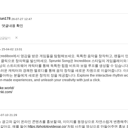
tun178
26-07-27 12:47
댓글내용 확인
답글달기
…
25-04-02 13:01
 Incredibox에서 영감을 받은 게임들을 탐험해보세요. 독특한 음악을 창작하고, 팬들이
 클릭으로 창의력을 발산하세요. Sprunki Song은 Incredibox 스타일의 게임플레이와 
상의 스트리트웨어 캐릭터를 통해 독특한 힙합 비트와 보컬 루프를 생성할 수 있습니다. 또한
사랑스러운 캐릭터와 경쾌한 멜로디를 통해 음악 창작을 새로운 차원으로 이끌어줍니다. 이
는 분들에게 새로운 창작의 장을 제공합니다. Explore the interactive rhythm world 
n-made experiences, and unleash your creativity with just a click.
ake.world/
nki.com/
-07-10 21:29
 광고와 같이 온라인 콘텐츠를 홍보할 때, 이미지를 동영상으로 자연스럽게 변환해주는
 같아요. 예를 들어
https://phototovideoai.co/
처럼 사진을 영상으로 만들어주면 홍보 효