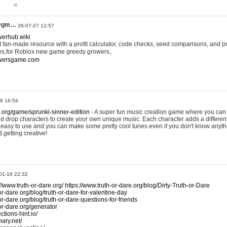
@gm…
26-07-27 12:57
werhub.wiki
 fan-made resource with a profit calculator, code checks, seed comparisons, and pr
es,for Roblox new game greedy growers。
owersgame.com
26 16:54
x.org/game/sprunki-sinner-edition
- A super fun music creation game where you can 
d drop characters to create your own unique music. Each character adds a differen
lly easy to use and you can make some pretty cool tunes even if you don't know anyt
d getting creative!
01-16 22:32
://www.truth-or-dare.org/
https://www.truth-or-dare.org/blog/Dirty-Truth-or-Dare
or-dare.org/blog/truth-or-dare-for-valentine-day
or-dare.org/blog/truth-or-dare-questions-for-friends
-or-dare.org/generator
tions-hint.io/
nary.net/