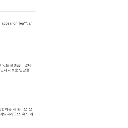
ou appear on Tea**, an
수 있는 플랫폼이 많다
보면서 새로운 영감을
험하는 게 좋아요. 요
재미있더라구요. 혹시 여