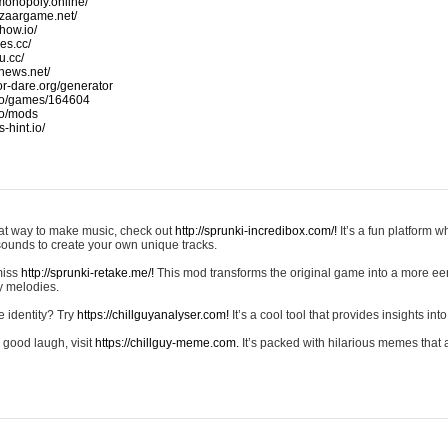
monopoly.online/
azaargame.net/
how.io/
nes.cc/
u.cc/
news.net/
-or-dare.org/generator
io/games/164604
io/mods
-hint.io/
reat way to make music, check out
http://sprunki-incredibox.com/!
It’s a fun platform 
sounds to create your own unique tracks.
 miss
http://sprunki-retake.me/!
This mod transforms the original game into a more ee
ky melodies.
e identity? Try
https://chillguyanalyser.com!
It’s a cool tool that provides insights into 
 good laugh, visit
https://chillguy-meme.com.
It’s packed with hilarious memes that 