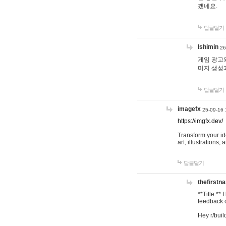
겠네요.
답글달기
lshimin
26
게임 광고와
미지 생성
답글달기
imagefx
25-09-16 
https://imgfx.dev/
Transform your id
art, illustrations
답글달기
thefirstn
**Title:**
feedback o
Hey r/buil