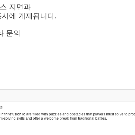
스 지면과
동시에 게재됩니다.
타 문의
23
nfinitefusion.io
are filled with puzzles and obstacles that players must solve to pr
m-solving skills and offer a welcome break from traditional battles.