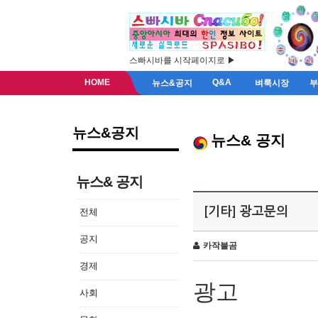
스빠시바를 시작페이지로 ▶
HOME
Q&A
뉴스&공지
벼룩시장
뉴스&공지
뉴스& 공지
뉴스& 공지
[기타] 광고문의
전체
공지
카작불곰
경제
광고
사회