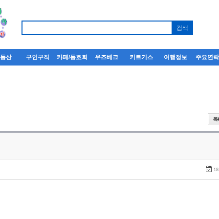
부동산
구인구직
카페/동호회
우즈베크
키르기스
여행정보
주요연
18