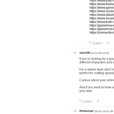
https://www.play-
https://www.theb
https://www.game
https://www.rizzli
https://www.labub
https://www.evcar
https://www.truth
https://gamehow.
https://gamehow.
https://connections
답글달기
sprunki
24-12-04 15:52
If you’re looking for a g
different characters and 
For a darker twist, don’t
perfect for crafting spoo
Curious about your onlin
And if you want to have a
your day!
답글달기
thebazaar
25-01-10 01:59