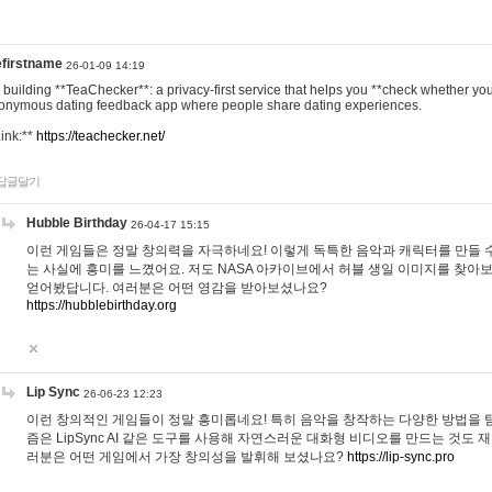
efirstname
26-01-09 14:19
m building **TeaChecker**: a privacy-first service that helps you **check whether y
onymous dating feedback app where people share dating experiences.
Link:**
https://teachecker.net/
답글달기
Hubble Birthday
26-04-17 15:15
이런 게임들은 정말 창의력을 자극하네요! 이렇게 독특한 음악과 캐릭터를 만들 
는 사실에 흥미를 느꼈어요. 저도 NASA 아카이브에서 허블 생일 이미지를 찾아
얻어봤답니다. 여러분은 어떤 영감을 받아보셨나요?
https://hubblebirthday.org
Lip Sync
26-06-23 12:23
이런 창의적인 게임들이 정말 흥미롭네요! 특히 음악을 창작하는 다양한 방법을 탐
즘은 LipSync AI 같은 도구를 사용해 자연스러운 대화형 비디오를 만드는 것도 
러분은 어떤 게임에서 가장 창의성을 발휘해 보셨나요?
https://lip-sync.pro