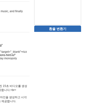
 music, and finally
환율 변환기
rg"
"
target="_blank">rizz
ons-hint.io/"
play monopoly
멋진 15초 비디오를 생성
합니다.<br>
타투 디자인을 생성하고 시각
을 제공합니다.