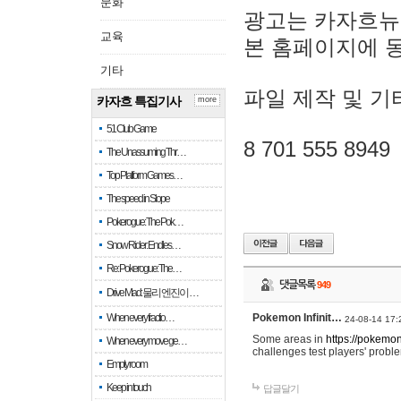
문화
광고는 카자흐뉴
교육
본 홈페이지에 
기타
파일 제작 및 기
카자흐 특집기사
more
51 Club Game
8 701 555 8949
The Unassuming Thr…
Top Platform Games…
The speed in Slope
Pokerogue: The Pok…
Snow Rider: Endles…
Re: Pokerogue: The…
댓글목록
949
Drive Mad: 물리 엔진이 …
When every fractio…
Pokemon Infinit…
24-08-14 17:
Some areas in
https://pokemoni
When every move ge…
challenges test players' proble
Empty room
Keep in touch
답글달기