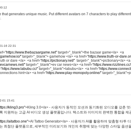
00:12
hat generates unique music. Put different avatars on 7 characters to play different
.
01-16 22:31
ref="
https://www.thebazaargame.net"
target="_blank">the bazaar game</a> <a
.gamehow.io/"
target="_blank"> gamehow </a> <a href="
https://www.truth-or-dare.o
ruth or dare </a> <a href="
https://pictionary.net/"
target="_blank">pictionary</a> <a
.evcarnews.net/"
target="_blank">ev car news</a> <a href="
https://www.rizzlines.cc/
="
https://www.labubu.cc/"
target="_blank">labubu</a> <a href="
https://www.connecti
onnections hint</a> <a href="
https://www.play-monopoly.online/"
target="_blank">
2-01 15:41
ttps://kling3.pro"
>Kling 3.0</a> - 사용자가 동적인 모션과 동기화된 오디오를 갖춘 
록 지원하는 고급 AI 비디오 생성 플랫폼입니다. 텍스트와 이미지의 완벽한 통합을 제공
ttps://aitattoo.one"
>AI Tattoo Generator</a> - 사용자가 AI를 활용하여 맞춤형 
있는 최첨단 플랫폼으로, 세부적인 미리보기와 개인의 취향에 맞는 다양한 스타일 옵션