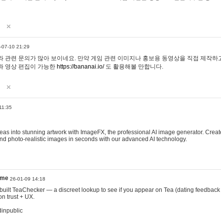
-07-10 21:29
 관련 문의가 많아 보이네요. 만약 게임 관련 이미지나 홍보용 동영상을 직접 제작하고 
과 영상 편집이 가능한
https://bananai.io/
도 활용해볼 만합니다.
11:35
eas into stunning artwork with ImageFX, the professional AI image generator. Create
, and photo-realistic images in seconds with our advanced AI technology.
ame
26-01-09 14:18
 I built TeaChecker — a discreet lookup to see if you appear on Tea (dating feedback
n trust + UX.
dinpublic