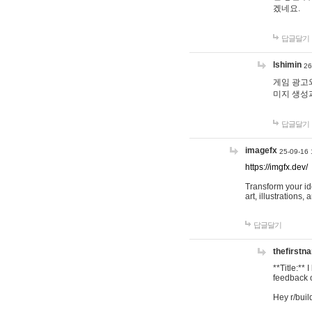
겠네요.
답글달기
lshimin
26
게임 광고와
미지 생성
답글달기
imagefx
25-09-16 
https://imgfx.dev/
Transform your id
art, illustrations
답글달기
thefirstn
**Title:**
feedback o
Hey r/buil