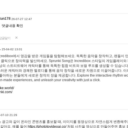
tun178
26-07-27 12:47
댓글내용 확인
답글달기
…
25-04-02 13:01
 Incredibox에서 영감을 받은 게임들을 탐험해보세요. 독특한 음악을 창작하고, 팬들이
 클릭으로 창의력을 발산하세요. Sprunki Song은 Incredibox 스타일의 게임플레이와 
상의 스트리트웨어 캐릭터를 통해 독특한 힙합 비트와 보컬 루프를 생성할 수 있습니다. 또한
사랑스러운 캐릭터와 경쾌한 멜로디를 통해 음악 창작을 새로운 차원으로 이끌어줍니다. 이
는 분들에게 새로운 창작의 장을 제공합니다. Explore the interactive rhythm world 
n-made experiences, and unleash your creativity with just a click.
ake.world/
nki.com/
-07-10 21:29
 광고와 같이 온라인 콘텐츠를 홍보할 때, 이미지를 동영상으로 자연스럽게 변환해주는
 같아요. 예를 들어
https://phototovideoai.co/
처럼 사진을 영상으로 만들어주면 홍보 효