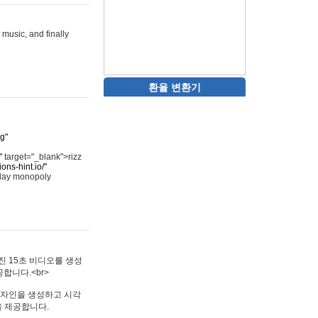
 music, and finally
환율 변환기
rg"
"
target="_blank">rizz
ons-hint.io/"
play monopoly
멋진 15초 비디오를 생성
합니다.<br>
타투 디자인을 생성하고 시각
을 제공합니다.