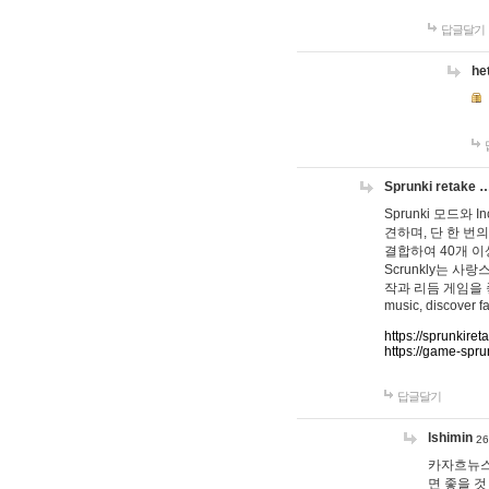
답글달기
he
Sprunki retake 
Sprunki 모드와
견하며, 단 한 번의
결합하여 40개 이
Scrunkly는 
작과 리듬 게임을 좋아하
music, discover fa
https://sprunkiret
https://game-spru
답글달기
lshimin
26
카자흐뉴스
면 좋을 것