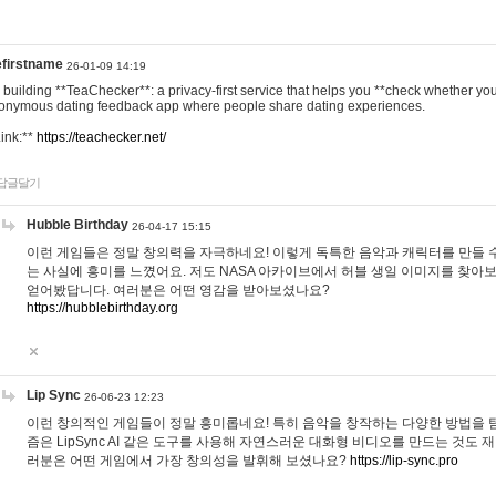
efirstname
26-01-09 14:19
m building **TeaChecker**: a privacy-first service that helps you **check whether y
onymous dating feedback app where people share dating experiences.
Link:**
https://teachecker.net/
답글달기
Hubble Birthday
26-04-17 15:15
이런 게임들은 정말 창의력을 자극하네요! 이렇게 독특한 음악과 캐릭터를 만들 
는 사실에 흥미를 느꼈어요. 저도 NASA 아카이브에서 허블 생일 이미지를 찾아
얻어봤답니다. 여러분은 어떤 영감을 받아보셨나요?
https://hubblebirthday.org
Lip Sync
26-06-23 12:23
이런 창의적인 게임들이 정말 흥미롭네요! 특히 음악을 창작하는 다양한 방법을 탐
즘은 LipSync AI 같은 도구를 사용해 자연스러운 대화형 비디오를 만드는 것도 
러분은 어떤 게임에서 가장 창의성을 발휘해 보셨나요?
https://lip-sync.pro