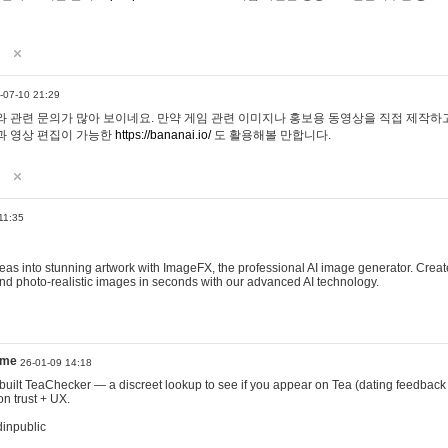
-07-10 21:29
 관련 문의가 많아 보이네요. 만약 게임 관련 이미지나 홍보용 동영상을 직접 제작하고 
과 영상 편집이 가능한
https://bananai.io/
도 활용해볼 만합니다.
11:35
eas into stunning artwork with ImageFX, the professional AI image generator. Create
, and photo-realistic images in seconds with our advanced AI technology.
ame
26-01-09 14:18
 I built TeaChecker — a discreet lookup to see if you appear on Tea (dating feedback
n trust + UX.
dinpublic