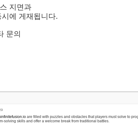
스 지면과
동시에 게재됩니다.
타 문의
23
nfinitefusion.io
are filled with puzzles and obstacles that players must solve to pr
m-solving skills and offer a welcome break from traditional battles.