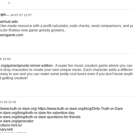
@gm…
26-07-27 12:57
werhub.wiki
 fan-made resource with a profit calculator, code checks, seed comparisons, and pr
es,for Roblox new game greedy growers。
owersgame.com
26 16:54
x.org/game/sprunki-sinner-edition
- A super fun music creation game where you can 
d drop characters to create your own unique music. Each character adds a differen
lly easy to use and you can make some pretty cool tunes even if you don't know anyt
d getting creative!
01-16 22:32
://www.truth-or-dare.org/
https://www.truth-or-dare.org/blog/Dirty-Truth-or-Dare
or-dare.org/blog/truth-or-dare-for-valentine-day
or-dare.org/blog/truth-or-dare-questions-for-friends
-or-dare.org/generator
tions-hint.io/
nary.net/