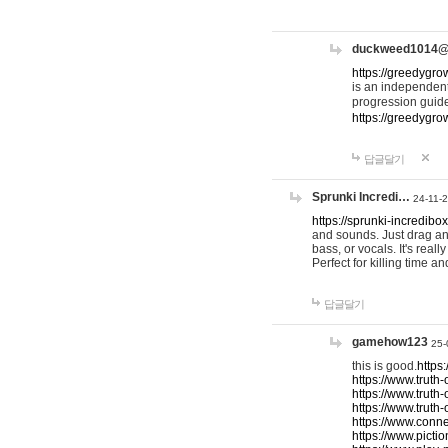
duckweed1014
https://greedygro
is an independent
progression guid
https://greedygr
답글달기
Sprunki Incredi…
24-11-
https://sprunki-incredibo
and sounds. Just drag an
bass, or vocals. It's rea
Perfect for killing time an
답글달기
gamehow123
25-
this is good.
https
https://www.truth-
https://www.truth-
https://www.truth
https://www.connec
https://www.pictio