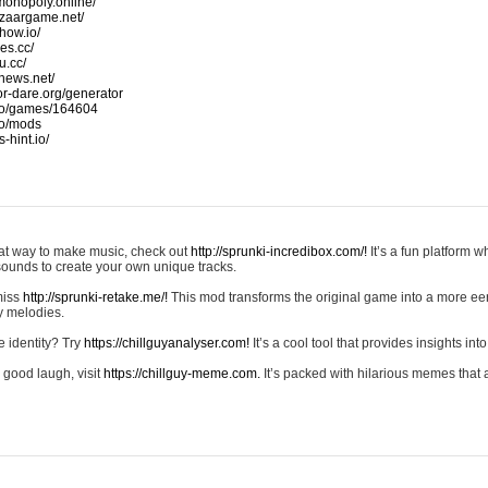
monopoly.online/
azaargame.net/
how.io/
nes.cc/
u.cc/
news.net/
-or-dare.org/generator
io/games/164604
io/mods
-hint.io/
reat way to make music, check out
http://sprunki-incredibox.com/!
It’s a fun platform 
sounds to create your own unique tracks.
 miss
http://sprunki-retake.me/!
This mod transforms the original game into a more ee
ky melodies.
e identity? Try
https://chillguyanalyser.com!
It’s a cool tool that provides insights into 
 good laugh, visit
https://chillguy-meme.com.
It’s packed with hilarious memes that 