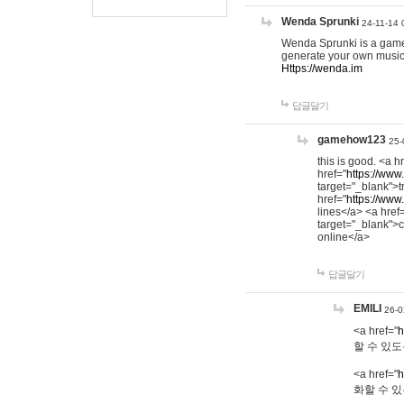
Wenda Sprunki
24-11-14 
Wenda Sprunki is a game t
generate your own music
Https://wenda.im
답글달기
gamehow123
25-
this is good. <a h
href="
https://www
target="_blank">t
href="
https://www
lines</a> <a href
target="_blank">c
online</a>
답글달기
EMILI
26-0
<a href="
h
할 수 있도
<a href="
h
화할 수 