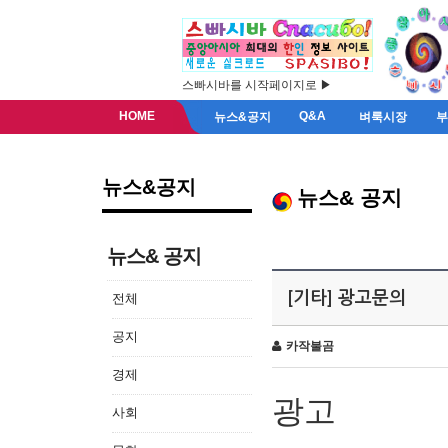
스빠시바를 시작페이지로 ▶
HOME
Q&A
뉴스&공지
벼룩시장
뉴스&공지
뉴스& 공지
뉴스& 공지
[기타] 광고문의
전체
공지
카작불곰
경제
광고
사회