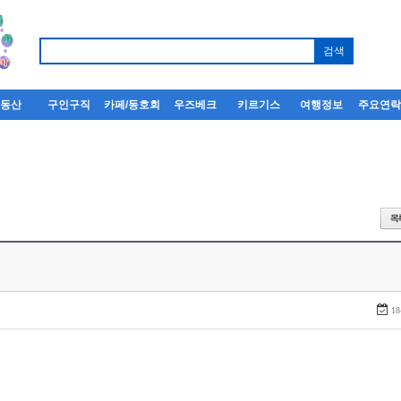
부동산
구인구직
카페/동호회
우즈베크
키르기스
여행정보
주요연
18