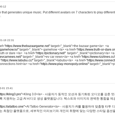
00:12
hat generates unique music. Put different avatars on 7 characters to play different
.
01-16 22:31
ref="
https://www.thebazaargame.net"
target="_blank">the bazaar game</a> <a
.gamehow.io/"
target="_blank"> gamehow </a> <a href="
https://www.truth-or-dare.o
ruth or dare </a> <a href="
https://pictionary.net/"
target="_blank">pictionary</a> <a
.evcarnews.net/"
target="_blank">ev car news</a> <a href="
https://www.rizzlines.cc/
="
https://www.labubu.cc/"
target="_blank">labubu</a> <a href="
https://www.connecti
onnections hint</a> <a href="
https://www.play-monopoly.online/"
target="_blank">
2-01 15:41
ttps://kling3.pro"
>Kling 3.0</a> - 사용자가 동적인 모션과 동기화된 오디오를 갖춘 
록 지원하는 고급 AI 비디오 생성 플랫폼입니다. 텍스트와 이미지의 완벽한 통합을 제공
ttps://aitattoo.one"
>AI Tattoo Generator</a> - 사용자가 AI를 활용하여 맞춤형 
있는 최첨단 플랫폼으로, 세부적인 미리보기와 개인의 취향에 맞는 다양한 스타일 옵션