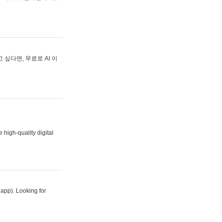
싶다면, 무료로 AI 이
 high-quality digital
 app). Looking for