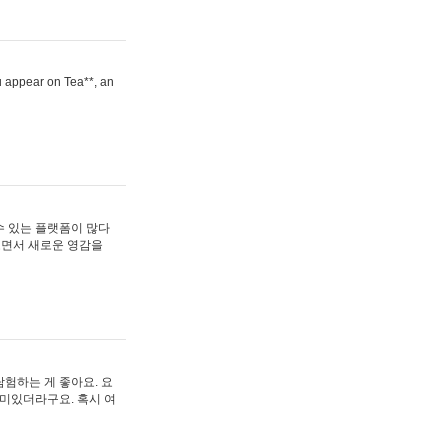
ou appear on Tea**, an
수 있는 플랫폼이 많다
보면서 새로운 영감을
험하는 게 좋아요. 요
재미있더라구요. 혹시 여