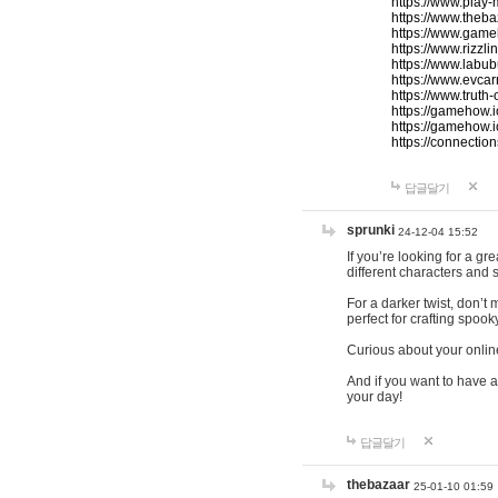
https://www.play-
https://www.theb
https://www.game
https://www.rizzli
https://www.labub
https://www.evcar
https://www.truth
https://gamehow.
https://gamehow.
https://connections
답글달기
sprunki
24-12-04 15:52
If you’re looking for a g
different characters and 
For a darker twist, don’t
perfect for crafting spoo
Curious about your onlin
And if you want to have a
your day!
답글달기
thebazaar
25-01-10 01:59