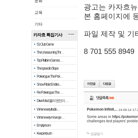
문화
광고는 카자흐뉴
교육
본 홈페이지에 
기타
파일 제작 및 기
카자흐 특집기사
more
51 Club Game
8 701 555 8949
The Unassuming Thr…
Top Platform Games…
The speed in Slope
Pokerogue: The Pok…
Snow Rider: Endles…
Re: Pokerogue: The…
댓글목록
949
Drive Mad: 물리 엔진이 …
When every fractio…
Pokemon Infinit…
24-08-14 17:
Some areas in
https://pokemoni
When every move ge…
challenges test players' proble
Empty room
Keep in touch
답글달기