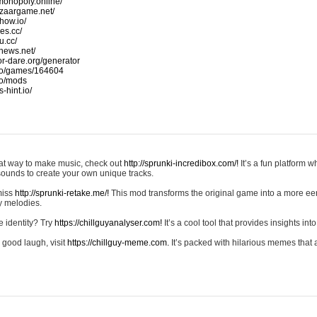
monopoly.online/
azaargame.net/
how.io/
nes.cc/
u.cc/
news.net/
-or-dare.org/generator
io/games/164604
io/mods
-hint.io/
reat way to make music, check out
http://sprunki-incredibox.com/!
It’s a fun platform 
sounds to create your own unique tracks.
 miss
http://sprunki-retake.me/!
This mod transforms the original game into a more ee
ky melodies.
e identity? Try
https://chillguyanalyser.com!
It’s a cool tool that provides insights into 
 good laugh, visit
https://chillguy-meme.com.
It’s packed with hilarious memes that 