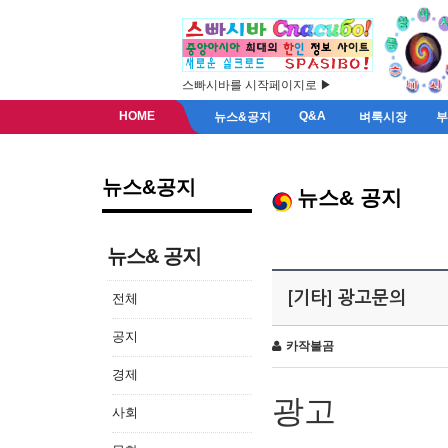
스빠시바를 시작페이지로 ▶
HOME
Q&A
뉴스&공지
벼룩시장
뉴스&공지
뉴스& 공지
뉴스& 공지
[기타] 광고문의
전체
공지
카작불곰
경제
광고
사회