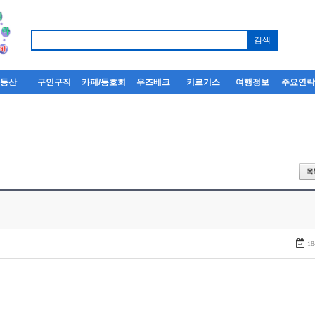
부동산
구인구직
카페/동호회
우즈베크
키르기스
여행정보
주요연
18