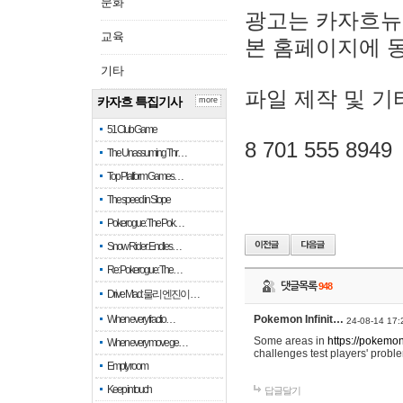
문화
광고는 카자흐뉴
교육
본 홈페이지에 
기타
파일 제작 및 기
카자흐 특집기사
more
51 Club Game
8 701 555 8949
The Unassuming Thr…
Top Platform Games…
The speed in Slope
Pokerogue: The Pok…
Snow Rider: Endles…
Re: Pokerogue: The…
댓글목록
948
Drive Mad: 물리 엔진이 …
When every fractio…
Pokemon Infinit…
24-08-14 17:
Some areas in
https://pokemoni
When every move ge…
challenges test players' proble
Empty room
Keep in touch
답글달기