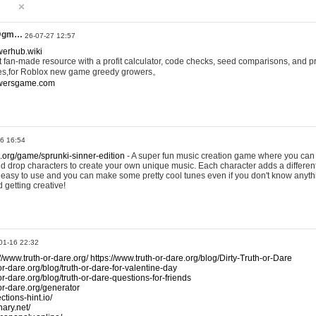
@gm…
26-07-27 12:57
werhub.wiki
 fan-made resource with a profit calculator, code checks, seed comparisons, and pr
es,for Roblox new game greedy growers。
owersgame.com
26 16:54
x.org/game/sprunki-sinner-edition
- A super fun music creation game where you can 
d drop characters to create your own unique music. Each character adds a differen
lly easy to use and you can make some pretty cool tunes even if you don't know anyt
d getting creative!
01-16 22:32
://www.truth-or-dare.org/
https://www.truth-or-dare.org/blog/Dirty-Truth-or-Dare
or-dare.org/blog/truth-or-dare-for-valentine-day
or-dare.org/blog/truth-or-dare-questions-for-friends
-or-dare.org/generator
tions-hint.io/
nary.net/