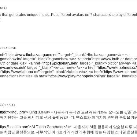
00:12
hat generates unique music. Put different avatars on 7 characters to play different
.
01-16 22:31
ref="
https://www.thebazaargame.net"
target="_blank">the bazaar game</a> <a
.gamehow.io/"
target="_blank"> gamehow </a> <a href="
https://www.truth-or-dare.o
ruth or dare </a> <a href="
https://pictionary.net/"
target="_blank">pictionary</a> <a
.evcarnews.net/"
target="_blank">ev car news</a> <a href="
https://www.rizzlines.cc/
="
https://www.labubu.cc/"
target="_blank">labubu</a> <a href="
https://www.connecti
onnections hint</a> <a href="
https://www.play-monopoly.online/"
target="_blank">
2-01 15:41
ttps://kling3.pro"
>Kling 3.0</a> - 사용자가 동적인 모션과 동기화된 오디오를 갖춘 
록 지원하는 고급 AI 비디오 생성 플랫폼입니다. 텍스트와 이미지의 완벽한 통합을 제공
ttps://aitattoo.one"
>AI Tattoo Generator</a> - 사용자가 AI를 활용하여 맞춤형 
있는 최첨단 플랫폼으로, 세부적인 미리보기와 개인의 취향에 맞는 다양한 스타일 옵션