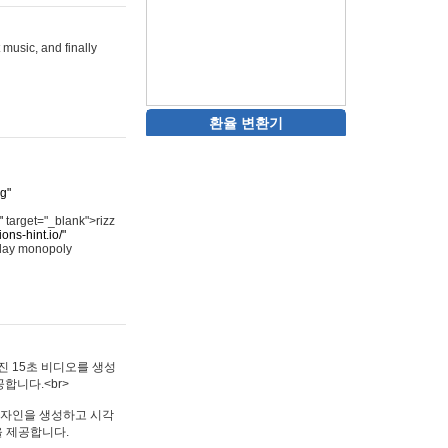
 music, and finally
환율 변환기
rg"
"
target="_blank">rizz
ons-hint.io/"
play monopoly
멋진 15초 비디오를 생성
합니다.<br>
타투 디자인을 생성하고 시각
을 제공합니다.