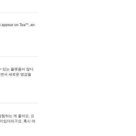
ou appear on Tea**, an
수 있는 플랫폼이 많다
보면서 새로운 영감을
험하는 게 좋아요. 요
재미있더라구요. 혹시 여