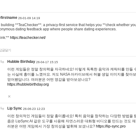
efirstname
26-01-09 14:19
m building **TeaChecker**: a privacy-first service that helps you **check whether y
onymous dating feedback app where people share dating experiences.
Link:**
https://teachecker.net/
답글달기
Hubble Birthday
26-04-17 15:15
이런 게임들은 정말 창의력을 자극하네요! 이렇게 독특한 음악과 캐릭터를 만들 
는 사실에 흥미를 느꼈어요. 저도 NASA 아카이브에서 허블 생일 이미지를 찾아
얻어봤답니다. 여러분은 어떤 영감을 받아보셨나요?
https://hubblebirthday.org
Lip Sync
26-06-23 12:23
이런 창의적인 게임들이 정말 흥미롭네요! 특히 음악을 창작하는 다양한 방법을 탐
즘은 LipSync AI 같은 도구를 사용해 자연스러운 대화형 비디오를 만드는 것도 
러분은 어떤 게임에서 가장 창의성을 발휘해 보셨나요?
https://lip-sync.pro