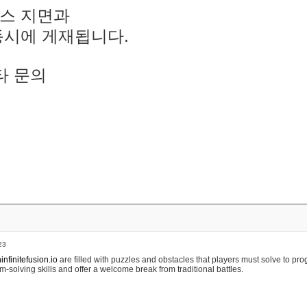
스 지면과
동시에 게재됩니다.
타 문의
23
nfinitefusion.io
are filled with puzzles and obstacles that players must solve to pr
m-solving skills and offer a welcome break from traditional battles.