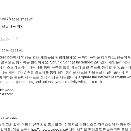
tun178
26-07-27 12:47
댓글내용 확인
답글달기
…
25-04-02 13:01
 Incredibox에서 영감을 받은 게임들을 탐험해보세요. 독특한 음악을 창작하고, 팬들이
 클릭으로 창의력을 발산하세요. Sprunki Song은 Incredibox 스타일의 게임플레이와 
상의 스트리트웨어 캐릭터를 통해 독특한 힙합 비트와 보컬 루프를 생성할 수 있습니다. 또한
사랑스러운 캐릭터와 경쾌한 멜로디를 통해 음악 창작을 새로운 차원으로 이끌어줍니다. 이
는 분들에게 새로운 창작의 장을 제공합니다. Explore the interactive rhythm world 
n-made experiences, and unleash your creativity with just a click.
ake.world/
nki.com/
-07-10 21:29
 광고와 같이 온라인 콘텐츠를 홍보할 때, 이미지를 동영상으로 자연스럽게 변환해주는
 같아요. 예를 들어
https://phototovideoai.co/
처럼 사진을 영상으로 만들어주면 홍보 효