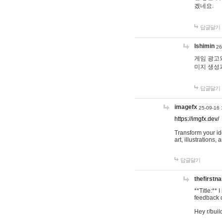
겠네요.
답글달기
lshimin
26
게임 광고와
미지 생성
답글달기
imagefx
25-09-16 
https://imgfx.dev/
Transform your id
art, illustrations
답글달기
thefirstn
**Title:**
feedback o
Hey r/buil