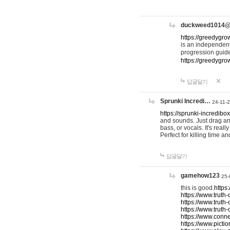
duckweed1014
https://greedygro
is an independent
progression guid
https://greedygr
답글달기
Sprunki Incredi…
24-11-
https://sprunki-incredibo
and sounds. Just drag an
bass, or vocals. It's rea
Perfect for killing time an
답글달기
gamehow123
25-
this is good.
https
https://www.truth-
https://www.truth-
https://www.truth
https://www.connec
https://www.pictio