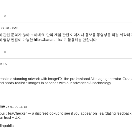
-07-10 21:29
 관련 문의가 많아 보이네요. 만약 게임 관련 이미지나 홍보용 동영상을 직접 제작하고 
과 영상 편집이 가능한
https://bananai.io/
도 활용해볼 만합니다.
11:35
eas into stunning artwork with ImageFX, the professional AI image generator. Create
, and photo-realistic images in seconds with our advanced AI technology.
ame
26-01-09 14:18
 I built TeaChecker — a discreet lookup to see if you appear on Tea (dating feedback
n trust + UX.
dinpublic