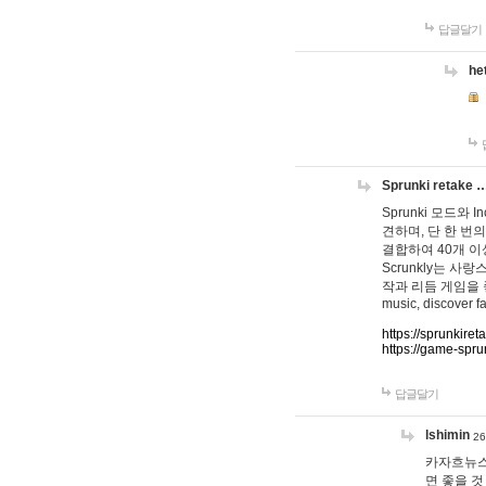
답글달기
he
Sprunki retake 
Sprunki 모드와
견하며, 단 한 번의
결합하여 40개 이
Scrunkly는 
작과 리듬 게임을 좋아하
music, discover fa
https://sprunkiret
https://game-spru
답글달기
lshimin
26
카자흐뉴스
면 좋을 것