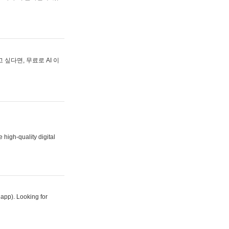
싶다면, 무료로 AI 이
 high-quality digital
 app). Looking for