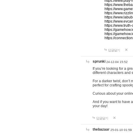
https://www.play-
https://www.theb
https://www.game
https://www.rizzli
https://www.labub
https://www.evcar
https://www.truth
https://gamehow.
https://gamehow.
https://connections
답글달기
sprunki
24-12-04 15:52
If you’re looking for a g
different characters and 
For a darker twist, don’t
perfect for crafting spoo
Curious about your onlin
And if you want to have a
your day!
답글달기
thebazaar
25-01-10 01:59