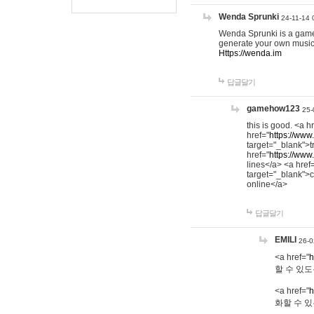
Wenda Sprunki
24-11-14 
Wenda Sprunki is a game t
generate your own music
Https://wenda.im
답글달기
gamehow123
25-
this is good. <a h
href="
https://www
target="_blank">t
href="
https://www
lines</a> <a href
target="_blank">c
online</a>
답글달기
EMILI
26-0
<a href="
h
할 수 있도
<a href="
h
화할 수 