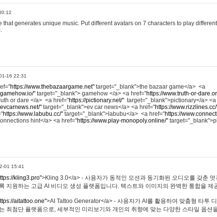
00:12
hat generates unique music. Put different avatars on 7 characters to play different
.
01-16 22:31
ref="
https://www.thebazaargame.net"
target="_blank">the bazaar game</a> <a
.gamehow.io/"
target="_blank"> gamehow </a> <a href="
https://www.truth-or-dare.o
ruth or dare </a> <a href="
https://pictionary.net/"
target="_blank">pictionary</a> <a
.evcarnews.net/"
target="_blank">ev car news</a> <a href="
https://www.rizzlines.cc/
="
https://www.labubu.cc/"
target="_blank">labubu</a> <a href="
https://www.connecti
onnections hint</a> <a href="
https://www.play-monopoly.online/"
target="_blank">
2-01 15:41
ttps://kling3.pro"
>Kling 3.0</a> - 사용자가 동적인 모션과 동기화된 오디오를 갖춘 
록 지원하는 고급 AI 비디오 생성 플랫폼입니다. 텍스트와 이미지의 완벽한 통합을 제공
ttps://aitattoo.one"
>AI Tattoo Generator</a> - 사용자가 AI를 활용하여 맞춤형 
있는 최첨단 플랫폼으로, 세부적인 미리보기와 개인의 취향에 맞는 다양한 스타일 옵션