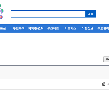
부동산
구인구직
카페/동호회
우즈베크
키르기스
여행정보
주요연
18