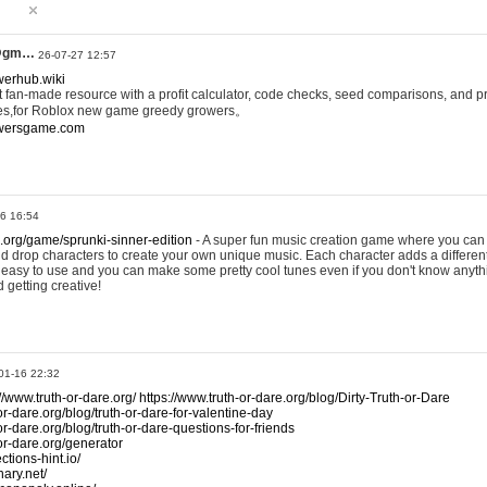
@gm…
26-07-27 12:57
werhub.wiki
 fan-made resource with a profit calculator, code checks, seed comparisons, and pr
es,for Roblox new game greedy growers。
owersgame.com
26 16:54
x.org/game/sprunki-sinner-edition
- A super fun music creation game where you can 
d drop characters to create your own unique music. Each character adds a differen
lly easy to use and you can make some pretty cool tunes even if you don't know anyt
d getting creative!
01-16 22:32
://www.truth-or-dare.org/
https://www.truth-or-dare.org/blog/Dirty-Truth-or-Dare
or-dare.org/blog/truth-or-dare-for-valentine-day
or-dare.org/blog/truth-or-dare-questions-for-friends
-or-dare.org/generator
tions-hint.io/
nary.net/