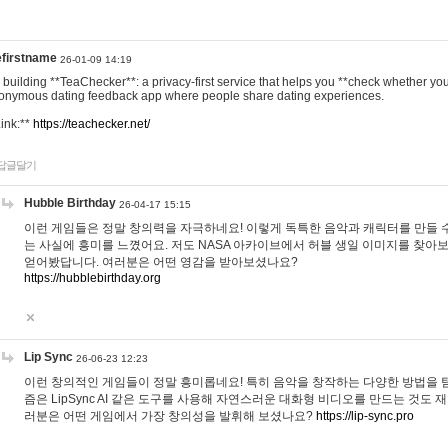
efirstname
26-01-09 14:19
m building **TeaChecker**: a privacy-first service that helps you **check whether y
onymous dating feedback app where people share dating experiences.
Link:**
https://teachecker.net/
답글달기
Hubble Birthday
26-04-17 15:15
이런 게임들은 정말 창의력을 자극하네요! 이렇게 독특한 음악과 캐릭터를 만들 
는 사실에 흥미를 느꼈어요. 저도 NASA 아카이브에서 허블 생일 이미지를 찾아
얻어봤답니다. 여러분은 어떤 영감을 받아보셨나요?
https://hubblebirthday.org
Lip Sync
26-06-23 12:23
이런 창의적인 게임들이 정말 흥미롭네요! 특히 음악을 창작하는 다양한 방법을 탐
즘은 LipSync AI 같은 도구를 사용해 자연스러운 대화형 비디오를 만드는 것도 
러분은 어떤 게임에서 가장 창의성을 발휘해 보셨나요?
https://lip-sync.pro