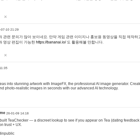
-07-10 21:29
 관련 문의가 많아 보이네요. 만약 게임 관련 이미지나 홍보용 동영상을 직접 제작하고 
과 영상 편집이 가능한
https://bananai.io/
도 활용해볼 만합니다.
11:35
eas into stunning artwork with ImageFX, the professional AI image generator. Create
, and photo-realistic images in seconds with our advanced AI technology.
ame
26-01-09 14:18
 I built TeaChecker — a discreet lookup to see if you appear on Tea (dating feedback
n trust + UX.
dinpublic