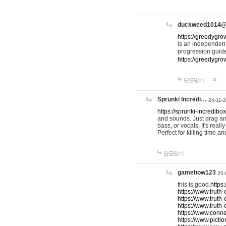
duckweed1014
https://greedygro
is an independent
progression guid
https://greedygr
답글달기
Sprunki Incredi…
24-11-
https://sprunki-incredibo
and sounds. Just drag an
bass, or vocals. It's rea
Perfect for killing time an
답글달기
gamehow123
25-
this is good.
https
https://www.truth-
https://www.truth-
https://www.truth
https://www.connec
https://www.pictio