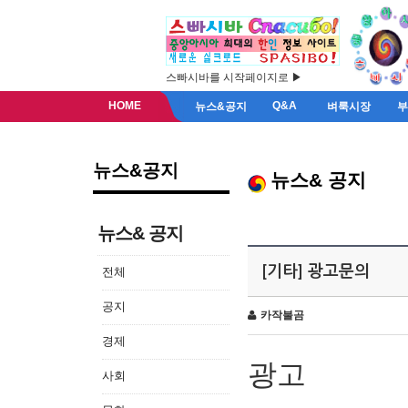
스빠시바를 시작페이지로 ▶
HOME
Q&A
뉴스&공지
벼룩시장
뉴스&공지
뉴스& 공지
뉴스& 공지
[기타] 광고문의
전체
공지
카작불곰
경제
광고
사회