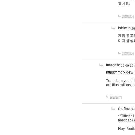
겠네요.
답글달기
lshimin
26
게임 광고와
미지 생성
답글달기
imagefx
25-09-16 
https://imgfx.dev/
Transform your id
art, illustrations
답글달기
thefirstn
**Title:**
feedback o
Hey r/buil