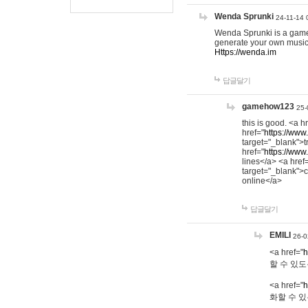
Wenda Sprunki
24-11-14 
Wenda Sprunki is a game t
generate your own music
Https://wenda.im
답글달기
gamehow123
25-
this is good. <a h
href="
https://www
target="_blank">t
href="
https://www
lines</a> <a href
target="_blank">c
online</a>
답글달기
EMILI
26-0
<a href="
h
할 수 있도
<a href="
h
화할 수 