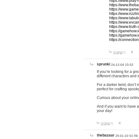
https://www.play-
https://www.theb
https://www.game
https://www.rizzli
https://www.labub
https://www.evcar
https://www.truth
https://gamehow.
https://gamehow.
https://connections
답글달기
sprunki
24-12-04 15:52
If you’re looking for a g
different characters and 
For a darker twist, don’t
perfect for crafting spoo
Curious about your onlin
And if you want to have a
your day!
답글달기
thebazaar
25-01-10 01:59