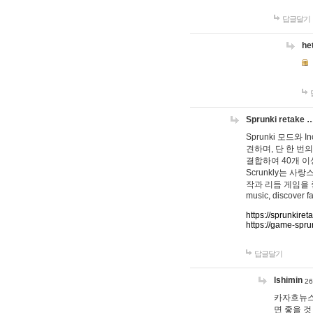
답글달기
he
Sprunki retake 
Sprunki 모드와
견하며, 단 한 번의
결합하여 40개 이
Scrunkly는 
작과 리듬 게임을 좋아하
music, discover fa
https://sprunkiret
https://game-spru
답글달기
lshimin
26
카자흐뉴스
면 좋을 것