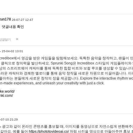
tun178
26-07-27 12:47
댓글내용 확인
답글달기
…
25-04-02 13:01
 Incredibox에서 영감을 받은 게임들을 탐험해보세요. 독특한 음악을 창작하고, 팬들이
 클릭으로 창의력을 발산하세요. Sprunki Song은 Incredibox 스타일의 게임플레이와 
상의 스트리트웨어 캐릭터를 통해 독특한 힙합 비트와 보컬 루프를 생성할 수 있습니다. 또한
사랑스러운 캐릭터와 경쾌한 멜로디를 통해 음악 창작을 새로운 차원으로 이끌어줍니다. 이
는 분들에게 새로운 창작의 장을 제공합니다. Explore the interactive rhythm world 
n-made experiences, and unleash your creativity with just a click.
ake.world/
nki.com/
-07-10 21:29
 광고와 같이 온라인 콘텐츠를 홍보할 때, 이미지를 동영상으로 자연스럽게 변환해주는
 같아요. 예를 들어
https://phototovideoai.co/
처럼 사진을 영상으로 만들어주면 홍보 효