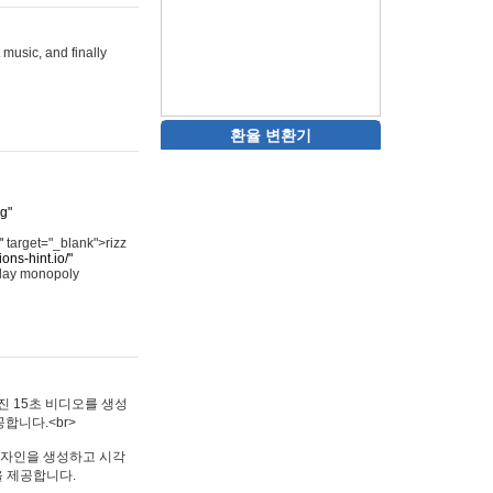
 music, and finally
환율 변환기
rg"
"
target="_blank">rizz
ons-hint.io/"
play monopoly
멋진 15초 비디오를 생성
합니다.<br>
타투 디자인을 생성하고 시각
을 제공합니다.