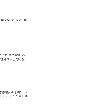
ou appear on Tea**, an
수 있는 플랫폼이 많다
보면서 새로운 영감을
험하는 게 좋아요. 요
재미있더라구요. 혹시 여