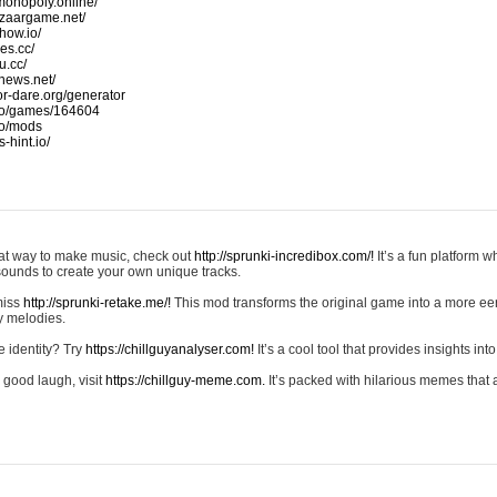
monopoly.online/
azaargame.net/
how.io/
nes.cc/
u.cc/
news.net/
-or-dare.org/generator
io/games/164604
io/mods
-hint.io/
reat way to make music, check out
http://sprunki-incredibox.com/!
It’s a fun platform 
sounds to create your own unique tracks.
 miss
http://sprunki-retake.me/!
This mod transforms the original game into a more ee
ky melodies.
e identity? Try
https://chillguyanalyser.com!
It’s a cool tool that provides insights into 
 good laugh, visit
https://chillguy-meme.com.
It’s packed with hilarious memes that 