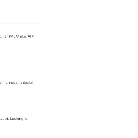
싶다면, 무료로 AI 이
 high-quality digital
 app). Looking for