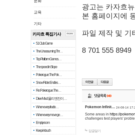
문화
광고는 카자흐뉴
교육
본 홈페이지에 
기타
파일 제작 및 기
카자흐 특집기사
more
51 Club Game
8 701 555 8949
The Unassuming Thr…
Top Platform Games…
The speed in Slope
Pokerogue: The Pok…
Snow Rider: Endles…
Re: Pokerogue: The…
댓글목록
949
Drive Mad: 물리 엔진이 …
When every fractio…
Pokemon Infinit…
24-08-14 17:
Some areas in
https://pokemoni
When every move ge…
challenges test players' proble
Empty room
Keep in touch
답글달기