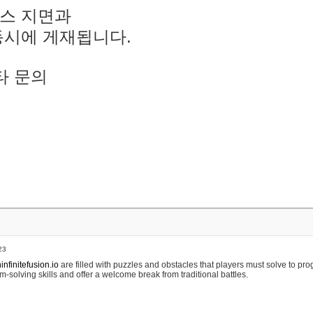
스 지면과
동시에 게재됩니다.
타 문의
23
nfinitefusion.io
are filled with puzzles and obstacles that players must solve to pr
m-solving skills and offer a welcome break from traditional battles.