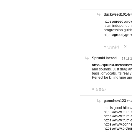
duckweed1014
https://greedygro
is an independent
progression guid
https://greedygr
답글달기
Sprunki Incredi…
24-11-
https://sprunki-incredibo
and sounds. Just drag an
bass, or vocals. It's rea
Perfect for killing time an
답글달기
gamehow123
25-
this is good.
https
https://www.truth-
https://www.truth-
https://www.truth
https://www.connec
https://www.pictio