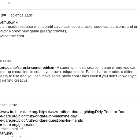
@gm…
26-07-27 12:57
werhub.wiki
 fan-made resource with a profit calculator, code checks, seed comparisons, and pr
es,for Roblox new game greedy growers。
owersgame.com
26 16:54
x.org/game/sprunki-sinner-edition
- A super fun music creation game where you can 
d drop characters to create your own unique music. Each character adds a differen
lly easy to use and you can make some pretty cool tunes even if you don't know anyt
d getting creative!
01-16 22:32
://www.truth-or-dare.org/
https://www.truth-or-dare.org/blog/Dirty-Truth-or-Dare
or-dare.org/blog/truth-or-dare-for-valentine-day
or-dare.org/blog/truth-or-dare-questions-for-friends
-or-dare.org/generator
tions-hint.io/
nary.net/