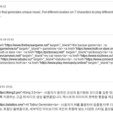
00:12
hat generates unique music. Put different avatars on 7 characters to play different
.
01-16 22:31
ref="
https://www.thebazaargame.net"
target="_blank">the bazaar game</a> <a
.gamehow.io/"
target="_blank"> gamehow </a> <a href="
https://www.truth-or-dare.o
ruth or dare </a> <a href="
https://pictionary.net/"
target="_blank">pictionary</a> <a
.evcarnews.net/"
target="_blank">ev car news</a> <a href="
https://www.rizzlines.cc/
="
https://www.labubu.cc/"
target="_blank">labubu</a> <a href="
https://www.connecti
onnections hint</a> <a href="
https://www.play-monopoly.online/"
target="_blank">
2-01 15:41
ttps://kling3.pro"
>Kling 3.0</a> - 사용자가 동적인 모션과 동기화된 오디오를 갖춘 
록 지원하는 고급 AI 비디오 생성 플랫폼입니다. 텍스트와 이미지의 완벽한 통합을 제공
ttps://aitattoo.one"
>AI Tattoo Generator</a> - 사용자가 AI를 활용하여 맞춤형 
있는 최첨단 플랫폼으로, 세부적인 미리보기와 개인의 취향에 맞는 다양한 스타일 옵션