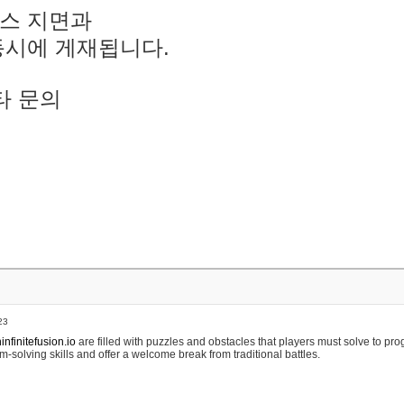
스 지면과
동시에 게재됩니다.
타 문의
23
nfinitefusion.io
are filled with puzzles and obstacles that players must solve to pr
m-solving skills and offer a welcome break from traditional battles.