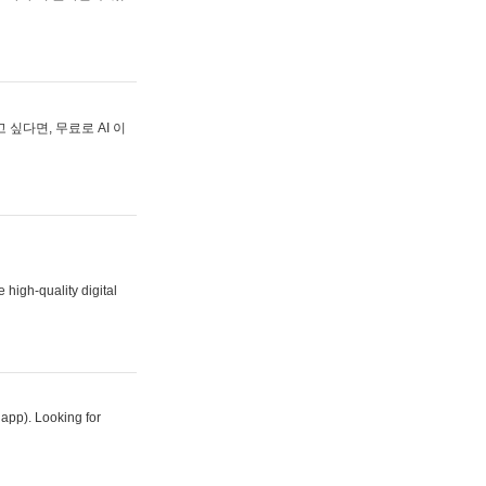
싶다면, 무료로 AI 이
 high-quality digital
 app). Looking for