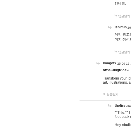
겠네요.
답글달기
lshimin
26
게임 광고와
미지 생성
답글달기
imagefx
25-09-16 
https://imgfx.dev/
Transform your id
art, illustrations
답글달기
thefirstn
**Title:**
feedback o
Hey r/buil