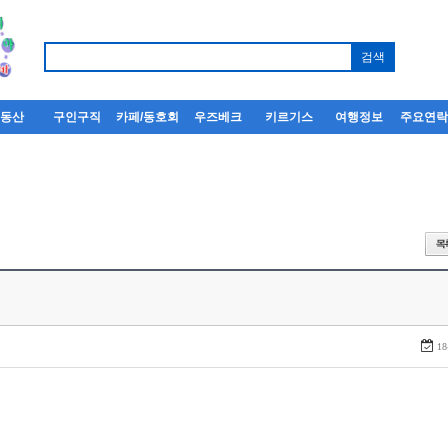
부동산
구인구직
카페/동호회
우즈베크
키르기스
여행정보
주요연
18