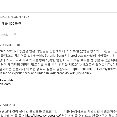
tun178
26-07-27 12:47
댓글내용 확인
답글달기
…
25-04-02 13:01
 Incredibox에서 영감을 받은 게임들을 탐험해보세요. 독특한 음악을 창작하고, 팬들이
 클릭으로 창의력을 발산하세요. Sprunki Song은 Incredibox 스타일의 게임플레이와 
상의 스트리트웨어 캐릭터를 통해 독특한 힙합 비트와 보컬 루프를 생성할 수 있습니다. 또한
사랑스러운 캐릭터와 경쾌한 멜로디를 통해 음악 창작을 새로운 차원으로 이끌어줍니다. 이
는 분들에게 새로운 창작의 장을 제공합니다. Explore the interactive rhythm world 
n-made experiences, and unleash your creativity with just a click.
ake.world/
nki.com/
-07-10 21:29
 광고와 같이 온라인 콘텐츠를 홍보할 때, 이미지를 동영상으로 자연스럽게 변환해주는
 같아요. 예를 들어
https://phototovideoai.co/
처럼 사진을 영상으로 만들어주면 홍보 효