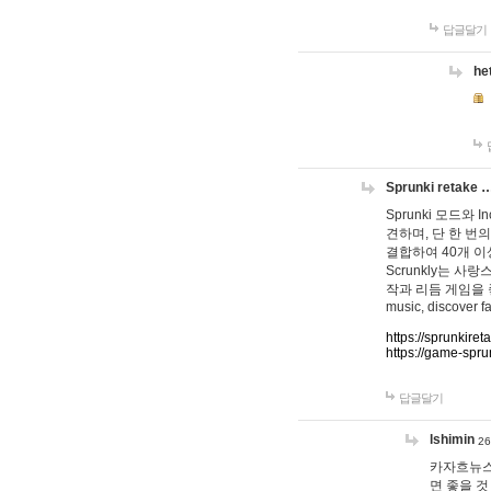
답글달기
he
Sprunki retake 
Sprunki 모드와
견하며, 단 한 번의
결합하여 40개 이
Scrunkly는 
작과 리듬 게임을 좋아하
music, discover fa
https://sprunkiret
https://game-spru
답글달기
lshimin
26
카자흐뉴스
면 좋을 것