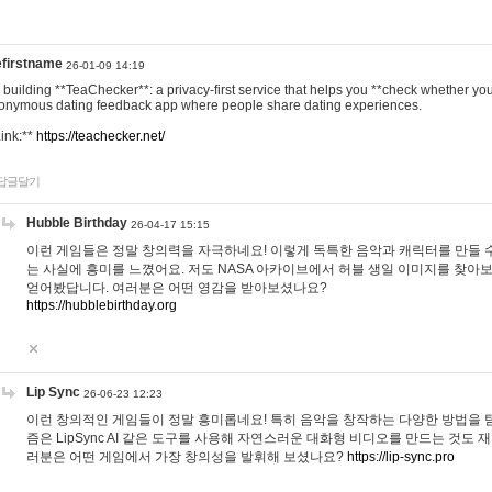
efirstname
26-01-09 14:19
m building **TeaChecker**: a privacy-first service that helps you **check whether y
onymous dating feedback app where people share dating experiences.
Link:**
https://teachecker.net/
답글달기
Hubble Birthday
26-04-17 15:15
이런 게임들은 정말 창의력을 자극하네요! 이렇게 독특한 음악과 캐릭터를 만들 
는 사실에 흥미를 느꼈어요. 저도 NASA 아카이브에서 허블 생일 이미지를 찾아
얻어봤답니다. 여러분은 어떤 영감을 받아보셨나요?
https://hubblebirthday.org
Lip Sync
26-06-23 12:23
이런 창의적인 게임들이 정말 흥미롭네요! 특히 음악을 창작하는 다양한 방법을 탐
즘은 LipSync AI 같은 도구를 사용해 자연스러운 대화형 비디오를 만드는 것도 
러분은 어떤 게임에서 가장 창의성을 발휘해 보셨나요?
https://lip-sync.pro