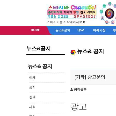
스빠시바를 시작페이지로 ▶
HOME
Q&A
뉴스&공지
벼룩시장
뉴스&공지
뉴스& 공지
뉴스& 공지
[기타] 광고문의
전체
공지
카작불곰
경제
광고
사회