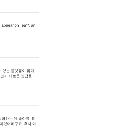
ou appear on Tea**, an
수 있는 플랫폼이 많다
보면서 새로운 영감을
험하는 게 좋아요. 요
재미있더라구요. 혹시 여