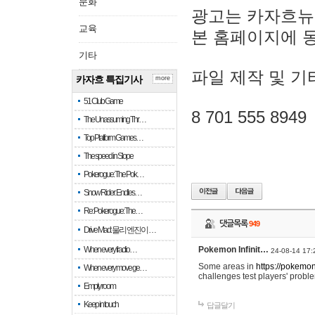
문화
광고는 카자흐뉴
교육
본 홈페이지에 
기타
파일 제작 및 기
카자흐 특집기사
more
51 Club Game
8 701 555 8949
The Unassuming Thr…
Top Platform Games…
The speed in Slope
Pokerogue: The Pok…
Snow Rider: Endles…
Re: Pokerogue: The…
댓글목록
949
Drive Mad: 물리 엔진이 …
When every fractio…
Pokemon Infinit…
24-08-14 17:
Some areas in
https://pokemoni
When every move ge…
challenges test players' proble
Empty room
Keep in touch
답글달기