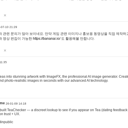
-07-10 21:29
 관련 문의가 많아 보이네요. 만약 게임 관련 이미지나 홍보용 동영상을 직접 제작하고 
과 영상 편집이 가능한
https://bananai.io/
도 활용해볼 만합니다.
11:35
eas into stunning artwork with ImageFX, the professional AI image generator. Create
, and photo-realistic images in seconds with our advanced AI technology.
ame
26-01-09 14:18
 I built TeaChecker — a discreet lookup to see if you appear on Tea (dating feedback
n trust + UX.
dinpublic