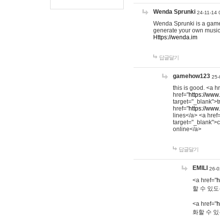
Wenda Sprunki
24-11-14 
Wenda Sprunki is a game t
generate your own music
Https://wenda.im
답글달기
gamehow123
25-
this is good. <a h
href="
https://www
target="_blank">t
href="
https://www
lines</a> <a href
target="_blank">c
online</a>
답글달기
EMILI
26-0
<a href="
h
할 수 있도
<a href="
h
화할 수 