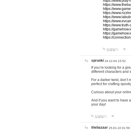
https://www.play-
https://www.theb
https://www.game
https://www.rizzli
https://www.labub
https://www.evcar
https://www.truth
https://gamehow.
https://gamehow.
https://connections
답글달기
sprunki
24-12-04 15:52
If you’re looking for a g
different characters and 
For a darker twist, don’t
perfect for crafting spoo
Curious about your onlin
And if you want to have a
your day!
답글달기
thebazaar
25-01-10 01:59