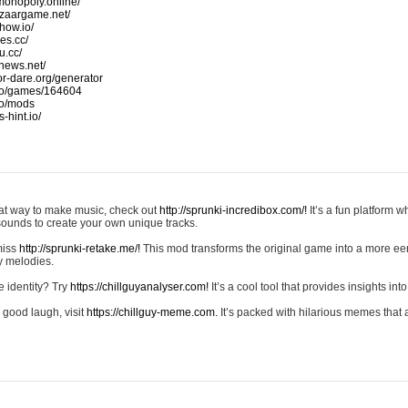
monopoly.online/
azaargame.net/
how.io/
nes.cc/
u.cc/
news.net/
-or-dare.org/generator
io/games/164604
io/mods
-hint.io/
reat way to make music, check out
http://sprunki-incredibox.com/!
It’s a fun platform 
sounds to create your own unique tracks.
 miss
http://sprunki-retake.me/!
This mod transforms the original game into a more ee
ky melodies.
e identity? Try
https://chillguyanalyser.com!
It’s a cool tool that provides insights into 
 good laugh, visit
https://chillguy-meme.com.
It’s packed with hilarious memes that 