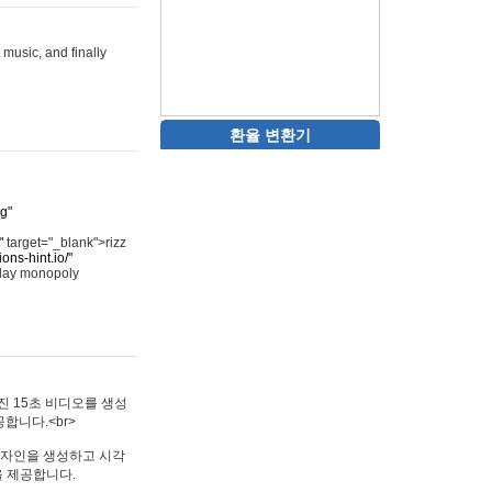
 music, and finally
환율 변환기
rg"
"
target="_blank">rizz
ons-hint.io/"
play monopoly
멋진 15초 비디오를 생성
합니다.<br>
타투 디자인을 생성하고 시각
을 제공합니다.