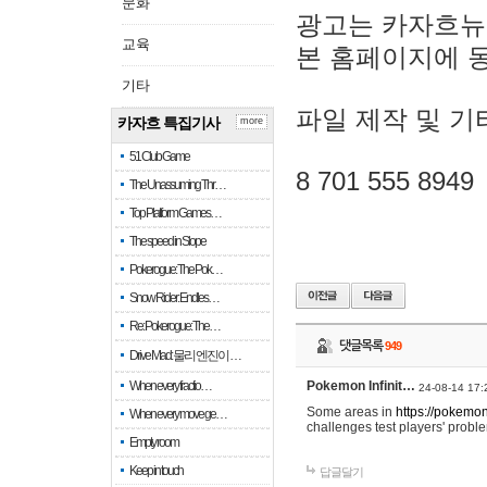
문화
광고는 카자흐뉴
교육
본 홈페이지에 
기타
파일 제작 및 기
카자흐 특집기사
more
51 Club Game
8 701 555 8949
The Unassuming Thr…
Top Platform Games…
The speed in Slope
Pokerogue: The Pok…
Snow Rider: Endles…
Re: Pokerogue: The…
댓글목록
949
Drive Mad: 물리 엔진이 …
When every fractio…
Pokemon Infinit…
24-08-14 17:
Some areas in
https://pokemoni
When every move ge…
challenges test players' proble
Empty room
Keep in touch
답글달기