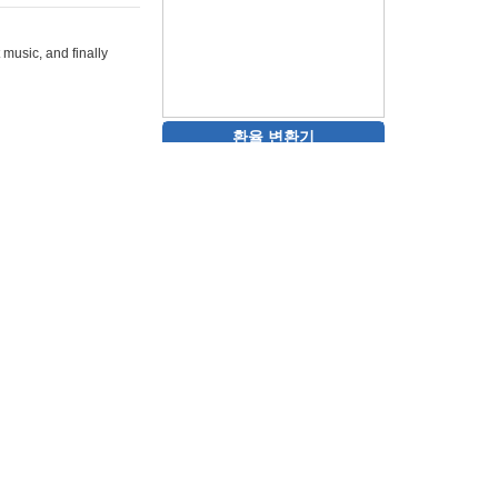
 music, and finally
환율 변환기
rg"
"
target="_blank">rizz
ons-hint.io/"
play monopoly
멋진 15초 비디오를 생성
합니다.<br>
타투 디자인을 생성하고 시각
을 제공합니다.