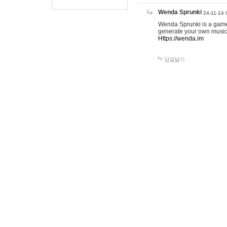
Wenda Sprunki
24-11-14 
Wenda Sprunki is a game t
generate your own music
Https://wenda.im
답글달기
gamehow123
25-
this is good. <a h
href="
https://www
target="_blank">t
href="
https://www
lines</a> <a href
target="_blank">c
online</a>
답글달기
EMILI
26-0
<a href="
h
할 수 있도
<a href="
h
화할 수 