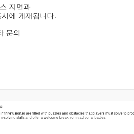
스 지면과
동시에 게재됩니다.
타 문의
23
nfinitefusion.io
are filled with puzzles and obstacles that players must solve to pr
m-solving skills and offer a welcome break from traditional battles.