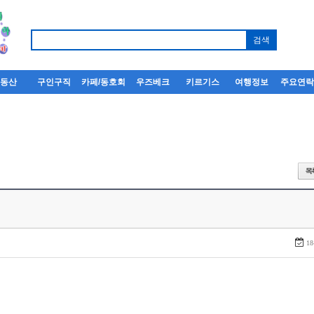
부동산
구인구직
카페/동호회
우즈베크
키르기스
여행정보
주요연
18