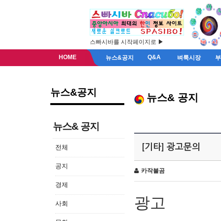
스빠시바를 시작페이지로 ▶
HOME
Q&A
뉴스&공지
벼룩시장
뉴스&공지
뉴스& 공지
뉴스& 공지
[기타] 광고문의
전체
공지
카작불곰
경제
광고
사회